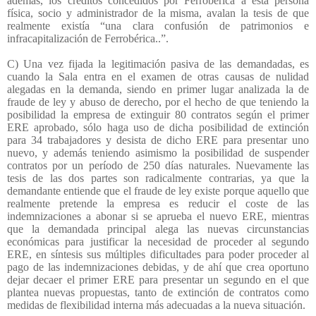
además, los créditos concedidos por Ferrobérica a esta persona
física, socio y administrador de la misma, avalan la tesis de que
realmente existía “una clara confusión de patrimonios e
infracapitalización de Ferrobérica..”.
C) Una vez fijada la legitimación pasiva de las demandadas, es
cuando la Sala entra en el examen de otras causas de nulidad
alegadas en la demanda, siendo en primer lugar analizada la de
fraude de ley y abuso de derecho, por el hecho de que teniendo la
posibilidad la empresa de extinguir 80 contratos según el primer
ERE aprobado, sólo haga uso de dicha posibilidad de extinción
para 34 trabajadores y desista de dicho ERE para presentar uno
nuevo, y además teniendo asimismo la posibilidad de suspender
contratos por un período de 250 días naturales. Nuevamente las
tesis de las dos partes son radicalmente contrarias, ya que la
demandante entiende que el fraude de ley existe porque aquello que
realmente pretende la empresa es reducir el coste de las
indemnizaciones a abonar si se aprueba el nuevo ERE, mientras
que la demandada principal alega las nuevas circunstancias
económicas para justificar la necesidad de proceder al segundo
ERE, en síntesis sus múltiples dificultades para poder proceder al
pago de las indemnizaciones debidas, y de ahí que crea oportuno
dejar decaer el primer ERE para presentar un segundo en el que
plantea nuevas propuestas, tanto de extinción de contratos como
medidas de flexibilidad interna más adecuadas a la nueva situación.