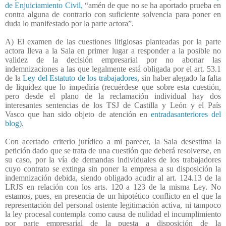
de Enjuiciamiento Civil,
“amén de que no se ha aportado prueba en
contra alguna de contrario con suficiente solvencia para poner en
duda lo manifestado por la parte actora”.
A) El examen de las cuestiones litigiosas planteadas por la parte
actora lleva a la Sala en primer lugar a responder a la posible no
validez de la decisión empresarial por no abonar las
indemnizaciones a las que legalmente está obligada por el art. 53.1
de la
Ley del Estatuto de los trabajadores
, sin haber alegado la falta
de liquidez que lo impediría (recuérdese que sobre esta cuestión,
pero desde el plano de la reclamación individual hay dos
interesantes sentencias de los TSJ de Castilla y León y el País
Vasco que han sido objeto de atención en
entradasanteriores del
blog)
.
Con acertado criterio jurídico a mi parecer, la Sala desestima la
petición dado que se trata de una cuestión que deberá resolverse, en
su caso, por la vía de demandas individuales de los trabajadores
cuyo contrato se extinga sin poner la empresa a su disposición la
indemnización debida, siendo obligado acudir al art. 124.13 de la
LRJS en relación con los arts. 120 a 123 de la misma Ley. No
estamos, pues, en presencia de un hipotético conflicto en el que la
representación del personal ostente legitimación activa, ni tampoco
la ley procesal contempla como causa de nulidad el incumplimiento
por parte empresarial de la puesta a disposición de la