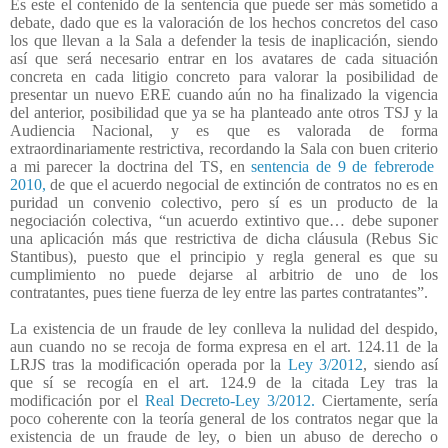
Es este el contenido de la sentencia que puede ser más sometido a
debate, dado que es la valoración de los hechos concretos del caso
los que llevan a la Sala a defender la tesis de inaplicación, siendo
así que será necesario entrar en los avatares de cada situación
concreta en cada litigio concreto para valorar la posibilidad de
presentar un nuevo ERE cuando aún no ha finalizado la vigencia
del anterior, posibilidad que ya se ha planteado ante otros TSJ y la
Audiencia Nacional, y es que es valorada de forma
extraordinariamente restrictiva, recordando la Sala con buen criterio
a mi parecer la doctrina del TS, en
sentencia de 9 de febrerode
2010,
de que el acuerdo negocial de extinción de contratos no es en
puridad un convenio colectivo, pero sí es un producto de la
negociación colectiva, “un acuerdo extintivo que… debe suponer
una aplicación más que restrictiva de dicha cláusula (Rebus Sic
Stantibus), puesto que el principio y regla general es que su
cumplimiento no puede dejarse al arbitrio de uno de los
contratantes, pues tiene fuerza de ley entre las partes contratantes”.
La existencia de un fraude de ley conlleva la nulidad del despido,
aun cuando no se recoja de forma expresa en el art. 124.11 de la
LRJS tras la modificación operada por la
Ley 3/2012
, siendo así
que sí se recogía en el art. 124.9 de la citada Ley tras la
modificación por el
Real Decreto-Ley 3/2012.
Ciertamente, sería
poco coherente con la teoría general de los contratos negar que la
existencia de un fraude de ley, o bien un abuso de derecho o