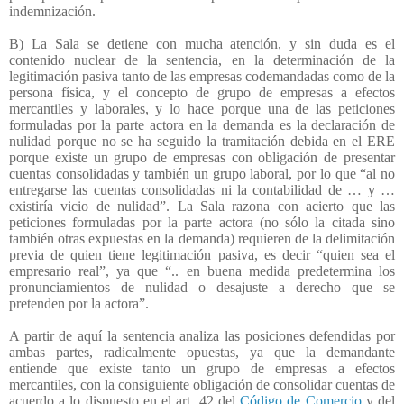
indemnización.
B) La Sala se detiene con mucha atención, y sin duda es el
contenido nuclear de la sentencia, en la determinación de la
legitimación pasiva tanto de las empresas codemandadas como de la
persona física, y el concepto de grupo de empresas a efectos
mercantiles y laborales, y lo hace porque una de las peticiones
formuladas por la parte actora en la demanda es la declaración de
nulidad porque no se ha seguido la tramitación debida en el ERE
porque existe un grupo de empresas con obligación de presentar
cuentas consolidadas y también un grupo laboral, por lo que “al no
entregarse las cuentas consolidadas ni la contabilidad de … y …
existiría vicio de nulidad”. La Sala razona con acierto que las
peticiones formuladas por la parte actora (no sólo la citada sino
también otras expuestas en la demanda) requieren de la delimitación
previa de quien tiene legitimación pasiva, es decir “quien sea el
empresario real”, ya que “.. en buena medida predetermina los
pronunciamientos de nulidad o desajuste a derecho que se
pretenden por la actora”.
A partir de aquí la sentencia analiza las posiciones defendidas por
ambas partes, radicalmente opuestas, ya que la demandante
entiende que existe tanto un grupo de empresas a efectos
mercantiles, con la consiguiente obligación de consolidar cuentas de
acuerdo a lo dispuesto en el art. 42 del
Código de Comercio
y del