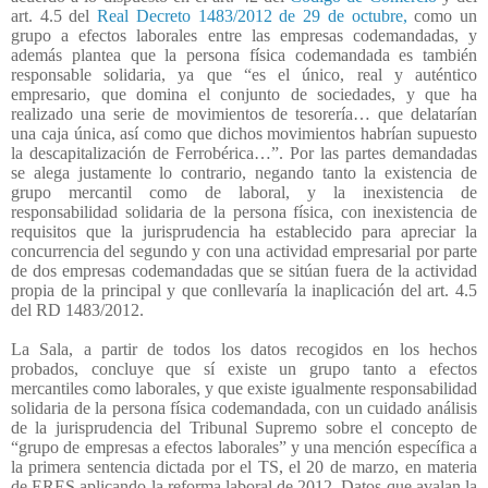
art. 4.5 del
Real Decreto 1483/2012 de 29 de octubre,
como un
grupo a efectos laborales entre las empresas codemandadas, y
además plantea que la persona física codemandada es también
responsable solidaria, ya que “es el único, real y auténtico
empresario, que domina el conjunto de sociedades, y que ha
realizado una serie de movimientos de tesorería… que delatarían
una caja única, así como que dichos movimientos habrían supuesto
la descapitalización de Ferrobérica…”. Por las partes demandadas
se alega justamente lo contrario, negando tanto la existencia de
grupo mercantil como de laboral, y la inexistencia de
responsabilidad solidaria de la persona física, con inexistencia de
requisitos que la jurisprudencia ha establecido para apreciar la
concurrencia del segundo y con una actividad empresarial por parte
de dos empresas codemandadas que se sitúan fuera de la actividad
propia de la principal y que conllevaría la inaplicación del art. 4.5
del RD 1483/2012.
La Sala, a partir de todos los datos recogidos en los hechos
probados, concluye que sí existe un grupo tanto a efectos
mercantiles como laborales, y que existe igualmente responsabilidad
solidaria de la persona física codemandada, con un cuidado análisis
de la jurisprudencia del Tribunal Supremo sobre el concepto de
“grupo de empresas a efectos laborales” y una mención específica a
la primera sentencia dictada por el TS, el 20 de marzo, en materia
de ERES aplicando la reforma laboral de 2012. Datos que avalan la