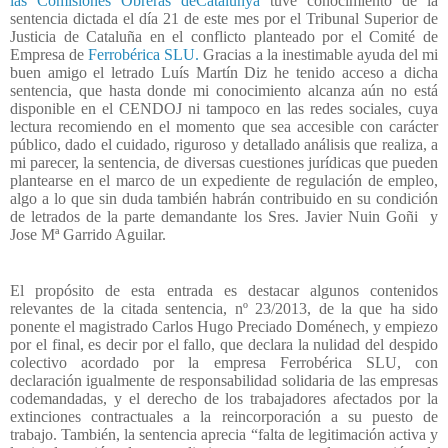
las Comisiones Obreras deCatalunya
tuve conocimiento de la
sentencia dictada el día 21 de este mes por el Tribunal Superior de
Justicia de Cataluña en el conflicto planteado por el Comité de
Empresa de
Ferrobérica SLU.
Gracias a la inestimable ayuda del mi
buen amigo el letrado Luís Martín Diz he tenido acceso a dicha
sentencia, que hasta donde mi conocimiento alcanza aún no está
disponible en el CENDOJ ni tampoco en las redes sociales, cuya
lectura recomiendo en el momento que sea accesible con carácter
público, dado el cuidado, riguroso y detallado análisis que realiza, a
mi parecer, la sentencia, de diversas cuestiones jurídicas que pueden
plantearse en el marco de un expediente de regulación de empleo,
algo a lo que sin duda también habrán contribuido en su condición
de letrados de la parte demandante los Sres. Javier Nuin Goñi
y
Jose Mª Garrido Aguilar.
El propósito de esta entrada es destacar algunos contenidos
relevantes de la citada sentencia, nº 23/2013, de la que ha sido
ponente el magistrado Carlos Hugo Preciado Doménech, y empiezo
por el final, es decir por el fallo, que declara la nulidad del despido
colectivo acordado por la empresa Ferrobérica SLU, con
declaración igualmente de responsabilidad solidaria de las empresas
codemandadas, y el derecho de los trabajadores afectados por la
extinciones contractuales a la reincorporación a su puesto de
trabajo. También, la sentencia aprecia “falta de legitimación activa y