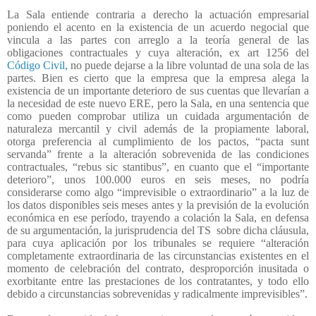
La Sala entiende contraria a derecho la actuación empresarial
poniendo el acento en la existencia de un acuerdo negocial que
vincula a las partes con arreglo a la teoría general de las
obligaciones contractuales y cuya alteración, ex art 1256 del
Código Civil,
no puede dejarse a la libre voluntad de una sola de las
partes. Bien es cierto que la empresa que la empresa alega la
existencia de un importante deterioro de sus cuentas que llevarían a
la necesidad de este nuevo ERE, pero la Sala, en una sentencia que
como pueden comprobar utiliza un cuidada argumentación de
naturaleza mercantil y civil además de la propiamente laboral,
otorga preferencia al cumplimiento de los pactos, “pacta sunt
servanda” frente a la alteración sobrevenida de las condiciones
contractuales, “rebus sic stantibus”, en cuanto que el “importante
deterioro”, unos 100.000 euros en seis meses, no podría
considerarse como algo “imprevisible o extraordinario” a la luz de
los datos disponibles seis meses antes y la previsión de la evolución
económica en ese período, trayendo a colación la Sala, en defensa
de su argumentación, la jurisprudencia del TS
sobre dicha cláusula,
para cuya aplicación por los tribunales se requiere “alteración
completamente extraordinaria de las circunstancias existentes en el
momento de celebración del contrato, desproporción inusitada o
exorbitante entre las prestaciones de los contratantes, y todo ello
debido a circunstancias sobrevenidas y radicalmente imprevisibles”.