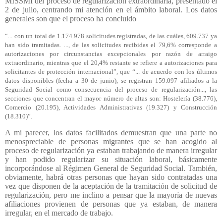
MISSMI del proceso de regularización extraordinaria, presentado el
2 de julio, centrando mi atención en el ámbito laboral. Los datos
generales son que el proceso ha concluido
“... con un total de 1.174.978 solicitudes registradas, de las cuáles, 609.737 ya
han sido tramitadas. ..., de las solicitudes recibidas el 79,6% corresponde a
autorizaciones por circunstancias excepcionales por razón de arraigo
extraordinario, mientras que el 20,4% restante se refiere a autorizaciones para
solicitantes de protección internacional”, que “... de acuerdo con los últimos
datos disponibles (fecha a 30 de junio), se registran 159.097 afiliados a la
Seguridad Social como consecuencia del proceso de regularización..., las
secciones que concentran el mayor número de altas son: Hostelería (38.776),
Comercio (20.195), Actividades Administrativas (19.327) y Construcción
(18.310)”.
A mi parecer, los datos facilitados demuestran que una parte no
menospreciable de personas migrantes que se han acogido al
proceso de regularización ya estaban trabajando de manera irregular
y han podido regularizar su situación laboral, básicamente
incorporándose al Régimen General de Seguridad Social. También,
obviamente, habrá otras personas que hayan sido contratadas una
vez que disponen de la aceptación de la tramitación de solicitud de
regularización, pero me inclino a pensar que la mayoría de nuevas
afiliaciones provienen de personas que ya estaban, de manera
irregular, en el mercado de trabajo.