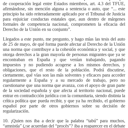
de cooperación legal entre Estados miembros, art. 4.3 del TFUE,
afirmándose, sin mención alguna a sentencia o auto, que “... este
principio ha sido reiteradamente aplicado por el Tribunal de Justicia
para enjuiciar conductas estatales que, aun dentro de márgenes
formales de competencia nacional, comprometen la eficacia del
Derecho de la Unión en su conjunto”.
Llegados a este punto, me pregunto, y hago mías las tesis del auto
de 25 de mayo, de qué forma puede afectar al Derecho de la Unión
una norma que contribuye a la cohesión económica y social, y que
otorga derechos a la gran mayoría de personas migrantes que ya se
encontraban en España y que venían trabajando, pagando
impuestos y no pudiendo acogerse a los mismos derechos, y
obligaciones, que el resto de la población. Podrá discutirse,
ciertamente, qué vías son las más solventes y eficaces para acceder
regularmente a España y a su mercado de trabajo, pero no
cuestionarse que una norma que avanza, con el apoyo de gran parte
de la sociedad española y que afecta al territorio nacional, puede
entrar en contradicción jurídica con la comunitaria, siendo distinta la
crítica política que pueda recibir, y que ya ha recibido, el gobierno
español por parte de otros gobiernos sobre su decisión de
regularización.
10. ¡Quien nos iba a decir que la palabra “tabú” para muchos,
“amnistía” (¿se acuerdan del “procès”? iba a reaparecer en el debate