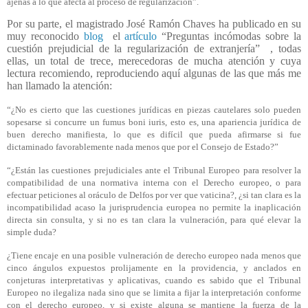
ajenas a lo que afecta al proceso de regularización”.
Por su parte, el magistrado José Ramón Chaves ha publicado en su
muy reconocido
blog
el
artículo
“Preguntas incómodas sobre la
cuestión prejudicial de la regularización de extranjería”
, todas
ellas, un total de trece, merecedoras de mucha atención y cuya
lectura recomiendo, reproduciendo aquí algunas de las que más me
han llamado la atención:
“¿No es cierto que las cuestiones jurídicas en piezas cautelares solo pueden
sopesarse si concurre un fumus boni iuris, esto es, una apariencia jurídica de
buen derecho manifiesta, lo que es difícil que pueda afirmarse si fue
dictaminado favorablemente nada menos que por el Consejo de Estado?”
“¿Están las cuestiones prejudiciales ante el Tribunal Europeo para resolver la
compatibilidad de una normativa interna con el Derecho europeo, o para
efectuar peticiones al oráculo de Delfos por ver que vaticina?, ¿si tan clara es la
incompatibilidad acaso la jurisprudencia europea no permite la inaplicación
directa sin consulta, y si no es tan clara la vulneración, para qué elevar la
simple duda?
¿Tiene encaje en una posible vulneración de derecho europeo nada menos que
cinco ángulos expuestos prolijamente en la providencia, y anclados en
conjeturas interpretativas y aplicativas, cuando es sabido que el Tribunal
Europeo no ilegaliza nada sino que se limita a fijar la interpretación conforme
con el derecho europeo, y si existe alguna se mantiene la fuerza de la