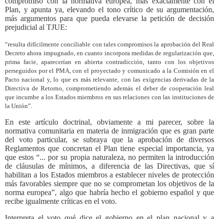
compromiso con la normativa europea, más exactamente con el
Plan, y apunta ya, elevando el tono crítico de su argumentación,
más argumentos para que pueda elevarse la petición de decisión
prejudicial al TJUE:
“resulta difícilmente conciliable con tales compromisos la aprobación del Real
Decreto ahora impugnado, en cuanto incorpora medidas de regularización que,
prima facie, aparecerían en abierta contradicción, tanto con los objetivos
perseguidos por el PMA, con el proyectado y comunicado a la Comisión en el
Pacto nacional y, lo que es más relevante, con las exigencias derivadas de la
Directiva de Retorno, comprometiendo además el deber de cooperación leal
que incumbe a los Estados miembros en sus relaciones con las instituciones de
la Unión”.
En este artículo doctrinal, obviamente a mi parecer, sobre la
normativa comunitaria en materia de inmigración que es gran parte
del voto particular, se subraya que la aprobación de diversos
Reglamentos que concretan el Plan tiene especial importancia, ya
que estos “... por su propia naturaleza, no permiten la introducción
de cláusulas de mínimos, a diferencia de las Directivas, que sí
habilitan a los Estados miembros a establecer niveles de protección
más favorables siempre que no se comprometan los objetivos de la
norma europea”, algo que habría hecho el gobierno español y que
recibe igualmente críticas en el voto.
Interpreta el voto qué dice el gobierno en el plan nacional y a