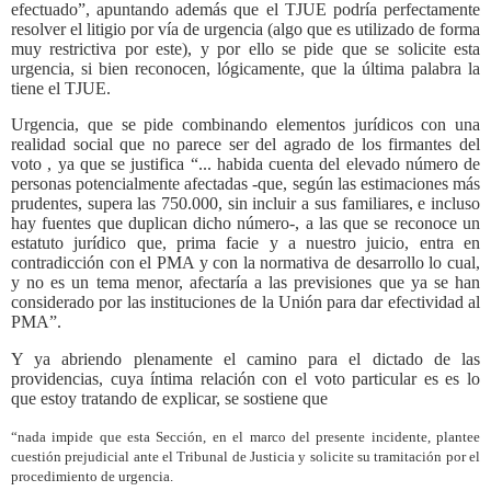
efectuado”, apuntando además que el TJUE podría perfectamente
resolver el litigio por vía de urgencia (algo que es utilizado de forma
muy restrictiva por este), y por ello se pide que se solicite esta
urgencia, si bien reconocen, lógicamente, que la última palabra la
tiene el TJUE.
Urgencia, que se pide combinando elementos jurídicos con una
realidad social que no parece ser del agrado de los firmantes del
voto , ya que se justifica “... habida cuenta del elevado número de
personas potencialmente afectadas -que, según las estimaciones más
prudentes, supera las 750.000, sin incluir a sus familiares, e incluso
hay fuentes que duplican dicho número-, a las que se reconoce un
estatuto jurídico que, prima facie y a nuestro juicio, entra en
contradicción con el PMA y con la normativa de desarrollo lo cual,
y no es un tema menor, afectaría a las previsiones que ya se han
considerado por las instituciones de la Unión para dar efectividad al
PMA”.
Y ya abriendo plenamente el camino para el dictado de las
providencias, cuya íntima relación con el voto particular es es lo
que estoy tratando de explicar, se sostiene que
“nada impide que esta Sección, en el marco del presente incidente, plantee
cuestión prejudicial ante el Tribunal de Justicia y solicite su tramitación por el
procedimiento de urgencia.