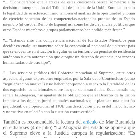
“... “Consideramos que a través de estas cuestiones parece someterse a la
decisión o interpretación del Tribunal de Justicia de la Unión Europea no solo
la legalidad de su actuación, sino también el análisis de la oportunidad y forma
de ejercicio soberano de las competencias nacionales propias de un Estado
miembro (al caso, el Reino de España) así como las discrepancias políticas que
otros Estados miembros o grupos parlamentarios han podido manifestar..”
“... “Estamos ante una competencia nacional de los Estados Miembros para
decidir en cualquier momento sobre la concesión al nacional de un tercer país
que se encuentre en situación irregular en su territorio un permiso de residencia
autónomo u otra autorización que otorgue un derecho de estancia, por razones
humanitarias o de otro tipo”,
“... Los servicios jurídicos del Gobierno reprochan al Supremo, entre otros
aspectos, algunas expresiones empleadas por la Sala de lo Contencioso (como
“regularización masiva”) y no haber incorporado a su texto la literalidad de las
dos exposiciones adicionales sobre las que siembran dudas. Estas cuestiones,
señala la Abogacía, “se apartan de la obligación que el Derecho de la Unión
impone a los órganos jurisdiccionales nacionales que plantean una cuestión
prejudicial, de proporcionar al TJUE una descripción precisa del marco fáctico
y normativo en relación con la cuestión controvertida”.
También es recomendable la lectura del
artículo
de Mar Barandela
en eldiario.es (4 de julio) “La Abogacía del Estado se opone a que
el Supremo eleve a la Justicia europea la regularización: “Es