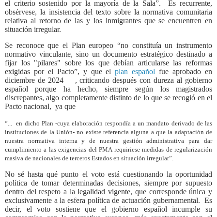
el criterio sostenido por la mayoría de la Sala”.
Es recurrente,
obsérvese, la insistencia del texto sobre la normativa comunitaria
relativa al retorno de las y los inmigrantes que se encuentren en
situación irregular.
Se reconoce que el Plan europeo “no constituía un instrumento
normativo vinculante, sino un documento estratégico destinado a
fijar los "pilares" sobre los que debían articularse las reformas
exigidas por el Pacto”, y que el
plan español
fue aprobado en
diciembre de 2024
, criticando después con dureza al gobierno
español porque ha hecho, siempre según los magistrados
discrepantes, algo completamente distinto de lo que se recogió en el
Pacto nacional,
ya que
“...
en dicho Plan -cuya elaboración respondía a un mandato derivado de las
instituciones de la Unión- no existe referencia alguna a que la adaptación de
nuestra normativa interna y de nuestra gestión administrativa para dar
cumplimiento a las exigencias del PMA requiriese medidas de regularización
masiva de nacionales de terceros Estados en situación irregular”.
No sé hasta qué punto el voto está cuestionando la oportunidad
política de tomar determinadas decisiones, siempre por supuesto
dentro del respeto a la legalidad vigente, que corresponde única y
exclusivamente a la esfera política de actuación gubernamental.
Es
decir, el voto sostiene que el gobierno español incumple su