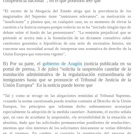
competencia nacional”
, en el que podemos leer que
“El escrito de la Abogacía del Estado alega que la providencia de los
magistrados del Supremo tiene “omisiones relevantes”, su motivación es
“insuficiente” y plantea que, en cualquier caso, no es momento de elevar la
cuestión a la Justicia europea porque todavía no se ha “iniciado ningún tipo de
debate sobre el fondo de las pretensiones”. “La remisión prejudicial que se
pretende se acerca más a la formulación de un dictamen consultivo sobre
cuestiones generales o hipotéticas de una serie de escenarios futuros, sin
concretar una necesidad actual de interpretar una normativa de derecho de la
Unión Europea que estuviera vigente”,
B) Por su parte, el
gobierno de Aragón
(noticia publicada en su
portal de prensa, 3 de julio) “solicita la suspensión cautelar de la
tramitación administrativa de la regularización extraordinaria de
inmigrantes hasta que se pronuncie el Tribunal de Justicia de la
Unión Europea”
En la noticia puede leerse que
“Tal y como se recoge en las alegaciones remitidas al Tribunal Supremo,
«cuando la norma cuestionada pueda resultar contraria al Derecho de la Unión
Europea, los principios que informan dicho ordenamiento aconsejan
especialmente la adopción de la medida cautelar». Asimismo, el escrito señala
que, en caso de acordarse la suspensión, «la reversibilidad de la situación es
absoluta, dado que las solicitudes permanecerían pendientes de resolución»,
mientras que «los intereses de los solicitantes únicamente se verían diferidos
en el tiempo». En cambio, si continúa la tramitación del proceso de