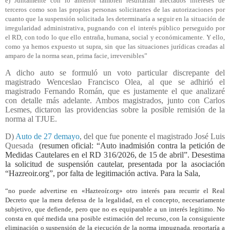
e) Juntamente con lo anterior también resultarían afectados intereses de
terceros como son las propias personas solicitantes de las autorizaciones por
cuanto que la suspensión solicitada les determinaría a seguir en la situación de
irregularidad administrativa, pugnando con el interés público perseguido por
el RD, con todo lo que ello entraña, humana, social y económicamente. Y ello,
como ya hemos expuesto ut supra, sin que las situaciones jurídicas creadas al
amparo de la norma sean, prima facie, irreversibles”
A dicho auto se formuló un voto particular discrepante del
magistrado Wenceslao Francisco Olea, al que se adhirió el
magistrado Fernando Román, que es justamente el que analizaré
con detalle más adelante. Ambos magistrados, junto con Carlos
Lesmes, dictaron las providencias sobre la posible remisión de la
norma al TJUE.
D)
Auto de 27 demayo
, del que fue ponente el magistrado José Luis
Quesada
(resumen oficial: “Auto inadmisión contra la petición de
Medidas Cautelares en el RD 316/2026, de 15 de abril”. Desestima
la solicitud de suspensión cautelar, presentada por la asociación
“Hazreoir.org”, por falta de legitimación activa. Para la Sala,
“no puede advertirse en «Hazteoír.org» otro interés para recurrir el Real
Decreto que la mera defensa de la legalidad, en el concepto, necesariamente
subjetivo, que defiende, pero que no es equiparable a un interés legítimo. No
consta en qué medida una posible estimación del recurso, con la consiguiente
eliminación o suspensión de la ejecución de la norma impugnada, reportaría a