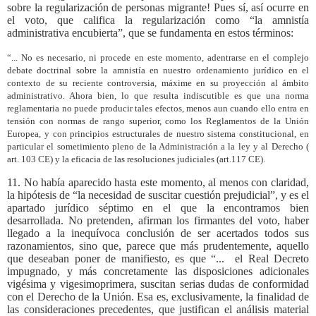
sobre la regularización de personas migrante! Pues sí, así ocurre en
el voto, que califica la regularización como “la amnistía
administrativa encubierta”, que se fundamenta en estos términos:
“... No es necesario, ni procede en este momento, adentrarse en el complejo
debate doctrinal sobre la amnistía en nuestro ordenamiento jurídico en el
contexto de su reciente controversia, máxime en su proyección al ámbito
administrativo. Ahora bien, lo que resulta indiscutible es que una norma
reglamentaria no puede producir tales efectos, menos aun cuando ello entra en
tensión con normas de rango superior, como los Reglamentos de la Unión
Europea, y con principios estructurales de nuestro sistema constitucional, en
particular el sometimiento pleno de la Administración a la ley y al Derecho (
art. 103 CE) y la eficacia de las resoluciones judiciales (art.117 CE).
11. No había aparecido hasta este momento, al menos con claridad,
la hipótesis de “la necesidad de suscitar cuestión prejudicial”, y es el
apartado jurídico séptimo en el que la encontramos bien
desarrollada. No pretenden, afirman los firmantes del voto, haber
llegado a la inequívoca conclusión de ser acertados todos sus
razonamientos, sino que, parece que más prudentemente, aquello
que deseaban poner de manifiesto, es que “...
el Real Decreto
impugnado, y más concretamente las disposiciones adicionales
vigésima y vigesimoprimera, suscitan serias dudas de conformidad
con el Derecho de la Unión. Esa es, exclusivamente, la finalidad de
las consideraciones precedentes, que justifican el análisis material