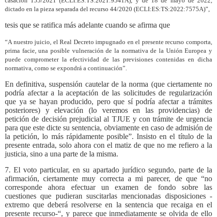
casación 155/2021 (ECLI:ES:TS:2021:9541A), y de 18 de mayo de 2022,
dictado en la pieza separada del recurso 44/2020 (ECLI:ES:TS:2022:7575A)”,
tesis que se ratifica más adelante cuando se afirma que
“A nuestro juicio, el Real Decreto impugnado en el presente recurso comporta,
prima facie, una posible vulneración de la normativa de la Unión Europea y
puede comprometer la efectividad de las previsiones contenidas en dicha
normativa, como se expondrá a continuación”.
En definitiva, suspensión cautelar de la norma (que ciertamente no
podría afectar a la aceptación de las solicitudes de regularización
que ya se hayan producido, pero que sí podría afectar a trámites
posteriores) y elevación (lo veremos en las providencias) de
petición de decisión prejudicial al TJUE y con trámite de urgencia
para que este dicte su sentencia, obviamente en caso de admisión de
la petición, lo más rápidamente posible”. Insisto en el título de la
presente entrada, solo ahora con el matiz de que no me refiero a la
justicia, sino a una parte de la misma.
7. El voto particular, en su apartado jurídico segundo, parte de la
afirmación, ciertamente muy correcta a mi parecer, de que “no
corresponde ahora efectuar un examen de fondo sobre las
cuestiones que pudieran suscitarlas mencionadas disposiciones -
extremo que deberá resolverse en la sentencia que recaiga en el
presente recurso-“, y parece que inmediatamente se olvida de ello