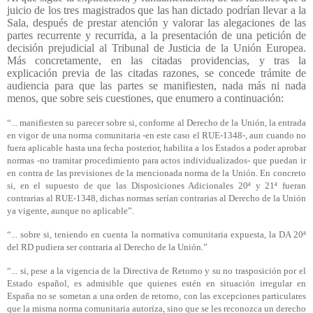
juicio de los tres magistrados que las han dictado podrían llevar a la
Sala, después de prestar atención y valorar las alegaciones de las
partes recurrente y recurrida, a la presentación de una petición de
decisión prejudicial al Tribunal de Justicia de la Unión Europea.
Más concretamente, en las citadas providencias, y tras la
explicación previa de las citadas razones, se concede trámite de
audiencia para que las partes se manifiesten, nada más ni nada
menos, que sobre seis cuestiones, que enumero a continuación:
“... manifiesten su parecer sobre si, conforme al Derecho de la Unión, la entrada
en vigor de una norma comunitaria -en este caso el RUE-1348-, aun cuando no
fuera aplicable hasta una fecha posterior, habilita a los Estados a poder aprobar
normas -no tramitar procedimiento para actos individualizados- que puedan ir
en contra de las previsiones de la mencionada norma de la Unión. En concreto
si, en el supuesto de que las Disposiciones Adicionales 20ª y 21ª fueran
contrarias al RUE-1348, dichas normas serían contrarias al Derecho de la Unión
ya vigente, aunque no aplicable”.
“... sobre si, teniendo en cuenta la normativa comunitaria expuesta, la DA 20ª
del RD pudiera ser contraria al Derecho de la Unión.”
“... si, pese a la vigencia de la Directiva de Retorno y su no trasposición por el
Estado español, es admisible que quienes estén en situación irregular en
España no se sometan a una orden de retorno, con las excepciones particulares
que la misma norma comunitaria autoriza, sino que se les reconozca un derecho