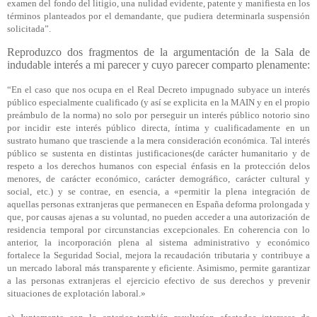
examen del fondo del litigio, una nulidad evidente, patente y manifiesta en los
términos planteados por el demandante, que pudiera determinarla suspensión
solicitada”.
Reproduzco dos fragmentos de la argumentación de la Sala de
indudable interés a mi parecer y cuyo parecer comparto plenamente:
“En el caso que nos ocupa en el Real Decreto impugnado subyace un interés
público especialmente cualificado (y así se explicita en la MAIN y en el propio
preámbulo de la norma) no solo por perseguir un interés público notorio sino
por incidir este interés público directa, íntima y cualificadamente en un
sustrato humano que trasciende a la mera consideración económica. Tal interés
público se sustenta en distintas justificaciones(de carácter humanitario y de
respeto a los derechos humanos con especial énfasis en la protección delos
menores, de carácter económico, carácter demográfico, carácter cultural y
social, etc.) y se contrae, en esencia, a «permitir la plena integración de
aquellas personas extranjeras que permanecen en España deforma prolongada y
que, por causas ajenas a su voluntad, no pueden acceder a una autorización de
residencia temporal por circunstancias excepcionales. En coherencia con lo
anterior, la incorporación plena al sistema administrativo y económico
fortalece la Seguridad Social, mejora la recaudación tributaria y contribuye a
un mercado laboral más transparente y eficiente. Asimismo, permite garantizar
a las personas extranjeras el ejercicio efectivo de sus derechos y prevenir
situaciones de explotación laboral.»