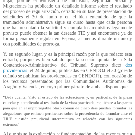
lugar, porque el Ministerio de Inclusión, Seguridad Social y
Migraciones ha publicado un detallado informe sobre el resultado
del proceso de regularización, cerrado en su fase de presentación de
solicitudes el 30 de junio y en el bien entendido de que la
tramitación administrativa sigue su curso hasta que cada persona
que ha presentado la solicitud y cumpla los requisitos legalmente
previsto puede obtener la tan deseada TIE y así encontrarse ya de
forma plenamente regular en España, al menos durante un año y
con posibilidades de prórroga.
Y, en segundo lugar, y es la principal razón por la que redacto esta
entrada, porque es bien sabido que la sección quinta de la Sala
Contencioso-Administrativo del Tribunal Supremo dictó
dos
providencias
el 24 de junio, publicadas en CENDOJ el 30 (¿desde
cuándo se publican las providencias en CENDOJ?), con ocasión de
los recursos presentados por las Comunidades Autónomas de
Aragón y Valencia, en cuyo primer párrafo de ambas dispone que
“Dada cuenta. Visto el estado de las actuaciones y, en particular, de la pieza
cautelar y, atendiendo al resultado de la vista practicada, requiérase a las partes
para que en el improrrogable plazo común de cinco días puedan formular las
alegaciones que estimen pertinentes sobre la procedencia de formular ante el
TJUE cuestión prejudicial interpretativa en relación con los siguientes
extremos”
Al que sigue la explicación, y fundamentación, de las razones que a