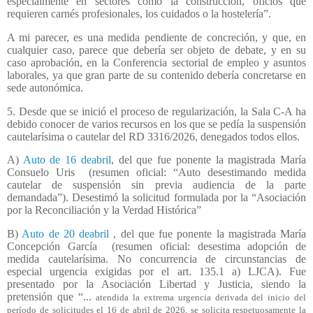
especialmente en sectores como la construcción, oficios que
requieren carnés profesionales, los cuidados o la hostelería”.
A mi parecer, es una medida pendiente de concreción, y que, en
cualquier caso, parece que debería ser objeto de debate, y en su
caso aprobación, en la Conferencia sectorial de empleo y asuntos
laborales, ya que gran parte de su contenido debería concretarse en
sede autonómica.
5. Desde que se inició el proceso de regularización, la Sala C-A ha
debido conocer de varios recursos en los que se pedía la suspensión
cautelarísima o cautelar del RD 3316/2026, denegados todos ellos.
A)
Auto de 16 deabril
, del que fue ponente la magistrada María
Consuelo Uris
(resumen oficial: “Auto desestimando medida
cautelar de suspensión sin previa audiencia de la parte
demandada”). Desestimó la solicitud formulada por la “Asociación
por la Reconciliación y la Verdad Histórica”
B)
Auto de 20 deabril
, del que fue ponente la magistrada María
Concepción García
(resumen oficial: desestima adopción de
medida cautelarísima. No concurrencia de circunstancias de
especial urgencia exigidas por el art. 135.1 a) LJCA). Fue
presentado por la Asociación Libertad y Justicia, siendo la
pretensión que “...
atendida la extrema urgencia derivada del inicio del
período de solicitudes el 16 de abril de 2026, se solicita respetuosamente la