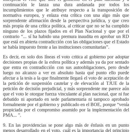
continuación le lanza una dura andanada por todos los
incumplimientos que le atribuye respecto a la transposición de
normativa europea, y enlaza esta crítica con una algo más que
sorprendente afirmación desde la perspectiva jurídica, y que creo
más propia de una crítica política, al criticar que no se ha cumplido
ninguno de los plazos fijados en el Plan Nacional y que por el
contrario “... sí ha habido una premura inaudita en aprobar un RD
que está en abierta contradicción con las obligaciones que el Estado
se había impuesto frente a las instituciones comunitarias”.
Es decir, en solo dos líneas el voto critica al gobierno por adoptar
decisiones propias de la esfera política y además ya da por sentado
que entra en contradicción con sus autoobligaciones, pero desde
luego no alcanzo a ver en absoluto hasta qué punto ello puede
afectar a la tesis a la que finalmente llegará el voto de aceptación de
la petición de suspensión cautelar y de elevación al TJUE de la
petición de decisión prejudicial, y más sorprendente me parece aún
que el voto le otorgue fuerza vinculante al plan nacional, que ni fue
debatido ni aportado en sede parlamentaria ni tampoco aprobado
formalmente por el gobierno y publicado en el BOE, porque “venía
propiciada por el compromiso asumido por la implementación del
PMA... ”.
9. En las providencias se pone algo más de énfasis en un punto
menos desarrollado en el voto, cuál es la importancia del principio