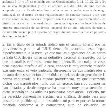
artículos 6, 14 y 17, en relación con los Considerandos 6, 11, 19, 22, 23 y 34
del mismo Reglamento), y con el artículo 4.3 del TUE, de una medida
adoptada por un Estado miembro, mediante norma reglamentaria de rango
infralegal, en el marco de una regularización de carácter masivo y sin que
conste coordinación previa al respecto con los demás Estados miembros, en
virtud de la cual un nacional de un tercer país que resulte beneficiario de
primera autorización de residencia temporal de un año, adquiere derecho a
circular libremente por el espacio Schengen durante noventa días en períodos
de ciento ochenta”.
2. En el título de la entrada indico que el camino abierto por las
providencias para ir al TJUE tiene aún recorrido hasta llegar,
hipotéticamente, a la meta, ya que tras las alegaciones de las partes
la Sala C-A deberá tomar su definitiva decisión al respecto, por lo
que mi análisis es forzosamente incompleto. Sí, en cualquier caso,
tiene especial interés, o así lo creo, conocer la muy estrecha relación
existente entre el voto particular discrepante de dos magistrados a
un auto de desestimación de medidas cautelares de suspensión de la
norma impugnada, y las citadas providencias, ya que justamente
dichos dos magistrados, junto con un tercero, han sido quienes las
han dictado, y desde luego se ha prestado muy poca atención a
dicha relación en los artículos publicados hasta ahora.
Por ello, me
ha parecido conveniente efectuar este análisis, dejando para uno
posterior el posible, que no deseable a mi parecer por ser la norma
española conforme a la comunitaria, auto de elevación las