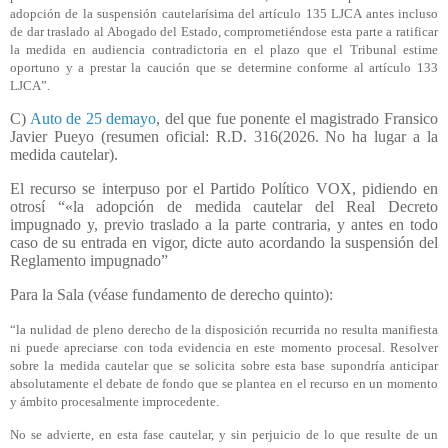
adopción de la suspensión cautelarísima del artículo 135 LJCA antes incluso
de dar traslado al Abogado del Estado, comprometiéndose esta parte a ratificar
la medida en audiencia contradictoria en el plazo que el Tribunal estime
oportuno y a prestar la caución que se determine conforme al artículo 133
LJCA”.
C)
Auto de 25 demayo
, del que fue ponente el magistrado Fransico
Javier Pueyo
(resumen oficial: R.D. 316(2026. No ha lugar a la
medida cautelar).
El recurso se interpuso por el Partido Político VOX, pidiendo en
otrosí “«la adopción de medida cautelar del Real Decreto
impugnado y, previo traslado a la parte contraria, y antes en todo
caso de su entrada en vigor, dicte auto acordando la suspensión del
Reglamento impugnado”
Para la Sala (véase fundamento de derecho quinto):
“la nulidad de pleno derecho de la disposición recurrida no resulta manifiesta
ni puede apreciarse con toda evidencia en este momento procesal. Resolver
sobre la medida cautelar que se solicita sobre esta base supondría anticipar
absolutamente el debate de fondo que se plantea en el recurso en un momento
y ámbito procesalmente improcedente.
No se advierte, en esta fase cautelar, y sin perjuicio de lo que resulte de un