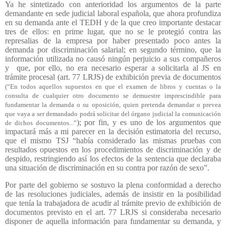
Ya he sintetizado con anterioridad los argumentos de la parte
demandante en sede judicial laboral española, que ahora profundiza
en su demanda ante el TEDH y de la que creo importante destacar
tres de ellos: en prime lugar, que no se le protegió contra las
represalias de la empresa por haber presentado poco antes la
demanda por discriminación salarial; en segundo término, que la
información utilizada no causó ningún perjuicio a sus compañeros
y
que, por ello, no era necesario esperar a solicitarla al JS en
trámite procesal (art. 77 LRJS) de exhibición previa de documentos
(“En todos aquellos supuestos en que el examen de libros y cuentas o la
consulta de cualquier otro documento se demuestre imprescindible para
fundamentar la demanda o su oposición, quien pretenda demandar o prevea
que vaya a ser demandado podrá solicitar del órgano judicial la comunicación
); por fin, y es uno de los argumentos que
de dichos documentos...”
impactará más a mi parecer en la decisión estimatoria del recurso,
que el mismo TSJ “había considerado las mismas pruebas con
resultados opuestos en los procedimientos de discriminación y de
despido, restringiendo así los efectos de la sentencia que declaraba
una situación de discriminación en su contra por razón de sexo”.
Por parte del gobierno se sostuvo la plena conformidad a derecho
de las resoluciones judiciales, además de insistir en la posibilidad
que tenía la trabajadora de acudir al trámite previo de exhibición de
documentos previsto en el art. 77 LRJS si consideraba necesario
disponer de aquella información para fundamentar su demanda, y