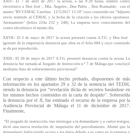
XXIV.- El 7 de abril de 2017 la actora, a las 9:29 horas, remitió correo
electrónico a Don José ., Dña. Ángeles., Don Pablo ., Don Romualdo . con el
asunto "RV:CEMAC Carolina . 12/5/2017 13:10" cuyo contenido era "Adjunto
envío remitido al CEMAC y la fecha de la citación a los efectos oportunos.
Atentamente" (folios 224a 232 y 248). La empresa tuvo conocimiento del
correo electrónico el mismo día.
XXVII.- El 3 de mayo de 2017 la actora presentó contra A.T.G. y Don José .
(gerente de la empresa) la denuncia que obra en el folio 684 y cuyo contenido
se da por reproducido.
XXIX.- El 30 de mayo de 2017 A.T.G. presentó denuncia contra la actora. La
denuncia fue turnada al Juzgado de Instrucción n.º 7 de Málaga que concluyó
mediante Auto de sobreseimiento provisional”
Con respecto a este último hecho probado, disponemos de más
información en los apartados 29 a 32 de la sentencia del TEDH,
siendo la denuncia por “revelación ilícita de secretos basándose en
los mismos hechos contenidos en la carta de despido”. Sobreseída
la denuncia por el JI, fue estimado el recurso de la empresa por la
Audiencia Provincial de Málaga el 11 de diciembre de 2017.
Finalmente,
“El juzgado de instrucción, tras interrogar a la demandante y a varios testigos,
dictó una nueva resolución de suspensión del procedimiento. Afirmó que la
demandante había tenido acceso a los datos debido a su cargo en la empresa y