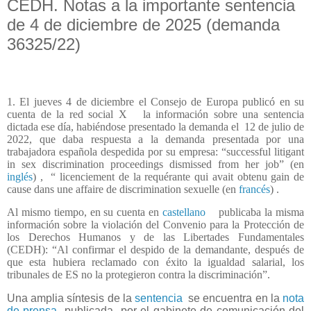
CEDH. Notas a la importante sentencia
de 4 de diciembre de 2025 (demanda
36325/22)
1. El jueves 4 de diciembre el Consejo de Europa publicó en su
cuenta de la red social X
la información sobre una sentencia
dictada ese día, habiéndose presentado la demanda el
12 de julio de
2022, que daba respuesta a la demanda presentada por una
trabajadora española despedida por su empresa: “successful litigant
in sex discrimination proceedings dismissed from her job” (en
inglés
) ,
“ licenciement de la requérante qui avait obtenu gain de
cause dans une affaire de discrimination sexuelle (en
francés
) .
Al mismo tiempo, en su cuenta en
castellano
publicaba la misma
información sobre la violación del Convenio para la Protección de
los Derechos Humanos y de las Libertades Fundamentales
(CEDH): “Al confirmar el despido de la demandante, después de
que esta hubiera reclamado con éxito la igualdad salarial, los
tribunales de ES no la protegieron contra la discriminación”.
Una amplia síntesis de la
sentencia
se encuentra en la
nota
de prensa
publicada
por el gabinete de comunicación del