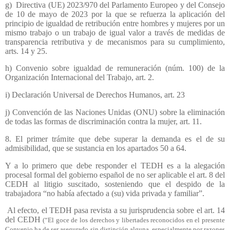
g)
Directiva (UE) 2023/970 del Parlamento Europeo y del Consejo
de 10 de mayo de 2023 por la que se refuerza la aplicación del
principio de igualdad de retribución entre hombres y mujeres por un
mismo trabajo o un trabajo de igual valor a través de medidas de
transparencia retributiva y de mecanismos para su cumplimiento,
arts. 14 y 25.
h) Convenio sobre igualdad de remuneración (núm. 100) de la
Organización Internacional del Trabajo, art. 2.
i) Declaración Universal de Derechos Humanos, art. 23
j) Convención de las Naciones Unidas (ONU) sobre la eliminación
de todas las formas de discriminación contra la mujer, art. 11.
8. El primer trámite que debe superar la demanda es el de su
admisibilidad, que se sustancia en los apartados 50 a 64.
Y a lo primero que debe responder el TEDH es a la alegación
procesal formal del gobierno español de no ser aplicable el art. 8 del
CEDH al litigio suscitado, sosteniendo que el despido de la
trabajadora “no había afectado a (su) vida privada y familiar”.
Al efecto, el TEDH pasa revista a su jurisprudencia sobre el art. 14
del CEDH
(“El goce de los derechos y libertades reconocidos en el presente
Convenio ha de ser asegurado sin distinción alguna, especialmente por razones