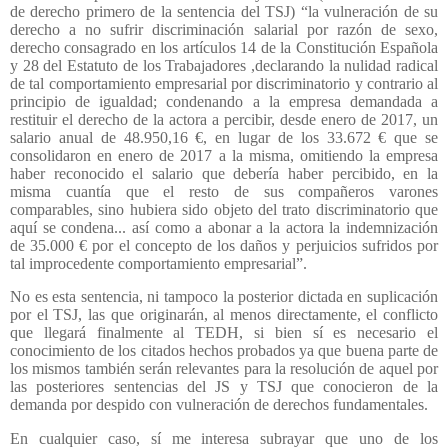
de derecho primero de la sentencia del TSJ) “la vulneración de su
derecho a no sufrir discriminación salarial por razón de sexo,
derecho consagrado en los artículos 14 de la Constitución Española
y 28 del Estatuto de los Trabajadores ,declarando la nulidad radical
de tal comportamiento empresarial por discriminatorio y contrario al
principio de igualdad; condenando a la empresa demandada a
restituir el derecho de la actora a percibir, desde enero de 2017, un
salario anual de 48.950,16 €, en lugar de los 33.672 € que se
consolidaron en enero de 2017 a la misma, omitiendo la empresa
haber reconocido el salario que debería haber percibido, en la
misma cuantía que el resto de sus compañeros varones
comparables, sino hubiera sido objeto del trato discriminatorio que
aquí se condena... así como a abonar a la actora la indemnización
de 35.000 € por el concepto de los daños y perjuicios sufridos por
tal improcedente comportamiento empresarial”.
No es esta sentencia, ni tampoco la posterior dictada en suplicación
por el TSJ, las que originarán, al menos directamente, el conflicto
que llegará finalmente al TEDH, si bien sí es necesario el
conocimiento de los citados hechos probados ya que buena parte de
los mismos también serán relevantes para la resolución de aquel por
las posteriores sentencias del JS y TSJ que conocieron de la
demanda por despido con vulneración de derechos fundamentales.
En cualquier caso, sí me interesa subrayar que uno de los