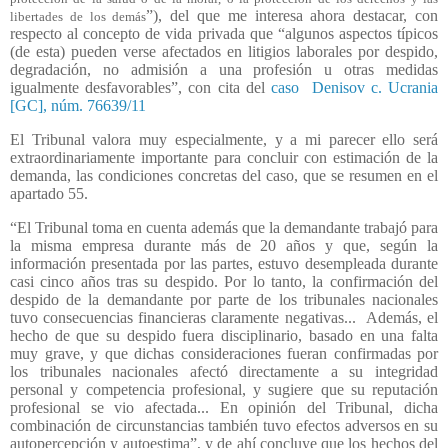
”), del que me interesa ahora destacar, con
libertades de los demás
respecto al concepto de vida privada que “algunos aspectos típicos
(de esta) pueden verse afectados en litigios laborales por despido,
degradación, no admisión a una profesión u otras medidas
igualmente desfavorables”, con cita del
caso
Denisov c. Ucrania
[GC], núm. 76639/11
El Tribunal valora muy especialmente, y a mi parecer ello será
extraordinariamente importante para concluir con estimación de la
demanda, las condiciones concretas del caso, que se resumen en el
apartado 55.
“El Tribunal toma en cuenta además que la demandante trabajó para
la misma empresa durante más de 20 años y que, según la
información presentada por las partes, estuvo desempleada durante
casi cinco años tras su despido. Por lo tanto, la confirmación del
despido de la demandante por parte de los tribunales nacionales
tuvo consecuencias financieras claramente negativas...
Además, el
hecho de que su despido fuera disciplinario, basado en una falta
muy grave, y que dichas consideraciones fueran confirmadas por
los tribunales nacionales afectó directamente a su integridad
personal y competencia profesional, y sugiere que su reputación
profesional se vio afectada... En opinión del Tribunal, dicha
combinación de circunstancias también tuvo efectos adversos en su
autopercepción y autoestima”, y de ahí concluye que los hechos del