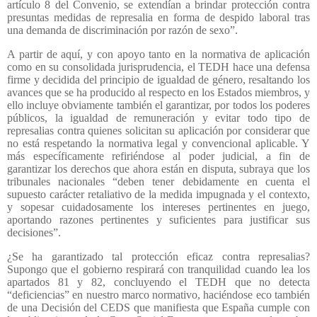
artículo 8 del Convenio, se extendían a brindar protección contra
presuntas medidas de represalia en forma de despido laboral tras
una demanda de discriminación por razón de sexo”.
A partir de aquí, y con apoyo tanto en la normativa de aplicación
como en su consolidada jurisprudencia, el TEDH hace una defensa
firme y decidida del principio de igualdad de género, resaltando los
avances que se ha producido al respecto en los Estados miembros, y
ello incluye obviamente también el garantizar, por todos los poderes
públicos, la igualdad de remuneración y evitar todo tipo de
represalias contra quienes solicitan su aplicación por considerar que
no está respetando la normativa legal y convencional aplicable. Y
más específicamente refiriéndose al poder judicial, a fin de
garantizar los derechos que ahora están en disputa, subraya que los
tribunales nacionales “deben tener debidamente en cuenta el
supuesto carácter retaliativo de la medida impugnada y el contexto,
y sopesar cuidadosamente los intereses pertinentes en juego,
aportando razones pertinentes y suficientes para justificar sus
decisiones”.
¿Se ha garantizado tal protección eficaz contra represalias?
Supongo que el gobierno respirará con tranquilidad cuando lea los
apartados 81 y 82, concluyendo el TEDH que no detecta
“deficiencias” en nuestro marco normativo, haciéndose eco también
de una Decisión del CEDS que manifiesta que España cumple con