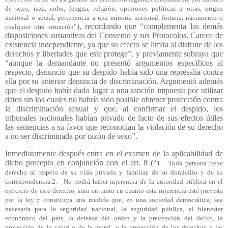
de sexo, raza, color, lengua, religión, opiniones políticas u otras, origen
nacional o social, pertenencia a una minoría nacional, fortuna, nacimiento o
), recordando que “complementa las demás
cualquier otra situación”
disposiciones sustantivas del Convenio y sus Protocolos. Carece de
existencia independiente, ya que su efecto se limita al disfrute de los
derechos y libertades que este protege”, y previamente subraya que
“aunque la demandante no presentó argumentos específicos al
respecto, denunció que su despido había sido una represalia contra
ella por su anterior denuncia de discriminación. Argumentó además
que el despido había dado lugar a una sanción impuesta por utilizar
datos sin los cuales no habría sido posible obtener protección contra
la discriminación sexual y que, al confirmar el despido, los
tribunales nacionales habían privado de facto de sus efectos útiles
las sentencias a su favor que reconocían la violación de su derecho
a no ser discriminada por razón de sexo”.
Inmediatamente después entra en el examen de la aplicabilidad de
dicho precepto en conjunción con el art. 8 (“
1. Toda persona tiene
derecho al respeto de su vida privada y familiar, de su domicilio y de su
correspondencia.2. No podrá haber injerencia de la autoridad pública en el
ejercicio de este derecho, sino en tanto en cuanto esta injerencia esté prevista
por la ley y constituya una medida que, en una sociedad democrática, sea
necesaria para la seguridad nacional, la seguridad pública, el bienestar
económico del país, la defensa del orden y la prevención del delito, la
protección de la salud o de la moral, o la protección de los derechos y las