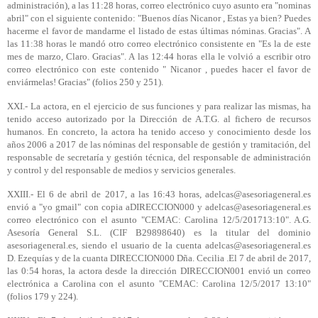
administración), a las 11:28 horas, correo electrónico cuyo asunto era "nominas
abril" con el siguiente contenido: "Buenos días Nicanor , Estas ya bien? Puedes
hacerme el favor de mandarme el listado de estas últimas nóminas. Gracias". A
las 11:38 horas le mandó otro correo electrónico consistente en "Es la de este
mes de marzo, Claro. Gracias". A las 12:44 horas ella le volvió a escribir otro
correo electrónico con este contenido " Nicanor , puedes hacer el favor de
enviármelas! Gracias" (folios 250 y 251).
XXI.- La actora, en el ejercicio de sus funciones y para realizar las mismas, ha
tenido acceso autorizado por la Dirección de A.T.G. al fichero de recursos
humanos. En concreto, la actora ha tenido acceso y conocimiento desde los
años 2006 a 2017 de las nóminas del responsable de gestión y tramitación, del
responsable de secretaría y gestión técnica, del responsable de administración
y control y del responsable de medios y servicios generales.
XXIII.- El 6 de abril de 2017, a las 16:43 horas, adelcas@asesoriageneral.es
envió a "yo gmail" con copia aDIRECCION000 y adelcas@asesoriageneral.es
correo electrónico con el asunto "CEMAC: Carolina 12/5/201713:10". A.G.
Asesoría General S.L. (CIF B29898640) es la titular del dominio
asesoriageneral.es, siendo el usuario de la cuenta adelcas@asesoriageneral.es
D. Ezequías y de la cuanta DIRECCION000 Dña. Cecilia .El 7 de abril de 2017,
las 0:54 horas, la actora desde la dirección DIRECCION001 envió un correo
electrónica a Carolina con el asunto "CEMAC: Carolina 12/5/2017 13:10"
(folios 179 y 224).