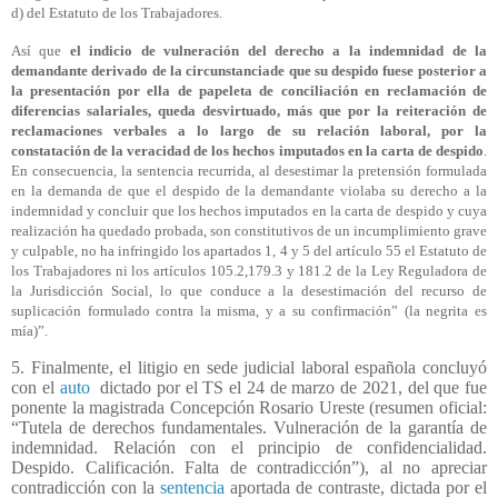
d) del Estatuto de los Trabajadores.
Así que
el indicio de vulneración del derecho a la indemnidad de la
demandante derivado de la circunstanciade que su despido fuese posterior a
la presentación por ella de papeleta de conciliación en reclamación de
diferencias salariales, queda desvirtuado, más que por la reiteración de
reclamaciones verbales a lo largo de su relación laboral, por la
constatación de la veracidad de los hechos imputados en la carta de despido
.
En consecuencia, la sentencia recurrida, al desestimar la pretensión formulada
en la demanda de que el despido de la demandante violaba su derecho a la
indemnidad y concluir que los hechos imputados en la carta de despido y cuya
realización ha quedado probada, son constitutivos de un incumplimiento grave
y culpable, no ha infringido los apartados 1, 4 y 5 del artículo 55 el Estatuto de
los Trabajadores ni los artículos 105.2,179.3 y 181.2 de la Ley Reguladora de
la Jurisdicción Social, lo que conduce a la desestimación del recurso de
suplicación formulado contra la misma, y a su confirmación” (la negrita es
mía)”.
5. Finalmente, el litigio en sede judicial laboral española concluyó
con el
auto
dictado por el TS el 24 de marzo de 2021, del que fue
ponente la magistrada Concepción Rosario Ureste (resumen oficial:
“Tutela de derechos fundamentales. Vulneración de la garantía de
indemnidad. Relación con el principio de confidencialidad.
Despido. Calificación. Falta de contradicción”), al no apreciar
contradicción con la
sentencia
aportada de contraste, dictada por el