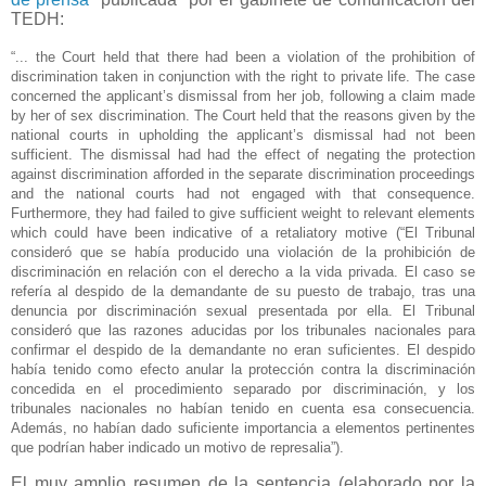
TEDH:
“... the Court held that there had been a violation of the prohibition of
discrimination taken in conjunction with the right to private life.
The case
concerned the applicant’s dismissal from her job, following a claim made
by her of sex discrimination. The Court held that the reasons given by the
national courts in upholding the applicant’s dismissal had not been
sufficient. The dismissal had had the effect of negating the protection
against discrimination afforded in the separate discrimination proceedings
and the national courts had not engaged with that consequence.
Furthermore, they had failed to give sufficient weight to relevant elements
which could have been indicative of a retaliatory motive (“
El Tribunal
consideró que se había producido una violación de la prohibición de
discriminación en relación con el derecho a la vida privada. El caso se
refería al despido de la demandante de su puesto de trabajo, tras una
denuncia por discriminación sexual presentada por ella. El Tribunal
consideró que las razones aducidas por los tribunales nacionales para
confirmar el despido de la demandante no eran suficientes. El despido
había tenido como efecto anular la protección contra la discriminación
concedida en el procedimiento separado por discriminación, y los
tribunales nacionales no habían tenido en cuenta esa consecuencia.
Además, no habían dado suficiente importancia a elementos pertinentes
que podrían haber indicado un motivo de represalia”).
El muy amplio resumen de la sentencia (elaborado por la