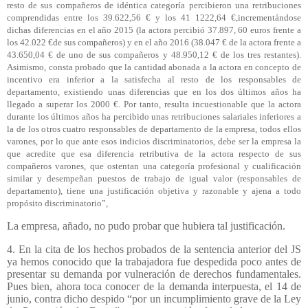
resto de sus compañeros de idéntica categoría percibieron una retribuciones
comprendidas entre los 39.622,56 € y los 41 1222,64 €,incrementándose
dichas diferencias en el año 2015 (la actora percibió 37.897, 60 euros frente a
los 42.022 €de sus compañeros) y en el año 2016 (38.047 € de la actora frente a
43.650,04 € de uno de sus compañeros y 48.950,12 € de los tres restantes).
Asimismo, consta probado que la cantidad abonada a la actora en concepto de
incentivo era inferior a la satisfecha al resto de los responsables de
departamento, existiendo unas diferencias que en los dos últimos años ha
llegado a superar los 2000 €. Por tanto, resulta incuestionable que la actora
durante los últimos años ha percibido unas retribuciones salariales inferiores a
la de los otros cuatro responsables de departamento de la empresa, todos ellos
varones, por lo que ante esos indicios discriminatorios, debe ser la empresa la
que acredite que esa diferencia retributiva de la actora respecto de sus
compañeros varones, que ostentan una categoría profesional y cualificación
similar y desempeñan puestos de trabajo de igual valor (responsables de
departamento), tiene una justificación objetiva y razonable y ajena a todo
propósito discriminatorio”,
La empresa, añado, no pudo probar que hubiera tal justificación.
4. En la cita de los hechos probados de la sentencia anterior del JS
ya hemos conocido que la trabajadora fue despedida poco antes de
presentar su demanda por vulneración de derechos fundamentales.
Pues bien, ahora toca conocer de la demanda interpuesta, el 14 de
junio, contra dicho despido “por un incumplimiento grave de la Ley