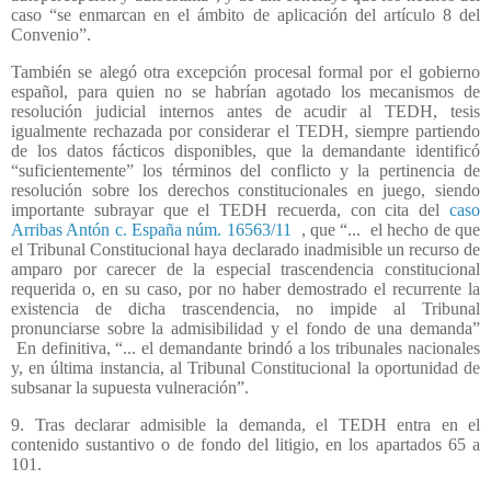
caso “se enmarcan en el ámbito de aplicación del artículo 8 del
Convenio”.
También se alegó otra excepción procesal formal por el gobierno
español, para quien no se habrían agotado los mecanismos de
resolución judicial internos antes de acudir al TEDH, tesis
igualmente rechazada por considerar el TEDH, siempre partiendo
de los datos fácticos disponibles, que la demandante identificó
“suficientemente” los términos del conflicto y la pertinencia de
resolución sobre los derechos constitucionales en juego, siendo
importante subrayar que el TEDH recuerda, con cita del
caso
Arribas Antón c. España núm. 16563/11
, que “...
el hecho de que
el Tribunal Constitucional haya declarado inadmisible un recurso de
amparo por carecer de la especial trascendencia constitucional
requerida o, en su caso, por no haber demostrado el recurrente la
existencia de dicha trascendencia, no impide al Tribunal
pronunciarse sobre la admisibilidad y el fondo de una demanda”
En definitiva, “... el demandante brindó a los tribunales nacionales
y, en última instancia, al Tribunal Constitucional la oportunidad de
subsanar la supuesta vulneración”.
9. Tras declarar admisible la demanda, el TEDH entra en el
contenido sustantivo o de fondo del litigio, en los apartados 65 a
101.