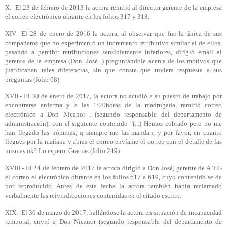
X.- El 23 de febrero de 2013 la actora remitió al director gerente de la empresa
el correo electrónico obrante en los folios 317 y 318.
XIV.- El 28 de enero de 2016 la actora, al observar que fue la única de sus
compañeros que no experimentó un incremento retributivo similar al de ellos,
pasando a percibir retribuciones sensiblemente inferiores, dirigió email al
gerente de la empresa (Don. José .) preguntándole acerca de los motivos que
justificaban tales diferencias, sin que conste que tuviera respuesta a sus
preguntas (folio 68).
XVII.- El 30 de enero de 2017, la actora no acudió a su puesto de trabajo por
encontrarse enferma y a las 1:20horas de la madrugada, remitió correo
electrónico a Don Nicanor . (segundo responsable del departamento de
administración), con el siguiente contenido "(...) Hemos cobrado pero no me
han llegado las nóminas, q siempre me las mandan, y por favor, en cuanto
llegues por la mañana y abras el correo envíame el correo con el detalle de las
mismas ok? Lo espero. Gracias (folio 249).
XVIII.- El 24 de febrero de 2017 la actora dirigió a Don José, gerente de A.T.G
el correo el electrónico obrante en los folios 617 a 619, cuyo contenido se da
por reproducido. Antes de esta fecha la actora también había reclamado
verbalmente las reivindicaciones contenidas en el citado escrito.
XIX.- El 30 de marzo de 2017, hallándose la actora en situación de incapacidad
temporal, envió a Don Nicanor (segundo responsable del departamento de