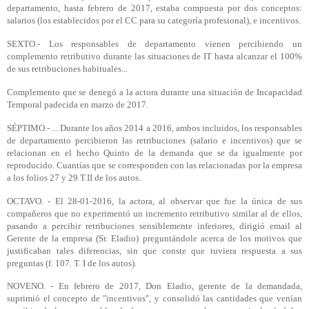
departamento, hasta febrero de 2017, estaba compuesta por dos conceptos:
salarios (los establecidos por el CC para su categoría profesional), e incentivos.
SEXTO.- Los responsables de departamento vienen percibiendo un
complemento retributivo durante las situaciones de IT hasta alcanzar el 100%
de sus retribuciones habituales...
Complemento que se denegó a la actora durante una situación de Incapacidad
Temporal padecida en marzo de 2017.
SÉPTIMO.- ... Durante los años 2014 a 2016, ambos incluidos, los responsables
de departamento percibieron las retribuciones (salario e incentivos) que se
relacionan en el hecho Quinto de la demanda que se da igualmente por
reproducido. Cuantías que se corresponden con las relacionadas por la empresa
a los folios 27 y 29 T.II de los autos.
OCTAVO. - El 28-01-2016, la actora, al observar que fue la única de sus
compañeros que no experimentó un incremento retributivo similar al de ellos,
pasando a percibir retribuciones sensiblemente inferiores, dirigió email al
Gerente de la empresa (Sr. Eladio) preguntándole acerca de los motivos que
justificaban tales diferencias, sin que conste que tuviera respuesta a sus
preguntas (f. 107. T. I de los autos).
NOVENO. - En febrero de 2017, Don Eladio, gerente de la demandada,
suprimió el concepto de "incentivos", y consolidó las cantidades que venían