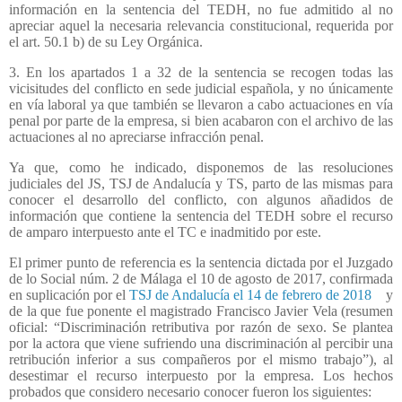
información en la sentencia del TEDH, no fue admitido al no
apreciar aquel la necesaria relevancia constitucional, requerida por
el art. 50.1 b) de su Ley Orgánica.
3. En los apartados 1 a 32 de la sentencia se recogen todas las
vicisitudes del conflicto en sede judicial española, y no únicamente
en vía laboral ya que también se llevaron a cabo actuaciones en vía
penal por parte de la empresa, si bien acabaron con el archivo de las
actuaciones al no apreciarse infracción penal.
Ya que, como he indicado, disponemos de las resoluciones
judiciales del JS, TSJ de Andalucía y TS, parto de las mismas para
conocer el desarrollo del conflicto, con algunos añadidos de
información que contiene la sentencia del TEDH sobre el recurso
de amparo interpuesto ante el TC e inadmitido por este.
El primer punto de referencia es la sentencia dictada por el Juzgado
de lo Social núm. 2 de Málaga el 10 de agosto de 2017, confirmada
en suplicación por el
TSJ de Andalucía el 14 de febrero de 2018
y
de la que fue ponente el magistrado Francisco Javier Vela (resumen
oficial: “Discriminación retributiva por razón de sexo. Se plantea
por la actora que viene sufriendo una discriminación al percibir una
retribución inferior a sus compañeros por el mismo trabajo”), al
desestimar el recurso interpuesto por la empresa. Los hechos
probados que considero necesario conocer fueron los siguientes: