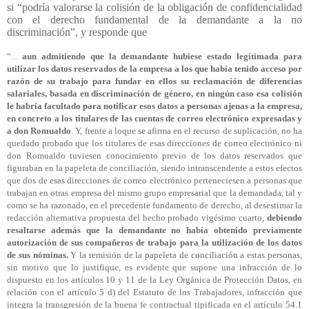
si “podría valorarse la colisión de la obligación de confidencialidad
con el derecho fundamental de la demandante a la no
discriminación”, y responde que
“...
aun admitiendo que la demandante hubiese estado legitimada para
utilizar los datos reservados de la empresa a los que había tenido acceso por
razón de su trabajo para fundar en ellos su reclamación de diferencias
salariales, basada en discriminación de género, en ningún caso esa colisión
le habría facultado para notificar esos datos a personas ajenas a la empresa,
en concreto a los titulares de las cuentas de correo electrónico expresadas y
a don Romualdo
. Y, frente a loque se afirma en el recurso de suplicación, no ha
quedado probado que los titulares de esas direcciones de correo electrónico ni
don Romualdo tuviesen conocimiento previo de los datos reservados que
figuraban en la papeleta de conciliación, siendo intranscendente a estos efectos
que dos de esas direcciones de correo electrónico perteneciesen a personas que
trabajan en otras empresa del mismo grupo empresarial que la demandada, tal y
como se ha razonado, en el precedente fundamento de derecho, al desestimar la
redacción alternativa propuesta del hecho probado vigésimo cuarto,
debiendo
resaltarse además que la demandante no había obtenido previamente
autorización de sus compañeros de trabajo para la utilización de los datos
de sus nóminas.
Y la remisión de la papeleta de conciliación a estas personas,
sin motivo que lo justifique, es evidente que supone una infracción de lo
dispuesto en los artículos 10 y 11 de la Ley Orgánica de Protección Datos, en
relación con el artículo 5 d) del Estatuto de los Trabajadores, infracción que
integra la transgresión de la buena fe contractual tipificada en el artículo 54.1