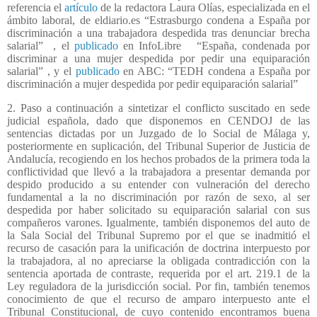
referencia el
artículo
de la redactora Laura Olías, especializada en el
ámbito laboral, de eldiario.es “Estrasburgo condena a España por
discriminación a una trabajadora despedida tras denunciar brecha
salarial”
, el
publicado
en InfoLibre
“España, condenada por
discriminar a una mujer despedida por pedir una equiparación
salarial”
, y el
publicado
en ABC: “TEDH condena a España por
discriminación a mujer despedida por pedir equiparación salarial”
2. Paso a continuación a sintetizar el conflicto suscitado en sede
judicial española, dado que disponemos en CENDOJ de las
sentencias dictadas por un Juzgado de lo Social de Málaga y,
posteriormente en suplicación, del Tribunal Superior de Justicia de
Andalucía, recogiendo en los hechos probados de la primera toda la
conflictividad que llevó a la trabajadora a presentar demanda por
despido producido a su entender con vulneración del derecho
fundamental a la no discriminación por razón de sexo, al ser
despedida por haber solicitado su equiparación salarial con sus
compañeros varones. Igualmente, también disponemos del auto de
la Sala Social del Tribunal Supremo por el que se inadmitió el
recurso de casación para la unificación de doctrina interpuesto por
la trabajadora, al no apreciarse la obligada contradicción con la
sentencia aportada de contraste, requerida por el art. 219.1 de la
Ley reguladora de la jurisdicción social. Por fin, también tenemos
conocimiento de que el recurso de amparo interpuesto ante el
Tribunal Constitucional, de cuyo contenido encontramos buena