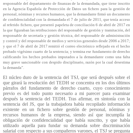
responsable del departamento de finanzas de la demandada, que tiene inscrito
en la Agencia Española de Protección de Datos un fichero para la gestión de
personal, nóminas y recursos humanos, que la demandante firmó un documento
de confidencialidad con la demandada el 7 de julio de 2011, que tenía acceso
al referido fichero, que presentó papeleta de conciliación 6 de abril de 2017 en
la que figuraban las retribuciones del responsable de gestión y tramitación, del
responsable de secretaría y gestión técnica, del responsable de administración
y control y del responsable de medios y servicios generales desde 2006 a 2017;
y que el 7 de abril de 2017 remitió el correo electrónico reflejado en el hecho
probado vigésimo cuarto de la sentencia; y termina ese fundamento de derecho
calificando los hechos probados imputados a la demandante como una falta
muy grave sancionable con despido disciplinario, razón por la cual desestima
la demanda”.
El núcleo duro de la sentencia del TSJ, que será después sobre el
que girará la resolución del TEDH se concentra en los dos últimos
párrafos del fundamento de derecho cuarto, cuyo conocimiento
previo es del todo punto necesario a mi parecer para examinar
después la sentencia del TEDH. Tras afirmar, en sintonía con la
sentencia del JS, que la trabajadora había recopilado información
existente en un fichero sobre gestión de personal, nóminas y
recursos humanos de la empresa, siendo así que incumplía la
obligación de confidencialidad que había suscrito, y que había
utilizado aquella para fundar su demanda sobre discriminación
salarial con respecto a sus compañeros varones, el TSJ se pregunta