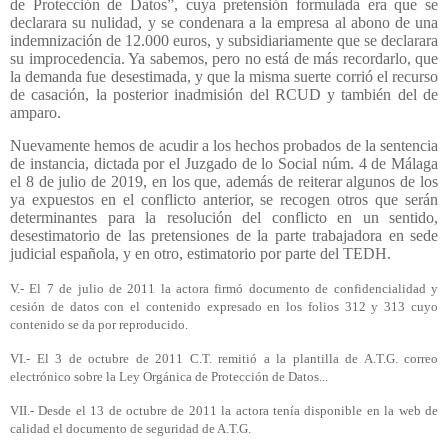
de Protección de Datos”, cuya pretensión formulada era que se
declarara su nulidad, y se condenara a la empresa al abono de una
indemnización de 12.000 euros, y subsidiariamente que se declarara
su improcedencia. Ya sabemos, pero no está de más recordarlo, que
la demanda fue desestimada, y que la misma suerte corrió el recurso
de casación, la posterior inadmisión del RCUD y también del de
amparo.
Nuevamente hemos de acudir a los hechos probados de la sentencia
de instancia, dictada por el Juzgado de lo Social núm. 4 de Málaga
el 8 de julio de 2019, en los que, además de reiterar algunos de los
ya expuestos en el conflicto anterior, se recogen otros que serán
determinantes para la resolución del conflicto en un sentido,
desestimatorio de las pretensiones de la parte trabajadora en sede
judicial española, y en otro, estimatorio por parte del TEDH.
V.- El 7 de julio de 2011 la actora firmó documento de confidencialidad y
cesión de datos con el contenido expresado en los folios 312 y 313 cuyo
contenido se da por reproducido.
VI.- El 3 de octubre de 2011 C.T. remitió a la plantilla de A.T.G. correo
electrónico sobre la Ley Orgánica de Protección de Datos...
VII.- Desde el 13 de octubre de 2011 la actora tenía disponible en la web de
calidad el documento de seguridad de A.T.G.