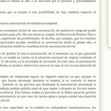
paña es menor al año y se renovará por el periodo y procedimiento
jeros que se acojan a esta posibilidad, no hay cambios respecto al
a nueva autorización de residencia temporal.
na extranjera titular de una autorización de residencia temporal podrá
quisitos para ello. De esta forma se cumple la Directiva de Permiso Único
 ampliando las posibilidades. Se facilita, por ejemplo, que los titulares
cepcionales puedan modificar su autorización desde el primer año, si
orización tendrá la consideración de autorización inicial.
o de pedirse la nueva autorización en el momento en el que procedía
no se tendrá en cuenta ni la situación nacional de empleo conforme al
11 de enero, ni la necesidad de inversión. En este caso, la autorización
forma, se ayuda a reducir los casos en los que se cae en una situación de
ividades de temporada siguen un régimen especial ya que, aunque se
e que hayan retornado mientras se tramita, si se concede la nueva
. También se ha previsto que finalizada la autorización plurianual si
trabajo podrán pedirla antes de que expire o después en los seis meses
rocedencia. Esto último estaba ya previsto en la Orden anual de gestión
autorización en este caso de cuenta ajena o propia tendrá una duración
inicial.
 esta capacidad, no la tendrán los trabajadores transfronterizos, los