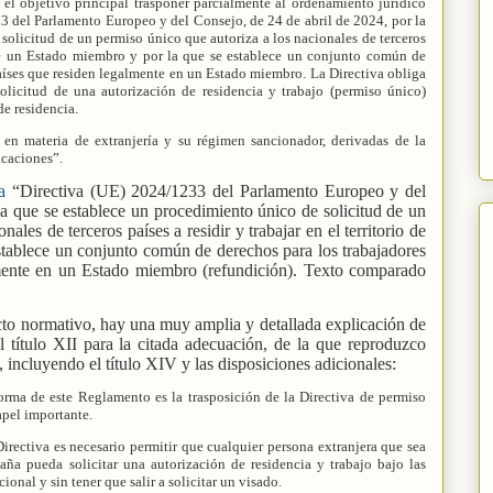
 el objetivo principal trasponer parcialmente al ordenamiento jurídico
3 del Parlamento Europeo y del Consejo, de 24 de abril de 2024, por la
solicitud de un permiso único que autoriza a los nacionales de terceros
io de un Estado miembro y por la que se establece un conjunto común de
países que residen legalmente en un Estado miembro. La Directiva obliga
licitud de una autorización de residencia y trabajo (permiso único)
de residencia.
s en materia de extranjería y su régimen sancionador, derivadas de la
icaciones”.
a
“Directiva (UE) 2024/1233 del Parlamento Europeo y del
a que se establece un procedimiento único de solicitud de un
ales de terceros países a residir y trabajar en el territorio de
tablece un conjunto común de derechos para los trabajadores
lmente en un Estado miembro (refundición). Texto comparado
cto normativo, hay una muy amplia y detallada explicación de
l título XII para la citada adecuación, de la que reproduzco
 incluyendo el título XIV y las disposiciones adicionales:
forma de este Reglamento es la trasposición de la Directiva de permiso
apel importante.
 Directiva es necesario permitir que cualquier persona extranjera que sea
aña pueda solicitar una autorización de residencia y trabajo bajo las
onal y sin tener que salir a solicitar un visado.