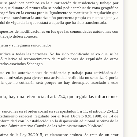
que se producen cambios en la autorización de residencia y trabajo por
ne que durante el primer año se podrá pedir cambiar de zona geográfica
geográfico en la cuenta propia. Igualmente se mantiene la regulación que
s esta transformar la autorización por cuenta propia en cuenta ajena y a
ndrá de vigencia la que restará a aquella que ha sido transformada.
 supuestos de modificaciones en los que las comunidades autónomas con
 trabajo deben conocer.
njería y su régimen sancionador
jurídica a todas las personas. No ha sido modificado salvo que se ha
45 relativo al reconocimiento de resoluciones de expulsión de otros
stados asociados Schengen
que en las autorizaciones de residencia y trabajo para actividades de
s autorizadas para ejercer una actividad retribuida no se cotizará por la
 la que no cotizarán será porque no hay desempleo asociado a esos
o, hay una referencia al art. 254, que regula las infracciones
 sanciones en el orden social en sus apartados 1 a 11, el artículo 254.12
ocedimiento especial, regulado por el Real Decreto 928/1998, de 14 de
formidad con lo establecido en la disposición adicional séptima de la
iento Administrativo Común de las Administraciones Públicas”.
ptima de la Ley 39/2015, es claramente errónea. Se trata de un error