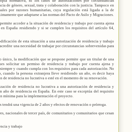
opia normativa, ni los casos de autorizaciones por circunstancias
ncia de género, sexual, trata y colaboración con la justicia. Tampoco en
nales por razones humanitarias, cuya regulación está ligada a la de
óximamente que adaptarse a las normas del Pacto de Asilo y Migraciones.
ermite acceder a la situación de residencia y trabajo por cuenta ajena
 en España residiendo y si se cumplen los requisitos del artículo 64,
ificación de esta situación a una autorización de residencia y trabajo
 acredite una necesidad de trabajar por circunstancias sobrevenidas para
so único, la modificación que se propone permite que un titular de una
ues solicitar un permiso de residencia y trabajo por cuenta ajena y
 siempre y cuando cumpla con los requisitos para cada autorización. No
o, cuando la persona extranjera lleve residiendo un año, es decir haya
ón de residencia no lucrativa o esté en el momento de su renovación.
zación de residencia no lucrativa a una autorización de residencia y
un año de residencia en España. En este caso se exceptúa del requisito
sión mínima para la implementación el proyecto.
s tendrá una vigencia de 2 años y efectos de renovación o prórroga.
res, nacionales de tercer país, de comunitarios y comunitarios que cesan
ncia y trabajo