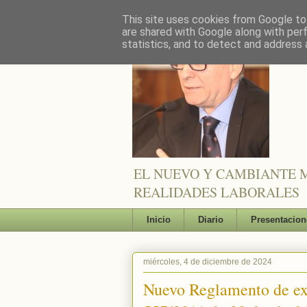
This site uses cookies from Google to 
are shared with Google along with per
statistics, and to detect and address 
EL NUEVO Y CAMBIANTE M
REALIDADES LABORALES
Inicio
Diario
Presentacion
miércoles, 4 de diciembre de 2024
Nuevo Reglamento de ex