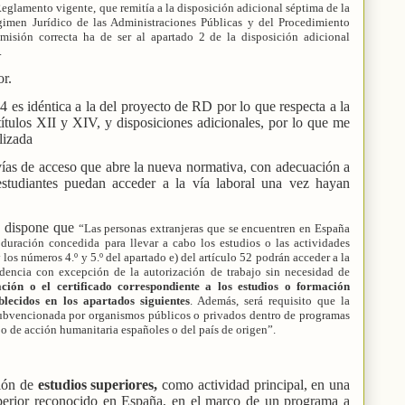
Reglamento vigente, que remitía a la disposición adicional séptima de la
men Jurídico de las Administraciones Públicas y del Procedimiento
misión correcta ha de ser al apartado 2 de la disposición adicional
.
or.
es idéntica a la del proyecto de RD por lo que respecta a la
títulos XII y XIV, y disposiciones adicionales, por lo que me
lizada
vías de acceso que abre la nueva normativa, con adecuación a
estudiantes puedan acceder a la vía laboral una vez hayan
.1 dispone que
“Las personas extranjeras que se encuentren en España
 duración concedida para llevar a cabo los estudios o las actividades
y los números 4.º y 5.º del apartado e) del artículo 52 podrán acceder a la
sidencia con excepción de la autorización de trabajo sin necesidad de
ación o el certificado correspondiente a los estudios o formación
blecidos en los apartados siguientes
. Además, será requisito que la
subvencionada por organismos públicos o privados dentro de programas
 o de acción humanitaria españoles o del país de origen”.
ción de
estudios superiores,
como actividad principal, en una
uperior reconocido en España, en el marco de un programa a