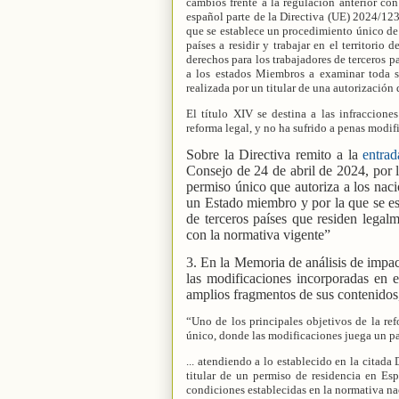
cambios frente a la regulación anterior con
español parte de la Directiva (UE) 2024/123
que se establece un procedimiento único de 
países a residir y trabajar en el territor
derechos para los trabajadores de terceros 
a los estados Miembros a examinar toda so
realizada por un titular de una autorización 
El título XIV se destina a las infraccione
reforma legal, y no ha sufrido a penas modif
Sobre la Directiva remito a la
entrad
Consejo de 24 de abril de 2024, por l
permiso único que autoriza a los nacion
un Estado miembro y por la que se es
de terceros países que residen lega
con la normativa vigente”
3. En la Memoria de análisis de impa
las modificaciones incorporadas en e
amplios fragmentos de sus contenidos,
“Uno de los principales objetivos de la re
único, donde las modificaciones juega un p
... atendiendo a lo establecido en la citada
titular de un permiso de residencia en Esp
condiciones establecidas en la normativa naci