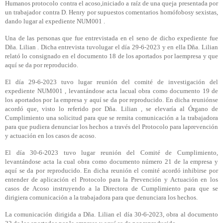
Humanos protocolo contra el acoso,iniciado a raíz de una queja presentada por
un trabajador contra D. Henry por supuestos comentarios homófobosy sexistas,
dando lugar al expediente NUM001 .
Una de las personas que fue entrevistada en el seno de dicho expediente fue
Dña. Lilian . Dicha entrevista tuvolugar el día 29-6-2023 y en ella Dña. Lilian
relató lo consignado en el documento 18 de los aportados por laempresa y que
aquí se da por reproducido.
El día 29-6-2023 tuvo lugar reunión del comité de investigación del
expediente NUM001 , levantándose acta lacual obra como documento 19 de
los aportados por la empresa y aquí se da por reproducido. En dicha reuniónse
acordó que, visto lo referido por Dña. Lilian , se elevaría al Órgano de
Cumplimiento una solicitud para que se remita comunicación a la trabajadora
para que pudiera denunciar los hechos a través del Protocolo para laprevención
y actuación en los casos de acoso.
El día 30-6-2023 tuvo lugar reunión del Comité de Cumplimiento,
levantándose acta la cual obra como documento número 21 de la empresa y
aquí se da por reproducido. En dicha reunión el comité acordó inhibirse por
entender de aplicación el Protocolo para la Prevención y Actuación en los
casos de Acoso instruyendo a la Directora de Cumplimiento para que se
dirigiera comunicación a la trabajadora para que denunciara los hechos.
La comunicación dirigida a Dña. Lilian el día 30-6-2023, obra al documento