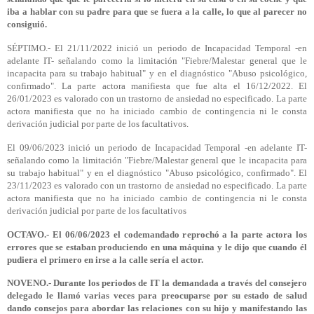
iba a hablar con su padre para que se fuera a la calle, lo que al parecer no
consiguió.
SÉPTIMO.- El 21/11/2022 inició un periodo de Incapacidad Temporal -en
adelante IT- señalando como la limitación "Fiebre/Malestar general que le
incapacita para su trabajo habitual" y en el diagnóstico "Abuso psicológico,
confirmado". La parte actora manifiesta que fue alta el 16/12/2022. El
26/01/2023 es valorado con un trastorno de ansiedad no especificado. La parte
actora manifiesta que no ha iniciado cambio de contingencia ni le consta
derivación judicial por parte de los facultativos.
El 09/06/2023 inició un periodo de Incapacidad Temporal -en adelante IT-
señalando como la limitación "Fiebre/Malestar general que le incapacita para
su trabajo habitual" y en el diagnóstico "Abuso psicológico, confirmado". El
23/11/2023 es valorado con un trastorno de ansiedad no especificado. La parte
actora manifiesta que no ha iniciado cambio de contingencia ni le consta
derivación judicial por parte de los facultativos
OCTAVO.- El 06/06/2023 el codemandado reprochó a la parte actora los
errores que se estaban produciendo en una máquina y le dijo que cuando él
pudiera el primero en irse a la calle sería el actor.
NOVENO.- Durante los periodos de IT la demandada a través del consejero
delegado le llamó varias veces para preocuparse por su estado de salud
dando consejos para abordar las relaciones con su hijo y manifestando las