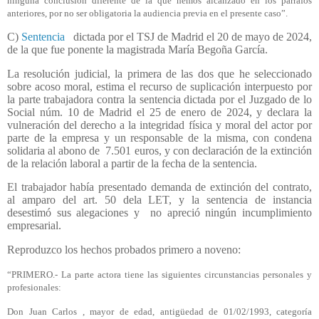
ninguna conclusión diferente de la que hemos alcanzado en los párrafos
anteriores, por no ser obligatoria la audiencia previa en el presente caso”.
C)
Sentencia
dictada por el TSJ de Madrid el 20 de mayo de 2024,
de la que fue ponente la magistrada María Begoña García.
La resolución judicial, la primera de las dos que he seleccionado
sobre acoso moral, estima el recurso de suplicación interpuesto por
la parte trabajadora contra la sentencia dictada por el Juzgado de lo
Social núm. 10 de Madrid el 25 de enero de 2024, y declara la
vulneración del derecho a la integridad física y moral del actor por
parte de la empresa y un responsable de la misma, con condena
solidaria al abono de
7.501 euros, y con declaración de la extinción
de la relación laboral a partir de la fecha de la sentencia.
El trabajador había presentado demanda de extinción del contrato,
al amparo del art. 50 dela LET, y la sentencia de instancia
desestimó sus alegaciones y
no apreció ningún incumplimiento
empresarial.
Reproduzco los hechos probados primero a noveno:
“PRIMERO.- La parte actora tiene las siguientes circunstancias personales y
profesionales:
Don Juan Carlos , mayor de edad, antigüedad de 01/02/1993, categoría