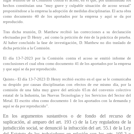
lugar reunión de la Comisión contra el acoso, en el que, por unanimidad los
hechos constituían una "muy grave y culpable situación de acoso sexual"
proponiéndose a la empresa la adopción de medidas disciplinarias. El acta obra
como documento 40 de los aportados por la empresa y aquí se da por
reproducido.
Tras dicha reunión, D. Matthew recibió las correcciones a su declaración
efectuadas por D. Henry , así como la petición de éste de la práctica de prueba.
Al haber concluido la fase de investigación, D. Matthew no dio traslado de
dicha petición a la Comisión.
El día 13-7-2023 por la Comisión contra el acoso se emitió informe de
conclusiones el cual obra como documento 41 de los aportados por la empresa
y que aquí se da por reproducido.
Quinto.- El día 13-7-2023 D. Henry recibió escrito en el que se le comunicaba
su despido por causas disciplinarias con efectos de ese mismo día, por la
comisión de una falta muy grave del artículo 65.m del convenio colectivo
estatal de la Industria, las Nuevas Tecnologías y los Servicios del Sector del
Metal. El escrito obra como documento 1 de los aportados con la demanda y
aquí se da por reproducido”.
En los argumentos sustantivos o de fondo del recurso de
suplicación, al amparo del art. 193 c) de la Ley reguladora de la
jurisdicción social, se denunció la infracción del art. 55.1 de la Ley
del Estatuto de los trabajadores en relación con los arts. 105.2 y