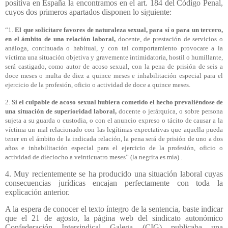
positiva en España la encontramos en el art. 184 del Código Penal
,
cuyos dos primeros apartados disponen lo siguiente:
“1.
El que solicitare favores de naturaleza sexual, para sí o para un tercero,
en el ámbito de una relación laboral,
docente, de prestación de servicios o
análoga, continuada o habitual, y con tal comportamiento provocare a la
víctima una situación objetiva y gravemente intimidatoria, hostil o humillante,
será castigado, como autor de acoso sexual, con la pena de prisión de seis a
doce meses o multa de diez a quince meses e inhabilitación especial para el
ejercicio de la profesión, oficio o actividad de doce a quince meses.
2.
Si el culpable de acoso sexual hubiera cometido el hecho prevaliéndose de
una situación de superioridad laboral,
docente o jerárquica, o sobre persona
sujeta a su guarda o custodia, o con el anuncio expreso o tácito de causar a la
víctima un mal relacionado con las legítimas expectativas que aquella pueda
tener en el ámbito de la indicada relación, la pena será de prisión de uno a dos
años e inhabilitación especial para el ejercicio de la profesión, oficio o
actividad de dieciocho a veinticuatro meses” (la negrita es mía) .
4. Muy recientemente se ha producido una situación laboral cuyas
consecuencias jurídicas encajan perfectamente con toda la
explicación anterior.
A la espera de conocer el texto íntegro de la sentencia, baste indicar
que el 21 de agosto, la página web del sindicato autonómico
Confederación Intersindical Galega (CIG) publicaba una