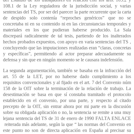
108.1 de la Ley reguladora de la jurisdicción social, y varias
sentencias del TS, por ser del parecer la parte recurrente que la carta
de despido solo contenía “reproches genéricos” que no se
concretaba ni en su contenido ni en las circunstancias temporales y
materiales en los que pudieran haberse producido. La Sala
discrepará radicalmente de tal tesis, partiendo de los inalterados
hechos probados expuestos, con apoyo en varia sentencias del TS ,
concluyendo que las imputaciones realizadas eran “claras, concretas
y específicas”, permitiendo al actor preparar adecuadamente su
defensa y sin que en ningún momento se le causara indefensión.
La segunda argumentación, también se basaba en la infracción del
art. 55 de la LET, por no haberse dado cumplimiento a los
requisitos convencionales y al fijado en el art. 7 del Convenio núm
158 de la OIT sobre la terminación de la relación de trabajo. La
desestimación se basa en que sí constaba tramitado el protocolo
establecido en el convenio, por una parte, y respecto al citado
precepto de la OIT, sin entrar ahora por mi parte en la discusión
sobre su obligada aplicación o no, la sentencia se remite a una muy
lejana sentencia del TS de 31 de enero de 1990 FALTA ENLACE
reiterada más adelante, según la que “ las normas del Convenio en
este punto no son de directa aplicación en España al precisar su