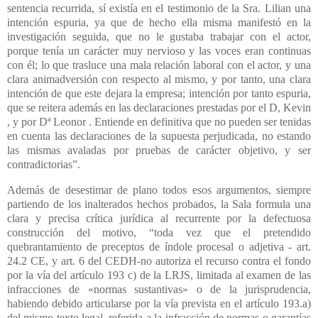
sentencia recurrida, sí existía en el testimonio de la Sra. Lilian una
intención espuria, ya que de hecho ella misma manifestó en la
investigación seguida, que no le gustaba trabajar con el actor,
porque tenía un carácter muy nervioso y las voces eran continuas
con él; lo que trasluce una mala relación laboral con el actor, y una
clara animadversión con respecto al mismo, y por tanto, una clara
intención de que este dejara la empresa; intención por tanto espuria,
que se reitera además en las declaraciones prestadas por el D, Kevin
, y por Dª Leonor . Entiende en definitiva que no pueden ser tenidas
en cuenta las declaraciones de la supuesta perjudicada, no estando
las mismas avaladas por pruebas de carácter objetivo, y ser
contradictorias”.
Además de desestimar de plano todos esos argumentos, siempre
partiendo de los inalterados hechos probados, la Sala formula una
clara y precisa crítica jurídica al recurrente por la defectuosa
construcción del motivo, “toda vez que el pretendido
quebrantamiento de preceptos de índole procesal o adjetiva - art.
24.2 CE, y art. 6 del CEDH-no autoriza el recurso contra el fondo
por la vía del artículo 193 c) de la LRJS, limitada al examen de las
infracciones de «normas sustantivas» o de la jurisprudencia,
habiendo debido articularse por la vía prevista en el artículo 193.a)
del mismo texto legal, referida a la infracción de normas o garantías