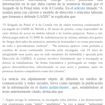
información en la que daba cuenta de la sentencia dictada por el
Juzgado de lo Penal núm. 4 de A Coruña. En el
artículo
titulado “A
xustiza pena con cárcere o modelo de dirección e relacións laborais
que fomenta e defende GADIS”
se explicaba que
“O Xulgado do Penal nº 4 da Coruña vén de emitir sentenza condenando á
encargada do GADIS de Melide a 20 meses de prisión, como responsábel de
catro delitos de acoso no ámbito laboral e de lesións psíquicas. Xunto a isto
deberá pagar máis de 51.000€ de indemnización ás vítimas, ademais dos gastos
do Sergas derivados da asistencia sanitaria ás lesionadas e as costas procesuais
de todo o procedemento xudicial”... “Na sentenza aparece como probada a
conduta de acoso continuado exercida pola encargada, con 19 anos de
antigüidade nese posto, que en todo momento foi defendida e apoiada pola
Dirección de GADISA. A xustiza recoñece literalmente que a encargada se
dirixía ás traballadoras “de forma sistemática e prolongada no tempo con
graves descualificacións, ridiculizando os seus actos e palabras, tanto en
presenza doutros compañeiros como dos clientes”.
La noticia era rápidamente objeto de difusión en medios de
comunicación y redes sociales. Sirva como ejemplo la publicación
de la información en el
diario jurídicoIustel
, que, remitiéndose al
texto anteriormente citado, destacaba que
“...Según recoge la sentencia, la encargada solía referirse a las denunciantes
con expresiones como "inútil", "analfabeta", "te voy a matar", "subnormal