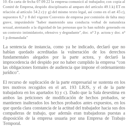
10.-En carta de fecha 07.09.22 la empresa comunicó al trabajador, con copia al
Comité de Empresa, despido disciplinario al amparo del artículo 49.1.k) ET en
relación al artículo 54.2.c) y g) del mismo texto legal, así como en el art 45.c),
supuestos 6,7 y 8 del vigente Convenio de empresa por comisión de falta muy
grave, imputándole "haber mantenido una conducta verbal de naturaleza
sexual, atentando a la dignidad de las personas que lo han sufrido generado en
un contexto intimidatorio, ofensivo y degradante", doc. nº 3 p. actora y doc. nº
1 p.demandada”
La sentencia de instancia, como ya he indicado, declaró que no
habían quedado acreditadas la vulneración de los derechos
fundamentales alegados por la parte actora, y declaró la
improcedencia del despido por no haber cumplido la empresa “con
las obligaciones formales de audiencia que impone el ordenamiento
jurídico”.
El recurso de suplicación de la parte empresarial se sustenta en los
tres motivos recogidos en el art. 193 LRJS, y el de la parte
trabajadora en los apartados b) y c). Dado que la Sala desestima en
ambos las peticiones de modificación de hechos probados, se
mantienen inalterados los hechos probados antes expuestos, en los
que queda clara constancia de la actitud del trabajador hacia sus dos
compañeras de trabajo, que además eran trabajadoras puestas a
disposición de la empresa usuaria por una Empresa de Trabajo
Temporal.