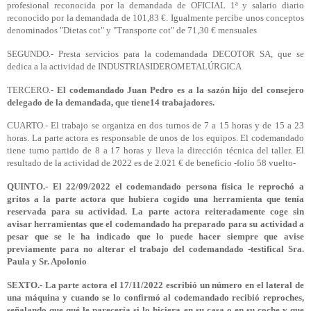
profesional reconocida por la demandada de OFICIAL 1ª y salario diario
reconocido por la demandada de 101,83 €. Igualmente percibe unos conceptos
denominados "Dietas cot" y "Transporte cot" de 71,30 € mensuales
SEGUNDO.- Presta servicios para la codemandada DECOTOR SA, que se
dedica a la actividad de INDUSTRIASIDEROMETALÚRGICA
TERCERO.-
El codemandado Juan Pedro es a la sazón hijo del consejero
delegado de la demandada, que tiene14 trabajadores.
CUARTO.- El trabajo se organiza en dos turnos de 7 a 15 horas y de 15 a 23
horas. La parte actora es responsable de unos de los equipos. El codemandado
tiene turno partido de 8 a 17 horas y lleva la dirección técnica del taller. El
resultado de la actividad de 2022 es de 2.021 € de beneficio -folio 58 vuelto-
QUINTO.- El 22/09/2022 el codemandado persona física le reprochó a
gritos a la parte actora que hubiera cogido una herramienta que tenía
reservada para su actividad. La parte actora reiteradamente coge sin
avisar herramientas que el codemandado ha preparado para su actividad a
pesar que se le ha indicado que lo puede hacer siempre que avise
previamente para no alterar el trabajo del codemandado -testifical Sra.
Paula y Sr. Apolonio
SEXTO.- La parte actora el 17/11/2022 escribió un número en el lateral de
una máquina y cuando se lo confirmó al codemandado recibió reproches,
señalando que qué le parecería si lo hiciera en su casa o en su coche y que