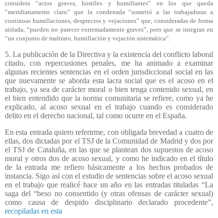
considera “actos graves, hostiles y humillantes” en los que queda
“meridianamente claro” que la condenada “sometió a las trabajadoras a
continuas humillaciones, desprecios y vejaciones” que, consideradas de forma
aislada, “pueden no parecer extremadamente graves”, pero que se integran en
“un conjunto de maltrato, humillación y vejación sistemática”.
5. La publicación de la Directiva y la existencia del conflicto laboral
citado, con repercusiones penales, me ha animado a examinar
algunas recientes sentencias en el orden jurisdiccional social en las
que nuevamente se aborda esta lacra social que es el acoso en el
trabajo, ya sea de carácter moral o bien tenga contenido sexual, en
el bien entendido que la norma comunitaria se refiere, como ya he
explicado, al acoso sexual en el trabajo cuando es considerado
delito en el derecho nacional, tal como ocurre en el España.
En esta entrada quiero referirme, con obligada brevedad a cuatro de
ellas, dos dictadas por el TSJ de la Comunidad de Madrid y dos por
el TSJ de Cataluña, en las que se plantean dos supuestos de acoso
moral y otros dos de acoso sexual, y como he indicado en el título
de la entrada me refiero básicamente a los hechos probados de
instancia. Sigo así con el estudio de sentencias sobre el acoso sexual
en el trabajo que realicé hace un año en las entradas tituladas “La
saga del “beso no consentido (y otras ofensas de carácter sexual)
como causa de despido disciplinario declarado procedente”,
recopiladas en esta