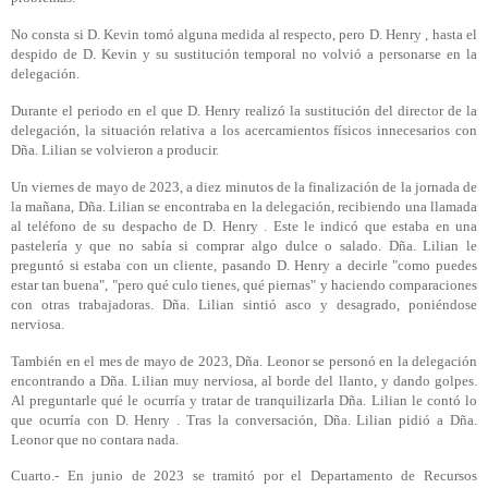
No consta si D. Kevin tomó alguna medida al respecto, pero D. Henry , hasta el
despido de D. Kevin y su sustitución temporal no volvió a personarse en la
delegación.
Durante el periodo en el que D. Henry realizó la sustitución del director de la
delegación, la situación relativa a los acercamientos físicos innecesarios con
Dña. Lilian se volvieron a producir.
Un viernes de mayo de 2023, a diez minutos de la finalización de la jornada de
la mañana, Dña. Lilian se encontraba en la delegación, recibiendo una llamada
al teléfono de su despacho de D. Henry . Este le indicó que estaba en una
pastelería y que no sabía si comprar algo dulce o salado. Dña. Lilian le
preguntó si estaba con un cliente, pasando D. Henry a decirle "como puedes
estar tan buena", "pero qué culo tienes, qué piernas" y haciendo comparaciones
con otras trabajadoras. Dña. Lilian sintió asco y desagrado, poniéndose
nerviosa.
También en el mes de mayo de 2023, Dña. Leonor se personó en la delegación
encontrando a Dña. Lilian muy nerviosa, al borde del llanto, y dando golpes.
Al preguntarle qué le ocurría y tratar de tranquilizarla Dña. Lilian le contó lo
que ocurría con D. Henry . Tras la conversación, Dña. Lilian pidió a Dña.
Leonor que no contara nada.
Cuarto.- En junio de 2023 se tramitó por el Departamento de Recursos