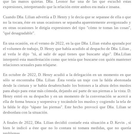
que las manos quietas. Dña. Leonor fue una de las que escuchó estas
expresiones, interpretando que la relación entre ambos era mala e insana.
Cuando Dña. Lilian advertía a D. Henry y le decía que se separase de ella o que
no la tocara, éste en unas ocasiones se separaba aparentemente avergonzado y
en otras ocasiones le dirigía expresiones del tipo "cómo te tomas las cosas",
"qué desagradable".
En una ocasión, en el verano de 2022, en la que Dña. Lilian estaba apurada por
el volumen de trabajo, D. Henry que había acudido al despacho de Dña. Lilian ,
al verla le dijo "tú, al salir de aquí tienes que buscarte algo". Dña.Lilian
interpretó esta manifestación como que tenía que buscarse con quién mantener
relaciones sexuales para relajarse.
En octubre de 2022, D. Henry acudió a la delegación en un momento en que
sólo se encontraba Dña. Lilian .Ésta vestía un traje con la falda abotonada
desde la cintura y se había desabrochado los botones a la altura delos muslos
para abajo para estar más cómoda, dejando así parte de sus piernas a la vista. D.
Henry entró en su despacho y en un momento de la conversación se acercó a
ella de forma brusca y sorpresiva y tocándole los muslos y cogiendo la tela de
la falda le dijo "tápate las piernas". Este hecho provocó que Dña. Lilian se
desbordara con la situación.
A finales de 2022, Dña. Lilian decidió contarle esta situación a D. Kevin , si
bien le indicó a éste que no lo contara ni tomara medidas, que no quería
problemas.