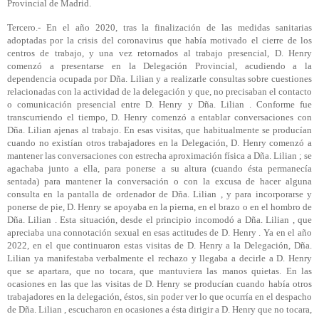
Provincial de Madrid.
Tercero.- En el año 2020, tras la finalización de las medidas sanitarias
adoptadas por la crisis del coronavirus que había motivado el cierre de los
centros de trabajo, y una vez retornados al trabajo presencial, D. Henry
comenzó a presentarse en la Delegación Provincial, acudiendo a la
dependencia ocupada por Dña. Lilian y a realizarle consultas sobre cuestiones
relacionadas con la actividad de la delegación y que, no precisaban el contacto
o comunicación presencial entre D. Henry y Dña. Lilian . Conforme fue
transcurriendo el tiempo, D. Henry comenzó a entablar conversaciones con
Dña. Lilian ajenas al trabajo. En esas visitas, que habitualmente se producían
cuando no existían otros trabajadores en la Delegación, D. Henry comenzó a
mantener las conversaciones con estrecha aproximación física a Dña. Lilian ; se
agachaba junto a ella, para ponerse a su altura (cuando ésta permanecía
sentada) para mantener la conversación o con la excusa de hacer alguna
consulta en la pantalla de ordenador de Dña. Lilian , y para incorporarse y
ponerse de pie, D. Henry se apoyaba en la pierna, en el brazo o en el hombro de
Dña. Lilian . Esta situación, desde el principio incomodó a Dña. Lilian , que
apreciaba una connotación sexual en esas actitudes de D. Henry . Ya en el año
2022, en el que continuaron estas visitas de D. Henry a la Delegación, Dña.
Lilian ya manifestaba verbalmente el rechazo y llegaba a decirle a D. Henry
que se apartara, que no tocara, que mantuviera las manos quietas. En las
ocasiones en las que las visitas de D. Henry se producían cuando había otros
trabajadores en la delegación, éstos, sin poder ver lo que ocurría en el despacho
de Dña. Lilian , escucharon en ocasiones a ésta dirigir a D. Henry que no tocara,