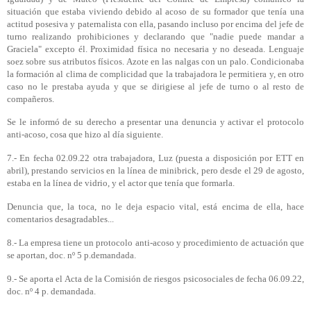
situación que estaba viviendo debido al acoso de su formador que tenía una
actitud posesiva y paternalista con ella, pasando incluso por encima del jefe de
turno realizando prohibiciones y declarando que "nadie puede mandar a
Graciela" excepto él. Proximidad física no necesaria y no deseada. Lenguaje
soez sobre sus atributos físicos. Azote en las nalgas con un palo. Condicionaba
la formación al clima de complicidad que la trabajadora le permitiera y, en otro
caso no le prestaba ayuda y que se dirigiese al jefe de turno o al resto de
compañeros.
Se le informó de su derecho a presentar una denuncia y activar el protocolo
anti-acoso, cosa que hizo al día siguiente.
7.- En fecha 02.09.22 otra trabajadora, Luz (puesta a disposición por ETT en
abril), prestando servicios en la línea de minibrick, pero desde el 29 de agosto,
estaba en la línea de vidrio, y el actor que tenía que formarla.
Denuncia que, la toca, no le deja espacio vital, está encima de ella, hace
comentarios desagradables...
8.- La empresa tiene un protocolo anti-acoso y procedimiento de actuación que
se aportan, doc. nº 5 p.demandada.
9.- Se aporta el Acta de la Comisión de riesgos psicosociales de fecha 06.09.22,
doc. nº 4 p. demandada.