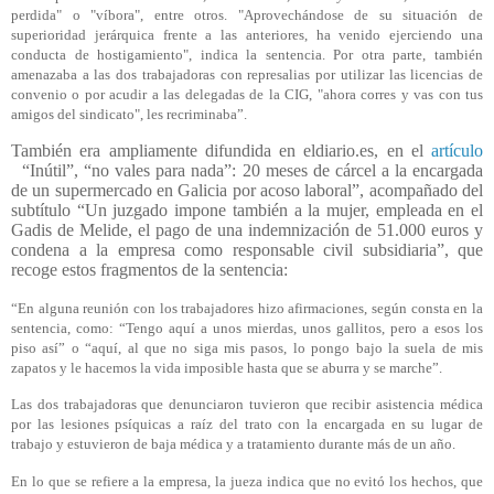
perdida" o "víbora", entre otros. "Aprovechándose de su situación de
superioridad jerárquica frente a las anteriores, ha venido ejerciendo una
conducta de hostigamiento", indica la sentencia. Por otra parte, también
amenazaba a las dos trabajadoras con represalias por utilizar las licencias de
convenio o por acudir a las delegadas de la CIG, "ahora corres y vas con tus
amigos del sindicato", les recriminaba”.
También era ampliamente difundida en eldiario.es, en el
artículo
“Inútil”, “no vales para nada”: 20 meses de cárcel a la encargada
de un supermercado en Galicia por acoso laboral”, acompañado del
subtítulo “Un juzgado impone también a la mujer, empleada en el
Gadis de Melide, el pago de una indemnización de 51.000 euros y
condena a la empresa como responsable civil subsidiaria”, que
recoge estos fragmentos de la sentencia:
“En alguna reunión con los trabajadores hizo afirmaciones, según consta en la
sentencia, como: “Tengo aquí a unos mierdas, unos gallitos, pero a esos los
piso así” o “aquí, al que no siga mis pasos, lo pongo bajo la suela de mis
zapatos y le hacemos la vida imposible hasta que se aburra y se marche”.
Las dos trabajadoras que denunciaron tuvieron que recibir asistencia médica
por las lesiones psíquicas a raíz del trato con la encargada en su lugar de
trabajo y estuvieron de baja médica y a tratamiento durante más de un año.
En lo que se refiere a la empresa, la jueza indica que no evitó los hechos, que