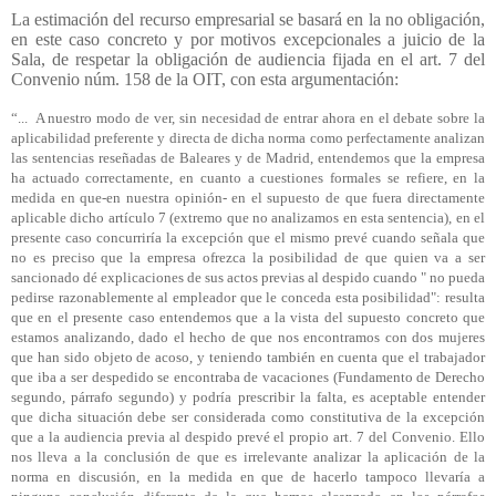
La estimación del recurso empresarial se basará en la no obligación,
en este caso concreto y por motivos excepcionales a juicio de la
Sala, de respetar la obligación de audiencia fijada en el art. 7 del
Convenio núm. 158 de la OIT, con esta argumentación:
“...
A nuestro modo de ver, sin necesidad de entrar ahora en el debate sobre la
aplicabilidad preferente y directa de dicha norma como perfectamente analizan
las sentencias reseñadas de Baleares y de Madrid, entendemos que la empresa
ha actuado correctamente, en cuanto a cuestiones formales se refiere, en la
medida en que-en nuestra opinión- en el supuesto de que fuera directamente
aplicable dicho artículo 7 (extremo que no analizamos en esta sentencia), en el
presente caso concurriría la excepción que el mismo prevé cuando señala que
no es preciso que la empresa ofrezca la posibilidad de que quien va a ser
sancionado dé explicaciones de sus actos previas al despido cuando " no pueda
pedirse razonablemente al empleador que le conceda esta posibilidad": resulta
que en el presente caso entendemos que a la vista del supuesto concreto que
estamos analizando, dado el hecho de que nos encontramos con dos mujeres
que han sido objeto de acoso, y teniendo también en cuenta que el trabajador
que iba a ser despedido se encontraba de vacaciones (Fundamento de Derecho
segundo, párrafo segundo) y podría prescribir la falta, es aceptable entender
que dicha situación debe ser considerada como constitutiva de la excepción
que a la audiencia previa al despido prevé el propio art. 7 del Convenio. Ello
nos lleva a la conclusión de que es irrelevante analizar la aplicación de la
norma en discusión, en la medida en que de hacerlo tampoco llevaría a