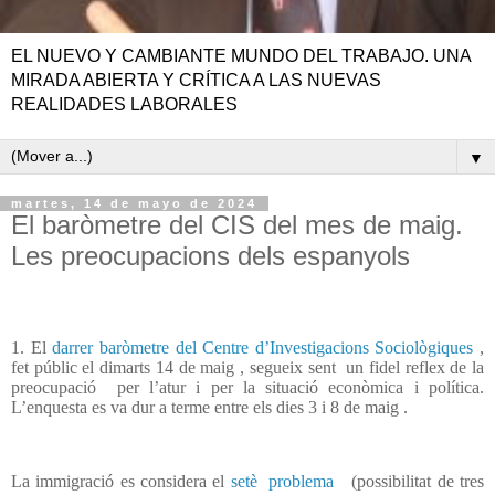
EL NUEVO Y CAMBIANTE MUNDO DEL TRABAJO. UNA
MIRADA ABIERTA Y CRÍTICA A LAS NUEVAS
REALIDADES LABORALES
▼
martes, 14 de mayo de 2024
El baròmetre del CIS del mes de maig.
Les preocupacions dels espanyols
1. El
darrer baròmetre del Centre d’Investigacions Sociològiques
,
fet públic el dimarts 14 de maig , segueix sent
un fidel reflex de la
preocupació
per l’atur i per la situació econòmica i política.
L’enquesta es va dur a terme entre els dies 3 i 8 de maig .
La immigració es considera el
setè
problema
(possibilitat de tres