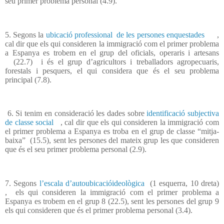
seu primer problema personal (4.9).
5. Segons la
ubicació professional
de les persones enquestades
,
cal dir que els qui consideren la immigració com el primer problema
a Espanya es trobem en el grup del oficials, operaris i artesans
(22.7) i és el grup d’agricultors i treballadors agropecuaris,
forestals i pesquers, el qui considera que és el seu problema
principal (7.8).
6. Si tenim en consideració les dades sobre
identificació subjectiva
de classe social
, cal dir que els qui consideren la immigració com
el primer problema a Espanya es troba en el grup de classe “mitja-
baixa” (15.5), sent les persones del mateix grup les que consideren
que és el seu primer problema personal (2.9).
7. Segons
l’escala d’autoubicacióideològica
(1 esquerra, 10 dreta)
,
els qui consideren la immigració com el primer problema a
Espanya es trobem en el grup 8 (22.5), sent les persones del grup 9
els qui consideren que és el primer problema personal (3.4).