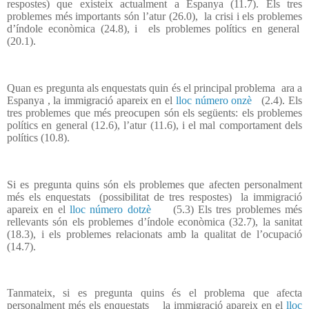
respostes) que existeix actualment a Espanya (11.7). Els tres
problemes més importants són l’atur (26.0), la crisi i els problemes
d’índole econòmica (24.8), i els problemes polítics en general
(20.1).
Quan es pregunta als enquestats quin és el principal problema
ara a
Espanya , la immigració apareix en el
lloc número onzè
(2.4). Els
tres problemes que més preocupen són els següents: els problemes
polítics en general (12.6), l’atur (11.6), i el mal comportament dels
polítics (10.8).
Si es pregunta quins són els problemes que afecten personalment
més els enquestats (possibilitat de tres respostes) la immigració
apareix en el
lloc número dotzè
(5.3) Els tres problemes més
rellevants són els problemes d’índole econòmica (32.7), la sanitat
(18.3), i els problemes relacionats amb la qualitat de l’ocupació
(14.7).
Tanmateix, si es pregunta quins és el problema que afecta
personalment més els enquestats
la immigració apareix en el
lloc