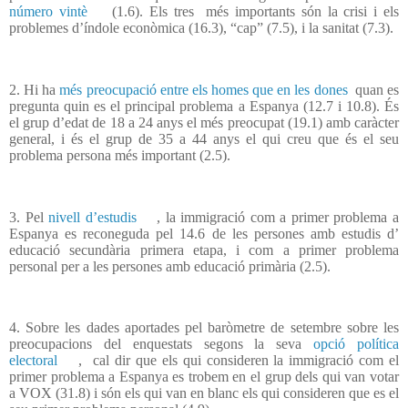
número vintè
(1.6). Els tres
més importants són la crisi i els
problemes d’índole econòmica (16.3), “cap” (7.5), i la sanitat (7.3).
2. Hi ha
més preocupació entre els homes que en les dones
quan es
pregunta quin es el principal problema a Espanya (12.7 i 10.8). És
el grup d’edat de 18 a 24 anys el més preocupat (19.1) amb caràcter
general, i és el grup de 35 a 44 anys el qui creu que és el seu
problema persona més important (2.5).
3. Pel
nivell d’estudis
, la immigració com a primer problema a
Espanya es reconeguda pel 14.6 de les persones amb estudis d’
educació secundària primera etapa, i com a primer problema
personal per a les persones amb educació primària (2.5).
4. Sobre les dades aportades pel baròmetre de setembre sobre les
preocupacions del enquestats segons la seva
opció política
electoral
, cal dir que els qui consideren la immigració com el
primer problema a Espanya es trobem en el grup dels qui van votar
a VOX (31.8) i són els qui van en blanc els qui consideren que es el