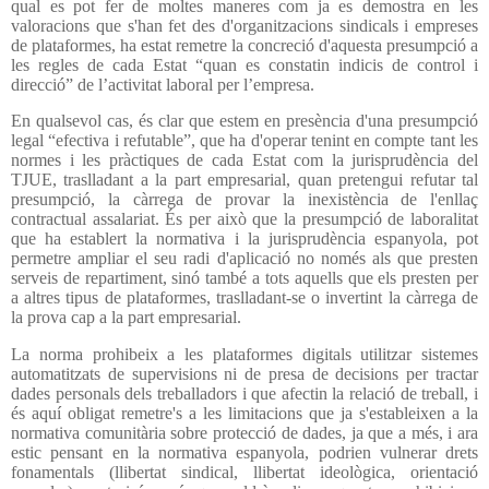
qual es pot fer de moltes maneres com ja es demostra en les
valoracions que s'han fet des d'organitzacions sindicals i empreses
de plataformes, ha estat remetre la concreció d'aquesta presumpció a
les regles de cada Estat “quan es constatin indicis de control i
direcció” de l’activitat laboral per l’empresa.
En qualsevol cas, és clar que estem en presència d'una presumpció
legal “efectiva i refutable”, que ha d'operar tenint en compte tant les
normes i les pràctiques de cada Estat com la jurisprudència del
TJUE, traslladant a la part empresarial, quan pretengui refutar tal
presumpció, la càrrega de provar la inexistència de l'enllaç
contractual assalariat. És per això que la presumpció de laboralitat
que ha establert la normativa i la jurisprudència espanyola, pot
permetre ampliar el seu radi d'aplicació no només als que presten
serveis de repartiment, sinó també a tots aquells que els presten per
a altres tipus de plataformes, traslladant-se o invertint la càrrega de
la prova cap a la part empresarial.
La norma prohibeix a les plataformes digitals utilitzar sistemes
automatitzats de supervisions ni de presa de decisions per tractar
dades personals dels treballadors i que afectin la relació de treball, i
és aquí obligat remetre's a les limitacions que ja s'estableixen a la
normativa comunitària sobre protecció de dades, ja que a més, i ara
estic pensant en la normativa espanyola, podrien vulnerar drets
fonamentals (llibertat sindical, llibertat ideològica, orientació