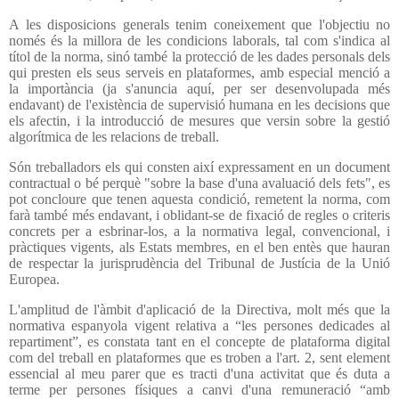
A les disposicions generals tenim coneixement que l'objectiu no
només és la millora de les condicions laborals, tal com s'indica al
títol de la norma, sinó també la protecció de les dades personals dels
qui presten els seus serveis en plataformes, amb especial menció a
la importància (ja s'anuncia aquí, per ser desenvolupada més
endavant) de l'existència de supervisió humana en les decisions que
els afectin, i la introducció de mesures que versin sobre la gestió
algorítmica de les relacions de treball.
Són treballadors els qui consten així expressament en un document
contractual o bé perquè "sobre la base d'una avaluació dels fets", es
pot concloure que tenen aquesta condició, remetent la norma, com
farà també més endavant, i oblidant-se de fixació de regles o criteris
concrets per a esbrinar-los, a la normativa legal, convencional, i
pràctiques vigents, als Estats membres, en el ben entès que hauran
de respectar la jurisprudència del Tribunal de Justícia de la Unió
Europea.
L'amplitud de l'àmbit d'aplicació de la Directiva, molt més que la
normativa espanyola vigent relativa a “les persones dedicades al
repartiment”, es constata tant en el concepte de plataforma digital
com del treball en plataformes que es troben a l'art. 2, sent element
essencial al meu parer que es tracti d'una activitat que és duta a
terme per persones físiques a canvi d'una remuneració “amb