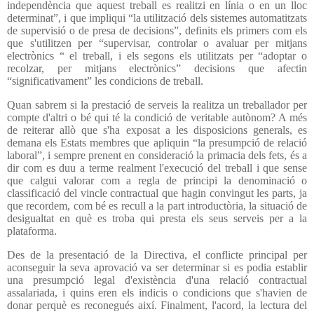
independència que aquest treball es realitzi en línia o en un lloc
determinat”, i que impliqui “la utilització dels sistemes automatitzats
de supervisió o de presa de decisions”, definits els primers com els
que s'utilitzen per “supervisar, controlar o avaluar per mitjans
electrònics “ el treball, i els segons els utilitzats per “adoptar o
recolzar, per mitjans electrònics” decisions que afectin
“significativament” les condicions de treball.
Quan sabrem si la prestació de serveis la realitza un treballador per
compte d'altri o bé qui té la condició de veritable autònom? A més
de reiterar allò que s'ha exposat a les disposicions generals, es
demana els Estats membres que apliquin “la presumpció de relació
laboral”, i sempre prenent en consideració la primacia dels fets, és a
dir com es duu a terme realment l'execució del treball i que sense
que calgui valorar com a regla de principi la denominació o
classificació del vincle contractual que hagin convingut les parts, ja
que recordem, com bé es recull a la part introductòria, la situació de
desigualtat en què es troba qui presta els seus serveis per a la
plataforma.
Des de la presentació de la Directiva, el conflicte principal per
aconseguir la seva aprovació va ser determinar si es podia establir
una presumpció legal d'existència d'una relació contractual
assalariada, i quins eren els indicis o condicions que s'havien de
donar perquè es reconegués així. Finalment, l'acord, la lectura del