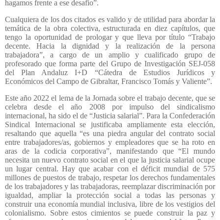
hagamos frente a ese desafío”.
Cualquiera de los dos citados es valido y de utilidad para abordar la
temática de la obra colectiva, estructurada en diez capítulos, que
tengo la oportunidad de prologar y que lleva por título
“Trabajo
decente. Hacia la dignidad y la realización de la persona
trabajadora”,
a cargo de un amplio y cualificado grupo de
profesorado que forma parte del Grupo de Investigación SEJ-058
del Plan Andaluz I+D “Cátedra de Estudios Jurídicos y
Económicos del Campo de Gibraltar, Francisco Tomás y Valiente”.
Este año 2022 el lema de la Jornada sobre el trabajo decente, que se
celebra desde el año 2008 por impulso del sindicalismo
internacional, ha sido el de “Justicia salarial”. Para la Confederación
Sindical Internacional se justificaba ampliamente esta elección,
resaltando que aquella “es una piedra angular del contrato social
entre trabajadores/as, gobiernos y empleadores que se ha roto en
aras de la codicia corporativa”, manifestando que “El mundo
necesita un nuevo contrato social en el que la justicia salarial ocupe
un lugar central. Hay que acabar con el déficit mundial de 575
millones de puestos de trabajo, respetar los derechos fundamentales
de los trabajadores y las trabajadoras, reemplazar discriminación por
igualdad, ampliar la protección social a todas las personas y
construir una economía mundial inclusiva, libre de los vestigios del
colonialismo. Sobre estos cimientos se puede construir la paz y