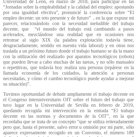
Universidad de León, en marzo de 2018, para participar en las
“Jornadas sobre la empleabilidad y la calidad del empleo: apostando
por una igualdad efectiva”, pronuncié la conferencia sobre “El
empleo decente: un reto presente y de futuro”
, en la que expuse mi
parecer, relacionándolo con la necesidad ineludible del trabajo
decente, que
“el mundo del trabajo está cambiando a pasos
acelerados, mezclándose una realidad que en ocasiones nos
retrotrae al siglo XIX (la palabra explotación todavía tiene,
desgraciadamente, sentido en nuestra vida laboral) y en otras nos
traslada a un próximo futuro donde el trabajo humano se da la mano
con la utilización del realizado por aparatos tecnológicos (robots)
que pueden llevar a cabo muchas de las tareas, y no sólo manuales
o repetitivas, que todavía hoy realiza una persona (repárese en la
llamada economía de los cuidados, la atención a personas
necesitadas, y cómo el cambio tecnológico puede ayudar a mejorar
su situación)”.
Tuvimos oportunidad de debatir ampliamente el trabajo decente en
el Congreso interuniversitario OIT sobre el futuro del trabajo que
tuvo lugar en la Universidad de Sevilla en febrero de 2019,
quedando recogida mi intervención en la entrada “El trabajo
decente en las normas y documentos de la OIT”, en la que
recordaba que se trata de un concepto “que se utiliza reiteradamente
pero que, hasta el presente, salvo error u omisión por mi parte, sólo
aparece expresamente recogido en un Convenio, el número 189