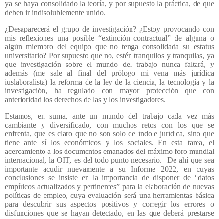
ya se haya consolidado la teoría, y por supuesto la práctica, de que
deben ir indisolublemente unido.
¿Desaparecerá el grupo de investigación? ¿Estoy provocando con
mis reflexiones una posible “extinción contractual” de alguna o
algún miembro del equipo que no tenga consolidada su estatus
universitario? Por supuesto que no, estén tranquilos y tranquilas, ya
que investigación sobre el mundo del trabajo nunca faltará, y
además (me sale al final del prólogo mi vena más jurídica
iuslaboralista) la reforma de la ley de la ciencia, la tecnología y la
investigación, ha regulado con mayor protección que con
anterioridad los derechos de las y los investigadores.
Estamos, en suma, ante un mundo del trabajo cada vez más
cambiante y diversificado, con muchos retos con los que se
enfrenta, que es claro que no son solo de índole jurídica, sino que
tiene ante sí los económicos y los sociales. En esta tarea, el
acercamiento a los documentos emanados del máximo foro mundial
internacional, la OIT, es del todo punto necesario.
De ahí que sea
importante acudir nuevamente a su Informe 2022, en cuyas
conclusiones se insiste en la importancia de disponer de “datos
empíricos actualizados y pertinentes” para la elaboración de nuevas
políticas de empleo, cuya evaluación será una herramientas básica
para descubrir sus aspectos positivos y corregir los errores o
disfunciones que se hayan detectado, en las que deberá prestarse