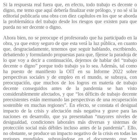
Si la respuesta real fuera que, en efecto, todo trabajo es decente o
digno, me temo que aquí debería finalizar este prólogo, y no sé si la
editorial publicaría una obra con diez capítulos en los que se aborda
la problemática del trabajo desde los riesgos que existen para que
pueda no ser decente o digno.
Ahora bien, no se preocupe el profesorado que ha participado en la
obra, ya que estoy seguro de que esta verá la luz pública, en cuanto
que, desgraciadamente, tenemos que seguir hablando, escribiendo,
debatiendo y formulando propuestas para que, fíjense la paradoja de
lo que voy a decir a continuación, dejemos de hablar del “trabajo
decente o digno” porque todo trabajo ya lo sea. Además, tal como
ha puesto de manifiesto la OIT en su Informe 2022 sobre
perspectivas sociales y de empleo en el mundo, se subraya, con
preocupación, que muchos de los logros en materia de trabajo
decente conseguidos antes de la pandemia se han visto
considerablemente afectados, y que “los déficits de trabajo decente
preexistentes están mermando las perspectivas de una recuperación
sostenible en muchas regiones”. En efecto, se constata el desigual
impacto de la crisis y afectación más negativa y grave para las
naciones en desarrollo, que ya presentaban “mayores niveles de
desigualdad, condiciones laborales más diversas y sistemas de
protección social más débiles incluso antes de la pandemia”. Ello,
no obstante, se produce un impacto negativo de la crisis en todas las
regiones mundiales, subrayándose en el documento que “en