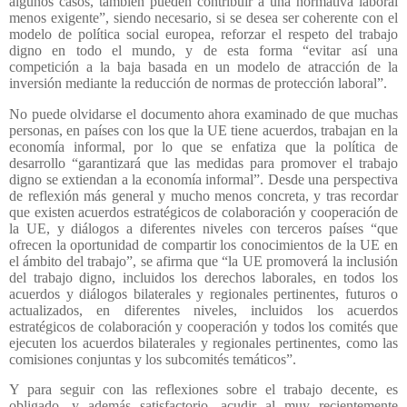
algunos casos, también pueden contribuir a una normativa laboral
menos exigente”, siendo necesario, si se desea ser coherente con el
modelo de política social europea, reforzar el respeto del trabajo
digno en todo el mundo, y de esta forma “evitar así una
competición a la baja basada en un modelo de atracción de la
inversión mediante la reducción de normas de protección laboral”.
No puede olvidarse el documento ahora examinado de que muchas
personas, en países con los que la UE tiene acuerdos, trabajan en la
economía informal, por lo que se enfatiza que la política de
desarrollo “garantizará que las medidas para promover el trabajo
digno se extiendan a la economía informal”. Desde una perspectiva
de reflexión más general y mucho menos concreta, y tras recordar
que existen acuerdos estratégicos de colaboración y cooperación de
la UE, y diálogos a diferentes niveles con terceros países “que
ofrecen la oportunidad de compartir los conocimientos de la UE en
el ámbito del trabajo”, se afirma que “la UE promoverá la inclusión
del trabajo digno, incluidos los derechos laborales, en todos los
acuerdos y diálogos bilaterales y regionales pertinentes, futuros o
actualizados, en diferentes niveles, incluidos los acuerdos
estratégicos de colaboración y cooperación y todos los comités que
ejecuten los acuerdos bilaterales y regionales pertinentes, como las
comisiones conjuntas y los subcomités temáticos”.
Y para seguir con las reflexiones sobre el trabajo decente, es
obligado, y además satisfactorio, acudir al muy recientemente