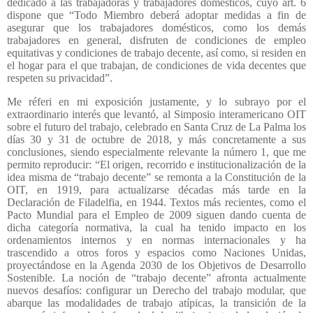
dedicado a las trabajadoras y trabajadores domésticos, cuyo art. 6
dispone que “Todo Miembro deberá adoptar medidas a fin de
asegurar que los trabajadores domésticos, como los demás
trabajadores en general, disfruten de condiciones de empleo
equitativas y condiciones de trabajo decente, así como, si residen en
el hogar para el que trabajan, de condiciones de vida decentes que
respeten su privacidad”.
Me réferi en mi exposición justamente, y lo subrayo por el
extraordinario interés que levantó, al Simposio interamericano OIT
sobre el futuro del trabajo, celebrado en Santa Cruz de La Palma los
días 30 y 31 de octubre de 2018, y más concretamente a sus
conclusiones, siendo especialmente relevante la número 1, que me
permito reproducir: “El origen, recorrido e institucionalización de la
idea misma de “trabajo decente” se remonta a la Constitución de la
OIT, en 1919, para actualizarse décadas más tarde en la
Declaración de Filadelfia, en 1944. Textos más recientes, como el
Pacto Mundial para el Empleo de 2009 siguen dando cuenta de
dicha categoría normativa, la cual ha tenido impacto en los
ordenamientos internos y en normas internacionales y ha
trascendido a otros foros y espacios como Naciones Unidas,
proyectándose en la Agenda 2030 de los Objetivos de Desarrollo
Sostenible. La noción de “trabajo decente” afronta actualmente
nuevos desafíos: configurar un Derecho del trabajo modular, que
abarque las modalidades de trabajo atípicas, la transición de la