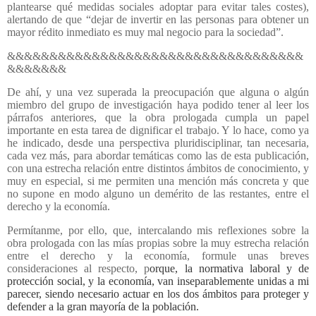
plantearse qué medidas sociales adoptar para evitar tales costes),
alertando de que “dejar de invertir en las personas para obtener un
mayor rédito inmediato es muy mal negocio para la sociedad”.
&&&&&&&&&&&&&&&&&&&&&&&&&&&&&&&&&&&
&&&&&&&
De ahí, y una vez superada la preocupación que alguna o algún
miembro del grupo de investigación haya podido tener al leer los
párrafos anteriores, que la obra prologada cumpla un papel
importante en esta tarea de dignificar el trabajo. Y lo hace, como ya
he indicado, desde una perspectiva pluridisciplinar, tan necesaria,
cada vez más, para abordar temáticas como las de esta publicación,
con una estrecha relación entre distintos ámbitos de conocimiento, y
muy en especial, si me permiten una mención más concreta y que
no supone en modo alguno un demérito de las restantes, entre el
derecho y la economía.
Permítanme, por ello, que, intercalando mis reflexiones sobre la
obra prologada con las mías propias sobre la muy estrecha relación
entre el derecho y la economía, formule unas breves
consideraciones al respecto, p
orque, la normativa laboral y de
protección social, y la economía, van inseparablemente unidas a mi
parecer, siendo necesario actuar en los dos ámbitos para proteger y
defender a la gran mayoría de la población.