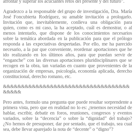
afrontar y superar los acuciantes retos del presente y del futuro”.
Agradezco a la responsable del grupo de investigación, Dra. María
José Foncubierta Rodríguez, su amable invitación a prologarlo.
Invitación que, inevitablemente, conlleva una obligación para
quien, como es mi caso, la ha aceptado, cuál es demostrar, o al
menos intentarlo, que dispone de los conocimientos necesarios
sobre la temática abordada en la publicación para que el prólogo
responda a las expectativas despertadas. Por ello, me ha parecido
necesario, a la par que conveniente, reordenar aportaciones que he
ido realizando en los últimos años, para que puedan servir de
“enganche” con las diversas aportaciones pluridisciplinares que se
recogen en la obra, tan variadas en cuanto que provenientes de la
organización de empresas, psicología, economía aplicada, derecho
constitucional, derecho romano, etc.
&&&&&&&&&&&&&&&&&&&&&&&&&&&&&&&&&&&
&&&&&
Pero antes, formulo una pregunta que puede resultar sorprendente a
primera vista, pero que en realidad no lo es: ¿tenemos necesidad de
hablar, escribir, debatir en foros, reuniones, congresos y eventos
variados, sobre la “decencia” o sobre la “dignidad” del trabajo?
¿No hemos de presuponer, dar por sentado, que el trabajo, sea cual
sea, debe llevar aparejado la nota de “decente” o “digno”?