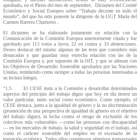
aprobado, en el Pleno del mes de septiembre,
Dictamen del Comité
Económico y Social Europeo sobre “Trabajo decente en todo el
mundo”, del que ha sido ponente la dirigente de la UGT María del
Carmen Barrera Chamorro .
El dictamen se ha elaborado justamente en relación con la
Comunicación de la Comisión Europea anteriormente citada y fue
aprobado por 113 votos a favor, 22 en contra y 33 abstenciones.
Deseo destacar del mismo algunas de las tesis que considero más
destacadas y que guardan muy estrecha relación con las de la
Comisión Europea y, por supuesto de la OIT, y que se alinean con
los Objetivos de Desarrollo Sostenible aprobados por las Naciones
Unidas, remitiendo como siempre a todas las personas interesadas a
su lectura íntegra.
“1.5
El CESE insta a la Comisión a desarrollar determinados
aspectos del principio del trabajo digno que hoy en día tienen un
valor particular, tanto social como económico. Como ejemplo, el
CESE destaca, junto a la igualdad de género y la no discriminación
(promoción de una perspectiva de igualdad de género en el objetivo
del trabajo digno), la lucha contra el riesgo de exclusión de los
colectivos más vulnerables —como las personas con discapacidad
— en los mercados de trabajo, la salud y seguridad en el trabajo, así
como el carácter sostenible del empleo en el escenario de la
transición ecológica. Todos ellos constituyen objetivos transversales