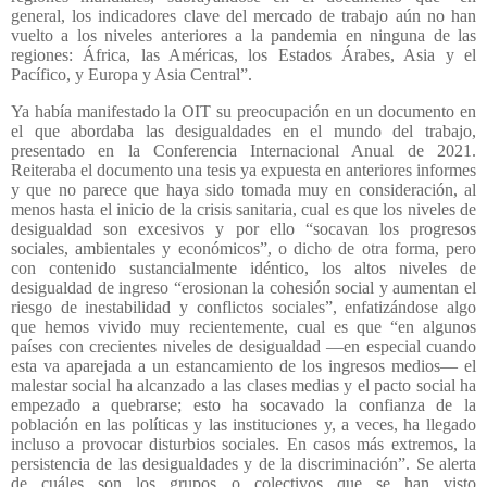
general, los indicadores clave del mercado de trabajo aún no han
vuelto a los niveles anteriores a la pandemia en ninguna de las
regiones: África, las Américas, los Estados Árabes, Asia y el
Pacífico, y Europa y Asia Central”.
Ya había manifestado la OIT su preocupación en un documento en
el que abordaba las desigualdades en el mundo del trabajo,
presentado en la Conferencia Internacional Anual de 2021.
Reiteraba el documento una tesis ya expuesta en anteriores informes
y que no parece que haya sido tomada muy en consideración, al
menos hasta el inicio de la crisis sanitaria, cual es que los niveles de
desigualdad son excesivos y por ello “socavan los progresos
sociales, ambientales y económicos”, o dicho de otra forma, pero
con contenido sustancialmente idéntico, los altos niveles de
desigualdad de ingreso “erosionan la cohesión social y aumentan el
riesgo de inestabilidad y conflictos sociales”, enfatizándose algo
que hemos vivido muy recientemente, cual es que “en algunos
países con crecientes niveles de desigualdad —en especial cuando
esta va aparejada a un estancamiento de los ingresos medios— el
malestar social ha alcanzado a las clases medias y el pacto social ha
empezado a quebrarse; esto ha socavado la confianza de la
población en las políticas y las instituciones y, a veces, ha llegado
incluso a provocar disturbios sociales. En casos más extremos, la
persistencia de las desigualdades y de la discriminación”. Se alerta
de cuáles son los grupos o colectivos que se han visto