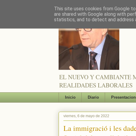
This site uses cookies from Google to 
are shared with Google along with per
statistics, and to detect and address 
EL NUEVO Y CAMBIANTE M
REALIDADES LABORALES
Inicio
Diario
Presentacion
viernes, 6 de mayo de 2022
La immigració i les dades