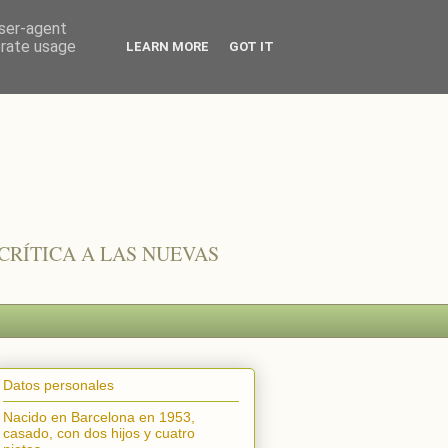
user-agent
erate usage
LEARN MORE
GOT IT
CRÍTICA A LAS NUEVAS
Datos personales
Nacido en Barcelona en 1953,
casado, con dos hijos y cuatro