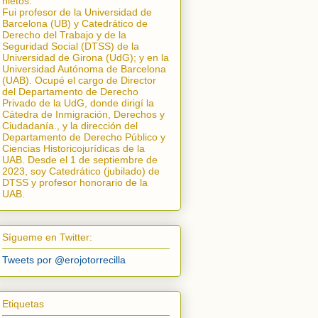
nietos.
Fui profesor de la Universidad de
Barcelona (UB) y Catedrático de
Derecho del Trabajo y de la
Seguridad Social (DTSS) de la
Universidad de Girona (UdG); y en la
Universidad Autónoma de Barcelona
(UAB). Ocupé el cargo de Director
del Departamento de Derecho
Privado de la UdG, donde dirigí la
Cátedra de Inmigración, Derechos y
Ciudadanía.
, y la dirección del
Departamento de Derecho Público y
Ciencias Historicojurídicas de la
UAB. Desde el 1 de septiembre de
2023, soy Catedrático (jubilado) de
DTSS y profesor honorario de la
UAB.
Sígueme en Twitter:
Tweets por @erojotorrecilla
Etiquetas