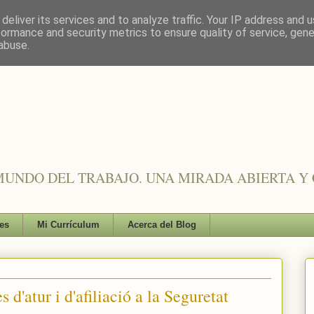
deliver its services and to analyze traffic. Your IP address and 
formance and security metrics to ensure quality of service, gen
abuse.
UNDO DEL TRABAJO. UNA MIRADA ABIERTA Y 
es
Mi Currículum
Acerca del Blog
 d'atur i d'afiliació a la Seguretat