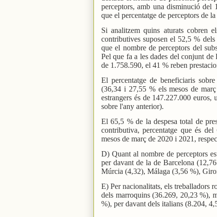
perceptors, amb una disminució del 1
que el percentatge de perceptors de la
Si analitzem quins aturats cobren e
contributives suposen el 52,5 % dels
que el nombre de perceptors del sub
Pel que fa a les dades del conjunt de 
de 1.758.590, el 41 % reben prestacion
El percentatge de beneficiaris sobr
(36,34 i 27,55 % els mesos de març 
estrangers és de 147.227.000 euros, 
sobre l'any anterior).
El 65,5 % de la despesa total de pres
contributiva, percentatge que és del
mesos de març de 2020 i 2021, respec
D) Quant al nombre de perceptors est
per davant de la de Barcelona (12,76
Múrcia (4,32), Málaga (3,56 %), Giro
E) Per nacionalitats, els treballadors
dels marroquins (36.269, 20,23 %), 
%), per davant dels italians (8.204, 4