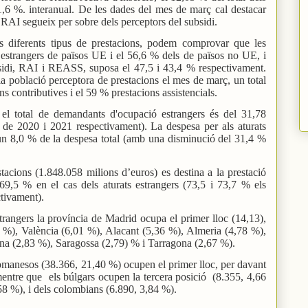
,6 %. interanual. De les dades del mes de març cal destacar
 RAI segueix per sobre dels perceptors del subsidi.
ls diferents tipus de prestacions, podem comprovar que les
 estrangers de països UE i el 56,6 % dels de països no UE, i
sidi, RAI i REASS, suposa el 47,5 i 43,4 % respectivament.
la població perceptora de prestacions el mes de març, un total
s contributives i el 59 % prestacions assistencials.
e el total de demandants d'ocupació estrangers és del 31,78
de 2020 i 2021 respectivament). La despesa per als aturats
un 8,0 % de la despesa total (amb una disminució del 31,4 %
tacions (1.848.058 milions d’euros) es destina a la prestació
 69,5 % en el cas dels aturats estrangers (73,5 i 73,7 % els
tivament).
rangers la província de Madrid ocupa el primer lloc (14,13),
 %), València (6,01 %), Alacant (5,36 %), Almeria (4,78 %),
na (2,83 %), Saragossa (2,79) % i Tarragona (2,67 %).
 romanesos (38.366, 21,40 %) ocupen el primer lloc, per davant
mentre que
els búlgars ocupen la tercera posició
(8.355, 4,66
,58 %), i dels colombians (6.890, 3,84 %).