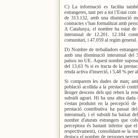
C) La informació es facilita tamb
estrangeres, tant per a tot l’Estat c
de 313.132, amb una disminució me
contractes s’han formalitzat amb pers
A Catalunya, el nombre ha estat de
interanual de 12.201. 12.184 cont
comunitari, i 47.059 al regim general.
D) Nombre de treballadors estrangers
amb una disminució interanual del 
països no UE. Aquest nombre suposa e
del 13,63 % si es tracta de la presta
renda activa d'inserció, i 5,48 % per al
Si comparem les dades de març amb 
població acollida a la prestació contr
lleuger descens dels qui reben la rend
subsidi agrari. Hi ha una altra dada 
s'estan produint en la percepció de p
prestació contributiva ha passat 
interanual), i el subsidi ha baixat d
nombre d'aturats estrangers que cob
perceptora és bastant inferior que e
respectivament), consolidant-se la t
destaca el nombre de persones percept