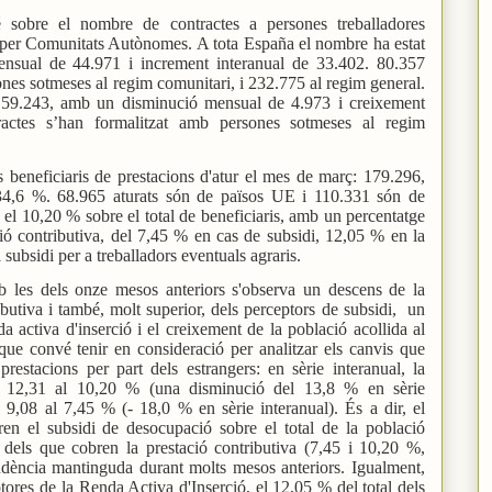
é sobre el nombre de contractes a persones treballadores
om per Comunitats Autònomes. A tota España el nombre ha estat
nsual de 44.971 i increment interanual de 33.402. 80.357
ones sotmeses al regim comunitari, i 232.775 al regim general.
 59.243, amb un disminució mensual de 4.973 i creixement
ractes s’han formalitzat amb persones sotmeses al regim
 beneficiaris de prestacions d'atur el mes de març: 179.296,
34,6 %. 68.965 aturats són de països UE i 110.331 són de
l 10,20 % sobre el total de beneficiaris, amb un percentatge
ció contributiva, del 7,45 % en cas de subsidi, 12,05 % en la
 subsidi per a treballadors eventuals agraris.
les dels onze mesos anteriors s'observa un descens de la
ibutiva i també, molt superior, dels perceptors de subsidi, un
a activa d'inserció i el creixement de la població acollida al
que convé tenir en consideració per analitzar els canvis que
restacions per part dels estrangers: en sèrie interanual, la
del 12,31 al 10,20 % (una disminució del 13,8 % en sèrie
el 9,08 al 7,45 % (- 18,0 % en sèrie interanual). És a dir, el
ren el subsidi de desocupació sobre el total de la població
l dels que cobren la prestació contributiva (7,45 i 10,20 %,
endència mantinguda durant molts mesos anteriors. Igualment,
ores de la Renda Activa d'Inserció, el 12,05 % del total dels