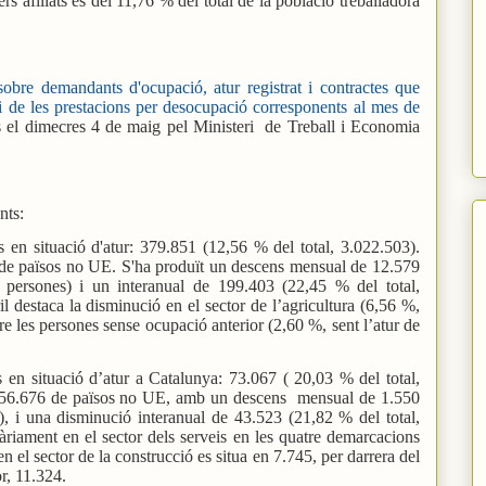
rs afiliats és del 11,76 % del total de la població treballadora
sobre demandants d'ocupació, atur registrat i contractes que
 de les prestacions per desocupació corresponents al mes de
 el dimecres 4 de maig pel Ministeri de Treball i Economia
nts:
 en situació d'atur: 379.851 (12,56 % del total, 3.022.503).
de països no UE. S'ha produït un descens mensual de 12.579
 persones) i un interanual de 199.403 (22,45 % del total,
l destaca la disminució en el sector de l’agricultura (6,56 %,
tre les persones sense ocupació anterior (2,60 %, sent l’atur de
 en situació d’atur a Catalunya: 73.067 ( 20,03 % del total,
 56.676 de països no UE, amb un descens mensual de 1.550
, i una disminució interanual de 43.523 (21,82 % del total,
àriament en el sector dels serveis en les quatre demarcacions
r en el sector de la construcció es situa en 7.745, per darrera del
r, 11.324.