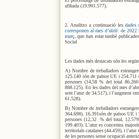
El percentatge de treballadors estrange
afiliada (19.991.577).
2. Analitzo a continuació les
dades 
corresponen al mes d’abril
de 2022 i
març,
que han estat també publicades
Social
Les dades més destacats són les següe
A) Nombre de treballadors estrangers
125.140 són de països UE i 254.711 
persones (14,58 % del total 86.260
888.125). En les dades del mes d’abri
sent l’atur de 34.517), i l’augment en
61.528).
B) Nombre de treballadors estrangers
364.698). 16.391són de països UE i
persones (12,32 % del total, 12.579)
199.403). L’atur es concentra majorit
territorials catalanes (44.459), i l’atu
de les persones sense ocupació anterio