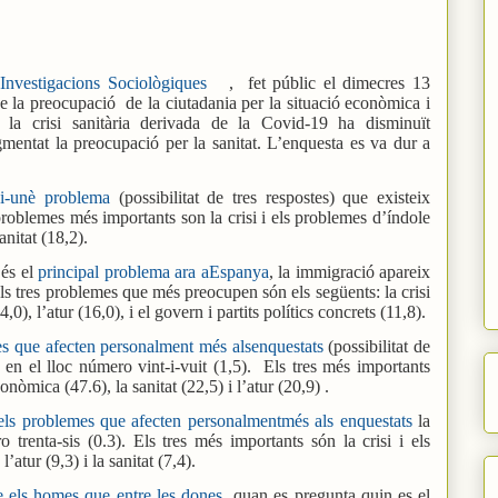
Investigacions Sociològiques
,
fet públic el dimecres 13
de la preocupació
de la ciutadania per la situació econòmica i
r la crisi sanitària derivada de la Covid-19 ha disminuït
mentat la preocupació per la sanitat. L’enquesta es va dur a
-i-unè problema
(possibilitat de tres respostes) que existeix
problemes més importants son la crisi i els problemes d’índole
sanitat (18,2).
 és el
principal problema ara aEspanya
, la immigració apareix
Els tres problemes que més preocupen són els següents: la crisi
), l’atur (16,0), i el govern i partits polítics concrets (11,8).
es que afecten personalment més alsenquestats
(possibilitat de
 en el lloc número vint-i-vuit (1,5).
Els tres més importants
onòmica (47.6), la sanitat (22,5) i l’atur (20,9) .
els problemes que afecten personalmentmés als enquestats
la
trenta-sis (0.3). Els tres més importants són la crisi i els
atur (9,3) i la sanitat (7,4).
e els homes que entre les dones
quan es pregunta quin es el