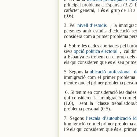
principal problema a Espanya (3,2). 
caràcter general,
i és el grup de 18 
(0.6).
3. Pel
nivell d’estudis
, la immigra
persones amb estudis d’educació sec
considera com a primer problema pers
4. Sobre les dades aportades pel barò
seva
opció política electoral
,
cal di
a Espanya es trobem en el grup dels
els qui consideren que es el seu prime
5. Segons la
ubicació professional
d
immigració com el primer problema 
mentre que el primer problema persona
6. Si tenim en consideració les dade
qui consideren la immigració com el
(1.0),
sent la “classe treballadora/
problema personal (0.5).
7. Segons
l’escala d’autoubicació i
immigració com el primer problema a 
i 9 els qui consideren que és el prime