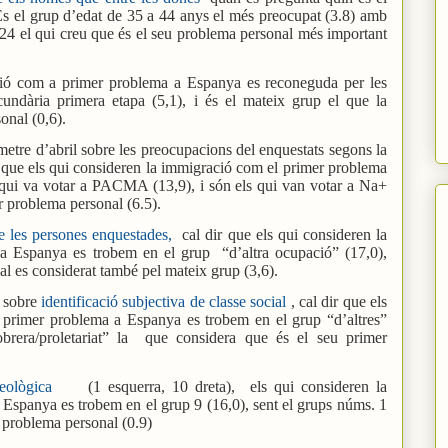
És el grup d’edat de 35 a 44 anys el més preocupat (3.8) amb
a 24 el qui creu que és el seu problema personal més important
ció com a primer problema a Espanya es reconeguda per les
undària primera etapa (5,1), i és el mateix grup el que la
onal (0,6).
metre d’abril sobre les preocupacions del enquestats segons la
r que els qui consideren la immigració com el primer problema
 qui va votar a PACMA (13,9), i són els qui van votar a Na+
r problema personal (6.5).
e les persones enquestades,
cal dir que els qui consideren la
a Espanya es trobem en el grup
“d’altra ocupació” (17,0),
l es considerat també pel mateix grup (3,6).
s sobre
identificació subjectiva de classe social
, cal dir que els
 primer problema a Espanya es trobem en el grup “d’altres”
obrera/proletariat” la
que considera que és el seu primer
deològica
(1 esquerra, 10 dreta),
els qui consideren la
Espanya es trobem en el grup 9 (16,0), sent el grups núms. 1
r problema personal (0.9)