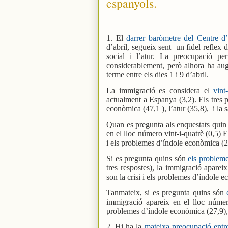
espanyols.
1. El
darrer baròmetre del Centre d’
d’abril, segueix sent
un fidel reflex 
social i l’atur. La preocupació pe
considerablement, però alhora ha aug
terme entre els dies 1 i 9 d’abril.
La immigració es considera el
vint
actualment a Espanya (3,2). Els tres 
econòmica (47,1 ), l’atur (35,8),
i la 
Quan es pregunta als enquestats quin
en el lloc número vint-i-quatrè (0,5) 
i els problemes d’índole econòmica (24,0
Si es pregunta quins són
els problem
tres respostes), la immigració apareix
son la crisi i els problemes d’índole ec
Tanmateix, si es pregunta quins són
immigració apareix en el lloc número 
problemes d’índole econòmica (27,9), l’
2. Hi ha la
mateixa preocupació entr