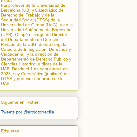
nietos.
Fui profesor de la Universidad de
Barcelona (UB) y Catedrático de
Derecho del Trabajo y de la
Seguridad Social (DTSS) de la
Universidad de Girona (UdG); y en la
Universidad Autónoma de Barcelona
(UAB). Ocupé el cargo de Director
del Departamento de Derecho
Privado de la UdG, donde dirigí la
Cátedra de Inmigración, Derechos y
Ciudadanía.
, y la dirección del
Departamento de Derecho Público y
Ciencias Historicojurídicas de la
UAB. Desde el 1 de septiembre de
2023, soy Catedrático (jubilado) de
DTSS y profesor honorario de la
UAB.
Sígueme en Twitter:
Tweets por @erojotorrecilla
Etiquetas