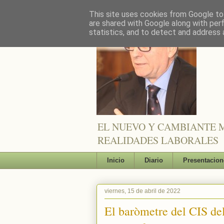
This site uses cookies from Google to 
are shared with Google along with per
statistics, and to detect and address 
EL NUEVO Y CAMBIANTE M
REALIDADES LABORALES
Inicio
Diario
Presentacion
viernes, 15 de abril de 2022
El baròmetre del CIS del