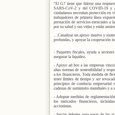
“El G7 tiene que liderar una respues
SARS-CoV-2 y del COVID-19 y apoy
ciudadanos necesitan protección en vi
trabajadores de primera línea expuesto
prestación de servicios esenciales a 
por su salud y sus vidas y están ansio
…Canalizar un apoyo masivo y sosten
profundas, y apoyar la cooperación in
- Paquetes fiscales, ayuda a sectore
asegurar la liquidez.
- Apoyo ad hoc a las empresas vincula
altas normas de sostenibilidad y resp
a los financieros. Toda medida de fle
tener límites de tiempo y ser revoca
principios de conducta empresarial 
cadenas de suministro mundiales y a s
- Adoptar medidas de reglamentación 
los mercados financieros, incluid
accionistas.
- Iniciar debates para pasar de las