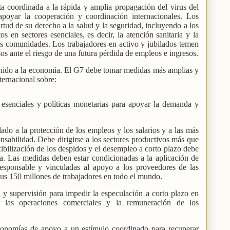
ta coordinada a la rápida y amplia propagación del virus del
ar la cooperación y coordinación internacionales. Los
rtud de su derecho a la salud y la seguridad, incluyendo a los
s en sectores esenciales, es decir, la atención sanitaria y la
las comunidades. Los trabajadores en activo y jubilados temen
sos ante el riesgo de una futura pérdida de empleos e ingresos.
ido a la economía. El G7 debe tomar medidas más amplias y
ternacional sobre:
s esenciales y políticas monetarias para apoyar la demanda y
do a la protección de los empleos y los salarios y a las más
onsabilidad. Debe dirigirse a los sectores productivos más que
xibilización de los despidos y el desempleo a corto plazo debe
da. Las medidas deben estar condicionadas a la aplicación de
responsable y vinculadas al apoyo a los proveedores de las
us 150 millones de trabajadores en todo el mundo.
y supervisión para impedir la especulación a corto plazo en
as las operaciones comerciales y la remuneración de los
 economías de apoyo a un estímulo coordinado para recuperar