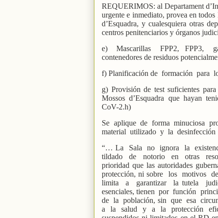
REQUERIMOS: al Departament d’Inte
urgente e inmediato, provea en todos l
d’Esquadra, y cualesquiera otras dep
centros penitenciarios y órganos judic
e)
Mascarillas
FPP2,
FPP3,
g
contenedores de residuos potencialmen
f) Planificación de
formación
para
l
g) Provisión de test suficientes p
Mossos
d’Esquadra
que
hayan
ten
CoV-2.h)
Se
aplique
de
forma
minuciosa
pr
material
utilizado
y
la
desinfección
“… La
Sala
no
ignora
la
existen
tildado
de
notorio
en
otras
res
prioridad que las autoridades gubern
protección, ni sobre
los
motivos
de
limita
a
garantizar
la tutela
judi
esenciales, tienen
por
función
princ
de
la
población, sin
que
esa
circu
a
la
salud
y
a
la
protección
efi
suspendidos ni limitados en el RD en