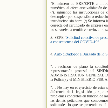
“El número de ERE/ERTE a introduc
numérico, al efectuarse validación de
(/), siguiendo las instrucciones de 
desempleo por suspensión o reducc
introducirse sin barra (/).Se informa
correcta del certificado de empresa en
no se vuelva a remitir el envío, a no 
3. SEPE “
Solicitud colectiva de pre
a consecuencia del COVID-19”
.
4.
Auto dictadopor el Juzgado de lo S
“… rechazar de plano la solicitud
representación procesal del S
ADMINISTRACION GENERAL DEL EST
la Policía) y el MINISTERIO FISCA
“… No hay en el ejercicio de estas so
diferencia de la legislación porque e
problemas concretos en función de las 
las demás peticiones que conocemos.
solicitudes lo que se pretende es e