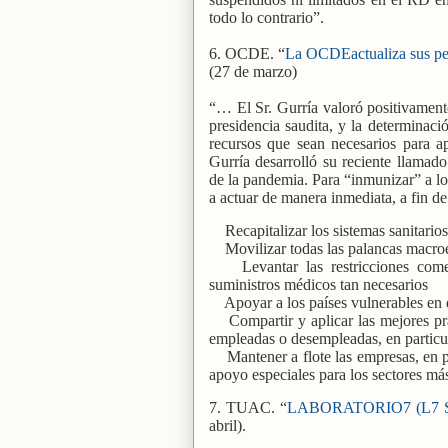
todo lo contrario”.
6. OCDE. “
La OCDEactualiza sus per
(27 de marzo)
“… El Sr. Gurría valoró positivamente
presidencia saudita, y la determinaci
recursos que sean necesarios para a
Gurría desarrolló su reciente llamado
de la pandemia. Para “inmunizar” a los
a actuar de manera inmediata, a fin de
Recapitalizar los sistemas sanitari
Movilizar todas las palancas macroe
Levantar las restricciones com
suministros médicos tan necesarios
Apoyar a los países vulnerables en 
Compartir y aplicar las mejores pr
empleadas o desempleadas, en particul
Mantener a flote las empresas, en 
apoyo especiales para los sectores má
7. TUAC. “
LABORATORIO7 (L7 SIN
abril).