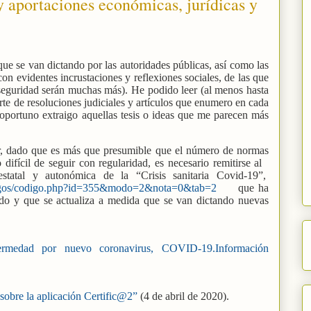
 y aportaciones económicas, jurídicas y
que se van dictando por las autoridades públicas, así como las
on evidentes incrustaciones y reflexiones sociales, de las que
seguridad serán muchas más). He podido leer (al menos hasta
rte de resoluciones judiciales y artículos que enumero en cada
 oportuno extraigo aquellas tesis o ideas que me parecen más
r, dado que es más que presumible que el número de normas
difícil de seguir con regularidad, es necesario remitirse al
statal y autonómica de la “Crisis sanitaria Covid-19”,
/codigos/codigo.php?id=355&modo=2&nota=0&tab=2
que ha
tado y que se actualiza a medida que se van dictando nuevas
ermedad por nuevo coronavirus, COVID-19.Información
sobre la aplicación Certific@2”
(4 de abril de 2020).