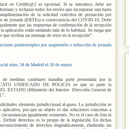
ir en Certific@2 es opcional. Si se introduce, debe ser
 formato y rechazar todos los envíos que incorporan una barra
cumplimentación de la solicitud colectiva de prestación por
ión de jornada (ERTEs) a consecuencia del COVID-19. Debe
 igualmente que las respuestas de confirmación de la recepción
 la aplicación están tardando más de lo habitual. Se ruega que
ser que reciban un mensaje de error en la recepción”.
staciones pordesempleo por suspensión o reducción de jornada
ocial núm. 34 de Madrid el 30 de marzo
 de medidas cautelares inaudita parte presentada por la
INDICATO UNIFICADO DE POLICIA en que es parte la
ADO (Ministerio del Interior- Dirección General de
L”.
licitudes elemento jurisdiccional al-guno. La jurisdicción se
s aplicativa, por-que su objeto es dar soluciones concretas a
circunstancias igualmente existentes. No es el caso de ésta ni
 Definir derechos es lo propio de la legislación En dichas
l reconocimiento de derechos dogmáticamente, eludiendo las