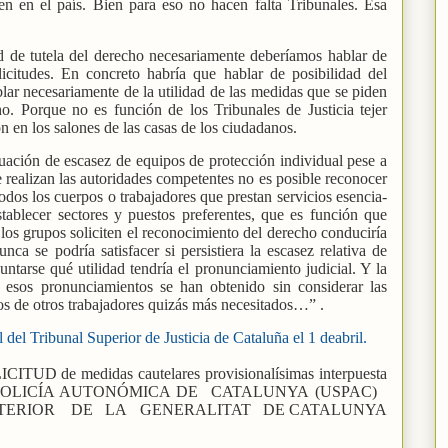
en en el país. Bien para eso no hacen falta Tribunales. Esa
tud de tutela del derecho necesariamente deberíamos hablar de
icitudes. En concreto habría que hablar de posibilidad del
blar necesariamente de la utilidad de las medidas que se piden
ho. Porque no es función de los Tribunales de Justicia tejer
 en los salones de las casas de los ciudadanos.
uación de escasez de equipos de protección individual pese a
 realizan las autoridades competentes no es posible reconocer
todos los cuerpos o trabajadores que prestan servicios esencia-
stablecer sectores y puestos preferentes, que es función que
 los grupos soliciten el reconocimiento del derecho conduciría
ca se podría satisfacer si persistiera la escasez relativa de
untarse qué utilidad tendría el pronunciamiento judicial. Y la
 esos pronunciamientos se han obtenido sin considerar las
hos de otros trabajadores quizás más necesitados…” .
 del Tribunal Superior de Justicia de Cataluña el 1 deabril.
TUD de medidas cautelares provisionalísimas interpuesta
 POLICÍA AUTONÓMICA DE
CATALUNYA (USPAC)
NTERIOR
DE
LA
GENERALITAT
DE CATALUNYA