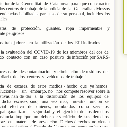
rior de la
Generalitat
de
Catalunya
para
que con carácter
os centros de trabajo de la policía de
la
Generalitat- Mossos
endencias habilitadas para uso de su personal, incluidos los
iales
afas
de
protección,
guantes,
ropa
impermeable
y
te peligrosos.
os
trabajadores
en
la
utilización
de
los
EPI indicados.
ara la evaluación del COVID-19 de los miembros del cos de
ido
contacto
con
un
caso
positivo
de infección por SARS-
ocesos
de
descontaminación
y eliminación
de residuos
del
diaria
de
los
centros
y
vehículos
de trabajo."
cia
de
escasez
de
estos
medios - hecho
que
ya hemos
oluciones-,
sin
embargo, no
nos compete resolver sobre la
ativas han de dar
a
la
distribución
de
los
equipos
de
 dicha
escasez, sino,
una
vez
más,
nuestra
función
se
cial
efectiva
de
quienes,
nombrados
como
servicios
ipal
garantizar
la
seguridad
y
el
ejercicio
de
los derechos
nstancia
implique
un
deber
de sacrificio
de
sus
derechos
caz
en
materia
de prevención. Dichos derechos no vienen
 que se declara el Estado de Alarma sino, como se ha visto,