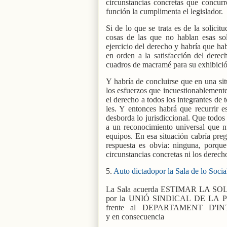
circunstancias concretas que concurr
función la cumplimenta el legislador.
Si de lo que se trata es de la solici
cosas de las que no hablan esas sol
ejercicio del derecho y habría que ha
en orden a la satisfacción del derec
cuadros de macramé para su exhibición
Y habría de concluirse que en una sit
los esfuerzos que incuestionablemente
el derecho a todos los integrantes de 
les. Y entonces habrá que recurrir e
desborda lo jurisdiccional. Que todos
a un reconocimiento universal que nun
equipos. En esa situación cabría preg
respuesta es obvia: ninguna, porque
circunstancias concretas ni los derec
5.
Auto dictadopor la Sala de lo Social
La Sala acuerda ESTIMAR LA SOLICI
por la UNIÓ SINDICAL DE LA
frente
al
DEPARTAMENT
D'I
y en consecuencia