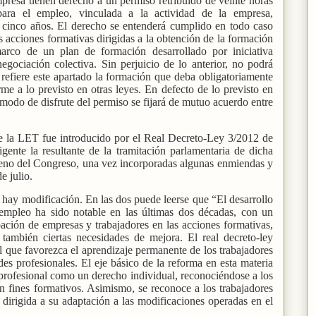
resa tienen derecho a un permiso retribuido de veinte horas
para el empleo, vinculada a la actividad de la empresa,
 cinco años. El derecho se entenderá cumplido en todo caso
s acciones formativas dirigidas a la obtención de la formación
arco de un plan de formación desarrollado por iniciativa
gociación colectiva. Sin perjuicio de lo anterior, no podrá
refiere este apartado la formación que deba obligatoriamente
me a lo previsto en otras leyes. En defecto de lo previsto en
 modo de disfrute del permiso se fijará de mutuo acuerdo entre
de la LET fue introducido por el Real Decreto-Ley 3/2012 de
gente la resultante de la tramitación parlamentaria de dicha
leno del Congreso, una vez incorporadas algunas enmiendas y
e julio.
ay modificación. En las dos puede leerse que “El desarrollo
 empleo ha sido notable en las últimas dos décadas, con un
ipación de empresas y trabajadores en las acciones formativas,
 también ciertas necesidades de mejora. El real decreto-ley
 que favorezca el aprendizaje permanente de los trabajadores
des profesionales. El eje básico de la reforma en esta materia
profesional como un derecho individual, reconociéndose a los
n fines formativos. Asimismo, se reconoce a los trabajadores
 dirigida a su adaptación a las modificaciones operadas en el