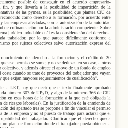
ctamente posible de conseguir en el acuerdo empresario-
fin, y que llevaría a la posibilidad de impartición de la
ntativas de las pymes, es la posibilidad que plantea CiU de
 reconocido como derecho a la formación, por acuerdo entre
 y las empresas afectadas, con la autorización de la autoridad
dad de cofinanciación por la administración competente. Sobre
ema jurídico indudable cuál es la consideración del derecho a
da trabajador, por lo que parece difícilmente conforme a
smo por sujetos colectivos salvo autorización expresa del
conocimiento del derecho a la formación y el crédito de 20
e que ese permiso se sume, y no se deduzca en su caso, a otros
to colectivo, y además ofrece el apoyo de un fondo de empleo
l coste cuando se trate de proyectos del trabajador que vayan
 y que exijan mayores requerimientos de cualificación”.
 de la LET, hay que decir que el texto finalmente aprobado
mienda número 303 de UPyD, y algo de la número 366 de CiU
ión en esas horas de la formación a la que esté obligada la
n de riesgos laborales). En la justificación de la enmienda de
ón del apartado tres se propone a fin de vincular el permiso
 de la empresa y no al puesto de trabajo para aclarar que el
upabilidad del trabajador. Clarificar que el derecho queda
a un plan de formación donde el trabajador pueda obtener la