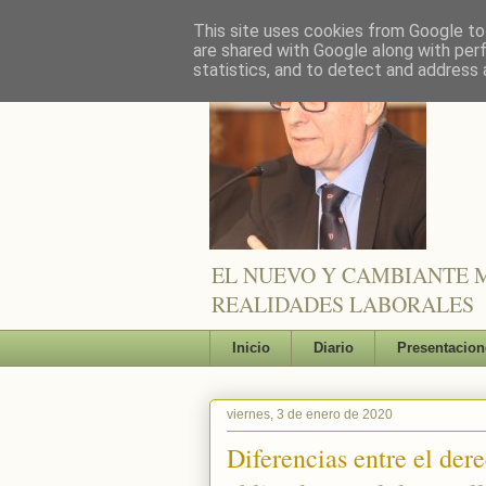
This site uses cookies from Google to 
are shared with Google along with per
statistics, and to detect and address 
EL NUEVO Y CAMBIANTE M
REALIDADES LABORALES
Inicio
Diario
Presentacion
viernes, 3 de enero de 2020
Diferencias entre el der