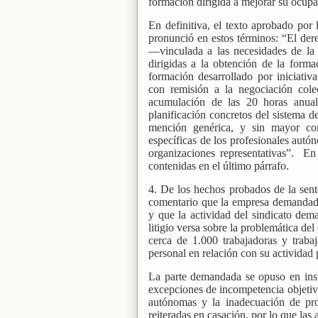
formación dirigida a mejorar su ocupa
En definitiva, el texto aprobado po
pronunció en estos términos: “El der
―vinculada a las necesidades de la
dirigidas a la obtención de la form
formación desarrollado por iniciativ
con remisión a la negociación cole
acumulación de las 20 horas anua
planificación concretos del sistema d
mención genérica, y sin mayor co
específicas de los profesionales autó
organizaciones representativas”.
En 
contenidas en el último párrafo.
4. De los hechos probados de la sente
comentario que la empresa demandada
y que la actividad del sindicato dem
litigio versa sobre la problemática de
cerca de 1.000 trabajadoras y traba
personal en relación con su actividad 
La parte demandada se opuso en insta
excepciones de incompetencia objetiva
autónomas y la inadecuación de pro
reiteradas en casación, por lo que las