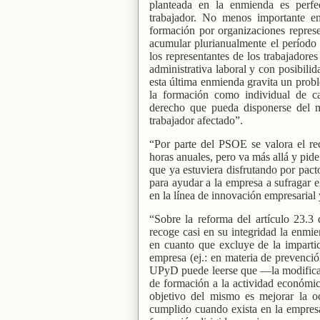
planteada en la enmienda es perfe
trabajador. No menos importante en 
formación por organizaciones represe
acumular plurianualmente el período
los representantes de los trabajadores
administrativa laboral y con posibili
esta última enmienda gravita un probl
la formación como individual de ca
derecho que pueda disponerse del mi
trabajador afectado”.
“Por parte del PSOE se valora el re
horas anuales, pero va más allá y pid
que ya estuviera disfrutando por pac
para ayudar a la empresa a sufragar e
en la línea de innovación empresarial
“Sobre la reforma del artículo 23.3
recoge casi en su integridad la en
en cuanto que excluye de la impartic
empresa (ej.: en materia de prevenció
UPyD puede leerse que ―la modificaci
de formación a la actividad económica
objetivo del mismo es mejorar la oc
cumplido cuando exista en la empres