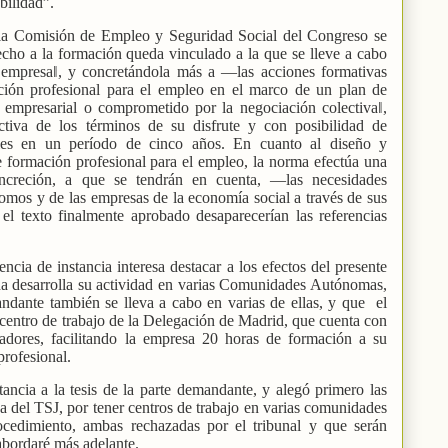
bilidad”.
r la Comisión de Empleo y Seguridad Social del Congreso se
echo a la formación queda vinculado a la que se lleve a cabo
 empresa‖, y concretándola más a ―las acciones formativas
ación profesional para el empleo en el marco de un plan de
a empresarial o comprometido por la negociación colectiva‖,
ctiva de los términos de su disfrute y con posibilidad de
les en un período de cinco años. En cuanto al diseño y
e formación profesional para el empleo, la norma efectúa una
ncreción, a que se tendrán en cuenta, ―las necesidades
nomos y de las empresas de la economía social a través de sus
el texto finalmente aprobado desaparecerían las referencias
ncia de instancia interesa destacar a los efectos del presente
 desarrolla su actividad en varias Comunidades Autónomas,
andante también se lleva a cabo en varias de ellas, y que
el
l centro de trabajo de la Delegación de Madrid, que cuenta con
jadores, facilitando la empresa 20 horas de formación a su
profesional.
ncia a la tesis de la parte demandante, y alegó primero las
 del TSJ, por tener centros de trabajo en varias comunidades
cedimiento, ambas rechazadas por el tribunal y que serán
 abordaré más adelante.