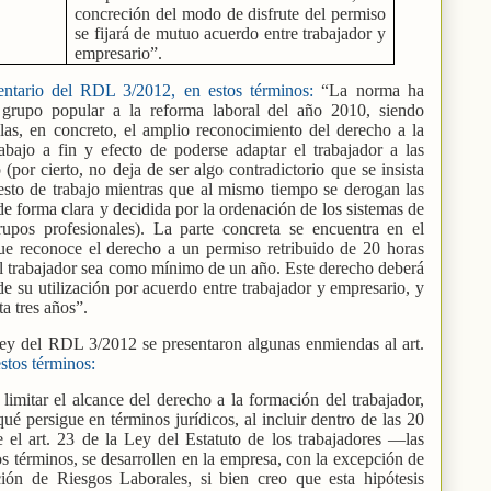
concreción del modo de disfrute del permiso
se fijará de mutuo acuerdo entre trabajador y
empresario”.
entario del RDL 3/2012, en estos términos:
“La norma ha
grupo popular a la reforma laboral del año 2010, siendo
llas, en concreto, el amplio reconocimiento del derecho a la
abajo a fin y efecto de poderse adaptar el trabajador a las
por cierto, no deja de ser algo contradictorio que se insista
esto de trabajo mientras que al mismo tiempo se derogan las
de forma clara y decidida por la ordenación de los sistemas de
grupos profesionales). La parte concreta se encuentra en el
ue reconoce el derecho a un permiso retribuido de 20 horas
el trabajador sea como mínimo de un año. Este derecho deberá
de su utilización por acuerdo entre trabajador y empresario, y
a tres años”.
ley del RDL 3/2012 se presentaron algunas enmiendas al art.
stos términos:
imitar el alcance del derecho a la formación del trabajador,
 persigue en términos jurídicos, al incluir dentro de las 20
e el art. 23 de la Ley del Estatuto de los trabajadores ―las
 términos, se desarrollen en la empresa, con la excepción de
ión de Riesgos Laborales, si bien creo que esta hipótesis