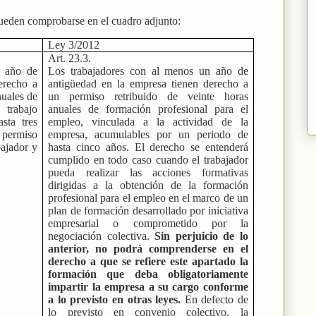
ueden comprobarse en el cuadro adjunto:
Ley 3/2012
Art. 23.3.
n año de
Los trabajadores con al menos un año de
erecho a
antigüedad en la empresa tienen derecho a
nuales de
un permiso retribuido de veinte horas
 trabajo
anuales de formación profesional para el
sta tres
empleo, vinculada a la actividad de la
l permiso
empresa, acumulables por un periodo de
bajador y
hasta cinco años. El derecho se entenderá
cumplido en todo caso cuando el trabajador
pueda realizar las acciones formativas
dirigidas a la obtención de la formación
profesional para el empleo en el marco de un
plan de formación desarrollado por iniciativa
empresarial o comprometido por la
negociación colectiva.
Sin perjuicio de lo
anterior, no podrá comprenderse en el
derecho a que se refiere este apartado la
formación que deba obligatoriamente
impartir la empresa a su cargo conforme
a lo previsto en otras leyes.
En defecto de
lo previsto en convenio colectivo, la