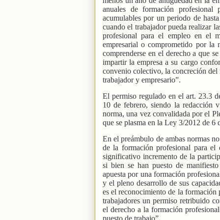
menos un año de antigüedad en la emp
anuales de formación profesional 
acumulables por un periodo de hasta
cuando el trabajador pueda realizar la
profesional para el empleo en el m
empresarial o comprometido por la ne
comprenderse en el derecho a que se 
impartir la empresa a su cargo confor
convenio colectivo, la concreción del
trabajador y empresario”.
El permiso regulado en el art. 23.3 
10 de febrero, siendo la redacción vi
norma, una vez convalidada por el P
que se plasma en la Ley 3/2012 de 6 d
En el preámbulo de ambas normas no h
de la formación profesional para el
significativo incremento de la partic
si bien se han puesto de manifiesto
apuesta por una formación profesional
y el pleno desarrollo de sus capacida
es el reconocimiento de la formación 
trabajadores un permiso retribuido co
el derecho a la formación profesional
puesto de trabajo”.