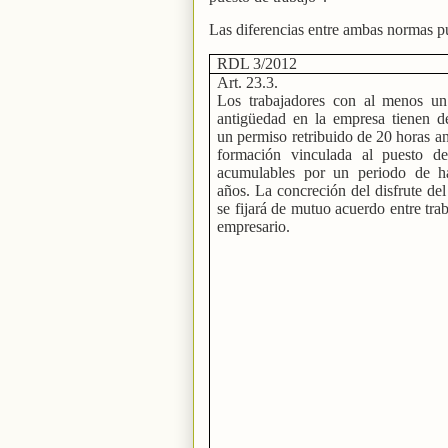
Las diferencias entre ambas normas p
RDL 3/2012
Art. 23.3.
Los trabajadores con al menos u
antigüedad en la empresa tienen d
un permiso retribuido de 20 horas a
formación vinculada al puesto de
acumulables por un periodo de ha
años. La concreción del disfrute de
se fijará de mutuo acuerdo entre tra
empresario.