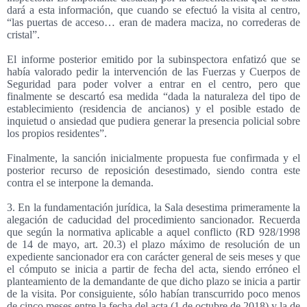
dará a esta información, que cuando se efectuó la visita al centro,
“las puertas de acceso… eran de madera maciza, no correderas de
cristal”.
El informe posterior emitido por la subinspectora enfatizó que se
había valorado pedir la intervención de las Fuerzas y Cuerpos de
Seguridad para poder volver a entrar en el centro, pero que
finalmente se descartó esa medida “dada la naturaleza del tipo de
establecimiento (residencia de ancianos) y el posible estado de
inquietud o ansiedad que pudiera generar la presencia policial sobre
los propios residentes”.
Finalmente, la sanción inicialmente propuesta fue confirmada y el
posterior recurso de reposición desestimado, siendo contra este
contra el se interpone la demanda.
3. En la fundamentación jurídica, la Sala desestima primeramente la
alegación de caducidad del procedimiento sancionador. Recuerda
que según la normativa aplicable a aquel conflicto (RD 928/1998
de 14 de mayo, art. 20.3) el plazo máximo de resolución de un
expediente sancionador era con carácter general de seis meses y que
el cómputo se inicia a partir de fecha del acta, siendo erróneo el
planteamiento de la demandante de que dicho plazo se inicia a partir
de la visita. Por consiguiente, sólo habían transcurrido poco menos
de cinco meses entre la fecha del acta (1 de octubre de 2018) y la de