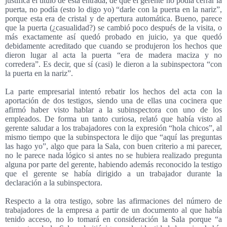
justifica el título de esta entrada, de que el gerente no podía cerrar la
puerta, no podía (esto lo digo yo) “darle con la puerta en la nariz”,
porque esta era de cristal y de apertura automática. Bueno, parece
que la puerta (¿casualidad?) se cambió poco después de la visita, o
más exactamente así quedó probado en juicio, ya que quedó
debidamente acreditado que cuando se produjeron los hechos que
dieron lugar al acta la puerta “era de madera maciza y no
corredera”. Es decir, que sí (casi) le dieron a la subinspectora “con
la puerta en la nariz”.
La parte empresarial intentó rebatir los hechos del acta con la
aportación de dos testigos, siendo una de ellas una cocinera que
afirmó haber visto hablar a la subinspectora con uno de los
empleados. De forma un tanto curiosa, relató que había visto al
gerente saludar a los trabajadores con la expresión “hola chicos”, al
mismo tiempo que la subinspectora le dijo que “aquí las preguntas
las hago yo”, algo que para la Sala, con buen criterio a mi parecer,
no le parece nada lógico si antes no se hubiera realizado pregunta
alguna por parte del gerente, habiendo además reconocido la testigo
que el gerente se había dirigido a un trabajador durante la
declaración a la subinspectora.
Respecto a la otra testigo, sobre las afirmaciones del número de
trabajadores de la empresa a partir de un documento al que había
tenido acceso, no lo tomará en consideración la Sala porque “a