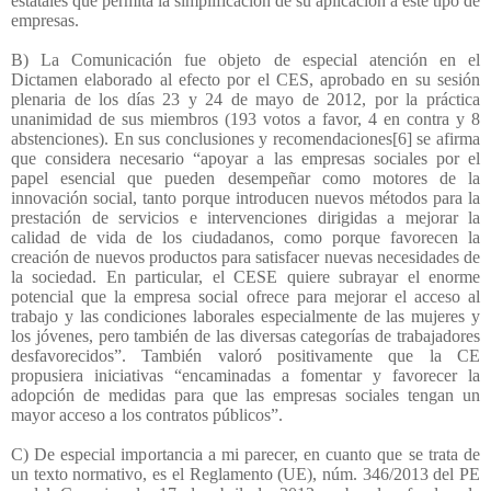
estatales que permita la simplificación de su aplicación a este tipo de
empresas.
B) La Comunicación fue objeto de especial atención en el
Dictamen elaborado al efecto por el CES, aprobado en su sesión
plenaria de los días 23 y 24 de mayo de 2012, por la práctica
unanimidad de sus miembros (193 votos a favor, 4 en contra y 8
abstenciones). En sus conclusiones y recomendaciones[6] se afirma
que considera necesario “apoyar a las empresas sociales por el
papel esencial que pueden desempeñar como motores de la
innovación social, tanto porque introducen nuevos métodos para la
prestación de servicios e intervenciones dirigidas a mejorar la
calidad de vida de los ciudadanos, como porque favorecen la
creación de nuevos productos para satisfacer nuevas necesidades de
la sociedad. En particular, el CESE quiere subrayar el enorme
potencial que la empresa social ofrece para mejorar el acceso al
trabajo y las condiciones laborales especialmente de las mujeres y
los jóvenes, pero también de las diversas categorías de trabajadores
desfavorecidos”. También valoró positivamente que la CE
propusiera iniciativas “encaminadas a fomentar y favorecer la
adopción de medidas para que las empresas sociales tengan un
mayor acceso a los contratos públicos”.
C) De especial importancia a mi parecer, en cuanto que se trata de
un texto normativo, es el Reglamento (UE), núm. 346/2013 del PE