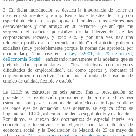
3. En dicha introducción se destaca la importancia de poner en
marcha instrumentos que impulsen a las entidades de ES y con
especial atención “a las que apoyen al empleo en los sectores más
desfavorecidos y con arraigo en su territorio” (de ahí que me
sorprenda el carácter potestativo de la intervención de las
corporaciones locales), y todo ello, y por una vez hay una
referencia positiva a la “herencia recibida” del anterior gobierno
socialista (muy probablemente porque la norma fue aprobada por
unanimidad), “con base en la
Ley 5/2001, de 29 de marzo,
deEconomía Social”
, enfatizando nuevamente más adelante que se
pretende dar oportunidades a “los colectivos con mayores
dificultades de empleabilidad”, así como apostar y fomentar el
emprendimiento colectivo “como una fórmula de creación de
empleo de calidad, flexible y estable”.
La EEES se estructura en seis partes. Tras la presentación, se
procede a la explicación propiamente dicha de cuál es esa
estructura, para pasar a continuación al núcleo central que contiene
los once ejes de actuación. Mas adelante, se explica cómo se
implantará la EEES, así como también su seguimiento y evaluación.
Por último, se anexan dos documentos de especial interés, en
concreto qué incentivos están vigentes para las entidades de
economía social, y la Declaración de Madrid, de 23 de mayo de
2017, sobre
“La economía social, un modelo empresarial para el