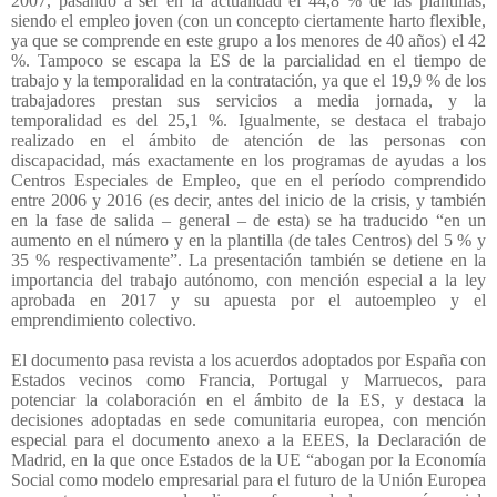
2007, pasando a ser en la actualidad el 44,8 % de las plantillas,
siendo el empleo joven (con un concepto ciertamente harto flexible,
ya que se comprende en este grupo a los menores de 40 años) el 42
%. Tampoco se escapa la ES de la parcialidad en el tiempo de
trabajo y la temporalidad en la contratación, ya que el 19,9 % de los
trabajadores prestan sus servicios a media jornada, y la
temporalidad es del 25,1 %. Igualmente, se destaca el trabajo
realizado en el ámbito de atención de las personas con
discapacidad, más exactamente en los programas de ayudas a los
Centros Especiales de Empleo, que en el período comprendido
entre 2006 y 2016 (es decir, antes del inicio de la crisis, y también
en la fase de salida – general – de esta) se ha traducido “en un
aumento en el número y en la plantilla (de tales Centros) del 5 % y
35 % respectivamente”. La presentación también se detiene en la
importancia del trabajo autónomo, con mención especial a la ley
aprobada en 2017 y su apuesta por el autoempleo y el
emprendimiento colectivo.
El documento pasa revista a los acuerdos adoptados por España con
Estados vecinos como Francia, Portugal y Marruecos, para
potenciar la colaboración en el ámbito de la ES, y destaca la
decisiones adoptadas en sede comunitaria europea, con mención
especial para el documento anexo a la EEES, la Declaración de
Madrid, en la que once Estados de la UE “abogan por la Economía
Social como modelo empresarial para el futuro de la Unión Europea