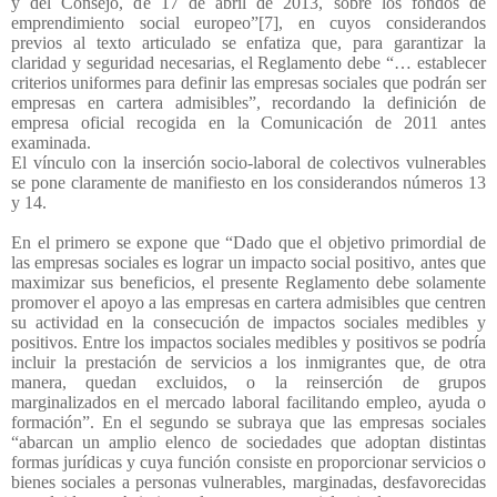
y del Consejo, de 17 de abril de 2013, sobre los fondos de
emprendimiento social europeo”[7], en cuyos considerandos
previos al texto articulado se enfatiza que, para garantizar la
claridad y seguridad necesarias, el Reglamento debe “… establecer
criterios uniformes para definir las empresas sociales que podrán ser
empresas en cartera admisibles”, recordando la definición de
empresa oficial recogida en la Comunicación de 2011 antes
examinada.
El vínculo con la inserción socio-laboral de colectivos vulnerables
se pone claramente de manifiesto en los considerandos números 13
y 14.
En el primero se expone que “Dado que el objetivo primordial de
las empresas sociales es lograr un impacto social positivo, antes que
maximizar sus beneficios, el presente Reglamento debe solamente
promover el apoyo a las empresas en cartera admisibles que centren
su actividad en la consecución de impactos sociales medibles y
positivos. Entre los impactos sociales medibles y positivos se podría
incluir la prestación de servicios a los inmigrantes que, de otra
manera, quedan excluidos, o la reinserción de grupos
marginalizados en el mercado laboral facilitando empleo, ayuda o
formación”. En el segundo se subraya que las empresas sociales
“abarcan un amplio elenco de sociedades que adoptan distintas
formas jurídicas y cuya función consiste en proporcionar servicios o
bienes sociales a personas vulnerables, marginadas, desfavorecidas