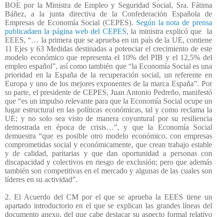
BOE por la Ministra de Empleo y Seguridad Social, Sra. Fátima
Báñez, a la junta directiva de la Confederación Española de
Empresas de Economía Social (CEPES).
Según la nota de prensa
publicadaen la página web del CEPES
, la ministra explicó que
la
EEES, “… la primera que se aprueba en un país de la UE, contiene
11 Ejes y 63 Medidas destinadas a potenciar el crecimiento de este
modelo económico que representa el 10% del PIB y el 12,5% del
empleo español”, así como también que “la Economía Social es una
prioridad en la España de la recuperación social, un referente en
Europa y uno de los mejores exponentes de la marca España”. Por
su parte, el presidente de CEPES, Juan Antonio Pedreño, manifestó
que “es un impulso relevante para que la Economía Social ocupe un
lugar estructural en las políticas económicas, tal y como reclama la
UE; y no solo sea visto de manera coyuntural por su resiliencia
demostrada en época de crisis…”, y que la Economía Social
demuestra “que es posible otro modelo económico, con empresas
comprometidas social y económicamente, que crean trabajo estable
y de calidad, paritarias y que dan oportunidad a personas con
discapacidad y colectivos en riesgo de exclusión; pero que además
también son competitivas en el mercado y algunas de las cuales son
líderes en su actividad”.
2. El Acuerdo del CM por el que se aprueba la EEES tiene un
apartado introductorio en el que se explican las grandes líneas del
documento anexo, del que cabe destacar su aspecto formal relativo