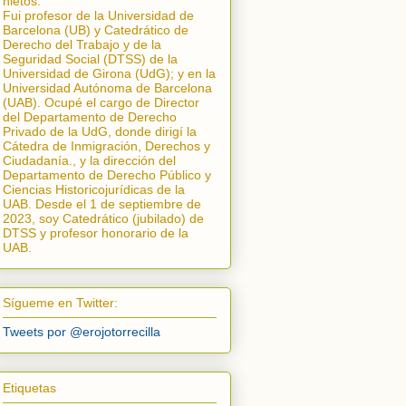
nietos.
Fui profesor de la Universidad de
Barcelona (UB) y Catedrático de
Derecho del Trabajo y de la
Seguridad Social (DTSS) de la
Universidad de Girona (UdG); y en la
Universidad Autónoma de Barcelona
(UAB). Ocupé el cargo de Director
del Departamento de Derecho
Privado de la UdG, donde dirigí la
Cátedra de Inmigración, Derechos y
Ciudadanía.
, y la dirección del
Departamento de Derecho Público y
Ciencias Historicojurídicas de la
UAB. Desde el 1 de septiembre de
2023, soy Catedrático (jubilado) de
DTSS y profesor honorario de la
UAB.
Sígueme en Twitter:
Tweets por @erojotorrecilla
Etiquetas