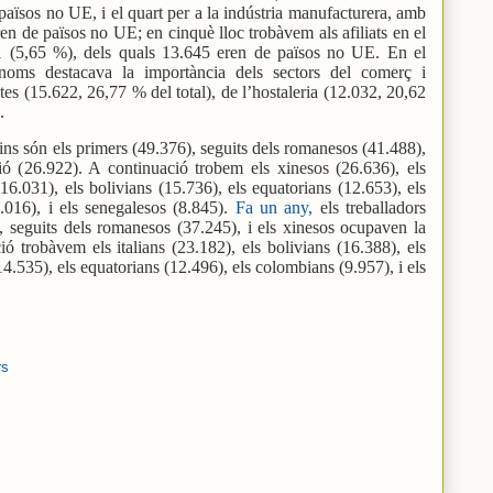
països no UE, i el quart per a la indústria manufacturera, amb
en de països no UE; en cinquè lloc trobàvem als afiliats en el
1 (5,65 %), dels quals 13.645 eren de països no UE. En el
ònoms destacava la importància dels sectors del comerç i
etes (15.622, 26,77 % del total), de l’hostaleria (12.032, 20,62
.
ins són els primers (49.376), seguits dels romanesos (41.488),
ció (26.922). A continuació trobem els xinesos (26.636), els
16.031), els bolivians (15.736), els equatorians (12.653), els
.016), i els senegalesos (8.845).
Fa un any,
els treballadors
, seguits dels romanesos (37.245), i els xinesos ocupaven la
ió trobàvem els italians (23.182), els bolivians (16.388), els
14.535), els equatorians (12.496), els colombians (9.957), i els
rs