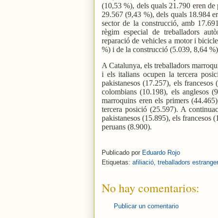
(10,53 %), dels quals 21.790 eren de 
29.567 (9,43 %), dels quals 18.984 er
sector de la construcció, amb 17.69
règim especial de treballadors aut
reparació de vehicles a motor i bicicl
%) i de la construcció (5.039, 8,64 %)
A Catalunya, els treballadors marroqu
i els italians ocupen la tercera posi
pakistanesos (17.257), els francesos (
colombians (10.198), els anglesos (9
marroquins eren els primers (44.465)
tercera posició (25.597). A continuac
pakistanesos (15.895), els francesos (
peruans (8.900).
Publicado por
Eduardo Rojo
Etiquetas:
afiliació
,
treballadors estrange
No hay comentarios:
Publicar un comentario