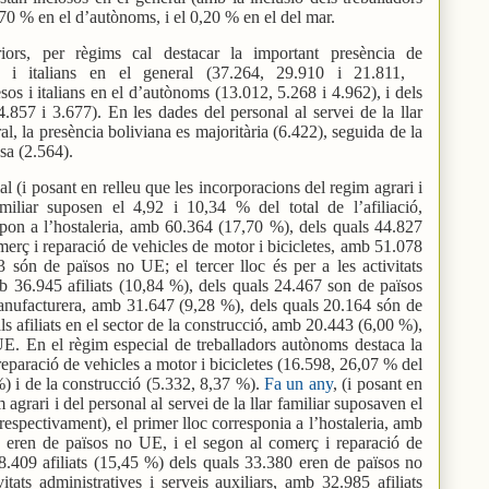
15,70 % en el d’autònoms, i el 0,20 % en el del mar.
eriors, per règims cal destacar la important presència de
s i italians en el general (37.264, 29.910 i 21.811,
os i italians en el d’autònoms (13.012, 5.268 i 4.962), i dels
.857 i 3.677). En les dades del personal al servei de la llar
al, la presència boliviana es majoritària (6.422), seguida de la
sa (2.564).
l (i posant en relleu que les incorporacions del regim agrari i
amiliar suposen el 4,92 i 10,34 % del total de l’afiliació,
spon a l’hostaleria, amb 60.364 (17,70 %), dels quals 44.827
merç i reparació de vehicles de motor i bicicletes, amb 51.078
3 són de països no UE; el tercer lloc és per a les activitats
amb 36.945 afiliats (10,84 %), dels quals 24.467 son de països
manufacturera, amb 31.647 (9,28 %), dels quals 20.164 són de
s afiliats en el sector de la construcció, amb 20.443 (6,00 %),
E. En el règim especial de treballadors autònoms destaca la
reparació de vehicles a motor i bicicletes (16.598, 26,07 % del
 %) i de la construcció (5.332, 8,37 %).
Fa un any
, (i posant en
 agrari i del personal al servei de la llar familiar suposaven el
, respectivament), el primer lloc corresponia a l’hostaleria, amb
 eren de països no UE, i el segon al comerç i reparació de
8.409 afiliats (15,45 %) dels quals 33.380 eren de països no
itats administratives i serveis auxiliars, amb 32.985 afiliats