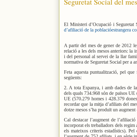
Seguretat Social del mes
El Ministeri d’Ocupació i Seguretat 
d’afiliació de la poblacióestrangera c
A partir del mes de gener de 2012 le
relació a les dels mesos anteriors: la 
i del personal al servei de la llar fa
normativa de Seguretat Social per a am
Feta aquesta puntualització, pel que 
següents:
2. A tota Espanya, i amb dades de la 
dels quals 734.968 són de països UE 
UE (570.279 homes i 428.379 dones).
recordar que la mitja d’afiliats del m
dotze mesos s’ha produït un augment 
Cal destacar l’augment de l’afiliació
incorporat els treballadors dels regim a
els mateixos criteris estadístics). P
l’augment de 752 afiliats, i en sèrie