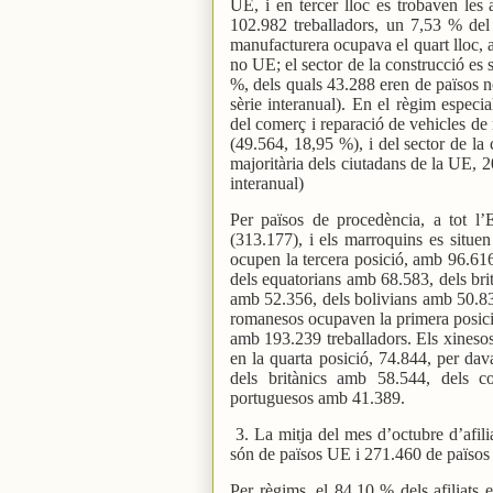
UE, i en tercer lloc es trobaven les a
102.982 treballadors, un 7,53 % del 
manufacturera ocupava el quart lloc, 
no UE; el sector de la construcció es 
%, dels quals 43.288 eren de països 
sèrie interanual). En el règim especi
del comerç i reparació de vehicles de 
(49.564, 18,95 %), i del sector de la
majoritària dels ciutadans de la UE, 2
interanual)
Per països de procedència, a tot l’
(313.177), i els marroquins es situe
ocupen la tercera posició, amb 96.616,
dels equatorians amb 68.583, dels br
amb 52.356, dels bolivians amb 50.8
romanesos ocupaven la primera posició
amb 193.239 treballadors. Els xinesos
en la quarta posició, 74.844, per da
dels britànics amb 58.544, dels 
portuguesos amb 41.389.
3. La mitja del mes d’octubre d’afil
són de països UE i 271.460 de païso
Per règims, el 84,10 % dels afiliats e