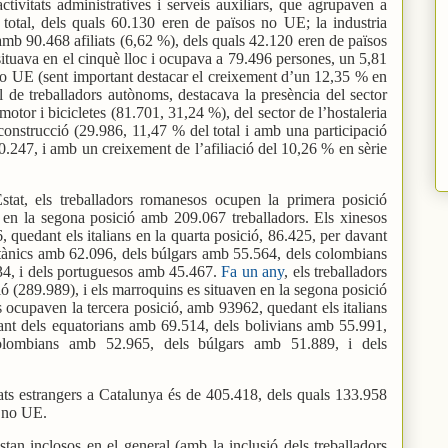
ctivitats administratives i serveis auxiliars, que agrupaven a
total, dels quals 60.130 eren de països no UE; la industria
amb 90.468 afiliats (6,62 %), dels quals 42.120 eren de països
situava en el cinquè lloc i ocupava a 79.496 persones, un 5,81
no UE (sent important destacar el creixement d’un 12,35 % en
al de treballadors autònoms, destacava la presència del sector
motor i bicicletes (81.701, 31,24 %), del sector de l’hostaleria
 construcció (29.986, 11,47 % del total i amb una participació
0.247, i amb un creixement de l’afiliació del 10,26 % en sèrie
Estat, els treballadors romanesos ocupen la primera posició
n en la segona posició amb 209.067 treballadors. Els xinesos
 quedant els italians en la quarta posició, 86.425, per davant
itànics amb 62.096, dels búlgars amb 55.564, dels colombians
34, i dels portuguesos amb 45.467.
Fa un any
, els treballadors
 (289.989), i els marroquins es situaven en la segona posició
 ocupaven la tercera posició, amb 93962, quedant els italians
vant dels equatorians amb 69.514, dels bolivians amb 55.991,
colombians amb 52.965, dels búlgars amb 51.889, i dels
iats estrangers a Catalunya és de 405.418, dels quals 133.958
s no UE.
stan inclosos en el general (amb la inclusió dels treballadors