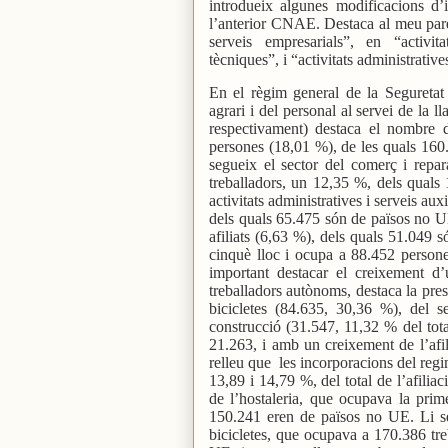
introdueix algunes modificacions d’
l’anterior CNAE. Destaca al meu parer 
serveis empresarials”, en “activita
tècniques”, i “activitats administratives
En el règim general de la Seguretat 
agrari i del personal al servei de la ll
respectivament) destaca el nombre d
persones (18,01 %), de les quals 160
segueix el sector del comerç i repa
treballadors, un 12,35 %, dels quals 
activitats administratives i serveis au
dels quals 65.475 són de països no UE
afiliats (6,63 %), dels quals 51.049 s
cinquè lloc i ocupa a 88.452 person
important destacar el creixement d
treballadors autònoms, destaca la pres
bicicletes (84.635, 30,36 %), del s
construcció (31.547, 11,32 % del tota
21.263, i amb un creixement de l’afil
relleu que
les incorporacions del regim
13,89 i 14,79 %, del total de l’afilia
de l’hostaleria, que ocupava la pri
150.241 eren de països no UE. Li se
bicicletes, que ocupava a 170.386 tr