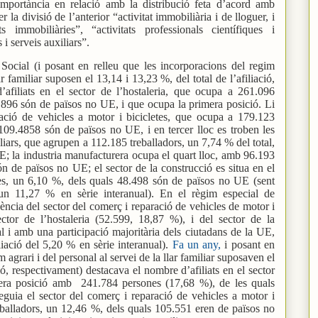
importància en relació amb la distribució feta d’acord amb
la divisió de l’anterior “activitat immobiliària i de lloguer, i
ts immobiliàries”, “activitats professionals científiques i
 i serveis auxiliars”.
Social (i posant en relleu que les incorporacions del regim
ar familiar suposen el 13,14 i 13,23 %, del total de l’afiliació,
’afiliats en el sector de l’hostaleria, que ocupa a 261.096
.896 són de països no UE, i que ocupa la primera posició. Li
ració de vehicles a motor i bicicletes, que ocupa a 179.123
109.4858 són de països no UE, i en tercer lloc es troben les
xiliars, que agrupen a 112.185 treballadors, un 7,74 % del total,
; la industria manufacturera ocupa el quart lloc, amb 96.193
ón de països no UE; el sector de la construcció es situa en el
es, un 6,10 %, dels quals 48.498 són de països no UE (sent
’un 11,27 % en sèrie interanual). En el règim especial de
ència del sector del comerç i reparació de vehicles de motor i
ector de l’hostaleria (52.599, 18,87 %), i del sector de la
l i amb una participació majoritària dels ciutadans de la UE,
iació del 5,20 % en sèrie interanual).
Fa un any,
i posant en
 agrari i del personal al servei de la llar familiar suposaven el
ció, respectivament) destacava el nombre d’afiliats en el sector
mera posició amb
241.784 persones (17,68 %), de les quals
guia el sector del comerç i reparació de vehicles a motor i
eballadors, un 12,46 %, dels quals 105.551 eren de països no