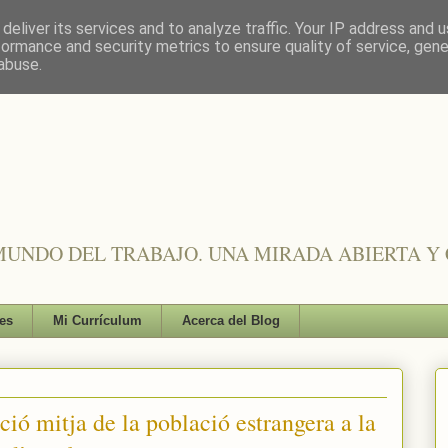
deliver its services and to analyze traffic. Your IP address and 
formance and security metrics to ensure quality of service, gen
abuse.
UNDO DEL TRABAJO. UNA MIRADA ABIERTA Y 
es
Mi Currículum
Acerca del Blog
ció mitja de la població estrangera a la