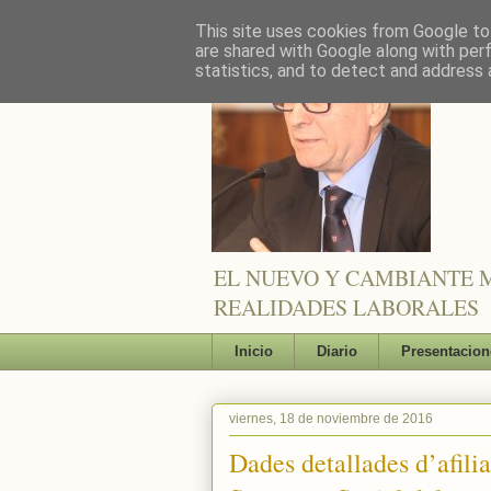
This site uses cookies from Google to 
are shared with Google along with per
statistics, and to detect and address 
EL NUEVO Y CAMBIANTE M
REALIDADES LABORALES
Inicio
Diario
Presentacion
viernes, 18 de noviembre de 2016
Dades detallades d’afilia