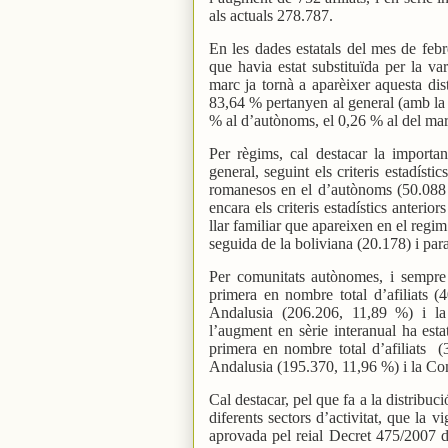
als actuals 278.787.
En les dades estatals del mes de febr
que havia estat substituïda per la v
marc ja tornà a aparèixer aquesta dis
83,64 % pertanyen al general (amb la in
% al d’autònoms, el 0,26 % al del mar,
Per règims, cal destacar la importa
general, seguint els criteris estadíst
romanesos en el d’autònoms (50.088 i
encara els criteris estadístics anterior
llar familiar que apareixen en el regi
seguida de la boliviana (20.178) i par
Per comunitats autònomes, i sempre
primera en nombre total d’afiliats 
Andalusia (206.206, 11,89 %) i l
l’augment en sèrie interanual ha es
primera en nombre total d’afiliats
(
Andalusia (195.370, 11,96 %) i la Co
Cal destacar, pel que fa a la distribuci
diferents sectors d’activitat, que la 
aprovada pel reial Decret 475/2007 de