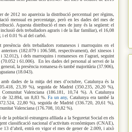
er de 2012 no apareixia la distribució percentual per règims,
ariació mensual en percentatge, però en les dades del mes de
tribució. Aquesta distribució el mes de juny és la següent: el
clusió dels treballadors agraris i de la llar familiar), el 16,08
 i el 0.01 % al del carbó.
nt presència dels treballadors romanesos i marroquins en el
ics anteriors (182.079 i 106.588, respectivament), del xinesos i
 32.012), i dels marroquins i romanesos en l’agrari, seguint
s (70.052 i 61.006).
En les dades del personal al servei de la
m general, la presència romanesa és també majoritària (37.906),
aguaiana (18.043).
 amb dades de la mitja del mes d’octubre, Catalunya és la
(405.418, 23,39 %), seguida de Madrid (350.235, 20,20 %),
a Comunitat Valenciana (186.181, 10,74 %). A Catalunya
tat de 32.894, un 8,83 %.
Fa un any,
Catalunya era també la
372.524, 22,80 %), seguida de Madrid (336.720, 20,61 %),
munitat Valenciana (176.708, 10,82 %).
ó de la població estrangera afiliada a la Seguretat Social en els
vigent classificació nacional d’activitats econòmiques (CNAE),
 13 d’abril, entrà en vigor el mes de gener de 2.009, i això