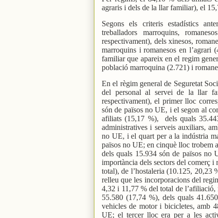
agraris i dels de la llar familiar), el 
Segons els criteris estadístics ant
treballadors marroquins, romaneso
respectivament), dels xinesos, romanes
marroquins i romanesos en l’agrari (4
familiar que apareix en el regim gener
població marroquina (2.721) i romane
En el règim general de Seguretat Socia
del personal al servei de la llar f
respectivament), el primer lloc corre
són de països no UE, i el segon al co
afiliats (15,17 %),
dels quals 35.44
administratives i serveis auxiliars, 
no UE, i el quart per a la indústria 
països no UE; en cinquè lloc trobem al
dels quals 15.934 són de països no U
importància dels sectors del comerç i 
total), de l’hostaleria (10.125, 20,23
relleu que les incorporacions del regim
4,32 i 11,77 % del total de l’afiliació
55.580 (17,74 %), dels quals 41.650
vehicles de motor i bicicletes, amb 4
UE; el tercer lloc era per a les activ