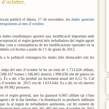
 d’octubre.
Social publicà el dijous, 17 de novembre, les
dades generals
orresponents al mes d’octubre.
s dades estadístiques aporten una modificació important amb
incorporació al regim general dels treballadors del regim agrari
miliar, com a conseqüència de les modificacions operades en la
bdós col·lectius a partir de l’1 de gener de 2012.
fa a la població estrangera les dades més destacades són les
mitja del mes d’octubre hi ha un total de 1.733.626 afiliats,
(388.167 homes i 346.801 dones), i 998.658 són de països no
 És a dir, s’ha produït un increment anual del 6,12 %. Cal
es d’octubre de
2015 era de 1.633.644. Es a dir, en els darrers
de 99.982 persones.
 en el regim general, que ha guanyat 6.065 afiliats (ja s’han
grari i de la llar familiar, i la disminució es produeix utilitzant
el que fa al regim de treballadors autònoms, cal fer esment de
 interanual hem passat dels 261.497 del mes d’octubre de 2015