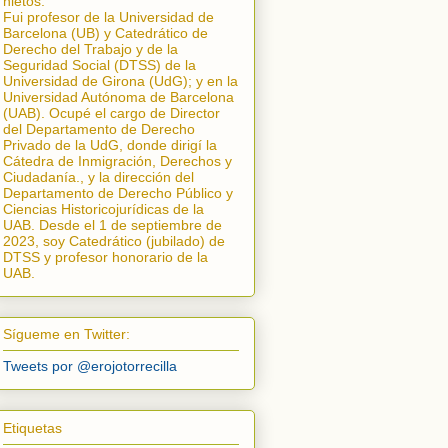
nietos.
Fui profesor de la Universidad de
Barcelona (UB) y Catedrático de
Derecho del Trabajo y de la
Seguridad Social (DTSS) de la
Universidad de Girona (UdG); y en la
Universidad Autónoma de Barcelona
(UAB). Ocupé el cargo de Director
del Departamento de Derecho
Privado de la UdG, donde dirigí la
Cátedra de Inmigración, Derechos y
Ciudadanía.
, y la dirección del
Departamento de Derecho Público y
Ciencias Historicojurídicas de la
UAB. Desde el 1 de septiembre de
2023, soy Catedrático (jubilado) de
DTSS y profesor honorario de la
UAB.
Sígueme en Twitter:
Tweets por @erojotorrecilla
Etiquetas