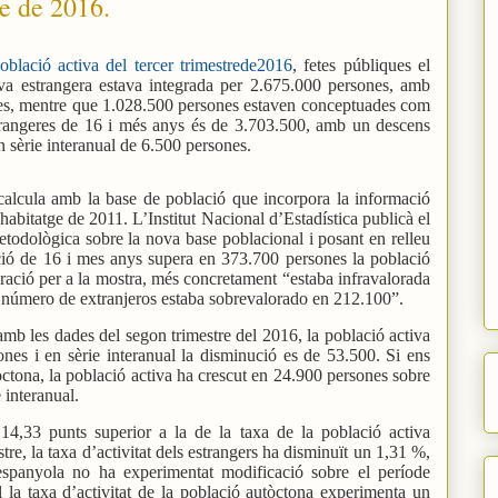
re de 2016.
blació activa del tercer trimestrede2016
, fetes públiques el
iva estrangera estava integrada per 2.675.000 persones, amb
es, mentre que 1.028.500 persones estaven conceptuades com
trangeres de 16 i més anys és de 3.703.500, amb un descens
n sèrie interanual de 6.500 persones.
calcula amb la base de població que incorpora la informació
 habitatge de 2011. L’Institut Nacional d’Estadística publicà el
todològica sobre la nova base poblacional i posant en relleu
ció de 16 i mes anys supera en 373.700 persones la població
ració per a la mostra, més concretament “estaba infravalorada
 número de extranjeros estaba sobrevalorado en 212.100”.
mb les dades del segon trimestre del 2016, la població activa
nes i en sèrie interanual la disminució es de 53.500. Si ens
òctona, la població activa ha crescut en 24.900 persones sobre
e interanual.
 14,33 punts superior a la de la taxa de la població activa
re, la taxa d’activitat dels estrangers ha disminuït un 1,31 %,
espanyola no ha experimentat modificació sobre el període
al la taxa d’activitat de la població autòctona experimenta un