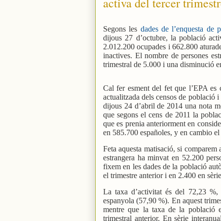
activa del tercer trimest
Segons les
dades de l’enquesta de po
dijous 27 d’octubre, la població act
2.012.200 ocupades i 662.800 aturad
inactives. El nombre de persones es
trimestral de 5.000 i una disminució e
Cal fer esment del fet que l’EPA es 
actualitzada dels censos de població i
dijous 24 d’abril de 2014 una nota me
que segons el cens de 2011 la pobla
que es prenia anteriorment en conside
en 585.700 españoles, y en cambio el
Feta aquesta matisació, si comparem a
estrangera ha minvat en 52.200 perso
fixem en les dades de la població aut
el trimestre anterior i en 2.400 en sèri
La taxa d’activitat és del 72,23 %,
espanyola (57,90 %). En aquest trimest
mentre que la taxa de la població 
trimestral anterior. En sèrie interanu