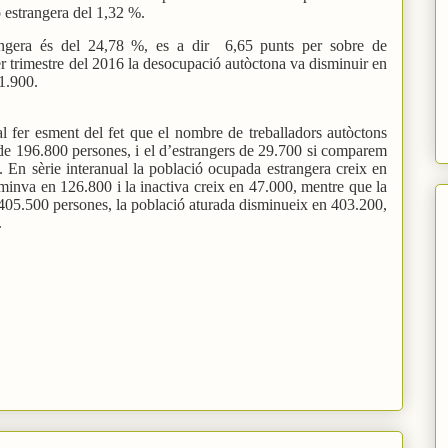
ó estrangera del 1,32 %.
rangera és del 24,78 %, es a dir 6,65 punts per sobre de
er trimestre del 2016 la desocupació autòctona va disminuir en
81.900.
al fer esment del fet que el nombre de treballadors autòctons
e 196.800 persones, i el d’estrangers de 29.700 si comparem
. En sèrie interanual la població ocupada estrangera creix en
minva en 126.800 i la inactiva creix en 47.000, mentre que la
405.500 persones, la població aturada disminueix en 403.200,
.