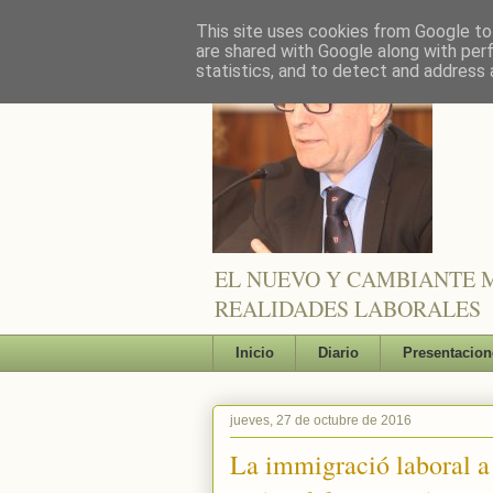
This site uses cookies from Google to 
are shared with Google along with per
statistics, and to detect and address 
EL NUEVO Y CAMBIANTE M
REALIDADES LABORALES
Inicio
Diario
Presentacion
jueves, 27 de octubre de 2016
La immigració laboral a