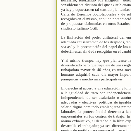
necesario, reforzando los antiguos
dere
sensiblemente distinto del que existía cuan
ya hay propuestas en tal sentido planteadas
Carta de Derechos Sociolaborales y de ref
recogidos en el mismo, con una potenciació
de propuestas elaboradas en otros Estados
sindicato italiano CGIL.
La limitación del poder unilateral del em
adecuada causalización de los despidos, tan
sea así, y la potenciación del papel de los 
deberán estar sin duda recogidas en el camb
Y al mismo tiempo, hay que plantearse l
diversificado pero que requiere de unas reg
trabajadora mayor de 40 años, en una soc
humano adquirirá cada día mayor import
jerárquicas y mucho más participativas.
El derecho al acceso a una educación y form
a la igualdad de trato con independenci
independencia de ser asalariado o autóno
adecuadas y efectivas
políticas de iguald
salario digno para todo empleo; una prote
laborales; la protección del derecho a la
empresariales en los centros de trabajo; la
ánimo exhaustivo, el derecho a la libre exp
desarrolla el trabajador, ya sea directamen
puntos de partida para renovar el marco jur