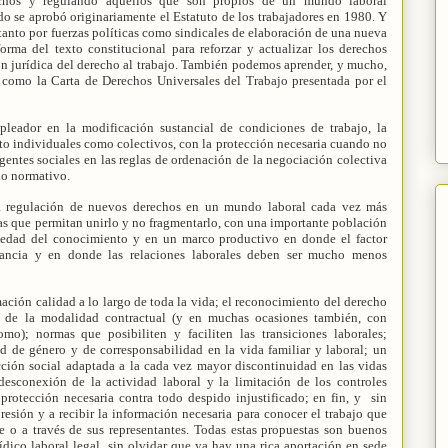
chos y regulando aquellos que son propios de un mundo laboral
do se aprobó originariamente el Estatuto de los trabajadores en 1980. Y
 tanto por fuerzas políticas como sindicales de elaboración de una nueva
orma del texto constitucional para reforzar y actualizar los derechos
n jurídica del derecho al trabajo. También podemos aprender, y mucho,
, como la Carta de Derechos Universales del Trabajo presentada por el
pleador en la modificación sustancial de condiciones de trabajo, la
to individuales como colectivos, con la protección necesaria cuando no
agentes sociales en las reglas de ordenación de la negociación colectiva
io normativo.
a regulación de nuevos derechos en un mundo laboral cada vez más
las que permitan unirlo y no fragmentarlo, con una importante población
iedad del conocimiento y en un marco productivo en donde el factor
ancia y en donde las relaciones laborales deben ser mucho menos
ación calidad a lo largo de toda la vida; el reconocimiento del derecho
a de la modalidad contractual (y en muchas ocasiones también, con
mo); normas que posibiliten y faciliten las transiciones laborales;
ad de género y de corresponsabilidad en la vida familiar y laboral; un
cción social adaptada a la cada vez mayor discontinuidad en las vidas
 desconexión de la actividad laboral y la limitación de los controles
 protección necesaria contra todo despido injustificado; en fin, y
sin
resión y a recibir la información necesaria para conocer el trabajo que
te o a través de sus representantes. Todas estas propuestas son buenos
ídico laboral legal, sin olvidar que ya hay una rica aportación en sede