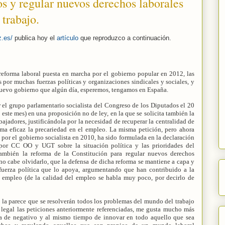
uos y regular nuevos derechos laborales
trabajo.
z.es/
publica hoy el
artículo
que reproduzco a continuación.
 reforma laboral puesta en marcha por el gobierno popular en 2012, las
s por muchas fuerzas políticas y organizaciones sindicales y sociales, y
 nuevo gobierno que algún día, esperemos, tengamos en España.
 el grupo parlamentario socialista del Congreso de los Diputados el 20
este mes) en una proposición no de ley, en la que se solicita también la
ajadores, justificándola por la necesidad de recuperar la centralidad de
rma eficaz la precariedad en el empleo. La misma petición, pero ahora
 por el gobierno socialista en 2010, ha sido formulada en la declaración
por CC OO y UGT sobre la situación política y las prioridades del
ambién la reforma de la Constitución para regular nuevos derechos
 no cabe olvidarlo, que la defensa de dicha reforma se mantiene a capa y
fuerza política que lo apoya, argumentando que han contribuido a la
 empleo (de la calidad del empleo se habla muy poco, por decirlo de
la parece que se resolverán todos los problemas del mundo del trabajo
 legal las peticiones anteriormente referenciadas, me gusta mucho más
ga de negativo y al mismo tiempo de innovar en todo aquello que sea