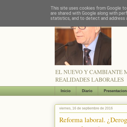
This site uses cookies from Google to 
are shared with Google along with per
statistics, and to detect and address 
EL NUEVO Y CAMBIANTE M
REALIDADES LABORALES
Inicio
Diario
Presentacion
viernes, 16 de septiembre de 2016
Reforma laboral. ¿Derog