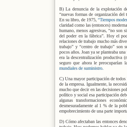
B) La denuncia de la explotación de
“nuevas formas de organización del t
En su libro, de 1975,
“Tiempos moderno
claridad como las (entonces) modernas
humano, menos agresivas, “no son sin
del poder en la fábrica”. Hoy el pod
relaciones de trabajo mucho más dive
trabajo” y “centro de trabajo” son 
pocos años. Joan ya se planteaba una
era la descentralización productiva (
seguro que ahora le preocuparían la
mundiales de suministro.
C) Una mayor participación de todos l
de la empresa. Igualmente, la necesid
mucho que decir en las decisiones polí
político y social esa participación de
algunas transformaciones económi
desmesuradamente al 1 % de la pobla
empobrecimiento de una parte importa
D) Cómo afectaban las entonces deno
trabajo. Hoy podemos hablar ya de la 