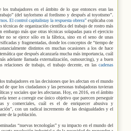
 los trabajadores en el ámbito de lo que entonces eran las
rabajo” (del taylorismo al fordismo y después al toyotismo”.
s. El control capitalistay la respuesta obrera”
explicaba con
 técnicas de organización científica del trabajo de rostro más
 embargo más que otras técnicas solapadas para el ejercicio
er no se ejerce sólo en la fábrica, sino en el seno de unas
rsificadas y fragmentadas, donde los conceptos de “tiempo de
sustancialmente distintos en muchas ocasiones a los de hace
 temática que después alcanzaría mucha más importancia, cuál
más adelante llamada externalización, outsourcing), y a buen
s relaciones de trabajo, el trabajo decente, en las
cadenas
os trabajadores en las decisiones que les afectan en el mundo
ad de que los ciudadanos y las personas trabajadoras tuvieran
ticas y sociales que les afectaran. Hoy, en 2016, en el ámbito
bería tener a corregir ese único objetivo que parecen perseguir
cas y comerciales, cuál es el de enriquecer abusiva y
ción”, con un radical incremento de las desigualdades y el
nte de la población.
minadas “nuevas tecnologías” y su impacto en el mundo del
cuarta revolución industrial y de la necesidad de responder a