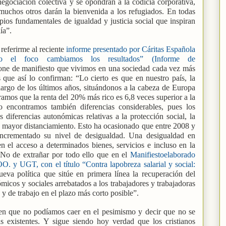
egociación colectiva y se opondrán a la codicia corporativa,
 muchos otros darán la bienvenida a los refugiados. En todas
ipios fundamentales de igualdad y justicia social que inspiran
ía”.
referirme al reciente
informe presentado por Cáritas Española
o el foco cambiamos los resultados” (Informe de
pone de manifiesto que vivimos en una sociedad cada vez más
que así lo confirman: “Lo cierto es que en nuestro país, la
largo de los últimos años, situándonos a la cabeza de Europa
ramos que la renta del 20% más rico es 6,8 veces superior a la
o encontramos también diferencias considerables, pues los
 diferencias autonómicas relativas a la protección social, la
n mayor distanciamiento. Esto ha ocasionado que entre 2008 y
crementado su nivel de desigualdad. Una desigualdad en
 el acceso a determinados bienes, servicios e incluso en la
 No de extrañar por todo ello que en el
Manifiestoelaborado
. y UGT, con el título “Contra lapobreza salarial y social:
eva política que sitúe en primera línea la recuperación del
micos y sociales arrebatados a los trabajadores y trabajadoras
 y de trabajo en el plazo más corto posible”.
a en que no podíamos caer en el pesimismo y decir que no se
 existentes. Y sigue siendo hoy verdad que los cristianos