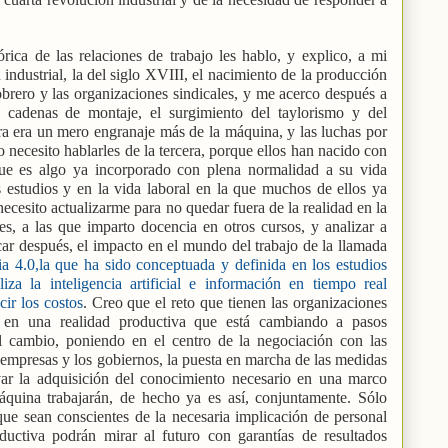
órica de las relaciones de trabajo les hablo, y explico, a mi
industrial, la del siglo XVIII, el nacimiento de la producción
obrero y las organizaciones sindicales, y me acerco después a
s cadenas de montaje, el surgimiento del taylorismo y del
ra era un mero engranaje más de la máquina, y las luchas por
 necesito hablarles de la tercera, porque ellos han nacido con
, que es algo ya incorporado con plena normalidad a su vida
 estudios y en la vida laboral en la que muchos de ellos ya
ecesito actualizarme para no quedar fuera de la realidad en la
s, a las que imparto docencia en otros cursos, y analizar a
ar después, el impacto en el mundo del trabajo de la llamada
ria 4.0,la que ha sido conceptuada y definida en los estudios
iza la inteligencia artificial e información en tiempo real
ir los costos
. Creo que el reto que tienen las organizaciones
s en una realidad productiva que está cambiando a pasos
el cambio, poniendo en el centro de la negociación con las
 empresas y los gobiernos, la puesta en marcha de las medidas
var la adquisición del conocimiento necesario en una marco
quina trabajarán, de hecho ya es así, conjuntamente. Sólo
que sean conscientes de la necesaria implicación de personal
ductiva podrán mirar al futuro con garantías de resultados