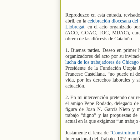
Reproduzco en esta entrada, revisado
abril, en la
celebración diocesana del
Llobregat,
en el acto organizado por
(ACO, GOAC, JOC, MIJAC), curas ob
obrera de las diócesis de Cataluña.
1. Buenas tardes. Deseo en primer l
organizadores del acto por su invita
lucha de los trabajadores de Chicago
Presidente de la Fundación Utopía J
Francesc Castellana, “no puede ni de
vida, por los derechos laborales y 
actuación.
2. En mi intervención pretendo dar re
el amigo Pepe Rodado, delegado de p
figura de Joan N. García-Nieto y m
trabajo “digno” y las propuestas de a
actual en la que exigimos “un trabajo
Justamente el lema de “
Construirun f
Internacional del Trabajo, 105ª reuni