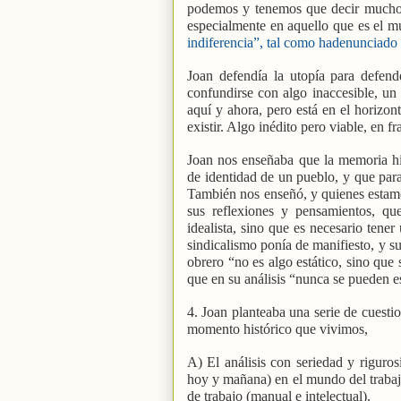
podemos y tenemos que decir mucho e
especialmente en aquello que es el m
indiferencia”, tal como hadenunciado 
Joan defendía la utopía para defen
confundirse con algo inaccesible, un
aquí y ahora, pero está en el horizo
existir. Algo inédito pero viable, en f
Joan nos enseñaba que la memoria hi
de identidad de un pueblo, y que para 
También nos enseñó, y quienes estamo
sus reflexiones y pensamientos, qu
idealista, sino que es necesario tene
sindicalismo ponía de manifiesto, y s
obrero “no es algo estático, sino que 
que en su análisis “nunca se pueden e
4. Joan planteaba una serie de cuesti
momento histórico que vivimos,
A) El análisis con seriedad y riguro
hoy y mañana) en el mundo del trabajo
de trabajo (manual e intelectual).