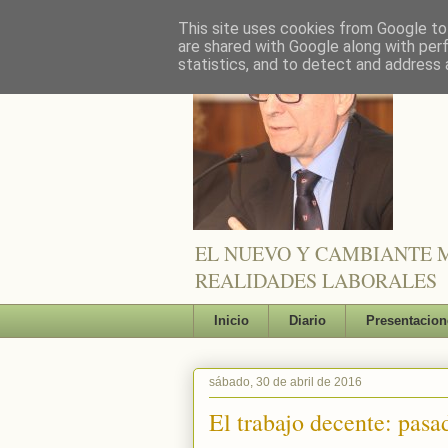
This site uses cookies from Google to 
are shared with Google along with per
statistics, and to detect and address 
EL NUEVO Y CAMBIANTE M
REALIDADES LABORALES
Inicio
Diario
Presentacion
sábado, 30 de abril de 2016
El trabajo decente: pasad