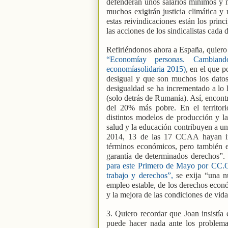
defenderán unos salarios mínimos y n
muchos exigirán justicia climática y
estas reivindicaciones están los princ
las acciones de los sindicalistas cada d
Refiriéndonos ahora a España, quiero 
“Economíay personas. Cambiand
economíasolidaria 2015)
, en el que 
desigual y que son muchos los datos 
desigualdad se ha incrementado a lo 
(solo detrás de Rumanía). Así, encont
del 20% más pobre. En el territori
distintos modelos de producción y las
salud y la educación contribuyen a u
2014, 13 de las 17 CCAA hayan in
términos económicos, pero también en
garantía de determinados derechos”.
para este Primero de Mayo por CC.OO
trabajo y derechos”,
se exija “una nu
empleo estable, de los derechos econó
y la mejora de las condiciones de vida
3. Quiero recordar que Joan insistí
puede hacer nada ante los problemas