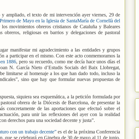
 y ampliado, el texto de mi intervención ayer viernes, 29 de
 Primero de Mayo en la Iglesia de SantaMaría de Cornellà del
 los movimientos obreros cristianos de Cataluña y Baleares
reros, religiosas en barrios y delegaciones de pastoral
ugar manifestar mi agradecimiento a las entidades y grupos
ción a participar en el mismo. Con este acto conmemoramos la
 en 1886
, pero su recuerdo, como me decía hace unos días el
oan N. García Nieto d’Estudis Socials del Baix Llobregat,
be limitarse al homenaje a los que han dado todo, incluso la
sindicales”, sino que hay que formular nuevas propuestas de
spuesta, siquiera sea esquemática, a la petición formulada por
astoral obrera de la Diócesis de Barcelona, de presentar la
ás concretamente de las aportaciones que efectuó sobre el
ctuación, para unir las reflexiones del ayer con la realidad
 con derechos para una sociedad decente y justa”.
uturo con un trabajo decente”
es el de la próxima Conferencia
ón, que se celebrará en Ginebra de 30 de mayo al 11 de junio.