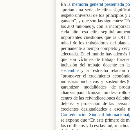
En la
memoria general presentada po
aportan una seria de cifras signific
respeto universal de los principios y
ganado”, y que son las siguientes: 
los 200 millones y, con la incorporac
cada año, esa cifra seguirá aument
importantes cuestiones que la OIT t
mitad de los trabajadores del plane
permanente a tiempo completo y cerca
adecuada. En el mundo hay además 16
que son víctimas de trabajo forzos
inclusión del trabajo decente en l
sostenible
y su estrecha relación c
“promover
el
crecimiento
económi
industrias
inclusivas
y
sostenibles (
garantizar
modalidades
de
produ
alianzas para alcanzar
un desarrollo 
centro de las reivindicaciones del si
defensa y protección de las person
crecientes desigualdades a escala 
Confederación Sindical Internacional, 
se expone que “En este primero de ma
los conflictos y la esclavitud, muchos