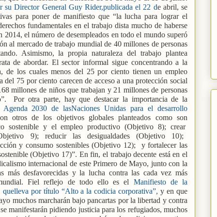
r su Director General Guy Rider,publicada el 22 d
e abril, se
ativas para poner de manifiesto que “la lucha para lograr el
 derechos fundamentales en el trabajo dista mucho de haberse
“En 2014, el número de desempleados en todo el mundo superó
ión al mercado de trabajo mundial de 40 millones de personas
ando. Asimismo, la propia naturaleza del trabajo plantea
rata de abordar. El sector informal sigue concentrando a la
ta, de los cuales menos del 25 por ciento tienen un empleo
 del 75 por ciento carecen de acceso a una protección social
8 millones de niños que trabajan y 21 millones de personas
o”.
Por otra parte, hay que destacar la importancia de la
a
Agenda 2030 de lasNaciones Unidas para el desarrollo
on otros de los objetivos globales planteados como son
co
sostenible
y
el
empleo
productivo
(Objetivo
8);
crear
Objetivo
9);
reducir
las
desigualdades
(Objetivo
10);
cción y consumo sostenibles (Objetivo 12);
y fortalecer las
sostenible (Objetivo 17)”. En fin, el trabajo decente está en el
ndicalismo internacional de este Primero de Mayo, junto con la
as más desfavorecidas y la lucha contra las cada vez más
mundial. Fiel reflejo de todo ello es el
Manifiesto de la
quelleva por título “Alto a la codicia corporativa”,
y en que
yo muchos marcharán bajo pancartas por la libertad y contra
 se manifestarán pidiendo justicia para los refugiados, muchos