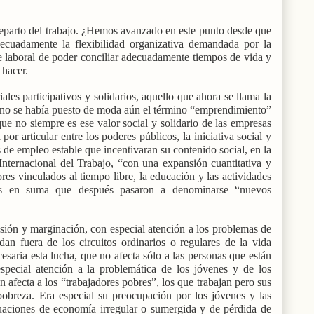
reparto del trabajo. ¿Hemos avanzado en este punto desde que
cuadamente la flexibilidad organizativa demandada por la
rte laboral de poder conciliar adecuadamente tiempos de vida y
hacer.
es participativos y solidarios, aquello que ahora se llama la
s no se había puesto de moda aún el término “emprendimiento”
que no siempre es ese valor social y solidario de las empresas
por articular entre los poderes públicos, la iniciativa social y
as de empleo estable que incentivaran su contenido social, en la
Internacional del Trabajo, “con una expansión cuantitativa y
ores vinculados al tiempo libre, la educación y las actividades
llas en suma que después pasaron a denominarse “nuevos
sión y marginación, con especial atención a los problemas de
an fuera de los circuitos ordinarios o regulares de la vida
esaria esta lucha, que no afecta sólo a las personas que están
special atención a la problemática de los jóvenes y de los
 afecta a los “trabajadores pobres”, los que trabajan pero sus
 pobreza. Era especial su preocupación por los jóvenes y las
tuaciones de economía irregular o sumergida y de pérdida de