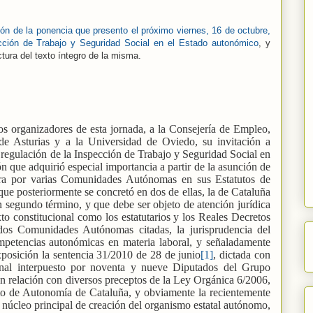
ión de la ponencia que presento el próximo viernes, 16 de octubre,
ección de Trabajo y Seguridad Social en el Estado autonómico
, y
ctura del texto íntegro de la misma.
os organizadores de esta jornada, a la Consejería de Empleo,
de Asturias y a la Universidad de Oviedo, su invitación a
a regulación de la Inspección de Trabajo y Seguridad Social en
n que adquirió especial importancia a partir de la asunción de
ora por varias Comunidades Autónomas en sus Estatutos de
e posteriormente se concretó en dos de ellas, la de Cataluña
n segundo término, y que debe ser objeto de atención jurídica
xto constitucional como los estatutarios y los Reales Decretos
dos Comunidades Autónomas citadas, la jurisprudencia del
ompetencias autonómicas en materia laboral, y señaladamente
xposición la sentencia 31/2010 de 28 de junio
[1]
, dictada con
ional interpuesto por noventa y nueve Diputados del Grupo
n relación con diversos preceptos de la Ley Orgánica 6/2006,
uto de Autonomía de Cataluña, y obviamente la recientemente
 núcleo principal de creación del organismo estatal autónomo,