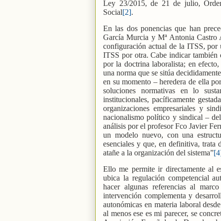
Ley 23/2015, de 21 de julio, Orde
Social
[2]
.
En las dos ponencias que han preced
García Murcia y Mª Antonia Castro Ar
configuración actual de la ITSS, por 
ITSS por otra. Cabe indicar también
por la doctrina laboralista; en efect
una norma que se sitúa decididamente e
en su momento – heredera de ella por 
soluciones normativas en lo sust
institucionales, pacíficamente gestad
organizaciones empresariales y sind
nacionalismo político y sindical – de
análisis por el profesor Fco Javier Fe
un modelo nuevo, con una estructu
esenciales y que, en definitiva, trata
atañe a la organización del sistema”
[4
Ello me permite ir directamente al e
ubica la regulación competencial au
hacer algunas referencias al marc
intervención complementa y desarrol
autonómicas en materia laboral desde
al menos ese es mi parecer, se concr