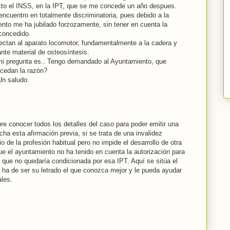
cto el INSS, en la IPT, que se me concede un año despues.
encuentro en totalmente discriminatoria, pues debido a la
ento me ha jubilado forzozamente, sin tener en cuenta la
concedido.
ctan al aparato locomotor, fundamentalmente a la cadera y
nte material de osteosíntesis.
i pregunta es.. Tengo demandado al Ayuntamiento, que
ncedan la razón?
Un saludo.
e conocer todos los detalles del caso para poder emitir una
a esta afirmación previa, si se trata de una invalidez
io de la profesión habitual pero no impide el desarrollo de otra
ue el ayuntamiento no ha tenido en cuenta la autorización para
 que no quedaría condicionada por esa IPT. Aquí se sitúa el
a ha de ser su letrado el que conozca mejor y le pueda ayudar
ales.