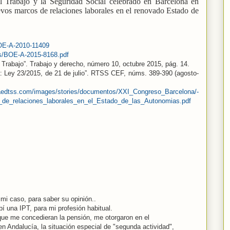
 Trabajo y la Seguridad Social celebrado en Barcelona en
os marcos de relaciones laborales en el renovado Estado de
BOE-A-2010-11409
fs/BOE-A-2015-8168.pdf
 Trabajo”. Trabajo y derecho, número 10, octubre 2015, pág. 14.
: Ley 23/2015, de 21 de julio”. RTSS CEF, núms. 389-390 (agosto-
aedtss.com/images/stories/documentos/XXI_Congreso_Barcelona/-
de_relaciones_laborales_en_el_Estado_de_las_Autonomias.pdf
mi caso, para saber su opinión..
bí una IPT, para mi profesión habitual.
ue me concedieran la pensión, me otorgaron en el
n Andalucía, la situación especial de "segunda actividad",