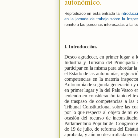
autonómico.
Reproduzco en esta entrada la
introducc
en la jornada de trabajo sobre la Insp
remito a las personas interesadas a la le
I. Introducción.
Deseo agradecer, en primer lugar, a l
Industria y Turismo del Principado 
participar en la misma para abordar l
el Estado de las autonomías, regulació
competencias en la materia inspect
Autonomía de segunda generación y qu
en primer lugar y la del País Vasco e
teniendo en consideración tanto el te
de traspaso de competencias a las 
Tribunal Constitucional sobre las c
por lo que respecta al objeto de mi e
ocasión del recurso de inconstituc
Parlamentario Popular del Congreso e
de 19 de julio, de reforma del Estat
aprobada, y aún no desarrollada en su