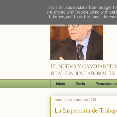
This site uses cookies from Google to 
are shared with Google along with per
statistics, and to detect and address 
EL NUEVO Y CAMBIANTE M
REALIDADES LABORALES
Inicio
Diario
Presentacion
lunes, 12 de octubre de 2015
La Inspección de Trabaj