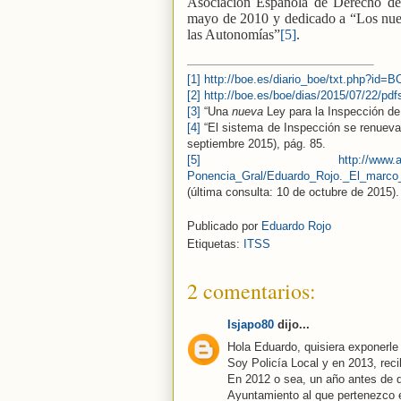
Asociación Española de Derecho del
mayo de 2010 y dedicado a “Los nuev
las Autonomías”
[5]
.
[1]
http://boe.es/diario_boe/txt.php?id=
[2]
http://boe.es/boe/dias/2015/07/22/pd
[3]
“Una
nueva
Ley para la Inspección de
[4]
“El sistema de Inspección se renueva
septiembre 2015), pág. 85.
[5]
http://www.
Ponencia_Gral/Eduardo_Rojo._El_marco_
(última consulta: 10 de octubre de 2015).
Publicado por
Eduardo Rojo
Etiquetas:
ITSS
2 comentarios:
Isjapo80
dijo...
Hola Eduardo, quisiera exponerle 
Soy Policía Local y en 2013, reci
En 2012 o sea, un año antes de q
Ayuntamiento al que pertenezco e