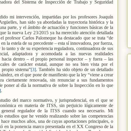
nadora del Sistema de Inspección de Trabajo y Seguridad
ido mi intervención, impartidas por los profesores Joaquín
güelles, han sido ya abordadas la trayectoria histórica y la
una parte, y el ámbito de actuación y funciones básicas de la
 que la nueva Ley 23/2015 ya ha merecido atención detallada
o, el profesor Carlos Palomeque ha destacado que se trata “de
n la estela de su precedente – esta sí innovadora, por fuerza,
lo tanto y de su experiencia reguladora, continuadora de sus
ancial, adaptadora y acomodada a las nuevas realidades
a hacia dentro – el propio personal inspector – y fuera – las
icales de carácter estatal, aunque no sea bien vista por el
l propio sistema”
[3]
. También ha sido objeto de un detallado
rnández, en el que pone de manifiesto que la ley “viene a crear
ra ciertamente renovada, sin renunciar a sus fundamentos
 de poner al día la normativa de sobre la Inspección en lo que
]
.
studio del marco normativo, y jurisprudencial, en el que se
tonómica en materia de ITSS, sin perjuicio lógicamente de
o general regulador de la ITSS cuando sea necesario. Mi
lo estudios que he venido realizando sobre las competencias
 hace muchos años, una de cuyas aportaciones principales, o
etó en la ponencia marco presentada en el XX Congreso de la