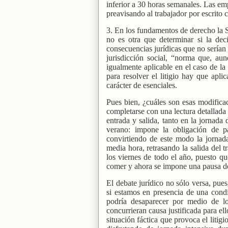
inferior a 30 horas semanales. Las emp
preavisando al trabajador por escrito 
3. En los fundamentos de derecho la 
no es otra que determinar si la dec
consecuencias jurídicas que no serían 
jurisdicción social, “norma que, au
igualmente aplicable en el caso de la
para resolver el litigio hay que apli
carácter de esenciales.
Pues bien, ¿cuáles son esas modifica
completarse con una lectura detallada 
entrada y salida, tanto en la jornada
verano: impone la obligación de p
convirtiendo de este modo la jornada
media hora, retrasando la salida del 
los viernes de todo el año, puesto qu
comer y ahora se impone una pausa de
El debate jurídico no sólo versa, pues
si estamos en presencia de una condi
podría desaparecer por medio de l
concurrieran causa justificada para el
situación fáctica que provoca el litig