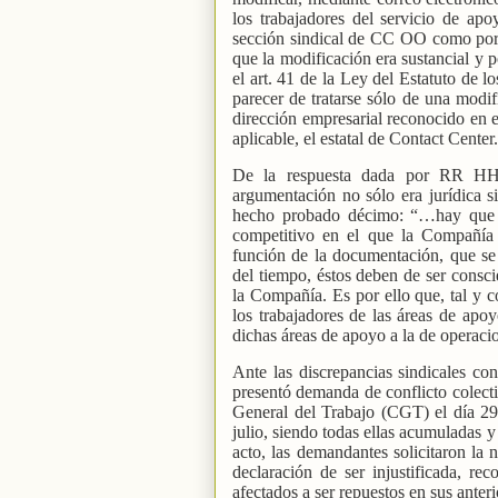
los trabajadores del servicio de apo
sección sindical de CC OO como por 
que la modificación era sustancial y p
el art. 41 de la Ley del Estatuto de l
parecer de tratarse sólo de una modif
dirección empresarial reconocido en e
aplicable, el estatal de Contact Center.
De la respuesta dada por RR HH a
argumentación no sólo era jurídica s
hecho probado décimo: “…hay que 
competitivo en el que la Compañía
función de la documentación, que se h
del tiempo, éstos deben de ser consci
la Compañía. Es por ello que, tal y 
los trabajadores de las áreas de apo
dichas áreas de apoyo a la de operaci
Ante las discrepancias sindicales co
presentó demanda de conflicto colecti
General del Trabajo (CGT) el día 29
julio, siendo todas ellas acumuladas y
acto, las demandantes solicitaron la 
declaración de ser injustificada, r
afectados a ser repuestos en sus anteri