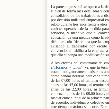
La parte empresarial se opuso a la d
si bien de forma más detalladas y co
consolidado de los trabajadores a dis
por decisión unilateral empresarial e
piloto durante tres años frente a otros 
carácter operativo de la medida para
servicios, y mantuvo que el conveni
aplicación de una medida como la a
dicho artículo “determina que las emp
avisando al trabajador por escrit
convencional habilita a la empresa a 
que ello suponga una modificación sus
A los efectos del comentario de est
a“Horarios y tunos”,
ya que la tesis
estarán obligatoriamente adscritos a 
como bandas horarias para cada turno
de las 07,00 horas ni terminar desp
antes de las 15,00 horas, ni terminar
antes de las 22,00 horas, ni termi
comenzar antes de las 09,00 horas, ni
mediar entre el final de la primera par
de acuerdo, individual o colectivo e
este tiempo máximo se acorte. Este 