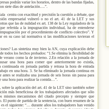
resas podrán variar los horarios, dentro de las bandas fijadas,
con siete días de antelación….”.
Sala
centra con exactitud y precisión la cuestión a debate, que
isión empresarial vulneró o no el art. 41 de la LET y sus
otras que las de nulidad ex art. 138 de la Ley reguladora de la
nque referida a la impugnación individual, ha de entenderse
 impugnación por el procedimiento de conflicto colectivo”. Y
car en su caso tal normativa si las modificaciones tuvieran el
ciones? Las sintetiza muy bien la AN, cuya explicación debe
de todos los hechos probados: “1.Se elimina la flexibilidad de
 de verano como la de invierno. 2.En relación a la jornada de
ausar una hora para comer que anteriormente no existía,
 continuada en jornada partida y retrasa la hora de entrada
trabajo en una hora. 3. Se ha eliminado la jornada continua en
e antes se realizaba una jornada de seis horas sin pausa para
 una hora para realizar la comida…”.
, sobre la aplicación del art. 41 de la LET sino también sobre
ción más beneficiosa de los trabajadores afectados que sólo
os mismos mecanismos del citado precepto y siempre que
lo. El punto de partida de la sentencia, con buen resumen de la
io es el siguiente: “… durante años los trabajadores han venido