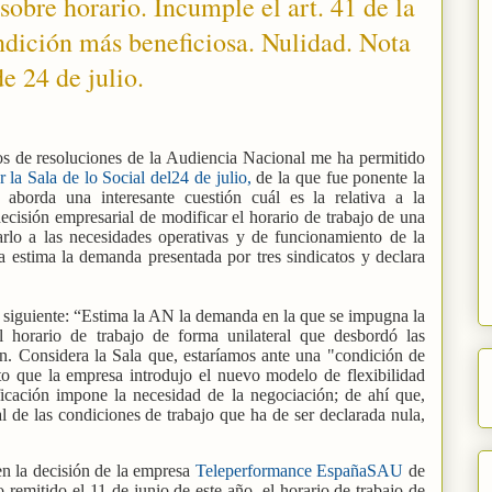
sobre horario. Incumple el art. 41 de la
dición más beneficiosa. Nulidad. Nota
e 24 de julio.
tos de resoluciones de la Audiencia Nacional me ha permitido
r la Sala de lo Social del24 de julio,
de la que fue ponente la
 aborda una interesante cuestión cuál es la relativa a la
cisión empresarial de modificar el horario de trabajo de una
arlo a las necesidades operativas y de funcionamiento de la
a estima la demanda presentada por tres sindicatos y declara
l siguiente: “Estima la AN la demanda en la que se impugna la
l horario de trabajo de forma unilateral que desbordó las
ón. Considera la Sala que, estaríamos ante una "condición de
to que la empresa introdujo el nuevo modelo de flexibilidad
icación impone la necesidad de la negociación; de ahí que,
l de las condiciones de trabajo que ha de ser declarada nula,
 en la decisión de la empresa
Teleperformance EspañaSAU
de
 remitido el 11 de junio de este año, el horario de trabajo de