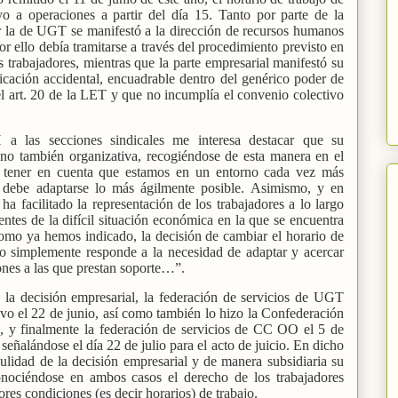
yo a operaciones a partir del día 15. Tanto por parte de la
la de UGT se manifestó a la dirección de recursos humanos
or ello debía tramitarse a través del procedimiento previsto en
os trabajadores, mientras que la parte empresarial manifestó su
icación accidental, encuadrable dentro del genérico poder de
l art. 20 de la LET y que no incumplía el convenio colectivo
 las secciones sindicales me interesa destacar que su
ino también organizativa, recogiéndose de esta manera en el
tener en cuenta que estamos en un entorno cada vez más
 debe adaptarse lo más ágilmente posible. Asimismo, y en
a facilitado la representación de los trabajadores a lo largo
entes de la difícil situación económica en la que se encuentra
como ya hemos indicado, la decisión de cambiar el horario de
yo simplemente responde a la necesidad de adaptar y acercar
ones a las que prestan soporte…”.
n la decisión empresarial, la federación de servicios de UGT
vo el 22 de junio, así como también lo hizo la Confederación
, y finalmente la federación de servicios de CC OO el 5 de
 señalándose el día 22 de julio para el acto de juicio. En dicho
nulidad de la decisión empresarial y de manera subsidiaria su
econociéndose en ambos casos el derecho de los trabajadores
ores condiciones (es decir horarios) de trabajo.