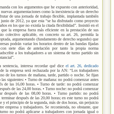
emanda con los argumentos que he expuesto con anterioridad,
n nuevas argumentaciones como la inexistencia de un derecho
frutar de una jornada de trabajo flexible, implantada también
n junio de 2012, ya que esta “se ha disfrutado como proyecto
años en los que no existía la citada flexibilidad”. Insistió en el
 que la empresa fuera más eficiente en la prestación de sus
o colectivo aplicable, en concreto su art. 26, permitía la
doptada, argumentando (fundamento de derecho segundo) que
resas podrán variar los horarios dentro de las bandas fijadas
o con siete días de antelación por tanto la propia norma
adscribir a los trabajadores a un sistema de turno partido sin
tancial”.
a sentencia, interesa recordar qué dice
el art. 26, dedicado
 de la empresa será rechazada por la AN: “Los trabajadores
uno de los turnos de mañana, tarde, partido o noche. Se fijan
 las siguientes: • Turno de mañana: no podrá comenzar antes
ués de las 16,00 horas. • Turno de tarde: no podrá comenzar
 después de las 24,00 horas. • Turno noche: no podrá comenzar
nar después de las 08,00 horas. • Turno partido: no podrá
 terminar después de las 20,00 horas; en este turno no podrá
te y el principio de la segunda, más de dos horas, sin perjuicio
ntre empresa y trabajadores. Se recomienda, no obstante, que
turno no podrá aplicarse a trabajadores con jornada igual o