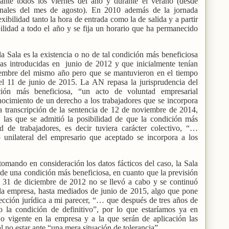
rante todos los viernes del año y durante el verano (desde
inales del mes de agosto). En 2010 además de la jornada
exibilidad tanto la hora de entrada como la de salida y a partir
ilidad a todo el año y se fija un horario que ha permanecido
a Sala es la existencia o no de tal condición más beneficiosa
ias introducidas en
junio de 2012 y que inicialmente tenían
iciembre del mismo año pero que se mantuvieron en el tiempo
del 11 de junio de 2015. La AN repasa la jurisprudencia del
ión más beneficiosa, “un acto de voluntad empresarial
nocimiento de un derecho a los trabajadores que se incorpora
ia transcripción de la sentencia de 12 de noviembre de 2014,
n las que se admitió la posibilidad de que la condición más
ad de trabajadores, es decir tuviera carácter colectivo, “…
 unilateral del empresario que aceptado se incorpora a los
tomando en consideración los datos fácticos del caso, la Sala
a de una condición más beneficiosa, en cuanto que la previsión
 el 31 de diciembre de 2012 no se llevó a cabo y se continuó
e la empresa, hasta mediados de junio de 2015, algo que pone
ección jurídica a mi parecer, “… que después de tres años de
do la condición de definitivo”, por lo que estaríamos ya en
jo vigente en la empresa y a la que serán de aplicación las
al no estar ante “una mera situación de tolerancia”.