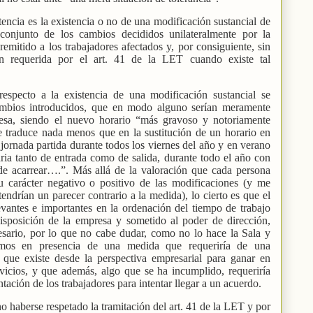
tencia es la existencia o no de una modificación sustancial de
 conjunto de los cambios decididos unilateralmente por la
emitido a los trabajadores afectados y, por consiguiente, sin
ón requerida por el art. 41 de la LET cuando existe tal
 respecto a la existencia de una modificación sustancial se
cambios introducidos, que en modo alguno serían meramente
esa, siendo el nuevo horario “más gravoso y notoriamente
se traduce nada menos que en la sustitución de un horario en
jornada partida durante todos los viernes del año y en verano
aria tanto de entrada como de salida, durante todo el año con
ede acarrear….”. Más allá de la valoración que cada persona
su carácter negativo o positivo de las modificaciones (y me
endrían un parecer contrario a la medida), lo cierto es que el
vantes e importantes en la ordenación del tiempo de trabajo
disposición de la empresa y sometido al poder de dirección,
esario, por lo que no cabe dudar, como no lo hace la Sala y
amos en presencia de una medida que requeriría de una
e que existe desde la perspectiva empresarial para ganar en
rvicios, y que además, algo que se ha incumplido, requeriría
tación de los trabajadores para intentar llegar a un acuerdo.
 no haberse respetado la tramitación del art. 41 de la LET y por