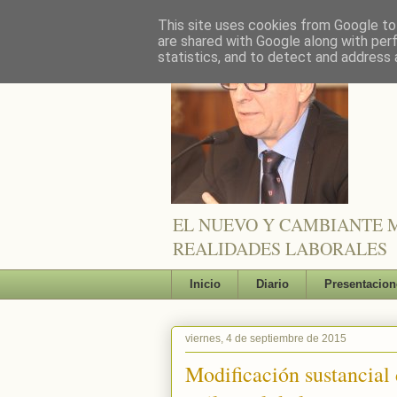
This site uses cookies from Google to 
are shared with Google along with per
statistics, and to detect and address 
EL NUEVO Y CAMBIANTE M
REALIDADES LABORALES
Inicio
Diario
Presentacion
viernes, 4 de septiembre de 2015
Modificación sustancial 