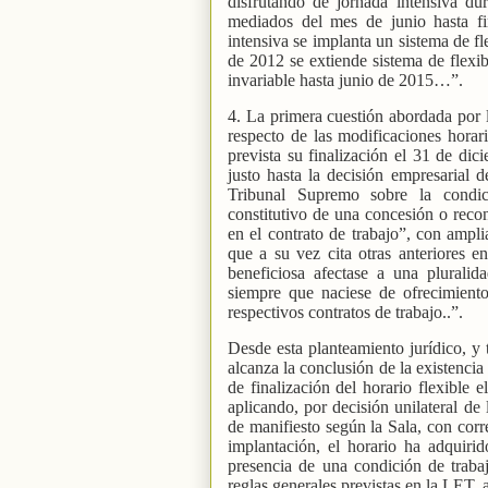
disfrutando de jornada intensiva du
mediados del mes de junio hasta f
intensiva se implanta un sistema de fl
de 2012 se extiende sistema de flexib
invariable hasta junio de 2015…”.
4. La primera cuestión abordada por l
respecto de las modificaciones horar
prevista su finalización el 31 de d
justo hasta la decisión empresarial 
Tribunal Supremo sobre la condic
constitutivo de una concesión o reco
en el contrato de trabajo”, con ampl
que a su vez cita otras anteriores e
beneficiosa afectase a una pluralid
siempre que naciese de ofrecimiento
respectivos contratos de trabajo..”.
Desde esta planteamiento jurídico, y 
alcanza la conclusión de la existenci
de finalización del horario flexible
aplicando, por decisión unilateral d
de manifiesto según la Sala, con corr
implantación, el horario ha adquiri
presencia de una condición de traba
reglas generales previstas en la LET, 