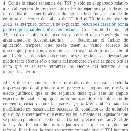
4. Contra la citada sentencia del TSJ, y sólo en el apartado relativo
a la vulneración de los derechos de los trabajadores por aplicación
retroactiva del acuerdo alcanzado por la dirección y el comité de
empresa del centro de trabajo de Madrid el 28 de noviembre de
2012, se interpuso, como ya he explicado,
recursode casación por la
parte empresarial demandada en instancia.
Con prontitud delimita el
TS cuál es el objeto del recurso y sobre el que deberá girar su
argumentación (desestimatoria): “… determinar el ámbito de
aplicación temporal que puede tener el válido acuerdo de
descuelgue por razones económicas en materia de jornada laboral
anual y de salario. Más concretamente se cuestiona si el descuelgue
puede tener efectos sólo a partir del momento en que se pacta o si es
lícito que se acuerde retrotraer los efectos del acuerdo a un
momento anterior”.
El TS debe responder a los dos motivos del recurso, siendo la
respuesta que da al primero a mi parecer tan importante, o más, a
efecto jurídicos, que la del segundo, dado que abre un amplio
espectro de posible impugnación de un acuerdo de inaplicación de
convenio pactado entre las partes (¿y quizás también para las
modificaciones sustanciales pactadas de condiciones de trabajo?)
que dudo sinceramente que estuviera en la mente del legislador que
se pudiera plantear en sede judicial la interpretación del art. 82.3 de
la Ley del Estatuto de los trabajadores a la que en seguida me
referiré. Pues bien, la parte recurrente entiende que el TSJ incurrió