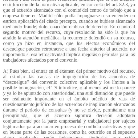
en infracción de la normativa aplicable, en concreto del art. 82.3, ya
que el acuerdo alcanzado con el comité del centro de trabajo que a
empresa tiene en Madrid sólo podía impugnarse a su entender en
estricta aplicación del citado precepto, cuando se hubiera alcanzado
mediando fraude, dolo, coacción o abuso de derecho. En cuanto al
segundo motivo del recurso, cuya resolución ha sido la que ha
atraído la atención mediática, la recurrente defendió en su recurso,
como ya hizo en instancia, que los efectos económicos del
descuelgue pueden retrotraerse a una fecha anterior al acuerdo, no
importando si esa retroactividad implica mejoras o pérdidas para los
trabajadores afectados por el convenio.
A) Pues bien, al entrar en el examen del primer motivo del recurso,
al estudiar las causas de impugnación de los acuerdos de
“descuelgue” del convenio colectivo aplicable y los límites a la
posible impugnación, el TS introduce, o al menos así me lo parece
y ya lo he apuntado con anterioridad, una sutil distinción que puede
ser realmente importante en el ámbito práctico de vías de
cuestionamiento jurídico de los acuerdos de inaplicación alcanzados
durante el período de consultas (y no se olvide, permítanme una
perogrullada, que el acuerdo significa decisión adoptada
conjuntamente por la parte empresarial y trabajadora) por sujetos
legitimados para accionar en proceso de conflicto colectivos y que
en buena parte de las ocasiones, como ha ocurrido en el supuesto
ahora analizado, serán federaciones sindicales que estén