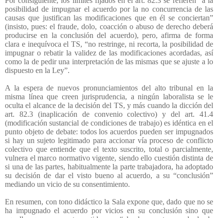
Por consiguiente, los límites fijados en el art. 82.3 se refieren “a la
posibilidad de impugnar el acuerdo por la no concurrencia de las
causas que justifican las modificaciones que en él se conciertan”
(insisto, pues: el fraude, dolo, coacción o abuso de derecho deberá
producirse en la conclusión del acuerdo), pero, afirma de forma
clara e inequívoca el TS, “no restringe, ni recorta, la posibilidad de
impugnar o rebatir la validez de las modificaciones acordadas, así
como la de pedir una interpretación de las mismas que se ajuste a lo
dispuesto en la Ley”.
A la espera de nuevos pronunciamientos del alto tribunal en la
misma línea que creen jurisprudencia, a ningún laboralista se le
oculta el alcance de la decisión del TS, y más cuando la dicción del
art. 82.3 (inaplicación de convenio colectivo) y del art. 41.4
(modificación sustancial de condiciones de trabajo) es idéntica en el
punto objeto de debate: todos los acuerdos pueden ser impugnados
si hay un sujeto legitimado para accionar vía proceso de conflicto
colectivo que entiende que el texto suscrito, total o parcialmente,
vulnera el marco normativo vigente, siendo ello cuestión distinta de
si una de las partes, habitualmente la parte trabajadora, ha adoptado
su decisión de dar el visto bueno al acuerdo, a su “conclusión”
mediando un vicio de su consentimiento.
En resumen, con tono didáctico la Sala expone que, dado que no se
ha impugnado el acuerdo por vicios en su conclusión sino que