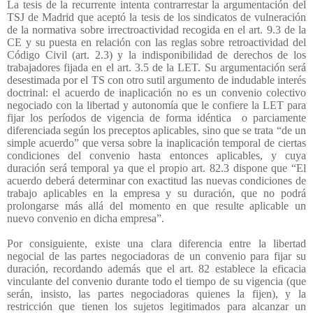
La tesis de la recurrente intenta contrarrestar la argumentación del
TSJ de Madrid que aceptó la tesis de los sindicatos de vulneración
de la normativa sobre irrectroactividad recogida en el art. 9.3 de la
CE y su puesta en relación con las reglas sobre retroactividad del
Código Civil (art. 2.3) y la indisponibilidad de derechos de los
trabajadores fijada en el art. 3.5 de la LET. Su argumentación será
desestimada por el TS con otro sutil argumento de indudable interés
doctrinal: el acuerdo de inaplicación no es un convenio colectivo
negociado con la libertad y autonomía que le confiere la LET para
fijar los períodos de vigencia de forma idéntica
o parciamente
diferenciada según los preceptos aplicables, sino que se trata “de un
simple acuerdo” que versa sobre la inaplicación temporal de ciertas
condiciones del convenio hasta entonces aplicables, y cuya
duración será temporal ya que el propio art. 82.3 dispone que “El
acuerdo deberá determinar con exactitud las nuevas condiciones de
trabajo aplicables en la empresa y su duración, que no podrá
prolongarse más allá del momento en que resulte aplicable un
nuevo convenio en dicha empresa”.
Por consiguiente, existe una clara diferencia entre la libertad
negocial de las partes negociadoras de un convenio para fijar su
duración, recordando además que el art. 82 establece la eficacia
vinculante del convenio durante todo el tiempo de su vigencia (que
serán, insisto, las partes negociadoras quienes la fijen), y la
restricción que tienen los sujetos legitimados para alcanzar un