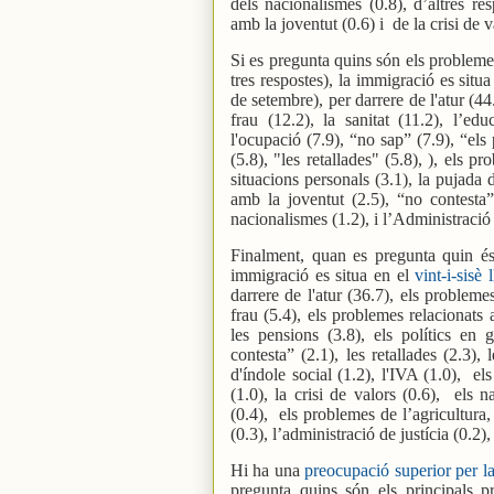
dels nacionalismes (0.8), d’altres re
amb la joventut (0.6) i
de la crisi de v
Si es pregunta quins són els probleme
tres respostes), la immigració es situ
de setembre), per darrere de l'atur (4
frau (12.2), la sanitat (11.2), l’e
l'ocupació (7.9), “no sap” (7.9), “els p
(5.8), "les retallades" (5.8), ), els p
situacions personals (3.1), la pujada 
amb la joventut (2.5), “no contesta” 
nacionalismes (1.2), i l’Administració 
Finalment, quan es pregunta quin és
immigració es situa en el
vint-i-sisè 
darrere de l'atur (36.7), els probleme
frau (5.4), els problemes relacionats a
les pensions (3.8), els polítics en g
contesta” (2.1), les retallades (2.3),
d'índole social (1.2), l'IVA (1.0),
els
(1.0), la crisi de valors (0.6),
els n
(0.4),
els problemes de l’agricultura,
(0.3), l’administració de justícia (0.2),
Hi ha una
preocupació superior per l
pregunta quins són els principals 