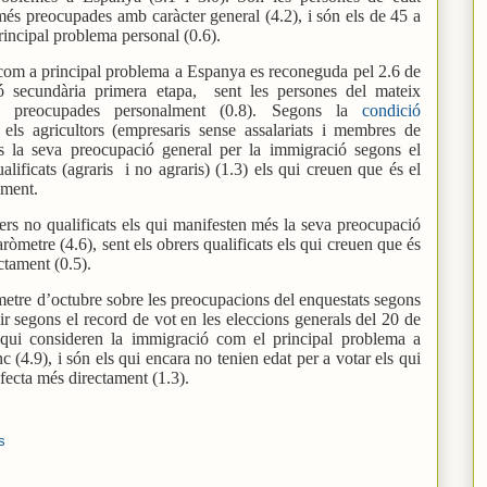
més preocupades amb caràcter general (4.2), i són els de 45 a
rincipal problema personal (0.6).
com a principal problema a Espanya es reconeguda pel 2.6 de
ó secundària primera etapa,
sent les persones del mateix
és preocupades personalment (0.8). Segons la
condició
 els agricultors (empresaris sense assalariats i membres de
s la seva preocupació general per la immigració segons el
lificats (agraris
i no agraris) (1.3) els qui creuen que és el
ament.
ers no qualificats els qui manifesten més la seva preocupació
ròmetre (4.6), sent els obrers qualificats els qui creuen que és
ctament (0.5).
metre d’octubre sobre les preocupacions del enquestats segons
ir segons el record de vot en les eleccions generals del 20 de
qui consideren la immigració com el principal problema a
 (4.9), i són els qui encara no tenien edat per a votar els qui
fecta més directament (1.3).
s