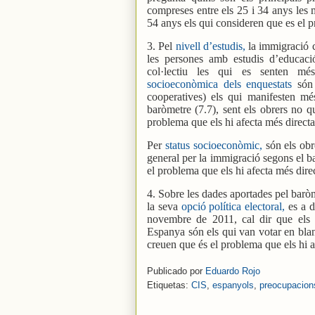
compreses entre els 25 i 34 anys les 
54 anys els qui consideren que es el p
3. Pel
nivell d’estudis,
la immigració 
les persones amb estudis d’educaci
col·lectiu les qui es senten m
socioeconòmica dels enquestats
són
cooperatives) els qui manifesten mé
baròmetre (7.7), sent els obrers no qua
problema que els hi afecta més direct
Per
status socioeconòmic,
són els obr
general per la immigració segons el ba
el problema que els hi afecta més dire
4. Sobre les dades aportades pel barò
la seva
opció política electoral,
es a d
novembre de 2011, cal dir que els 
Espanya són els qui van votar en blanc
creuen que és el problema que els hi a
Publicado por
Eduardo Rojo
Etiquetas:
CIS
,
espanyols
,
preocupacion