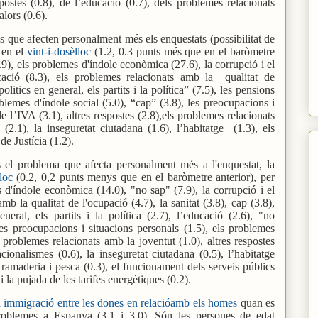
spostes (0.8), de l’educació (0.7), dels problemes relacionats
alors (0.6).
s que afecten personalment més els enquestats (possibilitat de
a en el
vint-i-dosèlloc
(1.2, 0.3 punts més que en el baròmetre
4.9), els problemes d'índole econòmica (27.6), la corrupció i el
ducació (8.3), els problemes relacionats amb la
qualitat de
olitics en general, els partits i la política” (7.5), les pensions
roblemes d'índole social (5.0), “cap” (3.8), les preocupacions i
de l’IVA (3.1), altres respostes (2.8),els problemes relacionats
(2.1), la inseguretat ciutadana (1.6), l’habitatge
(1.3), els
de Justícia (1.2).
 el problema que afecta personalment més a l'enquestat, la
lloc
(0.2, 0,2 punts menys que en el baròmetre anterior), per
s d'índole econòmica (14.0), "no sap" (7.9), la corrupció i el
mb la qualitat de l'ocupació (4.7), la sanitat (3.8), cap (3.8),
eneral, els partits i la política (2.7), l’educació (2.6), "no
 les preocupacions i situacions personals (1.5), els problemes
 problemes relacionats amb la joventut (1.0), altres respostes
acionalismes (0.6), la inseguretat ciutadana (0.5), l’habitatge
 ramaderia i pesca (0.3), el funcionament dels serveis públics
 i la pujada de les tarifes energètiques (0.2).
a immigració entre les dones en relacióamb els homes
quan es
problemes a Espanya (3.1 i 3.0). Són les persones de edat