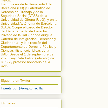
nietos.
Fui profesor de la Universidad de
Barcelona (UB) y Catedrático de
Derecho del Trabajo y de la
Seguridad Social (DTSS) de la
Universidad de Girona (UdG); y en la
Universidad Autónoma de Barcelona
(UAB). Ocupé el cargo de Director
del Departamento de Derecho
Privado de la UdG, donde dirigí la
Cátedra de Inmigración, Derechos y
Ciudadanía.
, y la dirección del
Departamento de Derecho Público y
Ciencias Historicojurídicas de la
UAB. Desde el 1 de septiembre de
2023, soy Catedrático (jubilado) de
DTSS y profesor honorario de la
UAB.
Sígueme en Twitter:
Tweets por @erojotorrecilla
Etiquetas