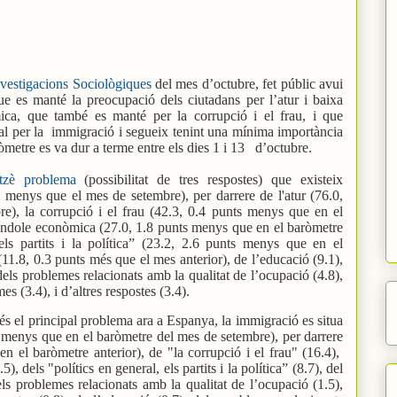
nvestigacions Sociològiques
del mes d’octubre,
fet públic avui
e es manté la preocupació dels ciutadans per l’atur i baixa
ica, que també es manté per la corrupció i el frau, i que
l per la
immigració i segueix tenint una mínima importància
ròmetre es va dur a terme entre els dies 1 i 13
d’octubre.
tzè problema
(possibilitat de tres respostes) que existeix
 menys que el mes de setembre), per darrere de l'atur (76.0,
e), la corrupció i el frau (42.3, 0.4 punts menys que en el
índole econòmica (27.0, 1.8 punts menys que en el baròmetre
 els partits i la política” (23.2, 2.6 punts menys que en el
(11.8, 0.3 punts més que el mes anterior), de l’educació (9.1),
dels problemes relacionats amb la qualitat de l’ocupació (4.8),
es (3.4), i d’altres respostes (3.4).
és el principal problema ara a Espanya, la immigració es situa
 menys que en el baròmetre del mes de setembre), per darrere
n el baròmetre anterior), de "la corrupció i el frau" (16.4),
 dels "polítics en general, els partits i la política” (8.7), del
els problemes relacionats amb la qualitat de l’ocupació (1.5),