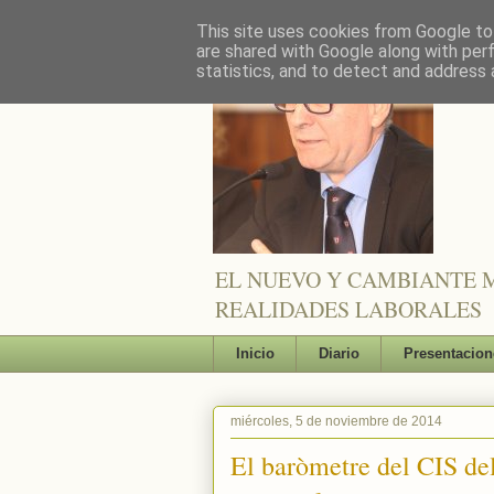
This site uses cookies from Google to 
are shared with Google along with per
statistics, and to detect and address 
EL NUEVO Y CAMBIANTE M
REALIDADES LABORALES
Inicio
Diario
Presentacion
miércoles, 5 de noviembre de 2014
El baròmetre del CIS de