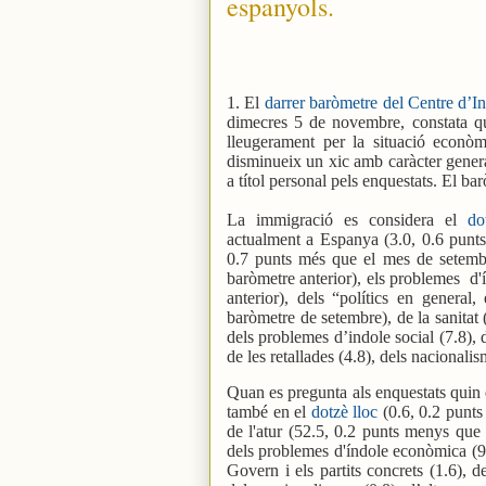
espanyols.
1. El
darrer baròmetre del Centre d’I
dimecres 5 de novembre, constata qu
lleugerament per la situació econòm
disminueix un xic amb caràcter genera
a títol personal pels enquestats. El ba
La immigració es considera el
do
actualment a Espanya (3.0, 0.6 punts
0.7 punts més que el mes de setembr
baròmetre anterior), els problemes
d'
anterior), dels “polítics en general,
baròmetre de setembre), de la sanitat 
dels problemes d’indole social (7.8), 
de les retallades (4.8), dels nacionalism
Quan es pregunta als enquestats quin 
també en el
dotzè lloc
(0.6, 0.2 punts
de l'atur (52.5, 0.2 punts menys que e
dels problemes d'índole econòmica (9.5),
Govern i els partits concrets (1.6), d