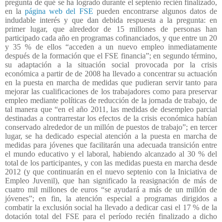
pregunta de qué se ha logrado durante el septenio recién finalizado,
en la
página web del FSE
pueden encontrarse algunos datos de
indudable interés y que dan debida respuesta a la pregunta: en
primer lugar, que alrededor de 15 millones de personas han
participado cada año en programas cofinanciados, y que entre un 20
y 35 % de ellos “
acceden a un nuevo empleo inmediatamente
después de la formación que el FSE financia”; en segundo término,
su adaptación a la situación social provocada por la crisis
económica a partir de de 2008 ha llevado a concentrar su actuación
en la puesta en marcha de medidas que pudieran servir tanto para
mejorar las cualificaciones de los trabajadores como para preservar
empleo mediante políticas de reducción de la jornada de trabajo, de
tal manera que “en el año 2011, las medidas de desempleo parcial
destinadas a contrarrestar los efectos de la crisis económica habían
conservado alrededor de un millón de puestos de trabajo”; en tercer
lugar, se ha dedicado especial atención a la puesta en marcha de
medidas para jóvenes que facilitarán una adecuada transición entre
el mundo educativo y el laboral, habiendo alcanzado al 30 % del
total de los participantes, y con las medidas puesta en marcha desde
2012 (y que continuarán en el nuevo septenio con la Iniciativa de
Empleo Juvenil), que han significado la reasignación de más de
cuatro mil millones de euros “se ayudará a más de un millón de
jóvenes”; en fin, la atención especial a programas dirigidos a
combatir la exclusión social ha llevado a dedicar casi el 17 % de la
dotación total del FSE para el período recién finalizado a dicho