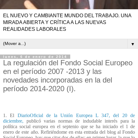
EL NUEVO Y CAMBIANTE MUNDO DEL TRABAJO. UNA
MIRADA ABIERTA Y CRÍTICA A LAS NUEVAS
REALIDADES LABORALES
▼
lunes, 6 de enero de 2014
La regulación del Fondo Social Europeo
en el período 2007 -2013 y las
novedades incorporadas en la del
período 2014-2020 (I).
1. El
DiarioOficial de la Unión Europea L 347, del 20 de
diciembre,
publicó varias normas de indudable interés para la
política social europea en el septenio que se ha iniciado el 1 de
enero de este año. Refiriéndome en esta entrada del blog al Fondo
Social Europeo, hay que citar dos de ellas: en primer lugar, la que lo