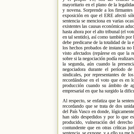
mayoritario en el plano de la legalida
y novena. Sorprende a los firmantes 
exposición en que el ERE afectó sólo
sentencia se menciona en varias ocasio
existentes las causas económicas aduc
hasta ahora por el alto tribunal (el v
en tal sentido), así como también por 
debe predicarse de la totalidad de la
los hechos probados de instancia no 
visto afectados (repárese en que la 
sobre si la negociación podía realizar
la segunda, aún cuando la presencia
negociadora durante el período de c
sindicales, por representantes de lo
recordándose en el voto que es en lo
producción cuando su ámbito de apr
empresarial en que ha surgido la difi
Al respecto, se enfatiza que la senten
recordando que se trata de dos uni
del País Vasco en donde, lógicamente
han sido despedidos y por lo que est
producido, vulneración del derecho 
contundente que en otras críticas jur
sentencia, se expone, y a ello ya me 