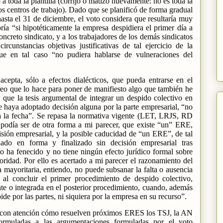
 toda la plantilla (corrijo o matizo nuevamente: no es toda la
dos centros de trabajo). Dado que se planificó de forma gradual
hasta el 31 de diciembre, el voto considera que resultaría muy
oría “si hipotéticamente la empresa despidiera el primer día a
concreto sindicato, y a los trabajadores de los demás sindicatos
rcunstancias objetivas justificativas de tal ejercicio de la
que en tal caso “no pudiera hablarse de vulneraciones del
 acepta, sólo a efectos dialécticos, que pueda entrarse en el
reo que lo hace para poner de manifiesto algo que también he
 que la tesis argumental de integrar un despido colectivo en
se haya adoptado decisión alguna por la parte empresarial, “no
ta la fecha”. Se repasa la normativa vigente (LET, LRJS, RD
odía ser de otra forma a mi parecer, que existe “un” ERE,
sión empresarial, y la posible caducidad de “un ERE”, de tal
ado en forma y finalizado sin decisión empresarial tras
sto ha fenecido y no tiene ningún efecto jurídico formal sobre
ridad. Por ello es acertado a mi parecer el razonamiento del
mayoritaria, entiendo, no puede subsanar la falta o ausencia
a al concluir el primer procedimiento de despido colectivo,
te o integrada en el posterior procedimiento, cuando, además
ide por las partes, ni siquiera por la empresa en su recurso”.
ir con atención cómo resuelven próximos ERES los TSJ, la AN
formuladas a las argumentaciones formuladas por el voto