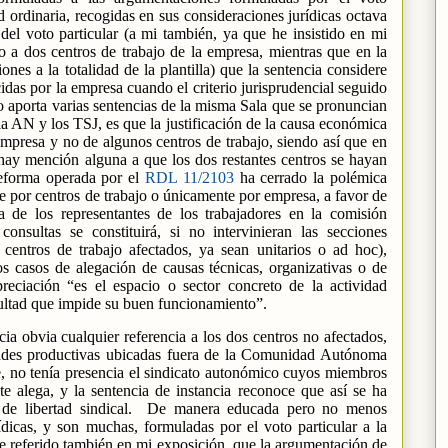
d ordinaria, recogidas en sus consideraciones jurídicas octava
del voto particular (a mi también, ya que he insistido en mi
 a dos centros de trabajo de la empresa, mientras que en la
nes a la totalidad de la plantilla) que la sentencia considere
idas por la empresa cuando el criterio jurisprudencial seguido
oto aporta varias sentencias de la misma Sala que se pronuncian
la AN y los TSJ, es que la justificación de la causa económica
 empresa y no de algunos centros de trabajo, siendo así que en
hay mención alguna a que los dos restantes centros se hayan
reforma operada por el
RDL 11/2103
ha cerrado la polémica
se por centros de trabajo o únicamente por empresa, a favor de
 de los representantes de los trabajadores en la comisión
onsultas se constituirá, si no intervinieran las secciones
s centros de trabajo afectados, ya sean unitarios o ad hoc),
s casos de alegación de causas técnicas, organizativas o de
eciación “es el espacio o sector concreto de la actividad
cultad que impide su buen funcionamiento”.
cia obvia cualquier referencia a los dos centros no afectados,
dades productivas ubicadas fuera de la Comunidad Autónoma
, no tenía presencia el sindicato autonómico cuyos miembros
e alega, y la sentencia de instancia reconoce que así se ha
de libertad sindical.
De manera educada pero no menos
ídicas, y son muchas, formuladas por el voto particular a la
he referido también en mi exposición, que la argumentación de