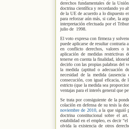
derechos fundamentales de la Unión 
doctrina científica y recordando yo a
de la UE de acuerdo a lo dispuesto en 
para reforzar aún más, si cabe, la arg
interpretación efectuada por el Tribu
julio de
1998.
El voto expresa con firmeza y solvenci
puede aplicarse de resultar contraria 
en conflicto derechos, valores o i
aplicación de medidas restrictivas 
tenerse en cuenta la finalidad, idonei
decirlo con las propias palabras del v
la medida (aptitud o adecuación de
necesidad de la medida (ausencia 
consecución, con igual eficacia, de l
estricto (que la medida sea proporcio
ventajas para el interés general que pe
Se trata por consiguiente de la ponde
colación en defensa de su tesis la do
noviembre de 2010,
a la que siguió
doctrina constitucional sobre el ar
estabilidad en el empleo, es decir “e
olvida la existencia de otros derec