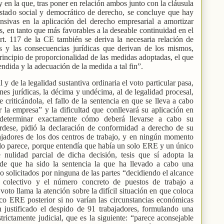
 y en la que, tras poner en relación ambos junto con la cláusula
Estado social y democrático de derecho, se concluye que hay
nsivas en la aplicación del derecho empresarial a amortizar
s, en tanto que más favorables a la deseable continuidad en el
rt. 117 de la CE también se deriva la necesaria relación de
s y las consecuencias jurídicas que derivan de los mismos,
principio de proporcionalidad de las medidas adoptadas, el que
tendida y la adecuación de la medida a tal fin”.
l y de la legalidad sustantiva ordinaria el voto particular pasa,
nes jurídicas, la décima y undécima, al de legalidad procesal,
criticándola, el fallo de la sentencia en que se lleva a cabo
 la empresa” y la dificultad que conllevará su aplicación en
 determinar exactamente cómo deberá llevarse a cabo su
érdese, pidió la declaración de conformidad a derecho de su
bajadores de los dos centros de trabajo, y en ningún momento
e lo parece, porque entendía que había un solo ERE y un único
e nulidad parcial de dicha decisión, tesis que sí adopta la
nde que ha sido la sentencia la que ha llevado a cabo una
o solicitados por ninguna de las partes “decidiendo el alcance
o colectivo y el número concreto de puestos de trabajo a
 voto llama la atención sobre la difícil situación en que coloca
ico ERE posterior si no varían las circunstancias económicas
n justificado el despido de 91 trabajadores, formulando una
trictamente judicial, que es la siguiente: “parece aconsejable