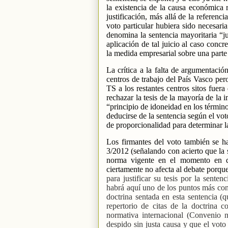
la existencia de la causa económica 
justificación, más allá de la referenc
voto particular hubiera sido necesari
denomina la sentencia mayoritaria “ju
aplicación de tal juicio al caso conc
la medida empresarial sobre una parte 
La crítica a la falta de argumentació
centros de trabajo del País Vasco pero
TS a los restantes centros sitos fuer
rechazar la tesis de la mayoría de la
“principio de idoneidad en los término
deducirse de la sentencia según el vot
de proporcionalidad para determinar la
Los firmantes del voto también se h
3/2012 (señalando con acierto que la s
norma vigente en el momento en 
ciertamente no afecta al debate porque
para justificar su tesis por la sent
habrá aquí uno de los puntos más conf
doctrina sentada en esta sentencia (
repertorio de citas de la doctrina c
normativa internacional (Convenio n
despido sin justa causa y que el vot