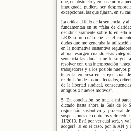
que, en abstracto y en base normalment
impugnada pudiera ser desproporcio
excepciones, las que fijaran, en su cas
La crítica al fallo de la sentencia, y 
fundamentan en su “falta de clarida
decidir claramente sobre lo en ella r
LRJS sobre cuál debe ser el contenido
dudas que me generaba la utilización 
en la normativa sustantiva regulado
ahora resurgen cuando esas categorías
sentencia las dudas que le surgen a
resolver con una interpretación “integ
trabajadores y a los posible nuevos p
tener la empresa en la ejecución de
readmisión de los no afectados, criter
de la libertad sindical, consecuencia
antiguos o nuevos motivos”.
5. En conclusión, se trata a mi par
dictado hasta ahora la Sala de lo 
regulación sustantiva y procesal d
suspensiones de contratos y de redu
11/2013. Está por ver cuál será, y ya 
acogerá, si es el caso, por la AN y 