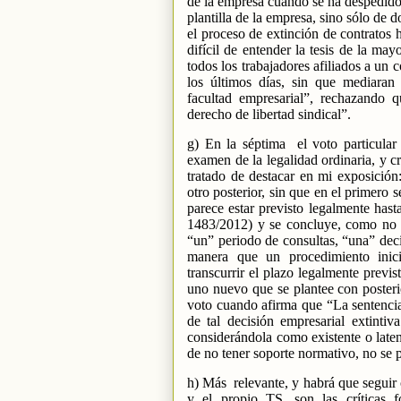
de la empresa cuando se ha despedido a
plantilla de la empresa, sino sólo de 
el proceso de extinción de contratos 
difícil de entender la tesis de la may
todos los trabajadores afiliados a un 
los últimos días, sin que mediaran ci
facultad empresarial”, rechazando 
derecho de libertad sindical”.
g) En la séptima
el voto particular
examen de la legalidad ordinaria, y c
tratado de destacar en mi exposición:
otro posterior, sin que en el primero 
parece estar previsto legalmente has
1483/2012) y se concluye, como no p
“un” periodo de consultas, “una” deci
manera que un procedimiento inici
transcurrir el plazo legalmente previ
uno nuevo que se plantee con posterio
voto cuando afirma que “La sentencia 
de tal decisión empresarial extintiv
considerándola como existente o laten
de no tener soporte normativo, no se p
h) Más
relevante, y habrá que segu
y el propio TS, son las críticas 