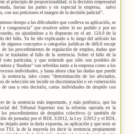
e al principio de proporcionalidad, si la decisión empresarial
nada, fueran las partes y en especial la empresa,
salvo
o, con sus peticiones el margen de la decisión judicial”.
al mismo tiempo a las dificultades que conlleva su aplicación, se
d y congruencia” por resolver sobre lo no pedido y por no
esuelto, no ajustándose a lo dispuesto en el art. 124.9 de la
 del fallo. Ya he ido explicando a lo largo del artículo las
de algunos conceptos o categorías jurídicas de difícil encaje
ra de los procedimientos de regulación de empleo, dudas que
 se trasladan al fallo de la sentencia. Sobre el fallo de la
l voto particular, y que entiende que sólo son posibles de
radora y finalista” van referidas tanto a la empresa como a los
rocesos individuales, y basta ahora citar las dudas que puede
 la sentencia, tales como “determinación de los afectados,
ios de selección sin incidir en discriminación o en vulneración
s de una u otra decisión, cartas individuales de despido con
ecer de la sentencia más importante, y más polémica, que ha
Social del Tribunal Supremo tras la reforma operada en la
e los procedimientos de despidos colectivos (y también de
cción de jornada) por el RDL 3/2012, la Ley 3/2012 y el RDL
he dejado antes la duda expuesta, su aplicación y que tesis se
los TSJ, la de la mayoría (es decir la sentencia propiamente