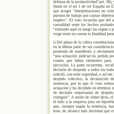
defensa de la productividad´(art. 38),
fijada en el art 1 de ser España un 
que acoger “interpretaciones no exte
puestos de trabajo por causas objetiva
empleo”. El voto recuerda que del a
causalidad entre los hechos probado
“entrando aquí en juego las reglas o 
exige tener en cuenta la finalidad pre
i) Del plano de la crítica constituciona
en la última parte de sus consideracio
poniendo de manifiesto, y obviamente 
“una actuación judicial no pedida por
cuanto que faltan elementos para
ejecución. La parte recurrente, recu
decisión de despedir a todos los tra
solicitó, con toda seguridad, o así m
despido colectivo, la declaración d
sentencia, por lo que el voto entie
actuación y ha decidido en términos n
de decisión empresarial de despid
extinguir”. A modo de obiter dicta, el
el fallo a la empresa para un hipotét
que, siempre según la sentencia, ha
tesis, de alcance más doctrinal que es