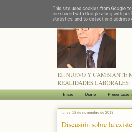
This site uses cookies from Google to 
are shared with Google along with per
statistics, and to detect and address 
EL NUEVO Y CAMBIANTE M
REALIDADES LABORALES
Inicio
Diario
Presentacion
lunes, 18 de noviembre de 2013
Discusión sobre la exist