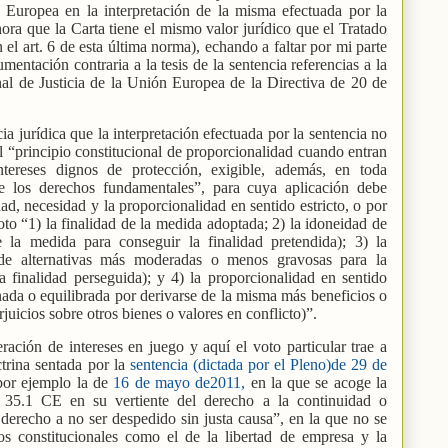
Europea en la interpretación de la misma efectuada por la
hora que la Carta tiene el mismo valor jurídico que el Tratado
el art. 6 de esta última norma), echando a faltar por mi parte
umentación contraria a la tesis de la sentencia referencias a la
nal de Justicia de la Unión Europea de la Directiva de 20 de
a jurídica que la interpretación efectuada por la sentencia no
al “principio constitucional de proporcionalidad cuando entran
ntereses dignos de protección, exigible, además, en toda
de los derechos fundamentales”, para cuya aplicación debe
dad, necesidad y la proporcionalidad en sentido estricto, o por
oto “1) la finalidad de la medida adoptada; 2) la idoneidad de
 la medida para conseguir la finalidad pretendida); 3) la
de alternativas más moderadas o menos gravosas para la
a finalidad perseguida); y 4) la proporcionalidad en sentido
nada o equilibrada por derivarse de la misma más beneficios o
rjuicios sobre otros bienes o valores en conflicto)”.
ración de intereses en juego y aquí el voto particular trae a
ctrina sentada por la
sentencia (dictada por el Pleno)de 29 de
 por ejemplo la de
16 de mayo de2011,
en la que se acoge la
t. 35.1 CE en su vertiente del derecho a la continuidad o
l derecho a no ser despedido sin justa causa”, en la que no se
hos constitucionales como el de la libertad de empresa y la