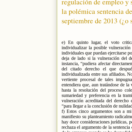
regulación de empleo y s
la polémica sentencia d
septiembre de 2013 (¿o s
e) En quinto lugar, el voto criti
individualizar la posible vulneración
individuales que puedan ejercitarse po
deja de lado si la vulneración del de
instancia, “pudiera afectar directame
del citado derecho el que despué
individualizada entre sus afiliados. N
vertiente procesal de tales impugna
entendiera que, aun tratándose de l
hasta la resolución del proceso cole
sumariedad y preferencia en la trami
vulneración acreditada del derecho 
“para llegar a la conclusión de nulida
f) Estos cinco argumentos son a mi 
manifiesto su planteamiento radicalme
hay doce consideraciones jurídicas, p
rechaza el argumento de la sentencia 