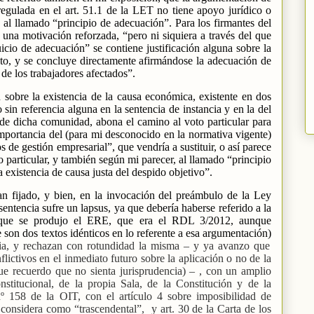
regulada en el art. 51.1 de la LET no tiene apoyo jurídico o
ia al llamado “principio de adecuación”. Para los firmantes del
a una motivación reforzada, “pero ni siquiera a través del que
icio de adecuación” se contiene justificación alguna sobre la
reto, y se concluye directamente afirmándose la adecuación de
de los trabajadores afectados”.
n sobre la existencia de la causa económica, existente en dos
 sin referencia alguna en la sentencia de instancia y en la del
a de dicha comunidad, abona el camino al voto particular para
 importancia del (para mi desconocido en la normativa vigente)
s de gestión empresarial”, que vendría a sustituir, o así parece
o particular, y también según mi parecer, al llamado “principio
 existencia de causa justa del despido objetivo”.
an fijado, y bien, en la invocación del preámbulo de la Ley
entencia sufre un lapsus, ya que debería haberse referido a la
que se produjo el ERE, que era el RDL 3/2012, aunque
 son dos textos idénticos en lo referente a esa argumentación)
encia, y rechazan con rotundidad la misma – y ya avanzo que
lictivos en el inmediato futuro sobre la aplicación o no de la
que recuerdo que no sienta jurisprudencia) – , con un amplio
onstitucional, de la propia Sala, de la Constitución y de la
º 158 de la OIT, con el artículo 4 sobre imposibilidad de
o considera como “trascendental”,
y art. 30 de la Carta de los