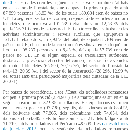
de2012
les dades eren les següents: destacava el nombre d’afiliats
en el sector de l’hostaleria, que ocupava la primera posició amb
87.899 persones (18,83 %), de les quals 189.084 eren de països no
UE. Li seguia el sector del comerç i reparació de vehicles a motor i
bicicletes, que ocupava a 191.539 treballadors, un 12,53 %, dels
quals 126.719 eren de països no UE, i en tercer lloc es trobaven les
activitats administratives i serveis auxiliars, que agrupaven a
121.173 treballadors, un 7,93 % del total, dels quals 81.109 eren de
països no UE; el sector de la construcció es situava en el cinquè lloc
i ocupa a 98.237 persones, un 6,43 %, dels quals 57.739 eren de
països no UE. En el règim especial de treballadors autònoms,
destacava la presència del sector del comerç i reparació de vehicles
de motor i bicicletes (65.690, 30,16 %), del sector de l’hostaleria
(44.413, 20,39 %), i del sector de la construcció (28.296, 12,99 %
del total i amb una participació majoritària dels ciutadans de la UE,
20.271).
Per països de procedència, a tot l’Estat, els treballadors romanesos
ocupen la primera posició (254.901), i els marroquins es situen en la
segona posició amb 182.936 treballadors. Els equatorians es troben
en la tercera posició (97.738), seguits, dels xinesos amb 88.472,
dels bolivians amb 77.865, dels colombians amb 74.054, dels
italians amb 64.685, dels britànics amb 53.121, dels búlgars amb
51.719, i dels treballadors del Perú amb 48.699. Les
dades del mes
de juliolde 2012
eren les següents: els treballadors romanesos