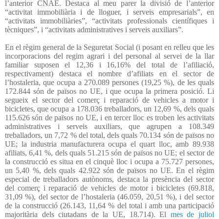
l’anterior CNAE. Destaca al meu parer la divisió de l’anterior
“activitat immobiliària i de lloguer, i serveis empresarials”, en
“activitats immobiliàries”, “activitats professionals científiques i
tècniques”, i “activitats administratives i serveis auxiliars”.
En el règim general de la Seguretat Social (i posant en relleu que les
incorporacions del regim agrari i del personal al servei de la llar
familiar suposen el 12,36 i 16,16% del total de l’afiliació,
respectivament) destaca el nombre d’afiliats en el sector de
l’hostaleria, que ocupa a 270.089 persones (19,25 %), de les quals
172.844 són de països no UE, i que ocupa la primera posició. Li
segueix el sector del comerç i reparació de vehicles a motor i
bicicletes, que ocupa a 178.036 treballadors, un 12,69 %, dels quals
115.626 són de països no UE, i en tercer lloc es troben les activitats
administratives i serveis auxiliars, que agrupen a 108.349
treballadors, un 7,72 % del total, dels quals 70.134 són de països no
UE; la industria manufacturera ocupa el quart lloc, amb 89.938
afiliats, 6,41 %, dels quals 51.215 són de països no UE; el sector de
la construcció es situa en el cinquè lloc i ocupa a 75.727 persones,
un 5,40 %, dels quals 42.922 són de països no UE. En el règim
especial de treballadors autònoms, destaca la presència del sector
del comerç i reparació de vehicles de motor i bicicletes (69.818,
31,09 %), del sector de l’hostaleria (46.059, 20,51 %), i del sector
de la construcció (26.143, 11,64 % del total i amb una participació
majoritària dels ciutadans de la UE, 18.714). El
mes de juliol