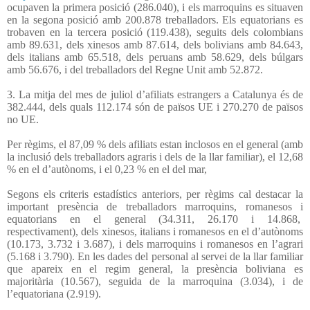
ocupaven la primera posició (286.040), i els marroquins es situaven
en la segona posició amb 200.878 treballadors. Els equatorians es
trobaven en la tercera posició (119.438), seguits dels colombians
amb 89.631, dels xinesos amb 87.614, dels bolivians amb 84.643,
dels italians amb 65.518, dels peruans amb 58.629, dels búlgars
amb 56.676, i del treballadors del Regne Unit amb 52.872.
3. La mitja del mes de juliol d’afiliats estrangers a Catalunya és de
382.444, dels quals 112.174 són de països UE i 270.270 de països
no UE.
Per règims, el 87,09 % dels afiliats estan inclosos en el general (amb
la inclusió dels treballadors agraris i dels de la llar familiar), el 12,68
% en el d’autònoms, i el 0,23 % en el del mar,
Segons els criteris estadístics anteriors, per règims cal destacar la
important presència de treballadors marroquins, romanesos i
equatorians en el general (34.311, 26.170 i 14.868,
respectivament), dels xinesos, italians i romanesos en el d’autònoms
(10.173, 3.732 i 3.687), i dels marroquins i romanesos en l’agrari
(5.168 i 3.790). En les dades del personal al servei de la llar familiar
que apareix en el regim general, la presència boliviana es
majoritària (10.567), seguida de la marroquina (3.034), i de
l’equatoriana (2.919).