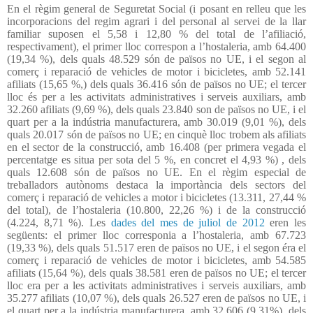
En el règim general de Seguretat Social (i posant en relleu que les
incorporacions del regim agrari i del personal al servei de la llar
familiar suposen el 5,58 i 12,80 % del total de l’afiliació,
respectivament), el primer lloc correspon a l’hostaleria, amb 64.400
(19,34 %), dels quals 48.529 són de països no UE, i el segon al
comerç i reparació de vehicles de motor i bicicletes, amb 52.141
afiliats (15,65 %,) dels quals 36.416 són de països no UE; el tercer
lloc és per a les activitats administratives i serveis auxiliars, amb
32.260 afiliats (9,69 %), dels quals 23.840 son de països no UE, i el
quart per a la indústria manufacturera, amb 30.019 (9,01 %), dels
quals 20.017 són de països no UE; en cinquè lloc trobem als afiliats
en el sector de la construcció, amb 16.408 (per primera vegada el
percentatge es situa per sota del 5 %, en concret el 4,93 %) , dels
quals 12.608 són de països no UE. En el règim especial de
treballadors autònoms destaca la importància dels sectors del
comerç i reparació de vehicles a motor i bicicletes (13.311, 27,44 %
del total), de l’hostaleria (10.800, 22,26 %) i de la construcció
(4.224, 8,71 %). Les
dades del mes de juliol de 2012
eren les
següents: el primer lloc corresponia a l’hostaleria, amb 67.723
(19,33 %), dels quals 51.517 eren de països no UE, i el segon éra el
comerç i reparació de vehicles de motor i bicicletes, amb 54.585
afiliats (15,64 %), dels quals 38.581 eren de països no UE; el tercer
lloc era per a les activitats administratives i serveis auxiliars, amb
35.277 afiliats (10,07 %), dels quals 26.527 eren de països no UE, i
el quart per a la indústria manufacturera, amb 32.606 (9,31%), dels