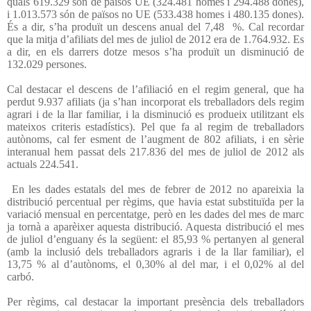
quals 619.329 són de països UE (324.481 homes i 294.488 dones),
i 1.013.573 són de països no UE (533.438 homes i 480.135 dones).
És a dir, s’ha produït un descens anual del 7,48
%. Cal recordar
que la mitja d’afiliats del mes de juliol de 2012 era de 1.764.932. Es
a dir, en els darrers dotze mesos s’ha produït un disminució de
132.029 persones.
Cal destacar el descens de l’afiliació en el regim general, que ha
perdut 9.937 afiliats (ja s’han incorporat els treballadors dels regim
agrari i de la llar familiar, i la disminució es produeix utilitzant els
mateixos criteris estadístics). Pel que fa al regim de treballadors
autònoms, cal fer esment de l’augment de 802 afiliats, i en sèrie
interanual hem passat dels 217.836 del mes de juliol de 2012 als
actuals 224.541.
En les dades estatals del mes de febrer de 2012 no apareixia la
distribució percentual per règims, que havia estat substituïda per la
variació mensual en percentatge, però en les dades del mes de marc
ja tornà a aparèixer aquesta distribució. Aquesta distribució el mes
de juliol d’enguany és la següent: el 85,93 % pertanyen al general
(amb la inclusió dels treballadors agraris i de la llar familiar), el
13,75 % al d’autònoms, el 0,30% al del mar, i el 0,02% al del
carbó.
Per règims, cal destacar la important presència dels treballadors