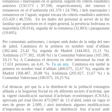
romanesos i marroquins en el general, seguint els criteris estadístics
anteriors (150.573 i 97.590, respectivament), del xinesos i
romanesos en el d’autònoms (41.370 i 24.796), i dels marroquins i
romanesos en l’agrari, seguint encara els criteris estadístics anteriors
(55.420 i 46.559).
En les dades del personal al servei de la llar
familiar que apareixen en el regim general, la presència boliviana es
majoritària (39.014), seguida de la romanesa (32.803) i paraguaiana
(19.695).
Per comunitats autònomes, i sempre amb dades de la mitja del mes
de juliol, Catalunya és la primera en nombre total d’afiliats
(382.444, 23,42 %), seguida de Madrid (344.663, 21,11 %),
Andalusia (177.302, 10,86 %) i la Comunitat Valenciana (165.390,
10,13 %). A Catalunya el descens en sèrie interanual ha estat de
17.631 persones, un 4,41. %.
Fa un any,
Catalunya era també la
primera en nombre total d’afiliats (400.075, 22,67 %), seguida de
Madrid (368.487, 20,88 %), Andalusia (205.927, 11,67 %) i la
Comunitat Valenciana (180.975, 10,25 %).
Cal destacar, pel que fa a la distribució de la població estrangera
afiliada a la Seguretat Social en els diferents sectors d’activitat, que
la vigent classificació nacional d’activitats econòmiques (CNAE),
aprovada pel reial Decret 475/2007 de 13 d’abril, entrà en vigor el
mes de gener de 2.009, i això introdueix algunes modificacions
d’importància en relació amb la distribució feta d’acord amb