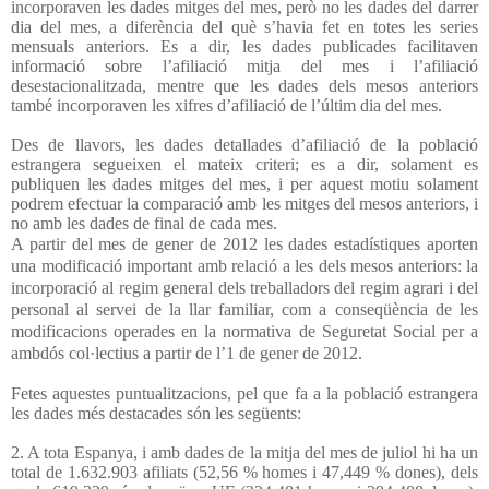
incorporaven les dades mitges del mes, però no les dades del darrer
dia del mes, a diferència del què s’havia fet en totes les series
mensuals anteriors. Es a dir, les dades publicades facilitaven
informació sobre l’afiliació mitja del mes i l’afiliació
desestacionalitzada, mentre que les dades dels mesos anteriors
també incorporaven les xifres d’afiliació de l’últim dia del mes.
Des de llavors, les dades detallades d’afiliació de la població
estrangera segueixen el mateix criteri; es a dir, solament es
publiquen les dades mitges del mes, i per aquest motiu solament
podrem efectuar la comparació amb les mitges del mesos anteriors, i
no amb les dades de final de cada mes.
A partir del mes de gener de 2012 les dades estadístiques aporten
una modificació important amb relació a les dels mesos anteriors: la
incorporació al regim general dels treballadors del regim agrari i del
personal al servei de la llar familiar, com a conseqüència de les
modificacions operades en la normativa de Seguretat Social per a
ambdós col·lectius a partir de l’1 de gener de 2012.
Fetes aquestes puntualitzacions, pel que fa a la població estrangera
les dades més destacades són les següents:
2. A tota Espanya, i amb dades de la mitja del mes de juliol hi ha un
total de 1.632.903 afiliats (52,56 % homes i 47,449 % dones), dels