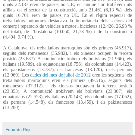
quals 22.137 eren de països no UE; en cinquè lloc trobàvem als
afiliats en el sector de la construcció, amb 21.461 (6,13 %), dels
quals 16.701 eren de països no UE. En el règim especial de
treballadors autònoms destacava la importància dels sectors del
comerç i reparació de vehicles a motor i bicicletes (12.426, 26,93 %
del total), de l’hostaleria (10.050, 21,78 %) i de la construcció
(4.494, 9.74 %).
A Catalunya, els treballadors marroquins són els primers (45.917),
seguits dels romanesos (35.982), i els xinesos ocupen la tercera
posició (23.687). A continuació trobem els bolivians (21.966), els
italians (19.589), els equatorians (18.756), els colombians (14.423),
els pakistanesos (13.787), els francesos (13.120), i els peruans
(12.969). Les
dades del mes de juliol de 2012
eren les següents: els
treballadors marroquins eren els primers (49.516), seguits dels
romanesos (37.312), i els xinesos ocupaven la tercera posició
(23.353). A continuació trobàvem els bolivians (23.307), els
equatorians (22.553), els italians (20.143), els colombians (17.052),
els peruans (14.548), els francesos (13.459), i els pakistanesos
(13.200).
Eduardo Rojo