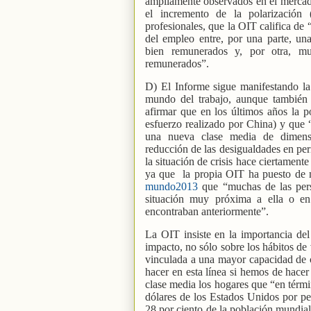
ampliamente observados en el mercado 
el incremento de la polarización 
profesionales, que la OIT califica de 
del empleo entre, por una parte, una
bien remunerados y, por otra, mu
remunerados”.
D) El Informe sigue manifestando la
mundo del trabajo, aunque también s
afirmar que en los últimos años la p
esfuerzo realizado por China) y que 
una nueva clase media de dimensio
reducción de las desigualdades en per
la situación de crisis hace ciertamente
ya que
la propia OIT ha puesto de 
mundo2013
que “muchas de las pe
situación muy próxima a ella o en
encontraban anteriormente”.
La OIT insiste en la importancia del
impacto, no sólo sobre los hábitos de
vinculada a una mayor capacidad de 
hacer en esta línea si hemos de hacer
clase media los hogares que “en térmi
dólares de los Estados Unidos por per
28 por ciento de la población mundial,