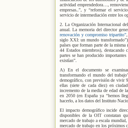
actividad emprendedora…, removiendo
empresas..”, y “reformar el servic
servicio de intermediación entre los 
2. La Organización Internacional de
anual. La memoria del director gener
renovación y compromiso tripartito”
siglo XXI: un mundo transformado”) 
países que forman parte de la misma (
44 Estados miembros), destacando co
partes se han producido importantes 
existían”.
A) En el documento se examinan 
transformando el mundo del trabajo”
demográfico, con previsión de vivir 
ellas (siete de cada diez) en ciuda
incremento de la media de edad de la
en 2050 (en España ya “hemos lleg
hacerlo, a los datos del Instituto Nacio
El impacto demográfico incide dire
disponibles de la OIT constatan qu
mercado de trabajo a escala mundial, 
mercado de trabajo en los próximos c