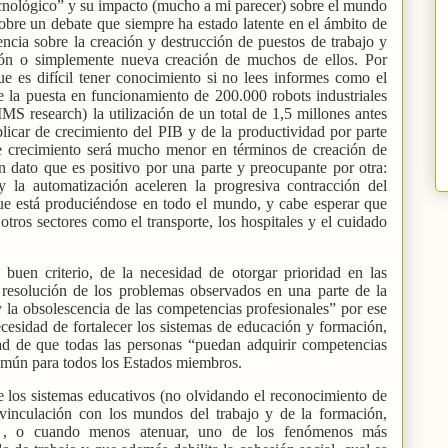
cnológico” y su impacto (mucho a mi parecer) sobre el mundo
obre un debate que siempre ha estado latente en el ámbito de
dencia sobre la creación y destrucción de puestos de trabajo y
ión o simplemente nueva creación de muchos de ellos. Por
e es difícil tener conocimiento si no lees informes como el
e la puesta en funcionamiento de 200.000 robots industriales
IMS research) la utilización de un total de 1,5 millones antes
licar de crecimiento del PIB y de la productividad por parte
ste crecimiento será mucho menor en términos de creación de
n dato que es positivo por una parte y preocupante por otra:
 la automatización aceleren la progresiva contracción del
ue está produciéndose en todo el mundo, y cabe esperar que
tros sectores como el transporte, los hospitales y el cuidado
buen criterio, de la necesidad de otorgar prioridad en las
a resolución de los problemas observados en una parte de la
y la obsolescencia de las competencias profesionales” por ese
ecesidad de fortalecer los sistemas de educación y formación,
dad de que todas las personas “puedan adquirir competencias
omún para todos los Estados miembros.
e los sistemas educativos (no olvidando el reconocimiento de
vinculación con los mundos del trabajo y de la formación,
r , o cuando menos atenuar, uno de los fenómenos más