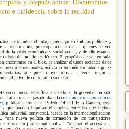
 empleo, y después actuar. Documentos
to e incidencia sobre la realidad
actual de mundo del trabajo preocupa en ámbitos políticos y
abe la menor duda, preocupa mucho más a quienes se ven
ad de la crisis económica y social actual, y de ello estamos
 trabajo del mundo académico. El propósito de esta entrada,
n encontrarse en el blog, es analizar algunos recientes datos
ciones internacionales, así como también formular algunas
 comentarios, que puedan ayudarnos a entender mejor la
on el objetivo de contribuir a su mejora.
rencia inicial específica a Cataluña, la gravedad ha sido
ent al aprobar el pasado día 5 la
creación de unacomisión de
eo,
publicada hoy en el Boletín Oficial de la Cámara, cuya
das que puedan impulsar el empleo, entre las que incluye
tica industrial, transversal, basada en la internacionalización,
…, “una nueva política de formación de los trabajadores,
de formación profesional dual…”, “mejorar el acceso a la
las pequeñas y medianas empresas…”, “fomentar y apoyar la