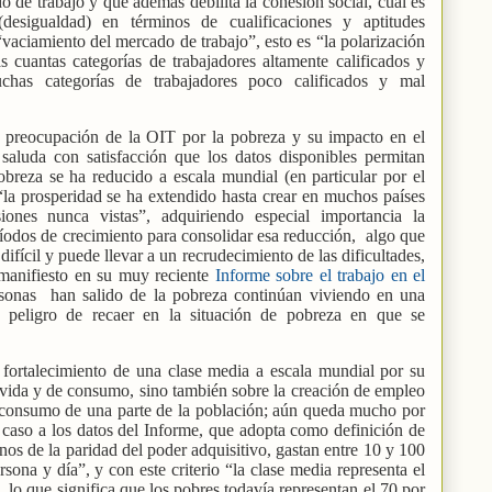
de trabajo y que además debilita la cohesión social, cual es
(desigualdad) en términos de cualificaciones y aptitudes
“vaciamiento del mercado de trabajo”, esto es “la polarización
s cuantas categorías de trabajadores altamente calificados y
chas categorías de trabajadores poco calificados y mal
 preocupación de la OIT por la pobreza y su impacto en el
aluda con satisfacción que los datos disponibles permitan
obreza se ha reducido a escala mundial (en particular por el
“la prosperidad se ha extendido hasta crear en muchos países
nes nunca vistas”, adquiriendo especial importancia la
íodos de crecimiento para consolidar esa reducción,
algo que
 difícil y puede llevar a un recrudecimiento de las dificultades,
manifiesto en su muy reciente
Informe sobre el trabajo en el
rsonas
han salido de la pobreza continúan viviendo en una
 peligro de recaer en la situación de pobreza en que se
 fortalecimiento de una clase media a escala mundial por su
 vida y de consumo, sino también sobre la creación de empleo
consumo de una parte de la población; aún queda mucho por
 caso a los datos del Informe, que adopta como definición de
nos de la paridad del poder adquisitivo, gastan entre 10 y 100
sona y día”, y con este criterio “la clase media representa el
 lo que significa que los pobres todavía representan el 70 por