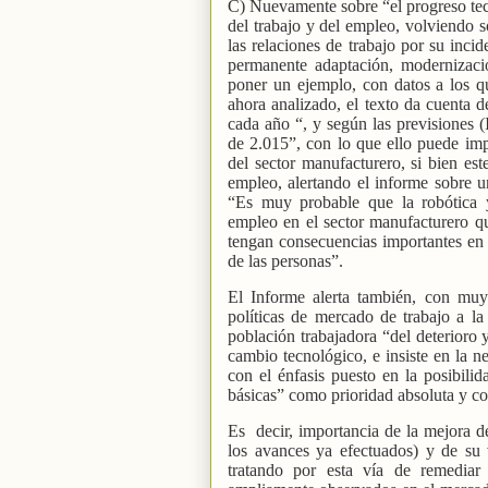
C) Nuevamente sobre “el progreso te
del trabajo y del empleo, volviendo s
las relaciones de trabajo por su inci
permanente adaptación, modernizac
poner un ejemplo, con datos a los qu
ahora analizado, el texto da cuenta d
cada año “, y según las previsiones (
de 2.015”, con lo que ello puede imp
del sector manufacturero, si bien e
empleo, alertando el informe sobre u
“Es muy probable que la robótica y
empleo en el sector manufacturero q
tengan consecuencias importantes en o
de las personas”.
El Informe alerta también, con muy 
políticas de mercado de trabajo a l
población trabajadora “del deterioro 
cambio tecnológico, e insiste en la n
con el énfasis puesto en la posibili
básicas” como prioridad absoluta y c
Es
decir, importancia de la mejora d
los avances ya efectuados) y de su 
tratando por esta vía de remedia