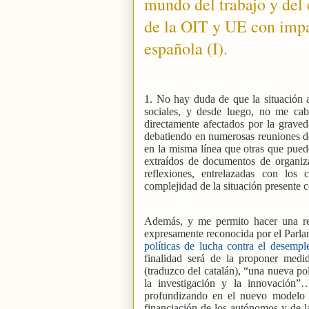
mundo del trabajo y del
de la OIT y UE con impac
española (I).
1. No hay duda de que la situación 
sociales, y desde luego, no me c
directamente afectados por la graved
debatiendo en numerosas reuniones de
en la misma línea que otras que puede
extraídos de documentos de organiza
reflexiones, entrelazadas con los
complejidad de la situación presente c
Además, y me permito hacer una refe
expresamente reconocida por el Parlam
políticas de lucha contra el desempl
finalidad será de la proponer medi
(traduzco del catalán), “una nueva polí
la investigación y la innovación”
profundizando en el nuevo modelo 
financiación de los autónomos y de 