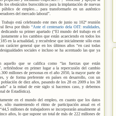
 los obstáculos burocráticos para la implantación de nuevas
io público de empleo… para transformarlo en un auténtico
operadores del mercado laboral”.
l Trabajo está celebrando este mes de junio su 102ª reunión
al lleva por título
“Ante el centenario dela OIT: realidades,
, dedicando su primer apartado (“El mundo del trabajo en el
justamente a los cambios que están acaeciendo en todos los
185 en la actualidad, y recuérdese que inicialmente sólo eran
n carácter general que en los últimos años “en casi todas
desigualdades sociales e incluso se ha acentuado las que ya
aquello que se califica como “las fuerzas que están
, refiriéndose en primer lugar a la repercusión del cambio
9.300 millones de personas en el año 2050, la mayor parte de
des, y de forma preferente en países en desarrollo, con un
 población de diez años, pasando de los 28 en 2009 a los 38
ado” a la mitad de este siglo si hacemos caso, y debemos
nal de Estadística).
ctamente en el mundo del empleo, en cuanto que los datos
e, sólo manteniendo el ritmo de participación anual en el
“44,5 millones de trabajadores se incorporarán anualmente al
inco años, lo que supone un total de más de 222 millones de