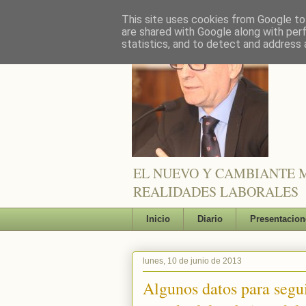
This site uses cookies from Google to 
are shared with Google along with per
statistics, and to detect and address 
EL NUEVO Y CAMBIANTE M
REALIDADES LABORALES
Inicio
Diario
Presentacion
lunes, 10 de junio de 2013
Algunos datos para segui