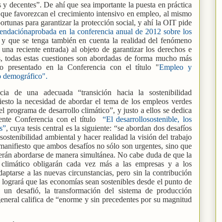
y decentes”. De ahí que sea importante la puesta en práctica
 que favorezcan el crecimiento intensivo en empleo, al mismo
rtunas para garantizar la protección social, y ahí la OIT pide
daciónaprobada en la conferencia anual de 2012 sobre los
,
y que se tenga también en cuenta la realidad del fenómeno
una reciente entrada) al objeto de garantizar los derechos e
ás, todas estas cuestiones son abordadas de forma mucho más
o presentado en la Conferencia con el título "
Empleo y
to demográfico".
ia de una adecuada “transición hacia la sostenibilidad
esto la necesidad de abordar el tema de los empleos verdes
programa de desarrollo climático”, y justo a ellos se dedica
nte Conferencia con el título
“El desarrollosostenible, los
s”
, cuya tesis central es la siguiente: “se abordan dos desafíos
 sostenibilidad ambiental y hacer realidad la visión del trabajo
manifiesto que ambos desafíos no sólo son urgentes, sino que
erán abordarse de manera simultánea. No cabe duda de que la
 climático obligarán cada vez más a las empresas y a los
aptarse a las nuevas circunstancias, pero sin la contribución
 logrará que las economías sean sostenibles desde el punto de
e un desafió, la transformación del sistema de producción
general califica de “enorme y sin precedentes por su magnitud