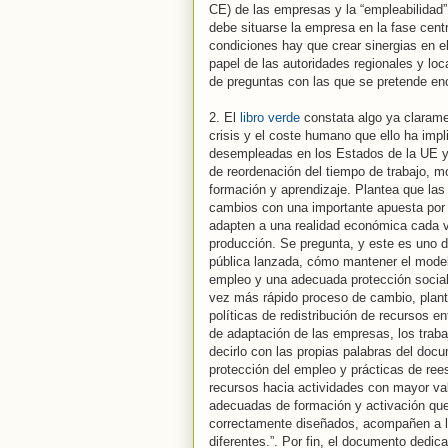
CE) de las empresas y la “empleabilidad”
debe situarse la empresa en la fase cent
condiciones hay que crear sinergias en el
papel de las autoridades regionales y lo
de preguntas con las que se pretende enc
2. El
libro verde
constata algo ya clarame
crisis y el coste humano que ello ha imp
desempleadas en los Estados de la UE y t
de reordenación del tiempo de trabajo, mo
formación y aprendizaje. Plantea que la
cambios con una importante apuesta por 
adapten a una realidad económica cada v
producción. Se pregunta, y este es uno 
pública lanzada, cómo mantener el model
empleo y una adecuada protección social,
vez más rápido proceso de cambio, plan
políticas de redistribución de recursos 
de adaptación de las empresas, los traba
decirlo con las propias palabras del doc
protección del empleo y prácticas de rees
recursos hacia actividades con mayor val
adecuadas de formación y activación que
correctamente diseñados, acompañen a l
diferentes.”. Por fin, el documento dedi