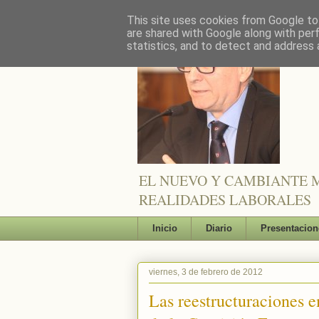
This site uses cookies from Google to 
are shared with Google along with per
statistics, and to detect and address 
EL NUEVO Y CAMBIANTE M
REALIDADES LABORALES
Inicio
Diario
Presentacion
viernes, 3 de febrero de 2012
Las reestructuraciones e