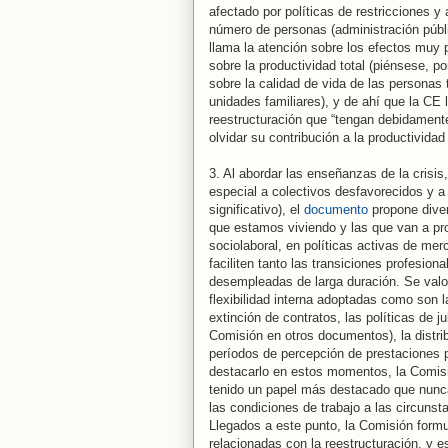
afectado por políticas de restricciones 
número de personas (administración públ
llama la atención sobre los efectos muy 
sobre la productividad total (piénsese, p
sobre la calidad de vida de las personas
unidades familiares), y de ahí que la CE 
reestructuración que “tengan debidamente
olvidar su contribución a la productividad
3. Al abordar las enseñanzas de la crisis
especial a colectivos desfavorecidos y a
significativo), el
documento
propone dive
que estamos viviendo y las que van a pro
sociolaboral, en políticas activas de me
faciliten tanto las transiciones profesion
desempleadas de larga duración. Se valor
flexibilidad interna adoptadas como son l
extinción de contratos, las políticas de j
Comisión en otros documentos), la distrib
períodos de percepción de prestaciones 
destacarlo en estos momentos, la Comisió
tenido un papel más destacado que nunca 
las condiciones de trabajo a las circunsta
Llegados a este punto, la Comisión form
relacionadas con la reestructuración, y e