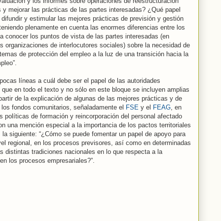
valuación y los informes sobre operaciones de reestructuración
s y mejorar las prácticas de las partes interesadas? ¿Qué papel
e difundir y estimular las mejores prácticas de previsión y gestión
teniendo plenamente en cuenta las enormes diferencias entre los
 conocer los puntos de vista de las partes interesadas (en
las organizaciones de interlocutores sociales) sobre la necesidad de
temas de protección del empleo a la luz de una transición hacia la
pleo”.
ocas líneas a cuál debe ser el papel de las autoridades
o que en todo el texto y no sólo en este bloque se incluyen amplias
partir de la explicación de algunas de las mejores prácticas y de
r los fondos comunitarios, señaladamente el
FSE
y el
FEAG
, en
s políticas de formación y reincorporación del personal afectado
n una mención especial a la importancia de los pactos territoriales
s la siguiente: “¿Cómo se puede fomentar un papel de apoyo para
ivel regional, en los procesos previsores, así como en determinadas
s distintas tradiciones nacionales en lo que respecta a la
 en los procesos empresariales?”.