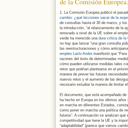
de la Comisión Europea
1. La Comisión Europea publicó el pasado
cambio: ¿qué lecciones sacar de la exper
de consultas hasta el 30 de marzo, y los
la introducción, “al relanzamiento de la 
renovado a nivel de la UE sobre el empleo 
verde ha merecido una
dura crítica de l
no hay que lanzar “una gran consulta púb
las reestructuraciones y cómo anticipars
empleo Lazlo Andor
manifestó que “Para 
razones del éxito de determinadas medida
cómo pueden utilizarse medidas tales como
retos que podrían plantearse en el próxi
manera de prever las futuras necesidad
nuevos retos y el aumento de las desig
necesario estudiar la manera de limitar el
El documento, que está acompañado de
ha hecho en Europa en los últimos años y
en marcha en diferentes Estados, consta 
como poner en marcha una política de ree
futuros”. A continuación se analizan qué 
competitividad que tiene la UE y la import
“adaptabilidad” (parece que vamos cambi