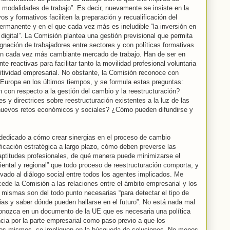
 modalidades de trabajo”. Es decir, nuevamente se insiste en la
s y formativos faciliten la preparación y recualificación del
ermanente y en el que cada vez más es ineludible “la inversión en
digital”. La Comisión plantea una gestión previsional que permita
gnación de trabajadores entre sectores y con políticas formativas
 un cada vez más cambiante mercado de trabajo. Han de ser en
reactivas para facilitar tanto la movilidad profesional voluntaria
itividad empresarial. No obstante, la Comisión reconoce con
Europa en los últimos tiempos, y se formula estas preguntas:
n con respecto a la gestión del cambio y la reestructuración?
 y directrices sobre reestructuración existentes a la luz de las
 nuevos retos económicos y sociales? ¿Cómo pueden difundirse y
dedicado a cómo crear sinergias en el proceso de cambio
nificación estratégica a largo plazo, cómo deben preverse las
ptitudes profesionales, de qué manera puede minimizarse el
ental y regional” que todo proceso de reestructuración comporta, y
rvado al diálogo social entre todos los agentes implicados. Me
ede la Comisión a las relaciones entre el ámbito empresarial y los
 mismas son del todo punto necesarias “para detectar el tipo de
ias y saber dónde pueden hallarse en el futuro”. No está nada mal
econozca en un documento de la UE que es necesaria una política
ncia por la parte empresarial como paso previo a que los
stos mismos, se impliquen en la búsqueda de soluciones. No menos