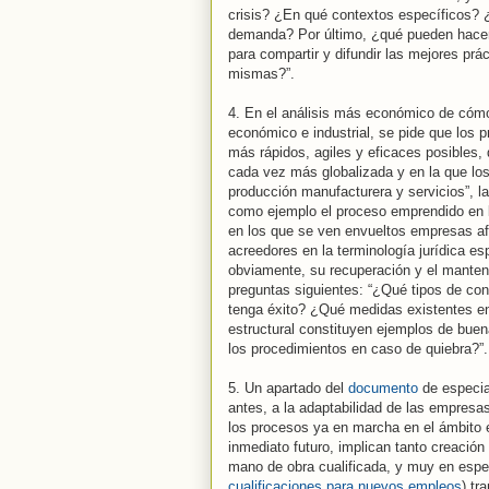
crisis? ¿En qué contextos específicos? ¿
demanda? Por último, ¿qué pueden hacer 
para compartir y difundir las mejores pr
mismas?”.
4. En el análisis más económico de cómo 
económico e industrial, se pide que los 
más rápidos, agiles y eficaces posibles,
cada vez más globalizada y en la que lo
producción manufacturera y servicios”, l
como ejemplo el proceso emprendido en la
en los que se ven envueltos empresas af
acreedores en la terminología jurídica e
obviamente, su recuperación y el mantenim
preguntas siguientes: “¿Qué tipos de co
tenga éxito? ¿Qué medidas existentes en 
estructural constituyen ejemplos de bue
los procedimientos en caso de quiebra?”.
5. Un apartado del
documento
de especial
antes, a la adaptabilidad de las empresas
los procesos ya en marcha en el ámbito e
inmediato futuro, implican tanto creació
mano de obra cualificada, y muy en espe
cualificaciones para nuevos empleos
) tr