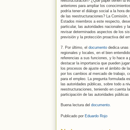
reestructuración? ¿Qué papel tienen la e
anteriores para ampliar los conocimiento
podría tener el diálogo social a la hora d
de las reestructuraciones? La Comisión, 
Estados miembros a este respecto, desea
particular, las autoridades nacionales y 
revisar determinados aspectos de los sis
previsión y la protección proactiva del em
7. Por último, el
documento
dedica unas p
regionales y locales, en el bien entendid
referencias a sus funciones, y lo hace a 
destacar la importancia que pueden juga
los procesos de ajuste en el ámbito de la
por los cambios al mercado de trabajo, co
para el empleo. La pregunta formulada e
las autoridades públicas, sobre todo a n
reestructuraciones, teniendo en cuenta la
participación de las autoridades públicas
Buena lectura del
documento.
Publicado por
Eduardo Rojo