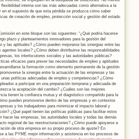
flexibilidad interna son las más adecuadas como alternativa a la
, y en el supuesto de que esta pérdida se produzca cómo saber
ticas de creación de empleo, protección social y gestión del estado
Comisión en este bloque son las siguientes: “¿Qué podría hacerse
argo plazo y planteamientos innovadores para la gestión del
o y las aptitudes? ¿Cómo pueden mejorarse las sinergias entre las
s agentes locales? ¿Cómo deben distribuirse las responsabilidades
resas, los interlocutores sociales y las autoridades públicas?
icas eficaces para prever las necesidades de empleo y aptitudes
sarrollarse la formación como elemento permanente de la gestión
omoverse la sinergia entre la actuación de las empresas y las
litar unas políticas adecuadas de empleo y competencias? ¿Cómo
pleados a participar en una preparación temprana y adecuada de
vorezca la aceptación del cambio? ¿Cuáles son las mejores
cia tienen la confianza mutua y el diagnóstico compartido para la
¿Cómo pueden promoverse dentro de las empresas y en contextos
esas y los trabajadores para minimizar el impacto laboral y
ción? ¿Qué papel tienen las políticas públicas para facilitar estos
 hacer las empresas, las autoridades locales y todas las demás
pacto regional de las reestructuraciones? ¿Cómo puede apoyarse a
ración de otra empresa en su propio proceso de ajuste? En
rse a las PYME mejor información y asistencia en los procesos de