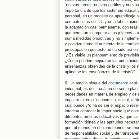
“nuevas tareas, nuevos perfiles y nuevas
importancia de que los sistemas educativo
personal, en un proceso de aprendizaje p
competencias de TIC y en alfabetización 
la adaptación casi permanente, con reasi
que permitan incorporar a los jóvenes a
suma medidas proactivas y no simplemente 
y positiva como el aumento de la compet
preocupación que esto no ha sido así en 
“¿Es viable un planteamiento de previsió
¿Cómo pueden mejorarse las orientaciones
enseñanzas obtenidas de la crisis y los
aplicarse las enseñanzas de la crisis?”.
6. Un amplio bloque del
documento
está 
industrial, es decir cuál ha de ser la pla
necesidades en materia de empleo y de a
impacto externo “económico, social, ambi
cuál puede y/o ha de ser el espacio rese
interesa destacar la importancia que conc
diferentes ámbitos educativos ya que las
formación idóneo y las aptitudes necesar
que, al menos en el plano teórico, se r
de responsabilidad social y de transpare
representantes de los trabajadores, y e