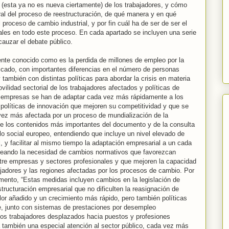
 (esta ya no es nueva ciertamente) de los trabajadores, y cómo
ral del proceso de reestructuración, de qué manera y en qué
 proceso de cambio industrial, y por fin cuál ha de ser de ser el
cales en todo este proceso. En cada apartado se incluyen una serie
auzar el debate público.
nte conocido como es la perdida de millones de empleo por la
licado, con importantes diferencias en el número de personas
ambién con distintas políticas para abordar la crisis en materia
vilidad sectorial de los trabajadores afectados y políticas de
s empresas se han de adaptar cada vez más rápidamente a los
políticas de innovación que mejoren su competitividad y que se
ez más afectada por un proceso de mundialización de la
de los contenidos más importantes del documento y de la consulta
o social europeo, entendiendo que incluye un nivel elevado de
 y facilitar al mismo tiempo la adaptación empresarial a un cada
teando la necesidad de cambios normativos que favorezcan
entre empresas y sectores profesionales y que mejoren la capacidad
jadores y las regiones afectadas por los procesos de cambio. Por
umento, “Estas medidas incluyen cambios en la legislación de
tructuración empresarial que no dificulten la reasignación de
or añadido y un crecimiento más rápido, pero también políticas
, junto con sistemas de prestaciones por desempleo
os trabajadores desplazados hacia puestos y profesiones
ca también una especial atención al sector público, cada vez más