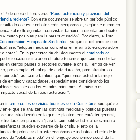
.
 17 de enero el libro verde
“Reestructuración y previsión del
iencia reciente?
Con este documento se abre un período público
 resultados de este debate serán incorporados, según se afirma en
agenda sobre flexiguridad, con vistas también a orientar un debate
y marco posibles para la reestructuración”. Por cierto, el libro
a Confederación Europea de Sindicatos,
ya que es del parecer que
lica” sino “adoptar medidas concretas en el ámbito europeo sobre
e a estas”. En la presentación del documento el
comisario de
poder reaccionar mejor en el futuro tenemos que comprender las
s en ciertos países o sectores durante la crisis. Hemos de ver
, por ejemplo, el trabajo de corta duración, para afrontar los
mo período”, así como también que “queremos estudiar la mejor
es de empleo y capacidades, especialmente considerando los
ualdades sociales en los Estados miembros. Asimismo es
 impacto social de la reestructuración”.
 un
informe de los servicios técnicos de la Comisión
sobre qué se
 en el que se analizan las distintas medidas y políticas puestas
de una introducción en la que se plantea, con carácter general,
structuración proactiva “para la competitividad y el crecimiento
enseñanzas pueden extraerse de la crisis, el reto de la
ancia de potenciar el ajuste económico e industrial, el reto de la
ando de “palabras-moda” en el lenguaje económico-social de la