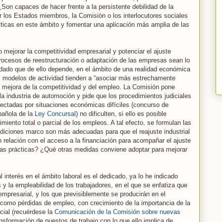
Son capaces de hacer frente a la persistente debilidad de la
los Estados miembros, la Comisión o los interlocutores sociales
ácticas en este ámbito y fomentar una aplicación más amplia de las
mejorar la competitividad empresarial y potenciar el ajuste
procesos de reestructuración o adaptación de las empresas sean lo
 dado que de ello depende, en el ámbito de una realidad económica
s modelos de actividad tienden a “asociar más estrechamente
a mejora de la competitividad y del empleo. La Comisión pone
 industria de automoción y pide que los procedimientos judiciales
ectadas por situaciones económicas difíciles (concurso de
spañola de la
Ley Concursal
) no dificulten, si ello es posible
iento total o parcial de los empleos. A tal efecto, se formulan las
ndiciones marco son más adecuadas para que el reajuste industrial
relación con el acceso a la financiación para acompañar el ajuste
nas prácticas? ¿Qué otras medidas conviene adoptar para mejorar
 interés en el ámbito laboral es el dedicado, ya lo he indicado
 y la empleabilidad de los trabajadores, en el que se enfatiza que
mpresarial, y los que previsiblemente se producirán en el
n como pérdidas de empleo, con crecimiento de la importancia de la
cial (recuérdese la
Comunicación de la Comisión sobre nuevas
ansformación de puestos de trabajo con lo que ello implica de