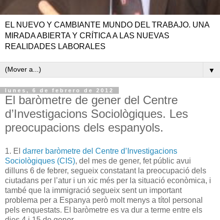
EL NUEVO Y CAMBIANTE MUNDO DEL TRABAJO. UNA
MIRADA ABIERTA Y CRÍTICA A LAS NUEVAS
REALIDADES LABORALES
▼
lunes, 6 de febrero de 2012
El baròmetre de gener del Centre
d’Investigacions Sociològiques. Les
preocupacions dels espanyols.
1. El
darrer baròmetre del Centre d’Investigacions
Sociològiques (CIS)
, del mes de gener, fet públic avui
dilluns 6 de febrer, segueix constatant la preocupació dels
ciutadans per l’atur i un xic més per la situació econòmica, i
també que la immigració segueix sent un important
problema per a Espanya però molt menys a títol personal
pels enquestats. El baròmetre es va dur a terme entre els
dies 4 i 15 de gener.