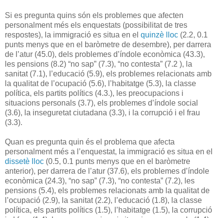
Si es pregunta quins són els problemes que afecten
personalment més els enquestats (possibilitat de tres
respostes), la immigració es situa en el
quinzè lloc
(2.2, 0.1
punts menys que en el baròmetre de desembre), per darrera
de l’atur (45.0), dels problemes d’índole econòmica (43.3),
les pensions (8.2) “no sap” (7.3), “no contesta” (7.2 ), la
sanitat (7.1), l’educació (5.9), els problemes relacionats amb
la qualitat de l’ocupació (5.6), l’habitatge (5.3), la classe
política, els partits polítics (4.3.), les preocupacions i
situacions personals (3.7), els problemes d’índole social
(3.6), la inseguretat ciutadana (3.3), i la corrupció i el frau
(3.3).
Quan es pregunta quin és el problema que afecta
personalment més a l’enquestat, la immigració es situa en el
dissetè lloc
(0.5, 0.1 punts menys que en el baròmetre
anterior), per darrera de l’atur (37.6), els problemes d’índole
econòmica (24.3), “no sap” (7.3), “no contesta” (7.2), les
pensions (5.4), els problemes relacionats amb la qualitat de
l’ocupació (2.9), la sanitat (2.2), l’educació (1.8), la classe
política, els partits polítics (1.5), l’habitatge (1.5), la corrupció