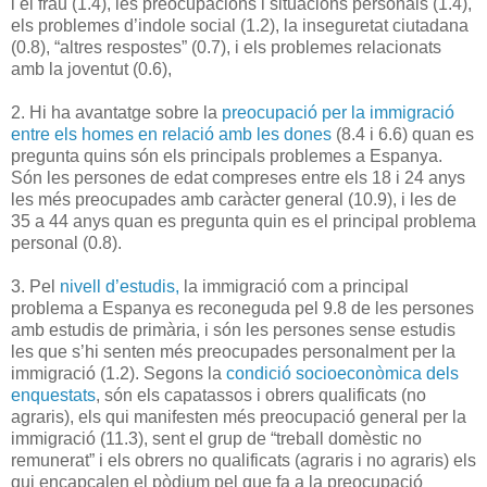
i el frau (1.4), les preocupacions i situacions personals (1.4),
els problemes d’indole social (1.2), la inseguretat ciutadana
(0.8), “altres respostes” (0.7), i els problemes relacionats
amb la joventut (0.6),
2. Hi ha avantatge sobre la
preocupació per la immigració
entre els homes en relació amb les dones
(8.4 i 6.6) quan es
pregunta quins són els principals problemes a Espanya.
Són les persones de edat compreses entre els 18 i 24 anys
les més preocupades amb caràcter general (10.9), i les de
35 a 44 anys quan es pregunta quin es el principal problema
personal (0.8).
3. Pel
nivell d’estudis,
la immigració com a principal
problema a Espanya es reconeguda pel 9.8 de les persones
amb estudis de primària, i són les persones sense estudis
les que s’hi senten més preocupades personalment per la
immigració (1.2). Segons la
condició socioeconòmica dels
enquestats
, són els capatassos i obrers qualificats (no
agraris), els qui manifesten més preocupació general per la
immigració (11.3), sent el grup de “treball domèstic no
remunerat” i els obrers no qualificats (agraris i no agraris) els
qui encapçalen el pòdium pel que fa a la preocupació