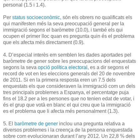
personal (1.5 i 1.4).
Per
status socioeconòmic,
són els obrers no qualificats els
qui manifesten més la seva preocupació general per la
immigració segons el baròmetre (10.0), i també els qui
ocupen el primer lloc quan es pregunta quin és el problema
que els afecta més directament (0.9).
4. D’especial interès em semblen les dades aportades pel
baròmetre de gener sobre les preocupacions del enquestats
segons la seva
opció política electoral,
es a dir segons el
record de vot en les eleccions generals del 20 de novembre
de 2011. Si en la primera resposta eren un 7.5 dels
enquestats els que consideraven la immigració com un dels
tres principals problemes a Espanya, el percentatge puja
fins el 18.2 per a les persones que no tenien edat de votar, i
és el grup que votà en blanc el qui creu que la immigració
es el problema que li afecta més personalment (1.3).
5. El
baròmetre de gener
inclou una pregunta relativa a
diversos problemes i la creença de la persona enquestada
sobre com evolucionaran durant l’any 2012. Un 22,8 % dels