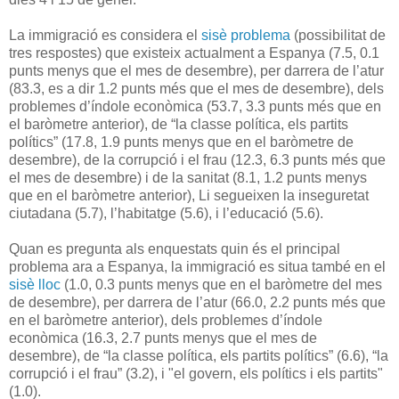
La immigració es considera el
sisè problema
(possibilitat de
tres respostes) que existeix actualment a Espanya (7.5, 0.1
punts menys que el mes de desembre), per darrera de l’atur
(83.3, es a dir 1.2 punts més que el mes de desembre), dels
problemes d’índole econòmica (53.7, 3.3 punts més que en
el baròmetre anterior), de “la classe política, els partits
polítics” (17.8, 1.9 punts menys que en el baròmetre de
desembre), de la corrupció i el frau (12.3, 6.3 punts més que
el mes de desembre) i de la sanitat (8.1, 1.2 punts menys
que en el baròmetre anterior), Li segueixen la inseguretat
ciutadana (5.7), l’habitatge (5.6), i l’educació (5.6).
Quan es pregunta als enquestats quin és el principal
problema ara a Espanya, la immigració es situa també en el
sisè lloc
(1.0, 0.3 punts menys que en el baròmetre del mes
de desembre), per darrera de l’atur (66.0, 2.2 punts més que
en el baròmetre anterior), dels problemes d’índole
econòmica (16.3, 2.7 punts menys que el mes de
desembre), de “la classe política, els partits polítics” (6.6), “la
corrupció i el frau” (3.2), i "el govern, els polítics i els partits"
(1.0).