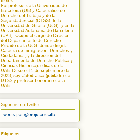
nietos.
Fui profesor de la Universidad de
Barcelona (UB) y Catedrático de
Derecho del Trabajo y de la
Seguridad Social (DTSS) de la
Universidad de Girona (UdG); y en la
Universidad Autónoma de Barcelona
(UAB). Ocupé el cargo de Director
del Departamento de Derecho
Privado de la UdG, donde dirigí la
Cátedra de Inmigración, Derechos y
Ciudadanía.
, y la dirección del
Departamento de Derecho Público y
Ciencias Historicojurídicas de la
UAB. Desde el 1 de septiembre de
2023, soy Catedrático (jubilado) de
DTSS y profesor honorario de la
UAB.
Sígueme en Twitter:
Tweets por @erojotorrecilla
Etiquetas