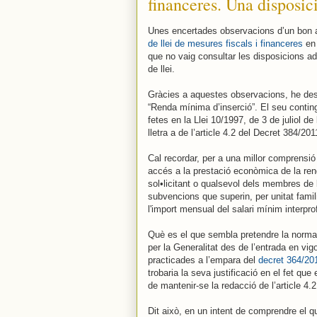
financeres. Una disposic
Unes encertades observacions d’un bon
de llei de mesures fiscals i financeres
en 
que no vaig consultar les disposicions add
de llei.
Gràcies a aquestes observacions, he desco
“Renda mínima d’inserció”. El seu conting
fetes en la Llei 10/1997, de 3 de juliol d
lletra a de l’article 4.2 del Decret 384/20
Cal recordar, per a una millor comprensió 
accés a la prestació econòmica de la ren
sol•licitant o qualsevol dels membres de l
subvencions que superin, per unitat famil
l'import mensual del salari mínim interpro
Què es el que sembla pretendre la norma
per la Generalitat des de l’entrada en vig
practicades a l’empara del
decret 364/20
trobaria la seva justificació en el fet que e
de mantenir-se la redacció de l’article 4.2 
Dit això, en un intent de comprendre el q