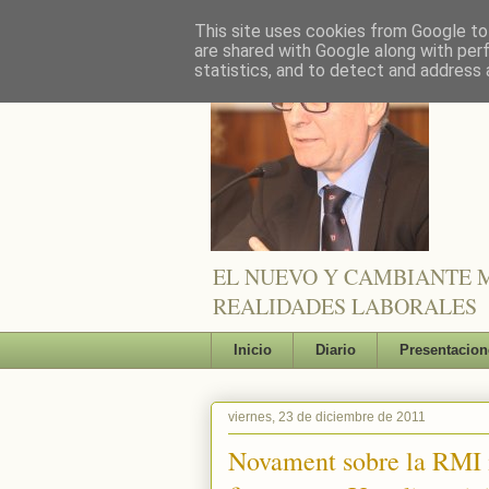
This site uses cookies from Google to 
are shared with Google along with per
statistics, and to detect and address 
EL NUEVO Y CAMBIANTE M
REALIDADES LABORALES
Inicio
Diario
Presentacion
viernes, 23 de diciembre de 2011
Novament sobre la RMI i 