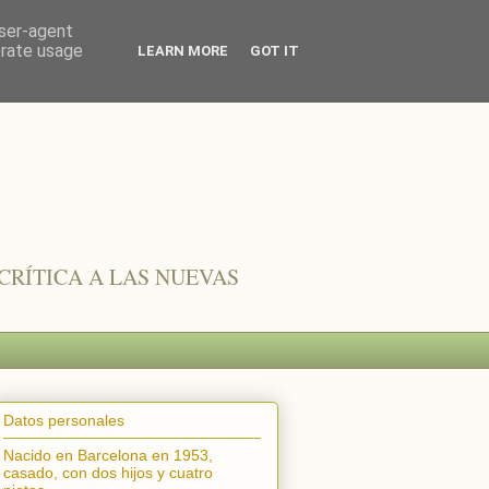
user-agent
erate usage
LEARN MORE
GOT IT
CRÍTICA A LAS NUEVAS
Datos personales
Nacido en Barcelona en 1953,
casado, con dos hijos y cuatro