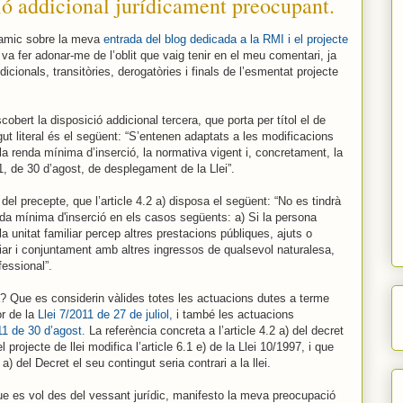
ió addicional jurídicament preocupant.
 amic sobre la meva
entrada del blog dedicada a la RMI i el projecte
va fer adonar-me de l’oblit que vaig tenir en el meu comentari, ja
icionals, transitòries, derogatòries i finals de l’esmentat projecte
bert la disposició addicional tercera, que porta per títol el de
ut literal és el següent: “S’entenen adaptats a les modificacions
e la renda mínima d’inserció, la normativa vigent i, concretament, la
11, de 30 d’agost, de desplegament de la Llei”.
del precepte, que l’article 4.2 a) disposa el següent: “No es tindrà
da mínima d'inserció en els casos següents: a) Si la persona
a unitat familiar percep altres prestacions públiques, ajuts o
iar i conjuntament amb altres ingressos de qualsevol naturalesa,
fessional”.
? Que es considerin vàlides totes les actuacions dutes a terme
or de la
Llei 7/2011 de 27 de juliol,
i també les actuacions
11 de 30 d’agost.
La referència concreta a l’article 4.2 a) del decret
l projecte de llei modifica l’article 6.1 e) de la Llei 10/1997, i que
a) del Decret el seu contingut seria contrari a la llei.
ue es vol des del vessant jurídic, manifesto la meva preocupació