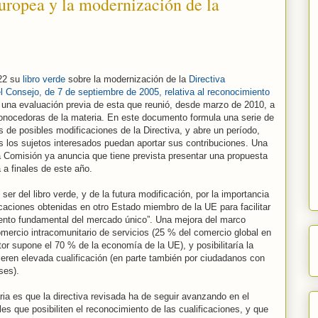
ropea y la modernización de la
 22 su
libro verde
sobre la modernización de la
Directiva
 Consejo, de 7 de septiembre de 2005, relativa al reconocimiento
 una evaluación previa de esta que reunió, desde marzo de 2010, a
nocedoras de la materia. En este documento formula una serie de
 de posibles modificaciones de la Directiva, y abre un período,
s los sujetos interesados puedan aportar sus contribuciones. Una
a Comisión ya anuncia que tiene prevista presentar una propuesta
a a finales de este año.
 ser del libro verde, y de la futura modificación, por la importancia
icaciones obtenidas en otro Estado miembro de la UE para facilitar
mento fundamental del mercado único”. Una mejora del marco
omercio intracomunitario de servicios (25 % del comercio global en
or supone el 70 % de la economía de la UE), y posibilitaría la
ieren elevada cualificación (en parte también por ciudadanos con
ses).
ria es que la directiva revisada ha de seguir avanzando en el
s que posibiliten el reconocimiento de las cualificaciones, y que