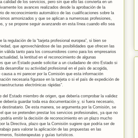
 calidad de los servicios, pero sin que ello las convierta en un
itivamente los avances realizados desde la aprobación de la
terio de reconocimiento automático de las cualificaciones sobre la
ínimos armonizados y que se aplican a numerosas profesiones,
os, y se propone seguir avanzando en esta línea cuando ello sea
 la regulación de la “tarjeta profesional europea”, si bien se
oriedad, que aprovechándose de las posibilidades que ofrecen las
ón válida tanto para los consumidores como para los empresarios
actualidad, la lentitud en el reconocimiento de algunas
nes que un Estado puede solicitar a un ciudadano de otro Estado si
a desarrollar su actividad profesional en el país de acogida,
causa a mi parecer por la Comisión que esta información
mación necesaria figurase en la tarjeta o si el país de expedición de
fraestructuras electrónicas rápidas”.
e del Estado miembro de origen, que debería comprobar la validez
e debería guardar toda esa documentación y, si fuera necesario,
o destinatario. De esta manera, se argumenta por la Comisión, se
el que se pretenden prestar los servicios profesionales, ya que no
 y podría emitir la decisión de reconocimiento en un plazo mucho
or la Directiva, plazo que la Comisión sugiere que podría ser de
bajo para valorar la aplicación de las propuestas en las
meros, fisioterapeutas y guías turísticos.