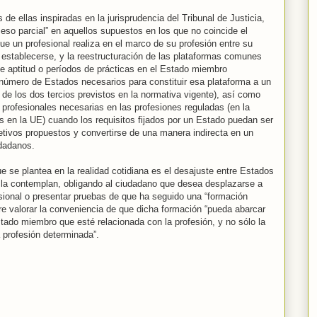
de ellas inspiradas en la jurisprudencia del Tribunal de Justicia,
ceso parcial” en aquellos supuestos en los que no coincide el
e un profesional realiza en el marco de su profesión entre su
establecerse, y la reestructuración de las plataformas comunes
de aptitud o períodos de prácticas en el Estado miembro
l número de Estados necesarios para constituir esa plataforma a un
 de los dos tercios previstos en la normativa vigente), así como
s profesionales necesarias en las profesiones reguladas (en la
as en la UE) cuando los requisitos fijados por un Estado puedan ser
etivos propuestos y convertirse de una manera indirecta en un
udadanos.
e se plantea en la realidad cotidiana es el desajuste entre Estados
o la contemplan, obligando al ciudadano que desea desplazarse a
sional o presentar pruebas de que ha seguido una “formación
ere valorar la conveniencia de que dicha formación “pueda abarcar
tado miembro que esté relacionada con la profesión, y no sólo la
 profesión determinada”.