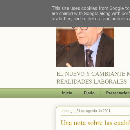
This site uses cookies from Google to 
are shared with Google along with per
statistics, and to detect and address 
EL NUEVO Y CAMBIANTE M
REALIDADES LABORALES
Inicio
Diario
Presentacion
domingo, 21 de agosto de 2011
Una nota sobre las cuali