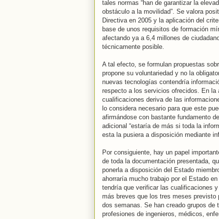
tales normas “han de garantizar la elevada
obstáculo a la movilidad”. Se valora pos
Directiva en 2005 y la aplicación del cri
base de unos requisitos de formación m
afectando ya a 6,4 millones de ciudadan
técnicamente posible.
A tal efecto, se formulan propuestas sobre
propone su voluntariedad y no la obligat
nuevas tecnologías contendría informaci
respecto a los servicios ofrecidos. En la 
cualificaciones deriva de las informacio
lo considera necesario para que este pued
afirmándose con bastante fundamento de 
adicional “estaría de más si toda la infor
esta la pusiera a disposición mediante in
Por consiguiente, hay un papel important
de toda la documentación presentada, qu
ponerla a disposición del Estado miembr
ahorraría mucho trabajo por el Estado en 
tendría que verificar las cualificaciones
más breves que los tres meses previsto p
dos semanas. Se han creado grupos de tra
profesiones de ingenieros, médicos, enfer