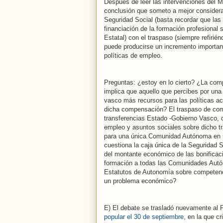
Después de leer las intervenciones del Mi
conclusión que someto a mejor considerac
Seguridad Social (basta recordar que las 
financiación de la formación profesional
Estatal) con el traspaso (siempre refiri
puede producirse un incremento importan
políticas de empleo.
Preguntas: ¿estoy en lo cierto? ¿La com
implica que aquello que percibes por una 
vasco más recursos para las políticas ac
dicha compensación? El traspaso de com
transferencias Estado -Gobierno Vasco, c
empleo y asuntos sociales sobre dicho t
para una única Comunidad Autónoma en ma
cuestiona la caja única de la Seguridad S
del montante económico de las bonificaci
formación a todas las Comunidades Autón
Estatutos de Autonomía sobre competencia
un problema económico?
E) El debate se trasladó nuevamente al
popular el 30 de septiembre,
en la que cr