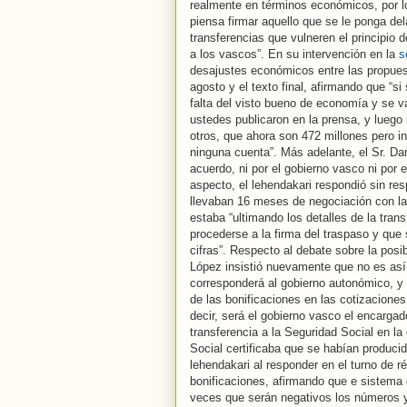
realmente en términos económicos, por l
piensa firmar aquello que se le ponga del
transferencias que vulneren el principio
a los vascos”. En su intervención en la
s
desajustes económicos entre las propues
agosto y el texto final, afirmando que “s
falta del visto bueno de economía y se v
ustedes publicaron en la prensa, y luego
otros, que ahora son 472 millones pero i
ninguna cuenta”. Más adelante, el Sr. Dam
acuerdo, ni por el gobierno vasco ni por 
aspecto, el lehendakari respondió sin re
llevaban 16 meses de negociación con la 
estaba “ultimando los detalles de la tra
procederse a la firma del traspaso y que
cifras”. Respecto al debate sobre la posib
López insistió nuevamente que no es así y
corresponderá al gobierno autonómico, y 
de las bonificaciones en las cotizacione
decir, será el gobierno vasco el encargad
transferencia a la Seguridad Social en la
Social certificaba que se habían produci
lehendakari al responder en el turno de r
bonificaciones, afirmando que e sistema 
veces que serán negativos los números y