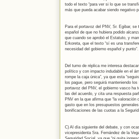
todo el texto “para ver si lo que se trans
más que pueda acabar siendo negativo pa
Para el portavoz del PNV, Sr. Egibar, se 
español de que no hubiera podido alcanza
que cuando se aprobó el Estatuto, y man
Erkoreta, que el texto “sí es una transfe
necesidad del gobierno español y punto”.
Del turno de réplica me interesa destaca
político y con impacto indudable en el ám
rompe la caja única”, ya que esta “seguir
los pague, pero seguirá manteniendo los r
portavoz del PNV, el gobierno vasco ha t
las del acuerdo, y cita una respuesta par
PNV en la que afirma que “la valoración 
gasto que en los presupuestos generales 
bonificaciones de las cuotas a la Segurid
C) Al día siguiente del debate, y con oca
vicepresidenta Sra. Fernández de la Vega,
Seguridad Social, ya que “ni quita ingres