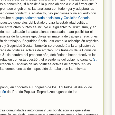
 autonomías, si bien dejó la puerta abierta a ello al firmar que “si
e hace el gobierno, las analizará con todo rigor y adoptará las
aso correspondan”. Y en efecto, hay peticiones y ya acuerdo con
 octubre el
grupo parlamentario socialista y Coalición Canaria
puestos generales del Estado y para la estabilidad política,
que entre otros puntos se incluye el siguiente: “5º Asimismo, y en
a, se realizarán las actuaciones necesarias para posibilitar el
arias de funciones ejecutivas en materia de trabajo y relaciones
ón de trabajo y Seguridad Social, así como la adscripción orgánica
ajo y Seguridad Social. También se procederá a la ampliación de
eria de políticas activas de empleo. Los trabajos de la Comisión
 31 de octubre del presente año, debiéndose hacer efectivos los
 relación con esta cuestión, el presidente del gobierno canario,
Sr.
erencia a Canarias de las políticas activas de empleo "en las
las competencias de inspección de trabajo en las mismas
spañol, en concreto al Congreso de los Diputados, el día 29 de
ación
del Partido Popular. Reproduzco algunos de las
e.
 otras comunidades autónomas? Las bonificaciones que están
ratación, es decir, incentivos que pueden aplicarse a las empresas