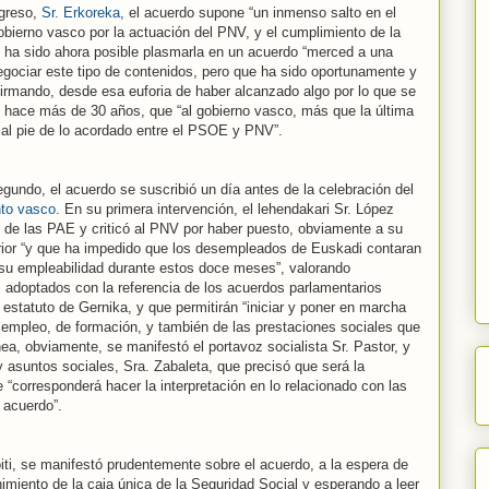
ngreso,
Sr. Erkoreka,
el acuerdo supone “un inmenso salto en el
gobierno vasco por la actuación del PNV, y el cumplimiento de la
 ha sido ahora posible plasmarla en un acuerdo “merced a una
egociar este tipo de contenidos, pero que ha sido oportunamente y
irmando, desde esa euforia de haber alcanzado algo por lo que se
 hace más de 30 años, que “al gobierno vasco, más que la última
 al pie de lo acordado entre el PSOE y PNV”.
egundo, el acuerdo se suscribió un día antes de la celebración del
nto vasco.
En su primera intervención, el lehendakari Sr. López
o de las PAE y criticó al PNV por haber puesto, obviamente a su
erior “y que ha impedido que los desempleados de Euskadi contaran
su empleabilidad durante estos doce meses”, valorando
s adoptados con la referencia de los acuerdos parlamentarios
estatuto de Gernika, y que permitirán “iniciar y poner en marcha
 empleo, de formación, y también de las prestaciones sociales que
nea, obviamente, se manifestó el portavoz socialista Sr. Pastor, y
y asuntos sociales, Sra. Zabaleta, que precisó que será la
 “corresponderá hacer la interpretación en lo relacionado con las
 acuerdo”.
oiti, se manifestó prudentemente sobre el acuerdo, a la espera de
imiento de la caja única de la Seguridad Social y esperando a leer