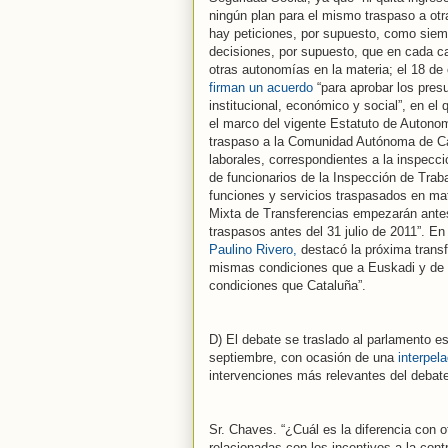
ningún plan para el mismo traspaso a otras
hay peticiones, por supuesto, como siempr
decisiones, por supuesto, que en cada c
otras autonomías en la materia; el 18 de
firman un acuerdo
“para aprobar los presu
institucional, económico y social”, en el 
el marco del vigente Estatuto de Autonomí
traspaso a la Comunidad Autónoma de Can
laborales, correspondientes a la inspecci
de funcionarios de la Inspección de Trab
funciones y servicios traspasados en mat
Mixta de Transferencias empezarán antes
traspasos antes del 31 julio de 2011”. En
Paulino Rivero,
destacó la próxima transf
mismas condiciones que a Euskadi y de 
condiciones que Cataluña”.
D) El debate se traslado al parlamento e
septiembre, con ocasión de una
interpel
intervenciones más relevantes del debat
Sr. Chaves. “¿Cuál es la diferencia con
relacionadas con los incentivos a la cont