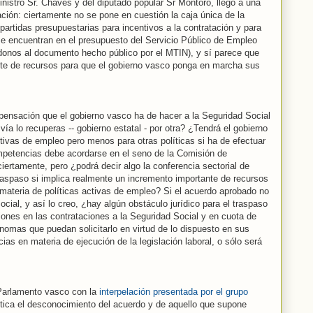
nistro Sr. Chaves y del diputado popular Sr Montoro, llego a una
ión: ciertamente no se pone en cuestión la caja única de la
partidas presupuestarias para incentivos a la contratación y para
 se encuentran en el presupuesto del Servicio Público de Empleo
éndonos al documento hecho público por el MTIN), y sí parece que
te de recursos para que el gobierno vasco ponga en marcha sus
pensación que el gobierno vasco ha de hacer a la Seguridad Social
vía lo recuperas -- gobierno estatal - por otra? ¿Tendrá el gobierno
tivas de empleo pero menos para otras políticas si ha de efectuar
petencias debe acordarse en el seno de la Comisión de
iertamente, pero ¿podrá decir algo la conferencia sectorial de
raspaso si implica realmente un incremento importante de recursos
teria de políticas activas de empleo? Si el acuerdo aprobado no
ocial, y así lo creo, ¿hay algún obstáculo jurídico para el traspaso
ones en las contrataciones a la Seguridad Social y en cuota de
omas que puedan solicitarlo en virtud de lo dispuesto en sus
s en materia de ejecución de la legislación laboral, o sólo será
 Parlamento vasco con la
interpelación presentada por el grupo
itica el desconocimiento del acuerdo y de aquello que supone