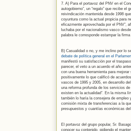
7. A) Para el portavoz del PNV en el Co
autogobierno”, un “regalo” que recibe el 
reivindicación mantenida desde 1998 que
coyuntura como la actual propicia para n
eficazmente aprovechada por el PNV”, af
luchaba por el nacionalismo vasco desde
palabra le corresponde estampar la firma
B) Casualidad o no, y me inclino por lo s
debate de política general en el Parlame
manifestó su satisfacción por el traspas
parecer, el veto a un acuerdo el año ant
con una buena herramienta para mejorar 
positivamente lo que calificó de acuerdo
vascos de 1995 y 2005, en desarrollo del 
una reforma profunda de los servicios de
existen en la actualidad”. En la misma lí
también lo haría la consejera de empleo 
comisión mixta de transferencias a la que
presupuestos y cuantías económicas del
El portavoz del grupo popular, Sr. Basag
conocer su contenido, pidiendo el manten