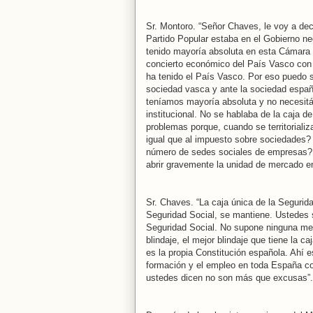
Sr. Montoro. “Señor Chaves, le voy a dec
Partido Popular estaba en el Gobierno n
tenido mayoría absoluta en esta Cámara
concierto económico del País Vasco con
ha tenido el País Vasco. Por eso puedo su
sociedad vasca y ante la sociedad espa
teníamos mayoría absoluta y no necesit
institucional. No se hablaba de la caja d
problemas porque, cuando se territoriali
igual que al impuesto sobre sociedades?
número de sedes sociales de empresas? ¿S
abrir gravemente la unidad de mercado 
Sr. Chaves. “La caja única de la Segurida
Seguridad Social, se mantiene. Ustedes 
Seguridad Social. No supone ninguna mer
blindaje, el mejor blindaje que tiene la c
es la propia Constitución española. Ahí e
formación y el empleo en toda España con
ustedes dicen no son más que excusas”.