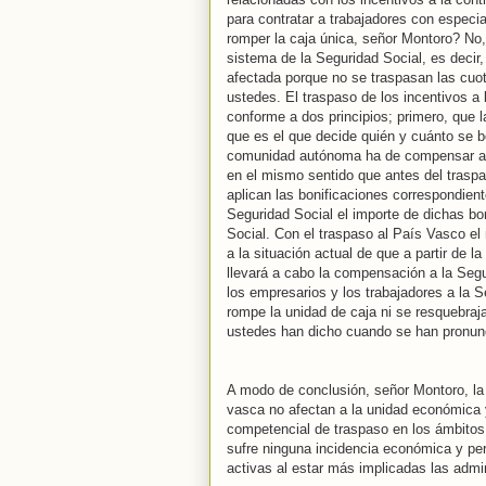
para contratar a trabajadores con especi
romper la caja única, señor Montoro? No,
sistema de la Seguridad Social, es decir, 
afectada porque no se traspasan las cuot
ustedes. El traspaso de los incentivos a 
conforme a dos principios; primero, que l
que es el que decide quién y cuánto se bo
comunidad autónoma ha de compensar a la
en el mismo sentido que antes del trasp
aplican las bonificaciones correspondient
Seguridad Social el importe de dichas bo
Social. Con el traspaso al País Vasco e
a la situación actual de que a partir de
llevará a cabo la compensación a la Segu
los empresarios y los trabajadores a la S
rompe la unidad de caja ni se resquebraj
ustedes han dicho cuando se han pronunc
A modo de conclusión, señor Montoro, la 
vasca no afectan a la unidad económica y
competencial de traspaso en los ámbitos 
sufre ninguna incidencia económica y per
activas al estar más implicadas las admi