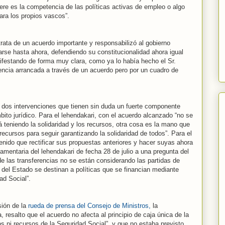
fiere es la competencia de las políticas activas de empleo o algo
ra los propios vascos”.
trata de un acuerdo importante y responsabilizó al gobierno
rse hasta ahora, defendiendo su constitucionalidad ahora igual
ifestando de forma muy clara, como ya lo había hecho el Sr.
rencia arrancada a través de un acuerdo pero por un cuadro de
r dos intervenciones que tienen sin duda un fuerte componente
bito jurídico. Para el lehendakari, con el acuerdo alcanzado “no se
á teniendo la solidaridad y los recursos, otra cosa es la mano que
ecursos para seguir garantizando la solidaridad de todos”. Para el
enido que rectificar sus propuestas anteriores y hacer suyas ahora
lamentaria del lehendakari de fecha 28 de julio a una pregunta del
de las transferencias no se están considerando las partidas de
del Estado se destinan a políticas que se financian mediante
ad Social”.
sión de la
rueda de prensa del Consejo de Ministros,
la
 resalto que el acuerdo no afecta al principio de caja única de la
os ni recursos de la Seguridad Social”, y que no estaba previsto