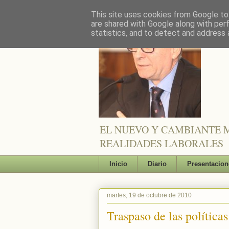
This site uses cookies from Google to 
are shared with Google along with per
statistics, and to detect and address 
EL NUEVO Y CAMBIANTE M
REALIDADES LABORALES
Inicio
Diario
Presentacion
martes, 19 de octubre de 2010
Traspaso de las política