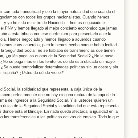
ir con toda tranquilidad y con la mayor naturalidad que cuando el
egociamos con todos los grupos nacionalistas. Cuando hemos
 —y yo he sido ministro de Hacienda— hemos negociado el
 el PNV y hemos llegado al mejor concierto económico que jamás
bir a esta tribuna con ese currículum para presentarlo ante la
ñola. Hemos negociado y hemos llegado a acuerdos cuando
ábamos esos acuerdos, pero lo hemos hecho porque había lealtad
e la Seguridad Social, no se hablaba de transferencias que tienen
zan, ¿quién paga las cuotas de la Seguridad Social? ¿No le pasa
 ¿No se paga más en los territorios donde está ubicado un mayor
e puede territorializar determinadas políticas sin un coste y sin
en España? ¿Usted de dónde viene?”
d Social, la solidaridad que representa la caja única de la
saben perfectamente que no hay ninguna ruptura de la caja de la
ma de ingresos a la Seguridad Social. Y si ustedes quieren un
aja única de la Seguridad Social y la solidaridad que esta representa
s donde está el blindaje. En nada queda afectada la igualdad en la
 las transferencias a las políticas activas de empleo. Todo lo que