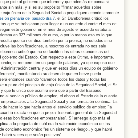
o que pide al gobierno que informe y que además responda si
ante sin más, y si es su propósito “firmar acuerdos sobre
 de caja única de la Seguridad Social o perjudiquen económicamente
esión plenaria del pasado día 7
, el Sr. Damborenea criticó los
tas que se trabajaban para llegar a un acuerdo durante el mes de
i según este gobierno, en el mes de agosto el acuerdo estaba a
aloraba en 327 millones de euros, o por lo menos eso es lo que
 resulta que se nos dice también por la prensa, no ustedes sino
ncluye las bonificaciones, a nosotros de entrada no nos sale
borenea criticó que no se faciliten las cifras económicas del
el gobierno del Estado. Con respecto a este último, e importante,
sponder, si me permiten un juego de palabras, ya que expuso que
Administración central y que en estos días un equipo de gobierno
nsferencia”, manifestando su deseo de que en breve pueda
 será entonces cuando “daremos todos los datos y todas las
le ruptura del principio de caja única de la Seguridad Social, el Sr.
 que lo único que ocurrirá será que a partir del traspaso
no al servicio público de empleo, el abono al Estado de la cuantía
s empresariales a la Seguridad Social y por formación continua. Es
o de hacer lo que hacia antes el servicio publico de empleo: “la
 cuantía exacta en que la propia Tesorería general de la Seguridad
do esas bonificaciones empresariales”. Sí arriesgo algo más el
éplica a la pregunta de cuál era la valoración económica de las
de concierto económico “es un sistema de riesgo.. y que habrá
 habrá veces que serán positivos”.