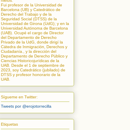
nietos.
Fui profesor de la Universidad de
Barcelona (UB) y Catedrático de
Derecho del Trabajo y de la
Seguridad Social (DTSS) de la
Universidad de Girona (UdG); y en la
Universidad Autónoma de Barcelona
(UAB). Ocupé el cargo de Director
del Departamento de Derecho
Privado de la UdG, donde dirigí la
Cátedra de Inmigración, Derechos y
Ciudadanía.
, y la dirección del
Departamento de Derecho Público y
Ciencias Historicojurídicas de la
UAB. Desde el 1 de septiembre de
2023, soy Catedrático (jubilado) de
DTSS y profesor honorario de la
UAB.
Sígueme en Twitter:
Tweets por @erojotorrecilla
Etiquetas