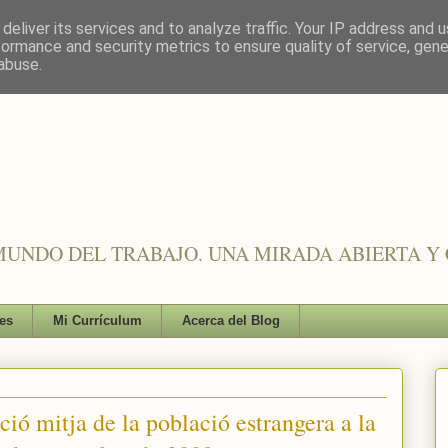
deliver its services and to analyze traffic. Your IP address and 
formance and security metrics to ensure quality of service, gen
abuse.
UNDO DEL TRABAJO. UNA MIRADA ABIERTA Y 
es
Mi Currículum
Acerca del Blog
ció mitja de la població estrangera a la