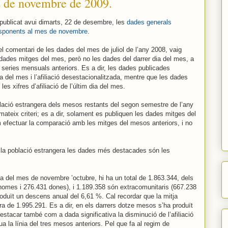
s de novembre de 2009.
a publicat avui dimarts, 22 de desembre, les
dades generals
rresponents al mes de novembre
.
 el comentari de les dades del mes de juliol de l’any 2008, vaig
dades mitges del mes, però no les dades del darrer dia del mes, a
s series mensuals anteriors. Es a dir, les dades publicades
tja del mes i l’afiliació desestacionalitzada, mentre que les dades
s xifres d’afiliació de l’últim dia del mes.
oblació estrangera dels mesos restants del segon semestre de l’any
ateix criteri; es a dir, solament es publiquen les dades mitges del
 efectuar la comparació amb les mitges del mesos anteriors, i no
a la població estrangera les dades més destacades són les
ja del mes de novembre ’octubre, hi ha un total de 1.863.344, dels
homes i 276.431 dones), i 1.189.358 són extracomunitaris (667.238
oduït un descens anual del 6,61 %. Cal recordar que la mitja
ra de 1.995.291. Es a dir, en els darrers dotze mesos s’ha produït
stacar també com a dada significativa la disminució de l’afiliació
ua la línia del tres mesos anteriors. Pel que fa al regim de