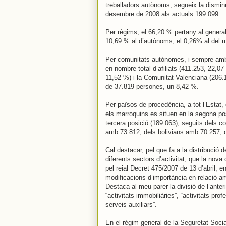
treballadors autònoms, segueix la disminu
desembre de 2008 als actuals 199.099.
Per règims, el 66,20 % pertany al general, 
10,69 % al d’autònoms, el 0,26% al del ma
Per comunitats autònomes, i sempre amb
en nombre total d’afiliats (411.253, 22,0
11,52 %) i la Comunitat Valenciana (206.
de 37.819 persones, un 8,42 %.
Per països de procedència, a tot l’Estat,
els marroquins es situen en la segona po
tercera posició (189.063), seguits dels
amb 73.812, dels bolivians amb 70.257, d
Cal destacar, pel que fa a la distribució d
diferents sectors d’activitat, que la nov
pel reial Decret 475/2007 de 13 d’abril, e
modificacions d’importància en relació a
Destaca al meu parer la divisió de l’anteri
“activitats immobiliàries”, “activitats prof
serveis auxiliars”.
En el règim general de la Seguretat Social