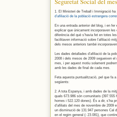
Seguretat Social del me
1. El Ministeri de Treball i Immigració h
d’afiliació de la població estrangera co
En una entrada anterior del blog, i en fer
explicar que únicament incorporaven les 
diferència del què s’havia fet en totes le
facilitaven informació sobre l’afiliació mi
dels mesos anteriors també incorporaven le
Les dades detallades d’afiliació de la p
2008 i dels mesos de 2009 segueixen el m
mes, i per aquest motiu solament podrem
amb les dades de final de cada mes.
Feta aquesta puntualització, pel que fa 
següents:
2. A tota Espanya, i amb dades de la mit
quals 673.986 són comunitaris (397.555 
homes i 522.120 dones). És a dir, s’ha pr
d’afiliats del mes de novembre de 2009 e
un disminució de 131.947 persones Cal de
en el regim general (- 23.081), que contin