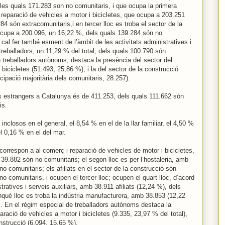
es quals 171.283 son no comunitaris, i que ocupa la primera
i reparació de vehicles a motor i bicicletes, que ocupa a 203.251
4 són extracomunitaris,i en tercer lloc es troba el sector de la
ue ocupa a 200.096, un 16,22 %, dels quals 139.284 són no
al fer també esment de l’àmbit de les activitats administratives i
treballadors, un 11,29 % del total, dels quals 100.790 són
 treballadors autònoms, destaca la presència del sector del
bicicletes (51.493, 25,86 %), i la del sector de la construcció
cipació majoritària dels comunitaris, 28.257).
ts estrangers a Catalunya és de 411.253, dels quals 111.662 són
is.
inclosos en el general, el 8,54 % en el de la llar familiar, el 4,50 %
el 0,16 % en el del mar.
 correspon a al comerç i reparació de vehicles de motor i bicicletes,
 39.882 són no comunitaris; el segon lloc es per l’hostaleria, amb
o comunitaris; els afiliats en el sector de la construcció són
o comunitaris, i ocupen el tercer lloc; ocupen el quart lloc, d’acord
ratives i serveis auxiliars, amb 38.911 afiliats (12,24 %), dels
nquè lloc es troba la indústria manufacturera, amb 38.853 (12,22
. En el règim especial de treballadors autònoms destaca la
ració de vehicles a motor i bicicletes (9.335, 23,97 % del total),
onstrucció (6.094, 15,65 %).