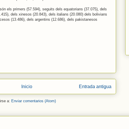
són els primers (57.594), seguits dels equatorians (37.075), dels
15), dels xinesos (20.843), dels italians (20.080) dels bolivians
ncesos (13.486), dels argentins (12.686), dels pakistanesos
Inicio
Entrada antigua
irse a:
Enviar comentarios (Atom)