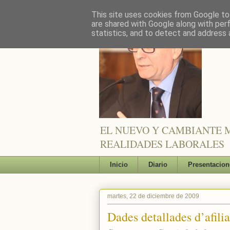
This site uses cookies from Google to 
are shared with Google along with per
statistics, and to detect and address 
EL NUEVO Y CAMBIANTE M
REALIDADES LABORALES
Inicio
Diario
Presentacion
martes, 22 de diciembre de 2009
Dades detallades d’afilia