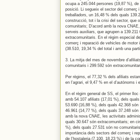
ocupa a 245.044 persones (19,87 %), de l
posició. Li segueix el sector del comerç 
treballadors, un 16,48 % dels quals 139.28
construcció, tot i la crisi del sector, q
comunitaris; D’acord amb la nova CNAE, c
serveis auxiliars, que agrupen a 139.211 
extracomunitaris. En el règim especial de
comerç i reparació de vehicles de motor i 
(38.510, 19,34 % del total i amb una parti
3. La mitja del mes de novembre d’afilia
comunitaris i 299.592 són extracomunitar
Per règims, el 77,32 % dels afiliats estan 
en l’agrari, el 9,47 % en el d’autònoms i 
En el règim general de SS, el primer lloc
amb 54.107 afiliats (17,01 %), dels quals
53.690 (16,88 %), dels quals 42.368 són n
46.961 (14,77 %), dels quals 37.248 són n
amb la nova CNAE, les activitats administ
quals 30.647 són extracomunitaris; en ci
%), dels quals 27.531 són no comunitaris
importància dels sectors del comerç i repa
de l’hostaleria (7.100, 18,23 %) i de la c