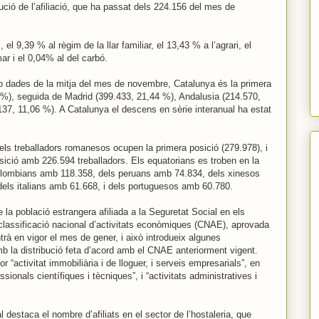
ció de l’afiliació, que ha passat dels 224.156 del mes de
el 9,39 % al règim de la llar familiar, el 13,43 % a l’agrari, el
r i el 0,04% al del carbó.
 dades de la mitja del mes de novembre, Catalunya és la primera
7 %), seguida de Madrid (399.433, 21,44 %), Andalusia (214.570,
137, 11,06 %). A Catalunya el descens en sèrie interanual ha estat
 els treballadors romanesos ocupen la primera posició (279.978), i
sició amb 226.594 treballadors. Els equatorians es troben en la
 colombians amb 118.358, dels peruans amb 74.834, dels xinesos
els italians amb 61.668, i dels portuguesos amb 60.780.
e la població estrangera afiliada a la Seguretat Social en els
a classificació nacional d’activitats econòmiques (CNAE), aprovada
ntrà en vigor el mes de gener, i això introdueix algunes
mb la distribució feta d’acord amb el CNAE anteriorment vigent.
or “activitat immobiliària i de lloguer, i serveis empresarials”, en
essionals científiques i tècniques”, i “activitats administratives i
 destaca el nombre d’afiliats en el sector de l’hostaleria, que