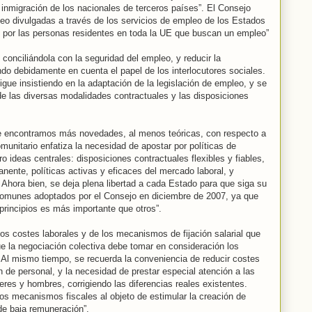
 inmigración de los nacionales de terceros países”. El Consejo
eo divulgadas a través de los servicios de empleo de los Estados
por las personas residentes en toda la UE que buscan un empleo”
d, conciliándola con la seguridad del empleo, y reducir la
do debidamente en cuenta el papel de los interlocutores sociales.
gue insistiendo en la adaptación de la legislación de empleo, y se
“de las diversas modalidades contractuales y las disposiciones
de encontramos más novedades, al menos teóricas, con respecto a
munitario enfatiza la necesidad de apostar por políticas de
o ideas centrales: disposiciones contractuales flexibles y fiables,
nente, políticas activas y eficaces del mercado laboral, y
Ahora bien, se deja plena libertad a cada Estado para que siga su
s comunes adoptados por el Consejo en diciembre de 2007, ya que
principios es más importante que otros”.
los costes laborales y de los mecanismos de fijación salarial que
ue la negociación colectiva debe tomar en consideración los
 Al mismo tiempo, se recuerda la conveniencia de reducir costes
ón de personal, y la necesidad de prestar especial atención a las
jeres y hombres, corrigiendo las diferencias reales existentes.
os mecanismos fiscales al objeto de estimular la creación de
de baja remuneración”.