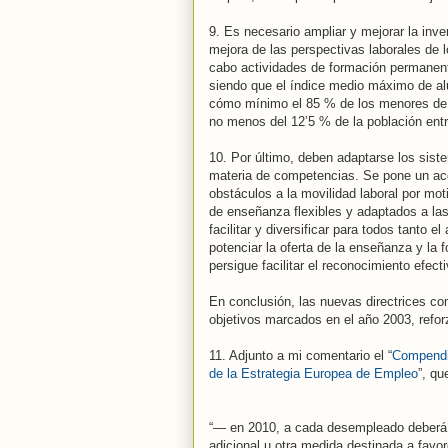
9. Es necesario ampliar y mejorar la inv
mejora de las perspectivas laborales de 
cabo actividades de formación permanente
siendo que el índice medio máximo de al
cómo mínimo el 85 % de los menores de 
no menos del 12’5 % de la población entr
10. Por último, deben adaptarse los sis
materia de competencias. Se pone un ac
obstáculos a la movilidad laboral por mot
de enseñanza flexibles y adaptados a las
facilitar y diversificar para todos tanto 
potenciar la oferta de la enseñanza y la
persigue facilitar el reconocimiento efec
En conclusión, las nuevas directrices co
objetivos marcados en el año 2003, refor
11. Adjunto a mi comentario el “
Compendio
de la Estrategia Europea de Empleo
”, qu
“— en 2010, a cada desempleado deberá o
adicional u otra medida destinada a favor