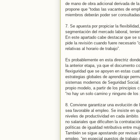
de mano de obra adicional derivada de la
propone que “todas las vacantes de empl
miembros deberán poder ser consultadas 
7. Se apuesta por propiciar la flexibilida
segmentación del mercado laboral, tenien
En este apartado cabe destacar que se si
pide la revisión cuando fuere necesario 
relativas al horario de trabajo”.
Es probablemente en esta directriz don
la anterior etapa, ya que el documento co
flexiguridad que se apoyen en estas cuatr
estrategias globales de aprendizaje perma
sistemas modernos de Seguridad Social. 
propio modelo, a partir de los principio
“no hay un solo camino y ninguno de los 
8. Conviene garantizar una evolución de 
sea favorable al empleo. Se insiste en q
niveles de productividad en cada ámbito.
no salariales que dificulten la contrataci
políticas de igualdad retributiva entre mu
También se sigue apostando por revisar l
empleo, “en especial puestos de trabajo 