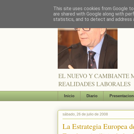
This site uses cookies from Google to 
are shared with Google along with per
statistics, and to detect and address 
EL NUEVO Y CAMBIANTE M
REALIDADES LABORALES
Inicio
Diario
Presentacion
sábado, 26 de julio de 2008
La Estrategia Europea de