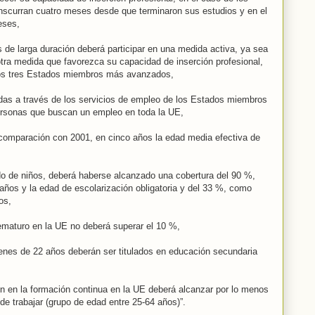
nscurran cuatro meses desde que terminaron sus estudios y en el
eses,
de larga duración deberá participar en una medida activa, ya sea
otra medida que favorezca su capacidad de inserción profesional,
 los tres Estados miembros más avanzados,
das a través de los servicios de empleo de los Estados miembros
ersonas que buscan un empleo en toda la UE,
omparación con 2001, en cinco años la edad media efectiva de
do de niños, deberá haberse alcanzado una cobertura del 90 %,
años y la edad de escolarización obligatoria y del 33 %, como
os,
maturo en la UE no deberá superar el 10 %,
nes de 22 años deberán ser titulados en educación secundaria
ón en la formación continua en la UE deberá alcanzar por lo menos
de trabajar (grupo de edad entre 25-64 años)”.