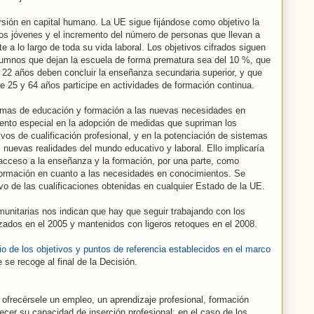
ersión en capital humano. La UE sigue fijándose como objetivo la
los jóvenes y el incremento del número de personas que llevan a
 a lo largo de toda su vida laboral. Los objetivos cifrados siguen
umnos que dejan la escuela de forma prematura sea del 10 %, que
22 años deben concluir la enseñanza secundaria superior, y que
e 25 y 64 años participe en actividades de formación continua.
temas de educación y formación a las nuevas necesidades en
ento especial en la adopción de medidas que supriman los
ivos de cualificación profesional, y en la potenciación de sistemas
 nuevas realidades del mundo educativo y laboral. Ello implicaría
el acceso a la enseñanza y la formación, por una parte, como
 formación en cuanto a las necesidades en conocimientos. Se
tivo de las cualificaciones obtenidas en cualquier Estado de la UE.
munitarias nos indican que hay que seguir trabajando con los
zados en el 2005 y mantenidos con ligeros retoques en el 2008.
 de los objetivos y puntos de referencia establecidos en el marco
e se recoge al final de la Decisión.
frecérsele un empleo, un aprendizaje profesional, formación
ecer su capacidad de inserción profesional; en el caso de los