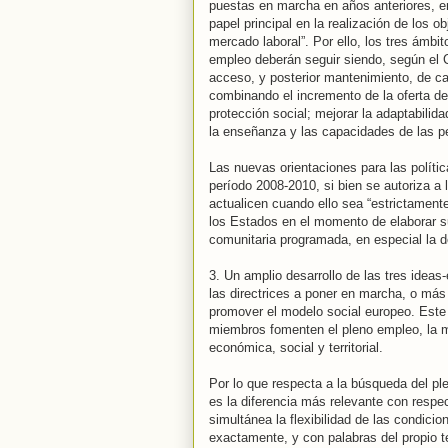
puestas en marcha en años anteriores, e
papel principal en la realización de los o
mercado laboral”. Por ello, los tres ámbi
empleo deberán seguir siendo, según el C
acceso, y posterior mantenimiento, de c
combinando el incremento de la oferta d
protección social; mejorar la adaptabilid
la enseñanza y las capacidades de las p
Las nuevas orientaciones para las polític
período 2008-2010, si bien se autoriza 
actualicen cuando ello sea “estrictament
los Estados en el momento de elaborar su
comunitaria programada, en especial la 
3. Un amplio desarrollo de las tres idea
las directrices a poner en marcha, o más
promover el modelo social europeo. Este d
miembros fomenten el pleno empleo, la mej
económica, social y territorial.
Por lo que respecta a la búsqueda del ple
es la diferencia más relevante con respec
simultánea la flexibilidad de las condici
exactamente, y con palabras del propio te