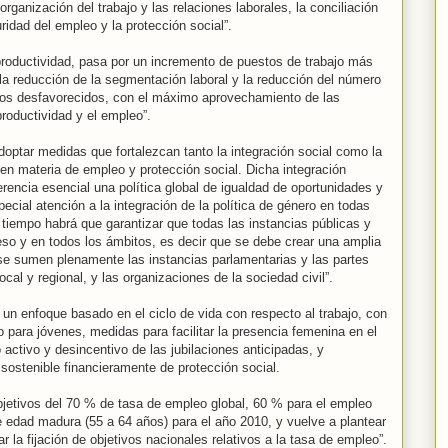
 organización del trabajo y las relaciones laborales, la conciliación
uridad del empleo y la protección social”.
 productividad, pasa por un incremento de puestos de trabajo más
la reducción de la segmentación laboral y la reducción del número
ivos desfavorecidos, con el máximo aprovechamiento de las
 productividad y el empleo”.
doptar medidas que fortalezcan tanto la integración social como la
 en materia de empleo y protección social. Dicha integración
encia esencial una política global de igualdad de oportunidades y
pecial atención a la integración de la política de género en todas
tiempo habrá que garantizar que todas las instancias públicas y
eso y en todos los ámbitos, es decir que se debe crear una amplia
 se sumen plenamente las instancias parlamentarias y las partes
ocal y regional, y las organizaciones de la sociedad civil”.
 un enfoque basado en el ciclo de vida con respecto al trabajo, con
 para jóvenes, medidas para facilitar la presencia femenina en el
activo y desincentivo de las jubilaciones anticipadas, y
ostenible financieramente de protección social.
bjetivos del 70 % de tasa de empleo global, 60 % para el empleo
 edad madura (55 a 64 años) para el año 2010, y vuelve a plantear
la fijación de objetivos nacionales relativos a la tasa de empleo”.