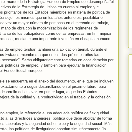
n el marco de la Estrategia Europea de Empleo que desempeña “el
bjetivos de la Estrategia de Lisboa en cuanto al empleo y el
tos prioritarios de los Estados miembros en materia de política de
onsejo, los mismos que en los años anteriores: posibilitar el
ada vez un mayor número de personas en el mercado de trabajo,
e mano de obra con la modernización de los regímenes de
ad tanto de los trabajadores como de las empresas; en fin, mejorar
ersonas, mediante una importante inversión en el capital humano.
as de empleo tendrán también una aplicación trienal, durante el
a los Estados miembros a que en los dos próximos años las
e necesario”. Serán obligatoriamente tomadas en consideración por
s políticas de empleo, y también para ejecutar la financiación
del Fondo Social Europeo.
s-eje se encuentra en el anexo del documento, en el que se incluyen
 exactamente a seguir desarrollando en el próximo futuro, para
esarrollo debe llevar, en primer lugar, a que los Estados
ora de la calidad y la productividad en el trabajo, y la cohesión
no empleo, la referencia a una adecuada política de flexiguridad
to a las directrices anteriores, política que debe abordar de forma
ones laborales y la seguridad del empleo y la seguridad social. Más
xto, las políticas de flexiguridad abordan simultáneamente “la