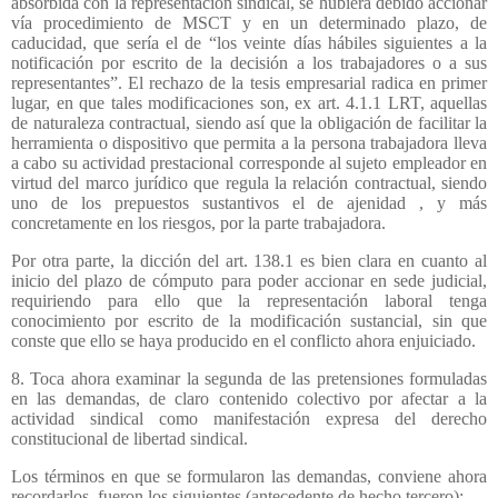
absorbida con la representación sindical, se hubiera debido accionar
vía procedimiento de MSCT y en un determinado plazo, de
caducidad, que sería el de “los veinte días hábiles siguientes a la
notificación por escrito de la decisión a los trabajadores o a sus
representantes”. El rechazo de la tesis empresarial radica en primer
lugar, en que tales modificaciones son, ex art. 4.1.1 LRT, aquellas
de naturaleza contractual, siendo así que la obligación de facilitar la
herramienta o dispositivo que permita a la persona trabajadora lleva
a cabo su actividad prestacional corresponde al sujeto empleador en
virtud del marco jurídico que regula la relación contractual, siendo
uno de los prepuestos sustantivos el de ajenidad , y más
concretamente en los riesgos, por la parte trabajadora.
Por otra parte, la dicción del art. 138.1 es bien clara en cuanto al
inicio del plazo de cómputo para poder accionar en sede judicial,
requiriendo para ello que la representación laboral tenga
conocimiento por escrito de la modificación sustancial, sin que
conste que ello se haya producido en el conflicto ahora enjuiciado.
8. Toca ahora examinar la segunda de las pretensiones formuladas
en las demandas, de claro contenido colectivo por afectar a la
actividad sindical como manifestación expresa del derecho
constitucional de libertad sindical.
Los términos en que se formularon las demandas, conviene ahora
recordarlos, fueron los siguientes (antecedente de hecho tercero):