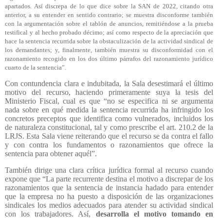
apartados. Así discrepa de lo que dice sobre la SAN de 2022, citando otra
anterior, a su entender en sentido contrario; se muestra disconforme también
con la argumentación sobre el tablón de anuncios, remitiéndose a la prueba
testifical y al hecho probado décimo; así como respecto de la apreciación que
hace la sentencia recurrida sobre la obstaculización de la actividad sindical de
los demandantes; y, finalmente, también muestra su disconformidad con el
razonamiento recogido en los dos último párrafos del razonamiento jurídico
cuarto de la sentencia”.
Con contundencia clara e indubitada, la Sala desestimará el último
motivo del recurso, haciendo primeramente suya la tesis del
Ministerio Fiscal, cual es que “no se especifica ni se argumenta
nada sobre en qué medida la sentencia recurrida ha infringido los
concretos preceptos que identifica como vulnerados, incluidos los
de naturaleza constitucional, tal y como prescribe el art. 210.2 de la
LRJS. Esta Sala viene reiterando que el recurso se da contra el fallo
y con contra los fundamentos o razonamientos que ofrece la
sentencia para obtener aquél”.
También dirige una clara crítica jurídica formal al recurso cuando
expone que “La parte recurrente destina el motivo a discrepar de los
razonamientos que la sentencia de instancia hadado para entender
que la empresa no ha puesto a disposición de las organizaciones
sindicales los medios adecuados para atender su actividad sindical
con los trabajadores. Así,
desarrolla el motivo tomando en