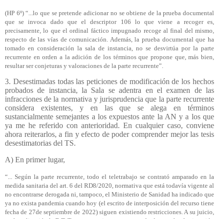
(HP 6º) “...lo que se pretende adicionar no se obtiene de la prueba documental
que se invoca dado que el descriptor 106 lo que viene a recoger es,
precisamente, lo que el ordinal fáctico impugnado recoge al final del mismo,
respecto de las vías de comunicación. Además, la prueba documental que ha
tomado en consideración la sala de instancia, no se desvirtúa por la parte
recurrente en orden a la adición de los términos que propone que, más bien,
resultar ser conjeturas y valoraciones de la parte recurrente”.
3. Desestimadas todas las peticiones de modificación de los hechos
probados de instancia, la Sala se adentra en el examen de las
infracciones de la normativa y jurisprudencia que la parte recurrente
considera existentes, y en las que se alega en términos
sustancialmente semejantes a los expuestos ante la AN y a los que
ya me he referido con anterioridad. En cualquier caso, conviene
ahora reiterarlos, a fin y efecto de poder comprender mejor las tesis
desestimatorias del TS.
A) En primer lugar,
“... Según la parte recurrente, todo el teletrabajo se contrató amparado en la
medida sanitaria del art. 6 del RD8/2020, normativa que está todavía vigente al
no encontrarse derogada ni, tampoco, el Ministerio de Sanidad ha indicado que
ya no exista pandemia cuando hoy (el escrito de interposición del recurso tiene
fecha de 27de septiembre de 2022) siguen existiendo restricciones. A su juicio,