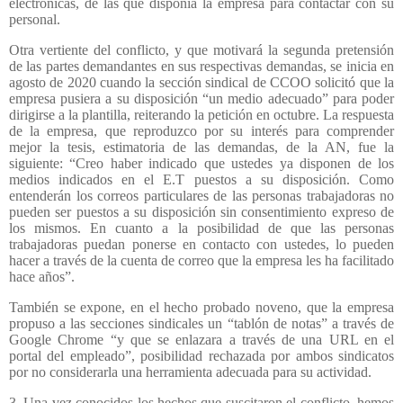
electrónicas, de las que disponía la empresa para contactar con su
personal.
Otra vertiente del conflicto, y que motivará la segunda pretensión
de las partes demandantes en sus respectivas demandas, se inicia en
agosto de 2020 cuando la sección sindical de CCOO solicitó que la
empresa pusiera a su disposición “un medio adecuado” para poder
dirigirse a la plantilla, reiterando la petición en octubre. La respuesta
de la empresa, que reproduzco por su interés para comprender
mejor la tesis, estimatoria de las demandas, de la AN, fue la
siguiente: “Creo haber indicado que ustedes ya disponen de los
medios indicados en el E.T puestos a su disposición. Como
entenderán los correos particulares de las personas trabajadoras no
pueden ser puestos a su disposición sin consentimiento expreso de
los mismos. En cuanto a la posibilidad de que las personas
trabajadoras puedan ponerse en contacto con ustedes, lo pueden
hacer a través de la cuenta de correo que la empresa les ha facilitado
hace años”.
También se expone, en el hecho probado noveno, que la empresa
propuso a las secciones sindicales un “tablón de notas” a través de
Google Chrome “y que se enlazara a través de una URL en el
portal del empleado”, posibilidad rechazada por ambos sindicatos
por no considerarla una herramienta adecuada para su actividad.
3. Una vez conocidos los hechos que suscitaron el conflicto, hemos