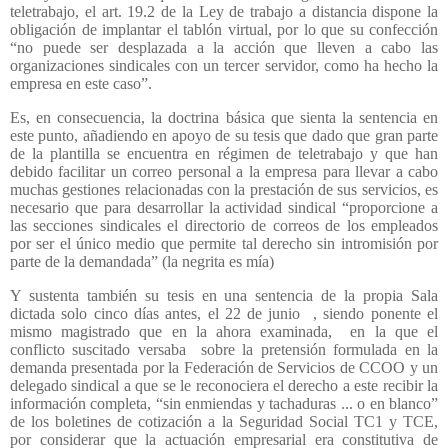
teletrabajo, el art. 19.2 de la Ley de trabajo a distancia dispone la
obligación de implantar el tablón virtual, por lo que su confección
“no puede ser desplazada a la acción que lleven a cabo las
organizaciones sindicales con un tercer servidor, como ha hecho la
empresa en este caso”.
Es, en consecuencia, la doctrina básica que sienta la sentencia en
este punto, añadiendo en apoyo de su tesis que dado que gran parte
de la plantilla se encuentra en régimen de teletrabajo y que han
debido facilitar un correo personal a la empresa para llevar a cabo
muchas gestiones relacionadas con la prestación de sus servicios, es
necesario que para desarrollar la actividad sindical “proporcione a
las secciones sindicales el directorio de correos de los empleados
por ser el único medio que permite tal derecho sin intromisión por
parte de la demandada” (la negrita es mía)
Y sustenta también su tesis en una sentencia de la propia Sala
dictada solo cinco días antes, el 22 de junio
, siendo ponente el
mismo magistrado que en la ahora examinada,
en la que el
conflicto suscitado versaba
sobre la pretensión formulada en la
demanda presentada por la Federación de Servicios de CCOO y un
delegado sindical a que se le reconociera el derecho a este recibir la
información completa, “sin enmiendas y tachaduras ... o en blanco”
de los boletines de cotización a la Seguridad Social TC1 y TCE,
por considerar que la actuación empresarial era constitutiva de