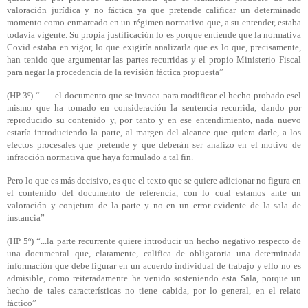
valoración jurídica y no fáctica ya que pretende calificar un determinado
momento como enmarcado en un régimen normativo que, a su entender, estaba
todavía vigente. Su propia justificación lo es porque entiende que la normativa
Covid estaba en vigor, lo que exigiría analizarla que es lo que, precisamente,
han tenido que argumentar las partes recurridas y el propio Ministerio Fiscal
para negar la procedencia de la revisión fáctica propuesta”
(HP 3º) “....
el documento que se invoca para modificar el hecho probado esel
mismo que ha tomado en consideración la sentencia recurrida, dando por
reproducido su contenido y, por tanto y en ese entendimiento, nada nuevo
estaría introduciendo la parte, al margen del alcance que quiera darle, a los
efectos procesales que pretende y que deberán ser analizo en el motivo de
infracción normativa que haya formulado a tal fin.
Pero lo que es más decisivo, es que el texto que se quiere adicionar no figura en
el contenido del documento de referencia, con lo cual estamos ante un
valoración y conjetura de la parte y no en un error evidente de la sala de
instancia”
(HP 5º) “...la parte recurrente quiere introducir un hecho negativo respecto de
una documental que, claramente, califica de obligatoria una determinada
información que debe figurar en un acuerdo individual de trabajo y ello no es
admisible, como reiteradamente ha venido sosteniendo esta Sala, porque un
hecho de tales características no tiene cabida, por lo general, en el relato
fáctico”