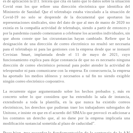
es de aplicación la D.T. Tercera que cita en tanto que lo datos sobre la situación
Covid eran los que refiere una dirección electrónica que identifica del
Ministerio de Sanidad. Que el teletrabajo estaba vinculado a la situación de
Covid-19 no solo se desprende de la documental que aportaron las
representaciones sindicales, sino del dato de que al mes de marzo de 2020 no
existía en la compañía actividad de teletrabajo, siendo a partir de entonces y
por la pandemia cuando comenzaron a celebrarse los acuerdos individuales, sin
que ahora conste que las circunstancias hayan cambiado. Refiere que la
designación de una dirección de correo electrónico no resultó ser necesaria
para el teletrabajo ni para las gestiones con la empresa desde que se instauró
Covisian Smart, implantada desde el 11 de mayo de 2021, cuyo
funcionamiento explica para dejar constancia de que no es necesario ninguna
dirección de correo electrónico personal para poder atender la actividad de
teleoperador ni para comunicarse con la empresa. En consecuencia, la empresa
ha aportado los medios idóneos y necesarios a tal fin no siendo exigible
ningún correo electrónico corporativo.
La recurrente sigue argumentando sobre los hechos probados y, más en
concreto sobre lo que considera que ha entendido la sala de instancia,
extendiendo a toda la plantilla, en la que nunca ha existido correos
electrónicos, los derechos que pudieran traer los trabajadores subrogados de
Unitono, e insiste en que en el acuerdo del SIMA lo que provocó es adicionar a
los contratos un derecho que, al no darse por la empresa implicaría una
modificación sustancial sometida al plazo de caducidad”.