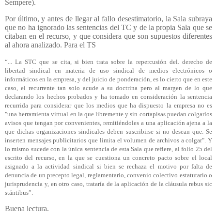
Sempere).
Por último, y antes de llegar al fallo desestimatorio, la Sala subraya
que no ha ignorado las sentencias del TC y de la propia Sala que se
citaban en el recurso, y que considera que son supuestos diferentes
al ahora analizado. Para el TS
“... La STC que se cita, si bien trata sobre la repercusión del. derecho de
libertad sindical en materia de uso sindical de medios electrónicos o
informáticos en la empresa, y del juicio de ponderación, es lo cierto que en este
caso, el recurrente tan solo acude a su doctrina pero al margen de lo que
declarando los hechos probados y ha tomado en consideración la sentencia
recurrida para considerar que los medios que ha dispuesto la empresa no es
"una herramienta virtual en la que libremente y sin cortapisas puedan colgarlos
avisos que tengan por convenientes, remitiéndoles a una aplicación ajena a la
que dichas organizaciones sindicales deben suscribirse si no desean que. Se
inserten mensajes publicitarios que limita el volumen de archivos a colgar". Y
lo mismo sucede con la única sentencia de esta Sala que refiere, al folio 25 del
escrito del recurso, en la que se cuestiona un concreto pacto sobre el local
asignado a la actividad sindical si bien se rechaza el motivo por falta de
denuncia de un precepto legal, reglamentario, convenio colectivo estatutario o
jurisprudencia y, en otro caso, trataría de la aplicación de la cláusula rebus sic
stántibus”.
Buena lectura.