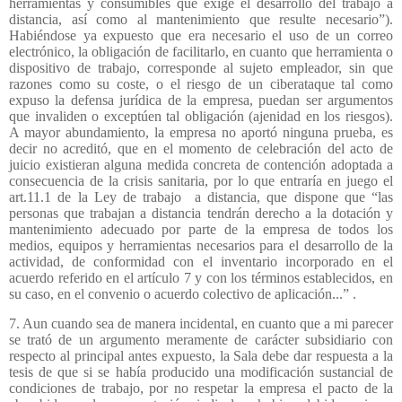
herramientas y consumibles que exige el desarrollo del trabajo a
distancia, así como al mantenimiento que resulte necesario”).
Habiéndose ya expuesto que era necesario el uso de un correo
electrónico, la obligación de facilitarlo, en cuanto que herramienta o
dispositivo de trabajo, corresponde al sujeto empleador, sin que
razones como su coste, o el riesgo de un ciberataque tal como
expuso la defensa jurídica de la empresa, puedan ser argumentos
que invaliden o exceptúen tal obligación (ajenidad en los riesgos).
A mayor abundamiento, la empresa no aportó ninguna prueba, es
decir no acreditó, que en el momento de celebración del acto de
juicio existieran alguna medida concreta de contención adoptada a
consecuencia de la crisis sanitaria, por lo que entraría en juego el
art.11.1 de la Ley de trabajo
a distancia, que dispone que “las
personas que trabajan a distancia tendrán derecho a la dotación y
mantenimiento adecuado por parte de la empresa de todos los
medios, equipos y herramientas necesarios para el desarrollo de la
actividad, de conformidad con el inventario incorporado en el
acuerdo referido en el artículo 7 y con los términos establecidos, en
su caso, en el convenio o acuerdo colectivo de aplicación...” .
7. Aun cuando sea de manera incidental, en cuanto que a mi parecer
se trató de un argumento meramente de carácter subsidiario con
respecto al principal antes expuesto, la Sala debe dar respuesta a la
tesis de que si se había producido una modificación sustancial de
condiciones de trabajo, por no respetar la empresa el pacto de la