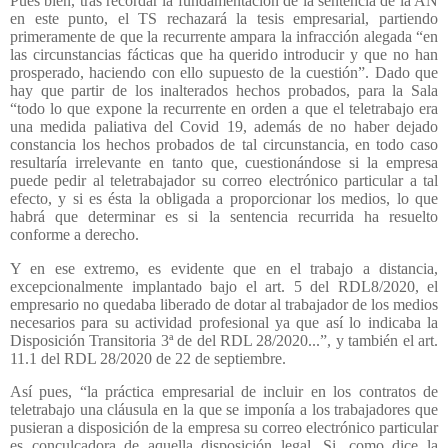
Pues bien, tras recordar la fundamentación de la sentencia de la AN
en este punto, el TS rechazará la tesis empresarial, partiendo
primeramente de que la recurrente ampara la infracción alegada “en
las circunstancias fácticas que ha querido introducir y que no han
prosperado, haciendo con ello supuesto de la cuestión”. Dado que
hay que partir de los inalterados hechos probados, para la Sala
“todo lo que expone la recurrente en orden a que el teletrabajo era
una medida paliativa del Covid 19, además de no haber dejado
constancia los hechos probados de tal circunstancia, en todo caso
resultaría irrelevante en tanto que, cuestionándose si la empresa
puede pedir al teletrabajador su correo electrónico particular a tal
efecto, y si es ésta la obligada a proporcionar los medios, lo que
habrá que determinar es si la sentencia recurrida ha resuelto
conforme a derecho.
Y en ese extremo, es evidente que en el trabajo a distancia,
excepcionalmente implantado bajo el art. 5 del RDL8/2020, el
empresario no quedaba liberado de dotar al trabajador de los medios
necesarios para su actividad profesional ya que así lo indicaba la
Disposición Transitoria 3ª de del RDL 28/2020...”, y también el art.
11.1 del RDL 28/2020 de 22 de septiembre.
Así pues, “la práctica empresarial de incluir en los contratos de
teletrabajo una cláusula en la que se imponía a los trabajadores que
pusieran a disposición de la empresa su correo electrónico particular
es conculcadora de aquella disposición legal. Si, como dice la