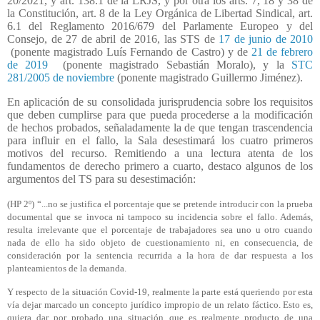
20/2021, y art. 138.1 de la LRJS, y por otra los arts. 7, 18 y 38 de
la Constitución, art. 8 de la Ley Orgánica de Libertad Sindical, art.
6.1 del Reglamento 2016/679 del Parlamente Europeo y del
Consejo, de 27 de abril de 2016, las STS de
17 de junio de 2010
(ponente magistrado Luís Fernando de Castro) y de
21 de febrero
de 2019
(ponente magistrado Sebastián Moralo), y la
STC
281/2005 de noviembre
(ponente magistrado Guillermo Jiménez).
En aplicación de su consolidada jurisprudencia sobre los requisitos
que deben cumplirse para que pueda procederse a la modificación
de hechos probados, señaladamente la de que tengan trascendencia
para influir en el fallo, la Sala desestimará los cuatro primeros
motivos del recurso. Remitiendo a una lectura atenta de los
fundamentos de derecho primero a cuarto, destaco algunos de los
argumentos del TS para su desestimación:
(HP 2º) “...no se justifica el porcentaje que se pretende introducir con la prueba
documental que se invoca ni tampoco su incidencia sobre el fallo. Además,
resulta irrelevante que el porcentaje de trabajadores sea uno u otro cuando
nada de ello ha sido objeto de cuestionamiento ni, en consecuencia, de
consideración por la sentencia recurrida a la hora de dar respuesta a los
planteamientos de la demanda.
Y respecto de la situación Covid-19, realmente la parte está queriendo por esta
vía dejar marcado un concepto jurídico impropio de un relato fáctico. Esto es,
quiera dar por probado una situación que es realmente producto de una