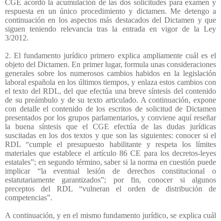
CGE acordó la acumulación de las dos solicitudes para examen y
respuesta en un único procedimiento y dictamen. Me detengo a
continuación en los aspectos más destacados del Dictamen y que
siguen teniendo relevancia tras la entrada en vigor de la Ley
3/2012.
2. El fundamento jurídico primero explica ampliamente cuál es el
objeto del Dictamen. En primer lugar, formula unas consideraciones
generales sobre los numerosos cambios habidos en la legislación
laboral española en los últimos tiempos, y enlaza estos cambios con
el texto del RDL, del que efectúa una breve síntesis del contenido
de su preámbulo y de su texto articulado. A continuación, expone
con detalle el contenido de los escritos de solicitud de Dictamen
presentados por los grupos parlamentarios, y conviene aquí reseñar
la buena síntesis que el CGE efectúa de las dudas jurídicas
suscitadas en los dos textos y que son las siguientes: conocer si el
RDL “cumple el presupuesto habilitante y respeta los límites
materiales que establece el artículo 86 CE para los decretos-leyes
estatales”; en segundo término, saber si la norma en cuestión puede
implicar “la eventual lesión de derechos constitucional o
estatutariamente garantizados”; por fin, conocer si algunos
preceptos del RDL “vulneran el orden de distribución de
competencias”.
A continuación, y en el mismo fundamento jurídico, se explica cuál