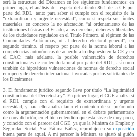
será la estructura del Dictamen en los siguientes fundamentos: en
primer lugar, el análisis del respeto del artículo 86.1 de la CE por
parte del RDL, tanto para saber si cumple con el requisito de la
“extraordinaria y urgente necesidad”, como si respeta sus límites
materiales, en concreto la no afectación “al ordenamiento de las
instituciones básicas del Estado, a los derechos, deberes y libertades
de los ciudadanos regulados en el Título Primero, al régimen de las
Comunidades Autónomas, ni al derecho electoral general”; en
segundo término, el respeto por parte de la norma laboral a las
competencias autonómicas de acuerdo a lo dispuesto en la CE y en
el EAC; más adelante, la posible vulneración de derechos
constitucionales de contenido laboral por parte del RDL, así como
también de hipotéticas vulneraciones de normas de derecho social
europeo y de derecho internacional invocadas por los solicitantes de
los Dictámenes.
3. El fundamento jurídico segundo lleva por título “La legitimidad
constitucional del Decreto-Ley”. En primer lugar, el CGE analiza si
el RDL cumple con el requisito de extraordinaria y urgente
necesidad, y para ello analiza tanto el contenido de su preámbulo
como la argumentación gubernamental en el debate parlamentario
de convalidación, en el bien entendido que esta sirve de muy poco,
y coincido con el parecer del CGE, ya que la Ministra de Empleo y
Seguridad Social, Sra. Fátima Báñez, reprodujo en su
exposición
buena parte de aquel. A mi parecer la Ministra se ajustó al guión