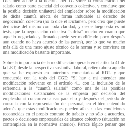
Dictamen acude a la doctrina del TC sobre la consideración del
salario como parte esencial del convenio colectivo, y concluye que
la posible decisión unilateral del empleador sobre la modificación
de dicha cuantía afecta de forma indudable al derecho de
negociación colectiva (no lo dice el Dictamen, pero creo que puede
deducirse del mismo con toda claridad, y desde luego esta es mi
tesis, que la negociación colectiva “sufrirá” mucho en cuanto que
aquello negociado y firmado puede ser modificado poco después
aun cuando no haya acuerdo de las partes), por lo que va mucho
más allá de una mero ajuste técnico de la norma y se convierte en
una modificación bastante importante.
Sobre la importancia de la modificación operada en el artículo 41 de
la LET, desde la perspectiva sustantiva laboral, reitero ahora aquello
que ya he expuesto en anteriores comentarios al RDL y que
concuerda con la tesis del CGE: “Sí hay a mi entender una
modificación relevante en el artículo 41, con la inclusión de la
referencia a la “cuantía salarial” como una de las posibles
modificaciones sustanciales de la empresa por decisión del
empleador si concurren causas para ello y después del período de
consulta con la representación del personal, en el bien entendido
además que estas modificaciones pueden afectar a las condiciones
reconocidas en el propio contrato de trabajo y no sólo a acuerdos,
pactos o decisiones empresariales de alcance colectivo (situación no
contemplada en la normativa anterior). Parece lógico pensar que