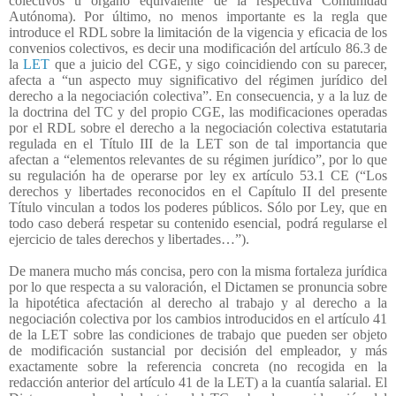
colectivos u órgano equivalente de la respectiva Comunidad
Autónoma). Por último, no menos importante es la regla que
introduce el RDL sobre la limitación de la vigencia y eficacia de los
convenios colectivos, es decir una modificación del artículo 86.3 de
la
LET
que a juicio del CGE, y sigo coincidiendo con su parecer,
afecta a “un aspecto muy significativo del régimen jurídico del
derecho a la negociación colectiva”. En consecuencia, y a la luz de
la doctrina del TC y del propio CGE, las modificaciones operadas
por el RDL sobre el derecho a la negociación colectiva estatutaria
regulada en el Título III de la LET son de tal importancia que
afectan a “elementos relevantes de su régimen jurídico”, por lo que
su regulación ha de operarse por ley ex artículo 53.1 CE (“Los
derechos y libertades reconocidos en el Capítulo II del presente
Título vinculan a todos los poderes públicos. Sólo por Ley, que en
todo caso deberá respetar su contenido esencial, podrá regularse el
ejercicio de tales derechos y libertades…”).
De manera mucho más concisa, pero con la misma fortaleza jurídica
por lo que respecta a su valoración, el Dictamen se pronuncia sobre
la hipotética afectación al derecho al trabajo y al derecho a la
negociación colectiva por los cambios introducidos en el artículo 41
de la LET sobre las condiciones de trabajo que pueden ser objeto
de modificación sustancial por decisión del empleador, y más
exactamente sobre la referencia concreta (no recogida en la
redacción anterior del artículo 41 de la LET) a la cuantía salarial. El