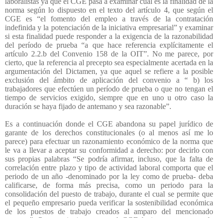
laboralistas ya que el CGE pasa a examinar cuál es la finalidad de la
norma según lo dispuesto en el texto del artículo 4, que según el
CGE es “el fomento del empleo a través de la contratación
indefinida y la potenciación de la iniciativa empresarial” y examinar
si esta finalidad puede responder a la exigencia de la razonabilidad
del período de prueba “a que hace referencia explícitamente el
artículo 2.2.b del Convenio 158 de la OIT”. No me parece, por
cierto, que la referencia al precepto sea especialmente acertada en la
argumentación del Dictamen, ya que aquel se refiere a la posible
exclusión del ámbito de aplicación del convenio a “ b) los
trabajadores que efectúen un período de prueba o que no tengan el
tiempo de servicios exigido, siempre que en uno u otro caso la
duración se haya fijado de antemano y sea razonable”.
Es a continuación donde el CGE abandona su papel jurídico de
garante de los derechos constitucionales (o al menos así me lo
parece) para efectuar un razonamiento económico de la norma que
le va a llevar a aceptar su conformidad a derecho: por decirlo con
sus propias palabras “Se podría afirmar, incluso, que la falta de
correlación entre plazo y tipo de actividad laboral comporta que el
periodo de un año -denominado por la ley como de prueba- deba
calificarse, de forma más precisa, como un periodo para la
consolidación del puesto de trabajo, durante el cual se permite que
el pequeño empresario pueda verificar la sostenibilidad económica
de los puestos de trabajo creados al amparo del mencionado