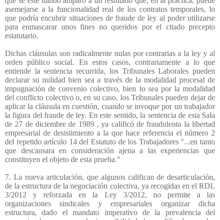
que se esté dando amparo a un resultado que, en la práctica, puede
asemejarse a la funcionalidad real de los contratos temporales, lo
que podría encubrir situaciones de fraude de ley al poder utilizarse
para enmascarar unos fines no queridos por el citado precepto
estatutario.
Dichas cláusulas son radicalmente nulas por contrarias a la ley y al
orden público social. En estos casos, contrariamente a lo que
entiende la sentencia recurrida, los Tribunales Laborales pueden
declarar su nulidad bien sea a través de la modalidad procesal de
impugnación de convenio colectivo, bien lo sea por la modalidad
del conflicto colectivo o, en su caso, los Tribunales pueden dejar de
aplicar la cláusula en cuestión, cuando se invoque por un trabajador
la figura del fraude de ley. En este sentido, la sentencia de esta Sala
de 27 de diciembre de 1989 , ya calificó de fraudulenta la libertad
empresarial de desistimiento a la que hace referencia el número 2
del repetido artículo 14 del Estatuto de los Trabajadores "...en tanto
que descansara en consideración ajena a las experiencias que
constituyen el objeto de esta prueba."
7. La nueva articulación, que algunos califican de desarticulación,
de la estructura de la negociación colectiva, ya recogidas en el RDL
3/2012 y reforzada en la Ley 3/2012, no permite a las
organizaciones sindicales y empresariales organizar dicha
estructura, dado el mandato imperativo de la prevalencia del