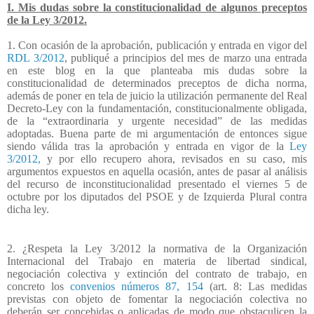
I. Mis dudas sobre la constitucionalidad de algunos preceptos
de la Ley 3/2012.
1. Con ocasión de la aprobación, publicación y entrada en vigor del
RDL 3/2012
, publiqué a principios del mes de marzo una entrada
en este blog en la que planteaba mis dudas sobre la
constitucionalidad de determinados preceptos de dicha norma,
además de poner en tela de juicio la utilización permanente del Real
Decreto-Ley con la fundamentación, constitucionalmente obligada,
de la “extraordinaria y urgente necesidad” de las medidas
adoptadas. Buena parte de mi argumentación de entonces sigue
siendo válida tras la aprobación y entrada en vigor de la
Ley
3/2012,
y por ello recupero ahora, revisados en su caso, mis
argumentos expuestos en aquella ocasión, antes de pasar al análisis
del recurso de inconstitucionalidad presentado el viernes 5 de
octubre por los diputados del PSOE y de Izquierda Plural contra
dicha ley.
2. ¿Respeta la Ley 3/2012 la normativa de la Organización
Internacional del Trabajo en materia de libertad sindical,
negociación colectiva y extinción del contrato de trabajo, en
concreto los
convenios números 87, 154
(art. 8: Las medidas
previstas con objeto de fomentar la negociación colectiva no
deberán ser concebidas o aplicadas de modo que obstaculicen la