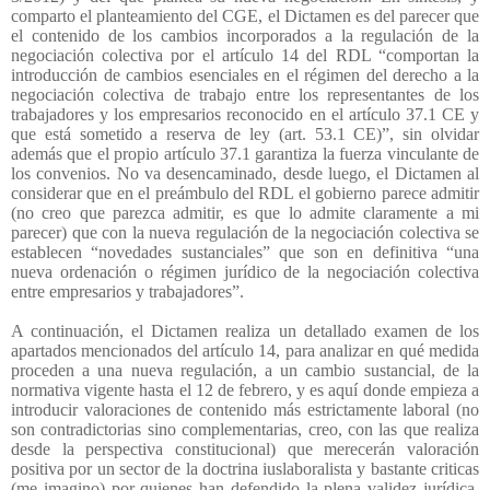
comparto el planteamiento del CGE, el Dictamen es del parecer que
el contenido de los cambios incorporados a la regulación de la
negociación colectiva por el artículo 14 del RDL “comportan la
introducción de cambios esenciales en el régimen del derecho a la
negociación colectiva de trabajo entre los representantes de los
trabajadores y los empresarios reconocido en el artículo 37.1 CE y
que está sometido a reserva de ley (art. 53.1 CE)”, sin olvidar
además que el propio artículo 37.1 garantiza la fuerza vinculante de
los convenios. No va desencaminado, desde luego, el Dictamen al
considerar que en el preámbulo del RDL el gobierno parece admitir
(no creo que parezca admitir, es que lo admite claramente a mi
parecer) que con la nueva regulación de la negociación colectiva se
establecen “novedades sustanciales” que son en definitiva “una
nueva ordenación o régimen jurídico de la negociación colectiva
entre empresarios y trabajadores”.
A continuación, el Dictamen realiza un detallado examen de los
apartados mencionados del artículo 14, para analizar en qué medida
proceden a una nueva regulación, a un cambio sustancial, de la
normativa vigente hasta el 12 de febrero, y es aquí donde empieza a
introducir valoraciones de contenido más estrictamente laboral (no
son contradictorias sino complementarias, creo, con las que realiza
desde la perspectiva constitucional) que merecerán valoración
positiva por un sector de la doctrina iuslaboralista y bastante criticas
(me imagino) por quienes han defendido la plena validez jurídica,