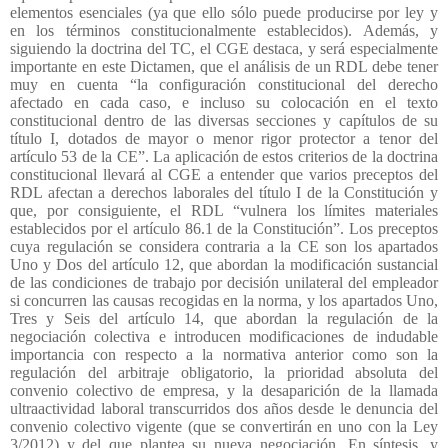
elementos esenciales (ya que ello sólo puede producirse por ley y
en los términos constitucionalmente establecidos). Además, y
siguiendo la doctrina del TC, el CGE destaca, y será especialmente
importante en este Dictamen, que el análisis de un RDL debe tener
muy en cuenta “la configuración constitucional del derecho
afectado en cada caso, e incluso su colocación en el texto
constitucional dentro de las diversas secciones y capítulos de su
título I, dotados de mayor o menor rigor protector a tenor del
artículo 53 de la CE”. La aplicación de estos criterios de la doctrina
constitucional llevará al CGE a entender que varios preceptos del
RDL afectan a derechos laborales del título I de la Constitución y
que, por consiguiente, el RDL “vulnera los límites materiales
establecidos por el artículo 86.1 de la Constitución”. Los preceptos
cuya regulación se considera contraria a la CE son los apartados
Uno y Dos del artículo 12, que abordan la modificación sustancial
de las condiciones de trabajo por decisión unilateral del empleador
si concurren las causas recogidas en la norma, y los apartados Uno,
Tres y Seis del artículo 14, que abordan la regulación de la
negociación colectiva e introducen modificaciones de indudable
importancia con respecto a la normativa anterior como son la
regulación del arbitraje obligatorio, la prioridad absoluta del
convenio colectivo de empresa, y la desaparición de la llamada
ultraactividad laboral transcurridos dos años desde le denuncia del
convenio colectivo vigente (que se convertirán en uno con la Ley
3/2012) y del que plantea su nueva negociación. En síntesis, y