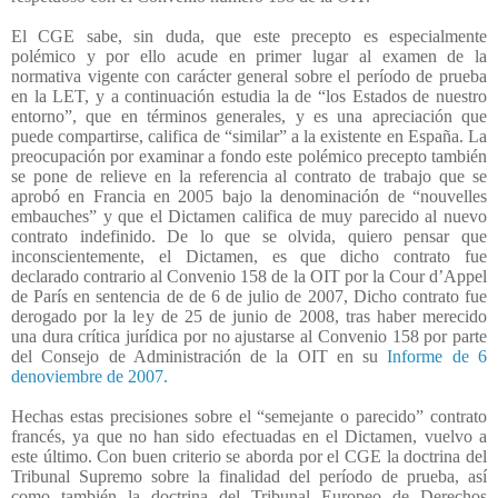
El CGE sabe, sin duda, que este precepto es especialmente
polémico y por ello acude en primer lugar al examen de la
normativa vigente con carácter general sobre el período de prueba
en la LET, y a continuación estudia la de “los Estados de nuestro
entorno”, que en términos generales, y es una apreciación que
puede compartirse, califica de “similar” a la existente en España. La
preocupación por examinar a fondo este polémico precepto también
se pone de relieve en la referencia al contrato de trabajo que se
aprobó en Francia en 2005 bajo la denominación de “nouvelles
embauches” y que el Dictamen califica de muy parecido al nuevo
contrato indefinido. De lo que se olvida, quiero pensar que
inconscientemente, el Dictamen, es que dicho contrato fue
declarado contrario al Convenio 158 de la OIT por la Cour d’Appel
de París en sentencia de de 6 de julio de 2007, Dicho contrato fue
derogado por la ley de 25 de junio de 2008, tras haber merecido
una dura crítica jurídica por no ajustarse al Convenio 158 por parte
del Consejo de Administración de la OIT en su
Informe de 6
denoviembre de 2007.
Hechas estas precisiones sobre el “semejante o parecido” contrato
francés, ya que no han sido efectuadas en el Dictamen, vuelvo a
este último. Con buen criterio se aborda por el CGE la doctrina del
Tribunal Supremo sobre la finalidad del período de prueba, así
como también la doctrina del Tribunal Europeo de Derechos