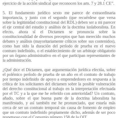
ejercicio de la acción sindical que reconocen los arts. 7 y 28.1 CE”.
5. El fundamento jurídico sexto me parece de extraordinaria
importancia, y junto con el segundo (que recuérdese que versa
sobre la legitimidad constitucional del RDL) deben ser a mi parecer
el eje central del estudio y análisis de la doctrina iuslaboralista. En
efecto, ahora sí el Dictamen se pronuncia sobre la
constitucionalidad de diversos preceptos que han merecido muchos
debates y análisis (mayoritariamente críticos sobre sus contenidos),
como han sido la duración del período de prueba en el nuevo
contraro indefinido, o el establecimiento de un arbitraje obligatorio
por un órgano administrativo en el que participan representantes de
la administración.
¿Qué dice el Dictamen, que argumentación jurídica efectúa, sobre
el polémico período de prueba de un año en el contrato de trabajo
por tiempo indefinido de apoyo a emprendedores en respuesta a la
crítica de los solicitantes del dictamen sobre la posible vulneración
del derecho constitucional al trabajo en la interpretación efectuada
por el TC y a la que me he referido con anterioridad? Un contrato,
añado, sobre el que buena parte de la doctrina laboralista ha
manifestado, y así también me he pronunciado, que estaría más
cerca de ser un contrato temporal sin causa de fomento de empleo
que un contrato indefinido propiamente dicho, además de ser poco
respetuoso con el Convenio número 158 de la OIT.