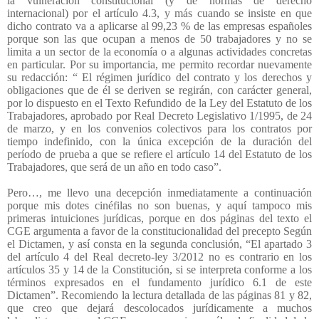
la vulneración constitucional (y de normas de derecho
internacional) por el artículo 4.3, y más cuando se insiste en que
dicho contrato va a aplicarse al 99,23 % de las empresas españoles
porque son las que ocupan a menos de 50 trabajadores y no se
limita a un sector de la economía o a algunas actividades concretas
en particular. Por su importancia, me permito recordar nuevamente
su redacción: “ El régimen jurídico del contrato y los derechos y
obligaciones que de él se deriven se regirán, con carácter general,
por lo dispuesto en el Texto Refundido de la Ley del Estatuto de los
Trabajadores, aprobado por Real Decreto Legislativo 1/1995, de 24
de marzo, y en los convenios colectivos para los contratos por
tiempo indefinido, con la única excepción de la duración del
período de prueba a que se refiere el artículo 14 del Estatuto de los
Trabajadores, que será de un año en todo caso”.
Pero…, me llevo una decepción inmediatamente a continuación
porque mis dotes cinéfilas no son buenas, y aquí tampoco mis
primeras intuiciones jurídicas, porque en dos páginas del texto el
CGE argumenta a favor de la constitucionalidad del precepto Según
el Dictamen, y así consta en la segunda conclusión, “El apartado 3
del artículo 4 del Real decreto-ley 3/2012 no es contrario en los
artículos 35 y 14 de la Constitución, si se interpreta conforme a los
términos expresados en el fundamento jurídico 6.1 de este
Dictamen”. Recomiendo la lectura detallada de las páginas 81 y 82,
que creo que dejará descolocados jurídicamente a muchos