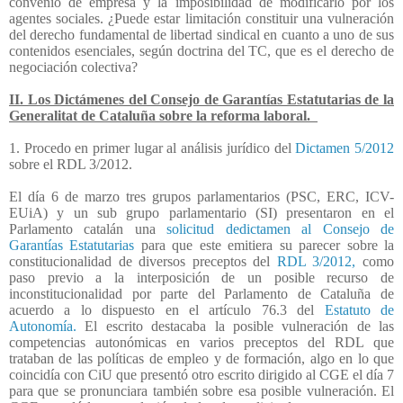
convenio de empresa y la imposibilidad de modificarlo por los
agentes sociales. ¿Puede estar limitación constituir una vulneración
del derecho fundamental de libertad sindical en cuanto a uno de sus
contenidos esenciales, según doctrina del TC, que es el derecho de
negociación colectiva?
II. Los Dictámenes del Consejo de Garantías Estatutarias de la
Generalitat de Cataluña sobre la reforma laboral.
1. Procedo en primer lugar al análisis jurídico del
Dictamen 5/2012
sobre el RDL 3/2012.
El día 6 de marzo tres grupos parlamentarios (PSC, ERC, ICV-
EUiA) y un sub grupo parlamentario (SI) presentaron en el
Parlamento catalán una
solicitud dedictamen al Consejo de
Garantías Estatutarias
para que este emitiera su parecer sobre la
constitucionalidad de diversos preceptos del
RDL 3/2012,
como
paso previo a la interposición de un posible recurso de
inconstitucionalidad por parte del Parlamento de Cataluña de
acuerdo a lo dispuesto en el artículo 76.3 del
Estatuto de
Autonomía.
El escrito destacaba la posible vulneración de las
competencias autonómicas en varios preceptos del RDL que
trataban de las políticas de empleo y de formación, algo en lo que
coincidía con CiU que presentó otro escrito dirigido al CGE el día 7
para que se pronunciara también sobre esa posible vulneración. El