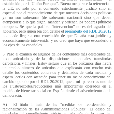
establecido por la Unión Europea”. Buena me parece la referencia a
la UE, no sólo por el contenido estrictamente jurídico sino en
especial por el reconocimiento de que nuestras decisiones políticas
ya no son soberanas (de soberanía nacional) sino que deben
atemperarse a lo que digan, manden y ordenen los poderes públicos
europeos. Sé que la palabra “intervención” no es del agrado del
gobierno, pero quien lea con detalle el
preámbulo del RDL 20/2012
no puede llegar a otra conclusión de que España está jurídica y
económicamente intervenida, y no creo que haya que esconderlo a
los ojos de los españoles.
5. Paso al examen de algunos de los contenidos más destacados del
texto articulado y de las disposiciones adicionales, transitorias
derogatoria y finales. Estoy seguro que en los próximos días habrá
un amplio número de artículos que explicarán con mucho más
detalle los contenidos concretos y detallados de cada medida, y
espero leerlos con atención para tener un mejor conocimiento del
cambio operado por el RDL 20/2012, que a mi
parecer es uno de
los ajuste/recortes/reducciones más importantes operados en el
modelo de bienestar social en España desde el advenimiento de la
democracia.
A)
El título I trata de las “medidas de reordenación y
racionalización de las Administraciones Públicas”. El deseo del
legislador del cumplimiento estricto, y nada más, de la normativa