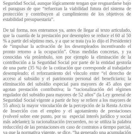
Seguridad Social, aunque lógicamente tengan que resguardarse bajo
el paraguas de que “refuerzan la viabilidad futura del sistema de
protección y contribuyen al cumplimiento de los objetivos de
estabilidad presupuestaria”.
De tal forma, nos enteramos ya, antes de llegar al texto articulado,
que la cuantía de la prestación por desempleo se reduce el 60 al 50
% a partir del séptimo mes, y a que se trata (ya lo dijo el Presidente)
de “impulsar la activación de los desempleados incentivando el
pronto retorno a la ocupación”. Otras medidas concretas, y ya
conocidas vía preámbulo, son por ejemplo la eliminación de la
contribución a la Seguridad Social por parte de la entidad gestoría
de una parte (35 %) de la cotización que corresponde al trabajador
desempleado; el reforzamiento del vínculo entre “el derecho de
acceso al subsidio y el patrimonio personal del beneficiario; la
eliminación del subsidio especial para mayores de 45 años que
agotan prestación contributiva; la “racionalización del régimen
regulador del subsidio para mayores de 52 años” (la Ley general de
Seguridad Social vigente a partir de hoy se refiere a los mayores de
55 años); la mayor vinculación de la percepción de la Renta Activa
de Inserción con el empleo y el agotamiento de prestaciones
(volveré sobre este punto, por su
especial interés jurídico y social
más adelante); la racionalización (recuerden, no se utiliza la palabra
reducción) de las prestaciones en caso de contratos a tiempo parcial,
ya que la normativa vigente, se dice, “ha generado una acumulación