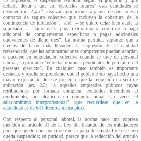
La supresión, o suspensión temporal según el gobierno y que
debería llevar a que en “ejercicios futuros” esas cantidades se
destinen (art. 2.4.) “a realizar aportaciones a planes de pensiones o
contratos de seguro colectivo que incluyan la cobertura de la
contingencia de jubilación”,
será
– se quiere dejar bien atada la
supresión --
“tanto de la paga extraordinaria como de la paga
adicional de complementos específicos o pagas adicionales
equivalentes de dicho mes”. La norma permite, supongo que a
efectos de hacer más llevadera la supresión de la cantidad
referenciada, que las administraciones competentes puedan acordar,
o pactarse en negociación colectiva cuando se trate de personal
laboral, su prorrateo “entre las nóminas pendientes de percibir en el
presente ejercicio”. En cualquier caso también es importante
destacar, y resulta sorprendente que el gobierno no haya hecho una
mayor explicación de este precepto, que la reducción no será de
aplicación (art. 2.5) “a aquellos empleados públicos cuyas
retribuciones por jornada completa, excluidos incentivos al
rendimiento, no alcancen en cómputo anual 1,5 veces el
salariomínimo interprofesional” (que recuérdese que en la
actualidad es de 641,40euros mensuales).
Con respecto al personal laboral, la norma hace una expresa
mención al artículo 31 de la Ley del Estatuto de los trabajadores
para que quede constancia de que la paga de navidad de este año
queda suspendida; en puridad, parece que la redacción del artículo