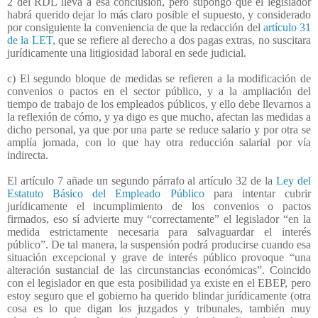
2 del RDL lleva a esa conclusión, pero supongo que el legislador
habrá querido dejar lo más claro posible el supuesto, y considerado
por consiguiente la conveniencia de que la redacción del
artículo 31
de la LET,
que se refiere al derecho a dos pagas extras, no suscitara
jurídicamente una litigiosidad laboral en sede judicial.
c) El segundo bloque de medidas se refieren a la modificación de
convenios o pactos en el sector público, y a la ampliación del
tiempo de trabajo de los empleados públicos, y ello debe llevarnos a
la reflexión de cómo, y ya digo es que mucho, afectan las medidas a
dicho personal, ya que por una parte se reduce salario y por otra se
amplía jornada, con lo que hay otra reducción salarial por vía
indirecta.
El artículo 7 añade un segundo párrafo al artículo 32 de la
Ley del
Estatuto Básico del Empleado Público
para intentar cubrir
jurídicamente el incumplimiento de los convenios o pactos
firmados, eso sí advierte muy “correctamente” el legislador “en la
medida estrictamente necesaria para salvaguardar el interés
público”. De tal manera, la suspensión podrá producirse cuando esa
situación excepcional y grave de interés público provoque “una
alteración sustancial de las circunstancias económicas”. Coincido
con el legislador en que esta posibilidad ya existe en el EBEP, pero
estoy seguro que el gobierno ha querido blindar jurídicamente (otra
cosa es lo que digan los juzgados y tribunales, también muy