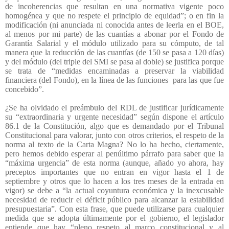
de incoherencias que resultan en una normativa vigente poco
homogénea y que no respete el principio de equidad”; o en fin la
modificación (ni anunciada ni conocida antes de leerla en el BOE,
al menos por mi parte) de las cuantías a abonar por el Fondo de
Garantía Salarial y el módulo utilizado para su cómputo, de tal
manera que la reducción de las cuantías (de 150 se pasa a 120 días)
y del módulo (del triple del SMI se pasa al doble) se justifica porque
se trata de “medidas encaminadas a preservar la viabilidad
financiera (del Fondo), en la línea de las funciones
para las que fue
concebido”.
¿Se ha olvidado el preámbulo del RDL de justificar jurídicamente
su “extraordinaria y urgente necesidad” según dispone el artículo
86.1 de la Constitución, algo que es demandado por el Tribunal
Constitucional para valorar, junto con otros criterios, el respeto de la
norma al texto de la Carta Magna? No lo ha hecho, ciertamente,
pero hemos debido esperar al penúltimo párrafo para saber que la
“máxima urgencia” de esta norma (aunque, añado yo ahora, hay
preceptos importantes que no entran en vigor hasta el 1 de
septiembre y otros que lo hacen a los tres meses de la entrada en
vigor) se debe a “la actual coyuntura económica y la inexcusable
necesidad de reducir el déficit público para alcanzar la estabilidad
presupuestaria”. Con esta frase, que puede utilizarse para cualquier
medida que se adopta últimamente por el gobierno, el legislador
entiende que hay “pleno respeto al marco constitucional y al