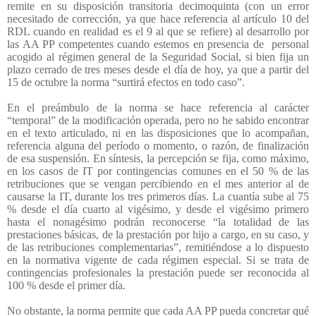
remite en su disposición transitoria decimoquinta (con un error
necesitado de corrección, ya que hace referencia al artículo 10 del
RDL cuando en realidad es el 9 al que se refiere) al desarrollo por
las AA PP competentes cuando estemos en presencia de
personal
acogido al régimen general de la Seguridad Social, si bien fija un
plazo cerrado de tres meses desde el día de hoy, ya que a partir del
15 de octubre la norma “surtirá efectos en todo caso”.
En el preámbulo de la norma se hace referencia al carácter
“temporal” de la modificación operada, pero no he sabido encontrar
en el texto articulado, ni en las disposiciones que lo acompañan,
referencia alguna del período o momento, o razón, de finalización
de esa suspensión. En síntesis, la percepción se fija, como máximo,
en los casos de IT por contingencias comunes en el 50 % de las
retribuciones que se vengan percibiendo en el mes anterior al de
causarse la IT, durante los tres primeros días. La cuantía sube al 75
% desde el día cuarto al vigésimo, y desde el vigésimo primero
hasta el nonagésimo podrán reconocerse “la totalidad de las
prestaciones básicas, de la prestación por hijo a cargo, en su caso, y
de las retribuciones complementarias”, remitiéndose a lo dispuesto
en la normativa vigente de cada régimen especial. Si se trata de
contingencias profesionales la prestación puede ser reconocida al
100 % desde el primer día.
No obstante, la norma permite que cada AA PP pueda concretar qué