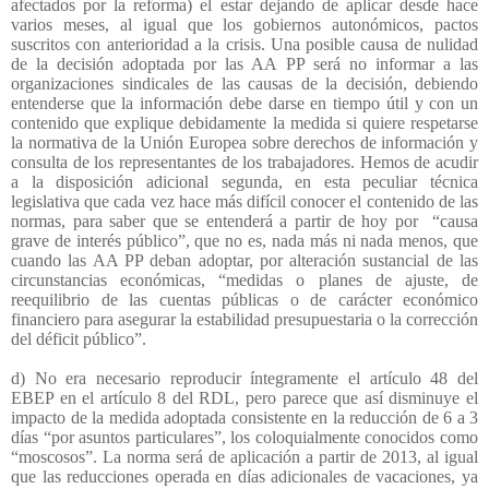
afectados por la reforma) el estar dejando de aplicar desde hace
varios meses, al igual que los gobiernos autonómicos, pactos
suscritos con anterioridad a la crisis. Una posible causa de nulidad
de la decisión adoptada por las AA PP será no informar a las
organizaciones sindicales de las causas de la decisión, debiendo
entenderse que la información debe darse en tiempo útil y con un
contenido que explique debidamente la medida si quiere respetarse
la normativa de la Unión Europea sobre derechos de información y
consulta de los representantes de los trabajadores. Hemos de acudir
a la disposición adicional segunda, en esta peculiar técnica
legislativa que cada vez hace más difícil conocer el contenido de las
normas, para saber que se entenderá a partir de hoy por
“causa
grave de interés público”, que no es, nada más ni nada menos, que
cuando las AA PP deban adoptar, por alteración sustancial de las
circunstancias económicas, “medidas o planes de ajuste, de
reequilibrio de las cuentas públicas o de carácter económico
financiero para asegurar la estabilidad presupuestaria o la corrección
del déficit público”.
d) No era necesario reproducir íntegramente el artículo 48 del
EBEP en el artículo 8 del RDL, pero parece que así disminuye el
impacto de la medida adoptada consistente en la reducción de 6 a 3
días “por asuntos particulares”, los coloquialmente conocidos como
“moscosos”. La norma será de aplicación a partir de 2013, al igual
que las reducciones operada en días adicionales de vacaciones, ya