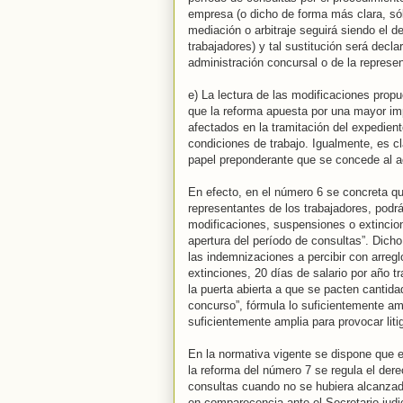
empresa (o dicho de forma más clara, só
mediación o arbitraje seguirá siendo el 
trabajadores) y tal sustitución será decla
administración concursal o de la represen
e) La lectura de las modificaciones prop
que la reforma apuesta por una mayor impl
afectados en la tramitación del expedien
condiciones de trabajo. Igualmente, es cl
papel preponderante que se concede al ac
En efecto, en el número 6 se concreta qu
representantes de los trabajadores, podrá
modificaciones, suspensiones o extincio
apertura del período de consultas”. Dicho
las indemnizaciones a percibir con arreglo
extinciones, 20 días de salario por año 
la puerta abierta a que se pacten cantida
concurso”, fórmula lo suficientemente am
suficientemente amplia para provocar litig
En la normativa vigente se dispone que 
la reforma del número 7 se regula el dere
consultas cuando no se hubiera alcanzad
en comparecencia ante el Secretario judic