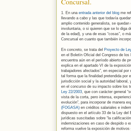
Concursal.
1. En una
entrada anterior del blog
me ref
llevando a cabo y las que todavía queda
amplio contenido generalista, se quedan
involuntaria, o si quieren que se lo diga
de la edad), y una de esas “cosas”, o má
Concursal en cuanto que también incorpor
En concreto, se trata del
Proyecto de Ley
en el Boletín Oficial del Congreso de los
encuentra aún en el período abierto de p
explica en el apartado VI de la exposició
trabajadores afectados”, en especial por m
tal forma que la finalidad pretendida por 
jurisdicción social y la autoridad laboral
en el concurso de su impacto sobre los tr
Ley 22/2003
, que con carácter general “
vista de la corta, pero intensa, experien
evolución”, para incorporar de manera ex
(FOGASA)
en créditos salariales e indem
dispuesto en el artículo 33 de la Ley del 
jurídicas suscitadas sobre “la calificació
indemnizaciones en caso de despido o exti
reforma vuelve la exposición de motivos e