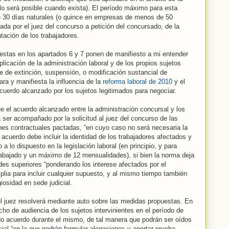
lo será posible cuando exista). El período máximo para esta
de 30 días naturales (o quince en empresas de menos de 50
rada por el juez del concurso a petición del concursado, de la
tación de los trabajadores.
uestas en los apartados 6 y 7 ponen de manifiesto a mi entender
icación de la administración laboral y de los propios sujetos
te de extinción, suspensión, o modificación sustancial de
ara y manifiesta la influencia de la
reforma laboral de 2010
y el
uerdo alcanzado por los sujetos legitimados para negociar.
e el acuerdo alcanzado entre la administración concursal y los
 ser acompañado por la solicitud al juez del concurso de las
nes contractuales pactadas, “en cuyo caso no será necesaria la
 acuerdo debe incluir la identidad de los trabajadores afectados y
 a lo dispuesto en la legislación laboral (en principio, y para
trabajado y un máximo de 12 mensualidades), si bien la norma deja
des superiores “ponderando los interese afectados por el
plia para incluir cualquier supuesto, y al mismo tiempo también
iosidad en sede judicial.
el juez resolverá mediante auto sobre las medidas propuestas. En
cho de audiencia de los sujetos intervinientes en el período de
o acuerdo durante el mismo, de tal manera que podrán ser oídos
ial “en la que podrán formular alegaciones y aportar prueba