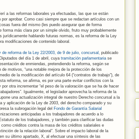
erí a las reformas laborales ya efectuadas, las que se están
n por aprobar. Como casi siempre que se redactan artículos con un
 cosas fuera del mismo (les puedo asegurar que de forma
 de forma más clara por un simple olvido, fruto muy probablemente
s jurídicamente hablando futuras normas, es la reforma de la Ley
a modificaciones de contenido laboral.
 de reforma de la Ley 22/2003, de 9 de julio, concursal,
publicado
 Diputados del día 1 de abril, cuya
tramitación parlamentaria
se
resentación de enmiendas, pretendiendo la reforma, según se
n de motivos, “una notable mejora de la protección de los
edio de la modificación del artículo 64 (“contratos de trabajo”), de
esta reforma, se afirma, es por una parte evitar conflictos con la
, y por otra incrementar “el peso de la valoración que se ha de hacer
abajadores”. Igualmente, el legislador aprovecha la reforma de la
supone una actualización integral de nuestro Derecho concursal a la
cia y aplicación de la Ley de 2003, del derecho comparado y su
presa la subrogación legal del
Fondo de Garantía Salarial
nizaciones anticipadas a los trabajadores de acuerdo a lo
Estatuto de los trabajadores, y también para clarificar las dudas
n como créditos contra la masa de los créditos salariales e
nción de la relación laboral”. Sobre el impacto laboral de la
n su último apartado, X, al efectuar una síntesis de las