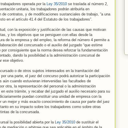
 trabajadores operada por la
Ley 35/2010
se traslada al número 2,
sentación unitaria, los trabajadores podrán atribuirla en
 de contratos, y de modificaciones sustanciales de trabajo, “a una
o en el artículo 41.4 del Estatuto de los trabajadores”.
itud, con la exposición y justificación de las causas que motivan
tas, y los objetivos que se persiguen con ellas desde la
utura de la empresa y del empleo, la reforma del número 4 permite a
colaboración del concursado o el auxilio del juzgado “que estime
 por consiguiente que la norma desea reforzar la fundamentación
entado, dando la posibilidad a la administración concursal de
ar ese objetivo.
cursado o de otros sujetos interesados en la tramitación del
or una parte, el juez del concurso podrá autorizar la participación
s aún cuando estuvieran intervenidas las facultades de
or otra, la representación del personal o la administración
n en este trámite, y recabar del juzgado el auxilio necesario para su
diciariamente puedan constituir una unidad de empresa con la
er un mejor y más exacto conocimiento de causa por parte del juez
 tanto en su impacto sobre los trabajadores como sobre otras
tintas de la concursada.
rsal la posibilidad abierta por la
Ley 35/2010
de sustituir el
 de mediación o arbitraje que sea aplicable en el ámbito de la