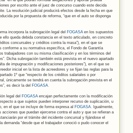
iones por escrito ante el juez de concurso cuando este decida
ite. La resolución judicial producirá efectos desde la fecha en que
roducida por la propuesta de reforma, “que en el auto se disponga
forma incorpora la subrogación legal del
FOGASA
en los supuestos
de ello queda debida constancia en el texto articulado, en concreto
éditos concursales y créditos contra la masa”), en el que se
es conforme a su normativa específica, el Fondo de Garantía
los trabajadores con su misma clasificación y en los términos del
res”. Dicha subrogación también está prevista en el nuevo apartado
alta de impugnación y modificaciones posteriores”), en el que se
eedor inicial en la lista de acreedores y se fijan las reglas para la
apartado 1º que “respecto de los créditos salariales o por
ral, únicamente se tendrá en cuenta la subrogación prevista en el
es”, es decir la del
FOGASA.
ión legal del
FOGASA
encajan perfectamente con la modificación
respecto a que sujetos pueden interponer recurso de suplicación, u
so, en el que se incluye de forma expresa al
FOGASA.
Igualmente,
s acciones que puedan ejercerse contra el auto y que se refieran a
stanciarán por el trámite del incidente concursal y fijándose el
 la demanda “desde que el trabajador conoció o pudo conocer el