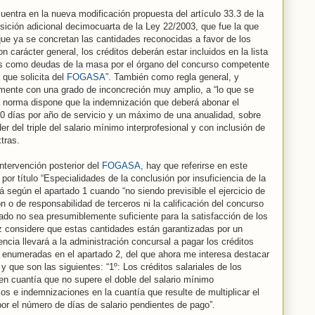
entra en la nueva modificación propuesta del artículo 33.3 de la
ición adicional decimocuarta de la Ley 22/2003, que fue la que
que ya se concretan las cantidades reconocidas a favor de los
n carácter general, los créditos deberán estar incluidos en la lista
os como deudas de la masa por el órgano del concurso competente
a que solicita del
FOGASA
”. También como regla general, y
tamente con una grado de inconcreción muy amplio, a “lo que se
a norma dispone que la indemnización que deberá abonar el
20 días por año de servicio y un máximo de una anualidad, sobre
r del triple del salario mínimo interprofesional y con inclusión de
tras.
ntervención posterior del
FOGASA,
hay que referirse en este
 por título “Especialidades de la conclusión por insuficiencia de la
 según el apartado 1 cuando “no siendo previsible el ejercicio de
n o de responsabilidad de terceros ni la calificación del concurso
ado no sea presumiblemente suficiente para la satisfacción de los
ez considere que estas cantidades están garantizadas por un
encia llevará a la administración concursal a pagar los créditos
s enumeradas en el apartado 2, del que ahora me interesa destacar
y que son las siguientes: “1º: Los créditos salariales de los
y en cuantía que no supere el doble del salario mínimo
rios e indemnizaciones en la cuantía que resulte de multiplicar el
 por el número de días de salario pendientes de pago”.