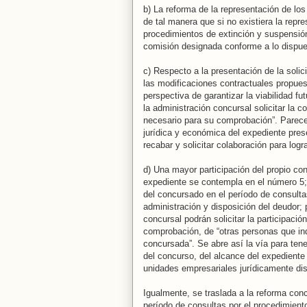
b) La reforma de la representación de los
de tal manera que si no existiera la repre
procedimientos de extinción y suspensión
comisión designada conforme a lo dispuest
c) Respecto a la presentación de la solic
las modificaciones contractuales propues
perspectiva de garantizar la viabilidad f
la administración concursal solicitar la 
necesario para su comprobación”. Parece
jurídica y económica del expediente pres
recabar y solicitar colaboración para logr
d) Una mayor participación del propio con
expediente se contempla en el número 5; p
del concursado en el período de consulta
administración y disposición del deudor; p
concursal podrán solicitar la participació
comprobación, de “otras personas que in
concursada”. Se abre así la vía para ten
del concurso, del alcance del expediente
unidades empresariales jurídicamente dis
Igualmente, se traslada a la reforma concu
período de consultas por el procedimiento