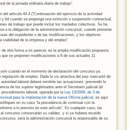
al de la jornada ordinaria diaria de trabajo”.
 del artículo 44.4 (“Continuación del ejercicio de la actividad
s 8 y 64 cuando se proponga una extinción o suspensión contractual,
nes de trabajo que puede incluir los traslados colectivos. Se ha
a a la obligación de la administración concursal, cuando presente
causas del expediente o de las modificaciones, y los objetivos
a viabilidad de la empresa y del empleo”.
er de otra forma a mi parecer, es la amplia modificación propuesta
 ya que se proponen modificaciones a 8 de sus actuales 11
currir cuando en el momento de declaración del concurso ya
 regulación de empleo. Dada la vis atractiva del juez mercantil de
a autoridad laboral deberá remitirle las actuaciones, previendo la
ncia de los sujetos legitimados ante el Secretario judicial (el
e procedimiento laboral, operada por la
Ley 13/2009, de 3 de
rocesal para la implantación de la nueva Oficina judicial
, es aquí
stifiquen en su caso “la procedencia de continuar con la
nforme a lo previsto en este artículo”. En cualquier caso, las
 al concurso conservarán su validez, y si ya hubiera recaído
concurso, será la administración concursal la responsable de su