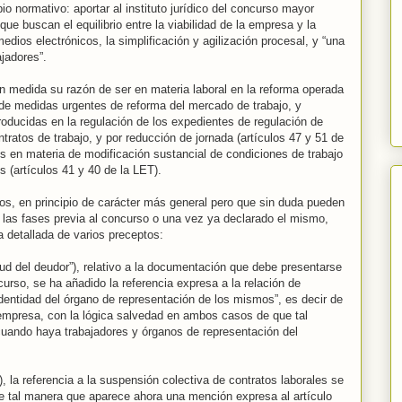
io normativo: aportar al instituto jurídico del concurso mayor
 que buscan el equilibrio entre la viabilidad de la empresa y la
medios electrónicos, la simplificación y agilización procesal, y “una
ajadores”.
n medida su razón de ser en materia laboral en la reforma operada
 de medidas urgentes de reforma del mercado de trabajo, y
oducidas en la regulación de los expedientes de regulación de
ratos de trabajo, y por reducción de jornada (artículos 47 y 51 de
os en materia de modificación sustancial de condiciones de trabajo
s (artículos 41 y 40 de la LET).
os, en principio de carácter más general pero que sin duda pueden
e las fases previa al concurso o una vez ya declarado el mismo,
a detallada de varios preceptos:
itud del deudor”), relativo a la documentación que debe presentarse
curso, se ha añadido la referencia expresa a la relación de
identidad del órgano de representación de los mismos”, es decir de
empresa, con la lógica salvedad en ambos casos de que tal
 cuando haya trabajadores y órganos de representación del
), la referencia a la suspensión colectiva de contratos laborales se
 tal manera que aparece ahora una mención expresa al artículo