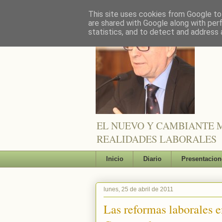
This site uses cookies from Google to 
are shared with Google along with per
statistics, and to detect and address 
EL NUEVO Y CAMBIANTE M
REALIDADES LABORALES
Inicio
Diario
Presentacion
lunes, 25 de abril de 2011
Las reformas laborales e