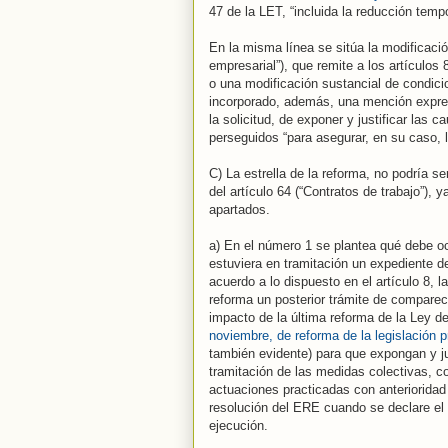
47 de la LET, “incluida la reducción tempor
En la misma línea se sitúa la modificación
empresarial”), que remite a los artículo
o una modificación sustancial de condicio
incorporado, además, una mención expres
la solicitud, de exponer y justificar las 
perseguidos “para asegurar, en su caso, l
C) La estrella de la reforma, no podría s
del artículo 64 (“Contratos de trabajo”),
apartados.
a) En el número 1 se plantea qué debe o
estuviera en tramitación un expediente de
acuerdo a lo dispuesto en el artículo 8, l
reforma un posterior trámite de comparece
impacto de la última reforma de la Ley d
noviembre, de reforma de la legislación p
también evidente) para que expongan y ju
tramitación de las medidas colectivas, co
actuaciones practicadas con anterioridad
resolución del ERE cuando se declare el 
ejecución.