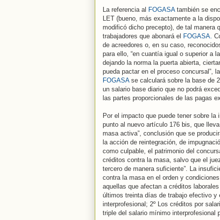
La referencia al
FOGASA
también se encu
LET (bueno, más exactamente a la dispos
modificó dicho precepto), de tal manera 
trabajadores que abonará el
FOGASA.
Co
de acreedores o, en su caso, reconocid
para ello, “en cuantía igual o superior a l
dejando la norma la puerta abierta, cier
pueda pactar en el proceso concursal”, l
FOGASA
se calculará sobre la base de 
un salario base diario que no podrá excede
las partes proporcionales de las pagas ex
Por el impacto que puede tener sobre la i
punto al nuevo artículo 176 bis, que lleva
masa activa”, conclusión que se producirá
la acción de reintegración, de impugnació
como culpable, el patrimonio del concurs
créditos contra la masa, salvo que el ju
tercero de manera suficiente”. La insufici
contra la masa en el orden y condicione
aquellas que afectan a créditos laborales 
últimos treinta días de trabajo efectivo 
interprofesional; 2º Los créditos por sala
triple del salario mínimo interprofesional