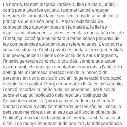
La norma, tal com disposa l'article 1, fixa un marc jurídic
comú per a totes les entitats, i permet també engegar
mesures de foment a favor seu, "en consideració als fins i
principis que els són propis". Atesa l'existència de
competències autonòmiques en la matèria, la llei és
d'aplicació, òbviament, a totes les entitats que actuïn dins de
l'Estat, aplicació que es portarà a terme sense perjudici de
les competències autonòmiques referenciades. L'economia
social se situa en l'àmbit privat i es porta a terme per entitats
que persegueixen l'interès col•lectiu dels seus integrants,
l'interès general econòmic, o tots dos, sempre que actuïn
d'acord amb els principis orientadors enunciats a l'article 4 i
dels quals m'interessa destacar els de la inserció de
persones en risc d'exclusió social i la generació d'ocupació
estable i de qualitat. Però, certament, la llista és més àmplia
i convé recordar-la: priàcia de les persones i del fi social
sobre el capital; aplicació dels resultats obtinguts de
l'activitat econòmica "principalment en funció del treball
aportat i servei o activitat realitzada per les sòcies i socis, o
pels seus membres, i en el seu cas al fi social objecte de
l'entitat"; promoció de la solidaritat interna i amb la societat; i
últim, i no menys important ni de bon tros, la independència