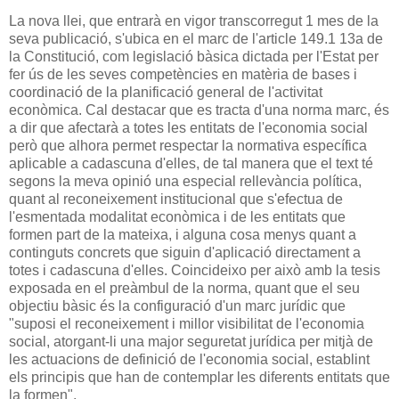
La nova llei, que entrarà en vigor transcorregut 1 mes de la
seva publicació, s'ubica en el marc de l'article 149.1 13a de
la Constitució, com legislació bàsica dictada per l'Estat per
fer ús de les seves competències en matèria de bases i
coordinació de la planificació general de l'activitat
econòmica. Cal destacar que es tracta d'una norma marc, és
a dir que afectarà a totes les entitats de l'economia social
però que alhora permet respectar la normativa específica
aplicable a cadascuna d'elles, de tal manera que el text té
segons la meva opinió una especial rellevància política,
quant al reconeixement institucional que s'efectua de
l'esmentada modalitat econòmica i de les entitats que
formen part de la mateixa, i alguna cosa menys quant a
continguts concrets que siguin d'aplicació directament a
totes i cadascuna d'elles. Coincideixo per això amb la tesis
exposada en el preàmbul de la norma, quant que el seu
objectiu bàsic és la configuració d'un marc jurídic que
"suposi el reconeixement i millor visibilitat de l'economia
social, atorgant-li una major seguretat jurídica per mitjà de
les actuacions de definició de l'economia social, establint
els principis que han de contemplar les diferents entitats que
la formen".