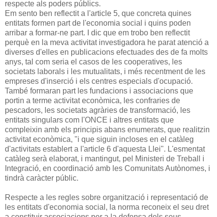
respecte als poders públics.
Em sento ben reflectit a l'article 5, que concreta quines
entitats formen part de l'economia social i quins poden
arribar a formar-ne part. I dic que em trobo ben reflectit
perquè en la meva activitat investigadora he parat atenció a
diverses d'elles en publicacions efectuades des de fa molts
anys, tal com seria el casos de les cooperatives, les
societats laborals i les mutualitats, i més recentment de les
empreses d'inserció i els centres especials d'ocupació.
També formaran part les fundacions i associacions que
portin a terme activitat econòmica, les confraries de
pescadors, les societats agràries de transformació, les
entitats singulars com l'ONCE i altres entitats que
compleixin amb els principis abans enumerats, que realitzin
activitat econòmica, "i que siguin incloses en el catàleg
d'activitats establert a l'article 6 d'aquesta Llei". L'esmentat
catàleg serà elaborat, i mantingut, pel Ministeri de Treball i
Integració, en coordinació amb les Comunitats Autònomes, i
tindrà caràcter públic.
Respecte a les regles sobre organització i representació de
les entitats d'economia social, la norma reconeix el seu dret
a constituir associacions per a la defensa dels seus