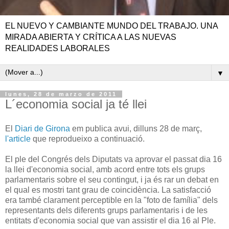
EL NUEVO Y CAMBIANTE MUNDO DEL TRABAJO. UNA
MIRADA ABIERTA Y CRÍTICA A LAS NUEVAS
REALIDADES LABORALES
▼
lunes, 28 de marzo de 2011
L´economia social ja té llei
El
Diari de Girona
em publica avui, dilluns 28 de març,
l'article
que reprodueixo a continuació.
El ple del Congrés dels Diputats va aprovar el passat dia 16
la llei d'economia social, amb acord entre tots els grups
parlamentaris sobre el seu contingut, i ja és rar un debat en
el qual es mostri tant grau de coincidència. La satisfacció
era també clarament perceptible en la "foto de família" dels
representants dels diferents grups parlamentaris i de les
entitats d'economia social que van assistir el dia 16 al Ple.