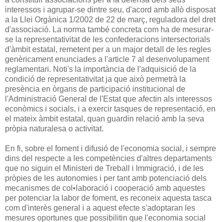
interessos i agrupar-se dintre seu, d'acord amb allò disposat
a la Llei Orgànica 1/2002 de 22 de març, reguladora del dret
d'associació. La norma també concreta com ha de mesurar-
se la representativitat de les confederacions intersectorials
d'àmbit estatal, remetent per a un major detall de les regles
genèricament enunciades a l'article 7 al desenvolupament
reglamentari. Noti's la importància de l'adquisició de la
condició de representativitat ja que això permetrà la
presència en òrgans de participació institucional de
l'Administració General de l'Estat que afectin als interessos
econòmics i socials, i a exercir tasques de representació, en
el mateix àmbit estatal, quan guardin relació amb la seva
pròpia naturalesa o activitat.
En fi, sobre el foment i difusió de l'economia social, i sempre
dins del respecte a les competències d'altres departaments
que no siguin el Ministeri de Treball i Immigració, i de les
pròpies de les autonomies i per tant amb potenciació dels
mecanismes de col•laboració i cooperació amb aquestes
per potenciar la labor de foment, es reconeix aquesta tasca
com d'interès general i a aquest efecte s'adoptaran les
mesures oportunes que possibilitin que l'economia social