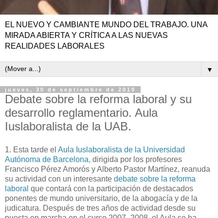
EL NUEVO Y CAMBIANTE MUNDO DEL TRABAJO. UNA
MIRADA ABIERTA Y CRÍTICA A LAS NUEVAS
REALIDADES LABORALES
▼
jueves, 30 de septiembre de 2010
Debate sobre la reforma laboral y su
desarrollo reglamentario. Aula
Iuslaboralista de la UAB.
1. Esta tarde el
Aula Iuslaboralista de la Universidad
Autónoma de Barcelona,
dirigida por los profesores
Francisco Pérez Amorós y Alberto Pastor Martínez, reanuda
su actividad con un interesante
debate sobre la reforma
laboral
que contará con la participación de destacados
ponentes de mundo universitario, de la abogacía y de la
judicatura. Después de tres años de actividad desde su
puesta en marcha en el curso 2007- 2008, el Aula se ha