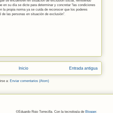
ue se encuentren en situación de exclusión social, remitiendo
e en su día se dicte para determinar y concretar “las condiciones
bien la propia norma ya se cuida de reconocer que los poderes
l de las personas en situación de exclusión”.
Inicio
Entrada antigua
irse a:
Enviar comentarios (Atom)
©Eduardo Rojo Torrecilla. Con la tecnología de
Blogger
.