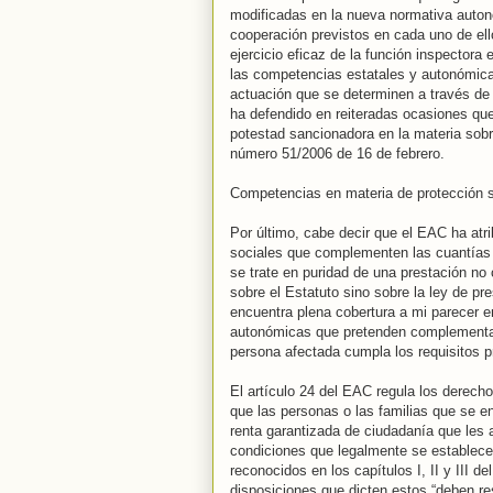
modificadas en la nueva normativa auto
cooperación previstos en cada uno de ell
ejercicio eficaz de la función inspectora
las competencias estatales y autonómica
actuación que se determinen a través de
ha defendido en reiteradas ocasiones que
potestad sancionadora en la materia sobr
número 51/2006 de 16 de febrero.
Competencias en materia de protección s
Por último, cabe decir que el EAC ha atr
sociales que complementen las cuantías p
se trate en puridad de una prestación no c
sobre el Estatuto sino sobre la ley de p
encuentra plena cobertura a mi parecer 
autonómicas que pretenden complementar,
persona afectada cumpla los requisitos p
El artículo 24 del EAC regula los derech
que las personas o las familias que se e
renta garantizada de ciudadanía que les
condiciones que legalmente se establecen
reconocidos en los capítulos I, II y III de
disposiciones que dicten estos “deben re