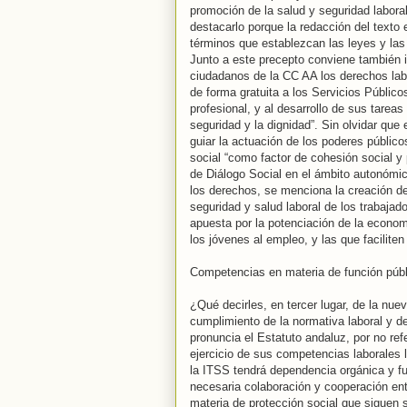
promoción de la salud y seguridad laboral
destacarlo porque la redacción del texto 
términos que establezcan las leyes y las
Junto a este precepto conviene también i
ciudadanos de la CC AA los derechos lab
de forma gratuita a los Servicios Públi
profesional, y al desarrollo de sus tareas
seguridad y la dignidad”. Sin olvidar que 
guiar la actuación de los poderes públicos
social “como factor de cohesión social y
de Diálogo Social en el ámbito autonómico
los derechos, se menciona la creación de
seguridad y salud laboral de los trabaja
apuesta por la potenciación de la economí
los jóvenes al empleo, y las que faciliten 
Competencias en materia de función públi
¿Qué decirles, en tercer lugar, de la nue
cumplimiento de la normativa laboral y de
pronuncia el Estatuto andaluz, por no ref
ejercicio de sus competencias laborales 
la ITSS tendrá dependencia orgánica y fun
necesaria colaboración y cooperación en
materia de protección social que siguen