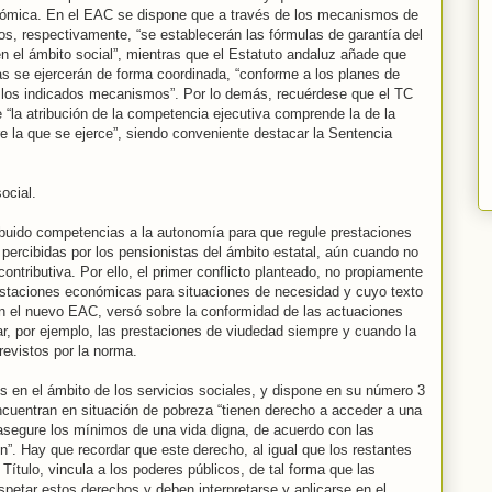
nómica. En el EAC se dispone que a través de los mecanismos de
os, respectivamente, “se establecerán las fórmulas de garantía del
 en el ámbito social”, mientras que el Estatuto andaluz añade que
s se ejercerán de forma coordinada, “conforme a los planes de
 los indicados mecanismos”. Por lo demás, recuérdese que el TC
 “la atribución de la competencia ejecutiva comprende la de la
e la que se ejerce”, siendo conveniente destacar la Sentencia
ocial.
ibuido competencias a la autonomía para que regule prestaciones
ercibidas por los pensionistas del ámbito estatal, aún cuando no
ontributiva. Por ello, el primer conflicto planteado, no propiamente
restaciones económicas para situaciones de necesidad y cuyo texto
en el nuevo EAC, versó sobre la conformidad de las actuaciones
 por ejemplo, las prestaciones de viudedad siempre y cuando la
revistos por la norma.
os en el ámbito de los servicios sociales, y dispone en su número 3
ncuentran en situación de pobreza “tienen derecho a acceder a una
 asegure los mínimos de una vida digna, de acuerdo con las
”. Hay que recordar que este derecho, al igual que los restantes
l Título, vincula a los poderes públicos, de tal forma que las
spetar estos derechos y deben interpretarse y aplicarse en el