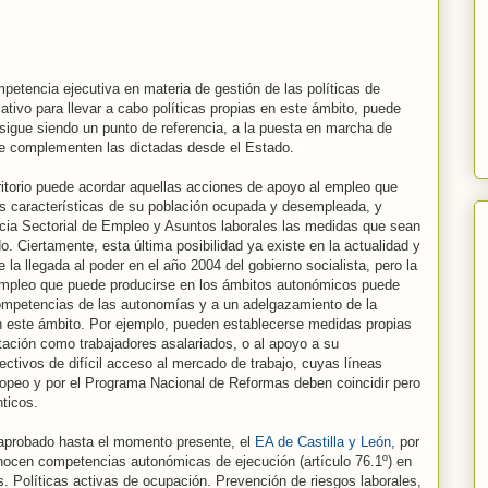
etencia ejecutiva en materia de gestión de las políticas de
ativo para llevar a cabo políticas propias en este ámbito, puede
sigue siendo un punto de referencia, a la puesta en marcha de
que complementen las dictadas desde el Estado.
erritorio puede acordar aquellas acciones de apoyo al empleo que
s características de su población ocupada y desempleada, y
cia Sectorial de Empleo y Asuntos laborales las medidas que sean
. Ciertamente, esta última posibilidad ya existe en la actualidad y
la llegada al poder en el año 2004 del gobierno socialista, pero la
empleo que puede producirse en los ámbitos autonómicos puede
competencias de las autonomías y a un adelgazamiento de la
en este ámbito. Por ejemplo, pueden establecerse medidas propias
tación como trabajadores asalariados, o al apoyo a su
ectivos de difícil acceso al mercado de trabajo, cuyas líneas
ropeo y por el Programa Nacional de Reformas deben coincidir pero
ticos.
 aprobado hasta el momento presente, el
EA de Castilla y León
, por
onocen competencias autonómicas de ejecución (artículo 76.1º) en
s. Políticas activas de ocupación. Prevención de riesgos laborales,