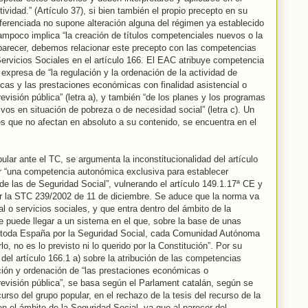
ividad.” (Artículo 37), si bien también el propio precepto en su
eferenciada no supone alteración alguna del régimen ya establecido
ampoco implica “la creación de títulos competenciales nuevos o la
 parecer, debemos relacionar este precepto con las competencias
ervicios Sociales en el artículo 166. El EAC atribuye competencia
 expresa de “la regulación y la ordenación de la actividad de
icas y las prestaciones económicas con finalidad asistencial o
visión pública” (letra a), y también “de los planes y los programas
ivos en situación de pobreza o de necesidad social” (letra c). Un
nes que no afectan en absoluto a su contenido, se encuentra en el
ular ante el TC, se argumenta la inconstitucionalidad del artículo
cer “una competencia autonómica exclusiva para establecer
e las de Seguridad Social”, vulnerando el artículo 149.1.17ª CE y
r la STC 239/2002 de 11 de diciembre. Se aduce que la norma va
al o servicios sociales, y que entra dentro del ámbito de la
e puede llegar a un sistema en el que, sobre la base de unas
 toda España por la Seguridad Social, cada Comunidad Autónoma
lo, no es lo previsto ni lo querido por la Constitución”. Por su
 del artículo 166.1 a) sobre la atribución de las competencias
ción y ordenación de “las prestaciones económicas o
evisión pública”, se basa según el Parlament catalán, según se
urso del grupo popular, en el rechazo de la tesis del recurso de la
en el ámbito de la Seguridad Social, ya que al parecer del