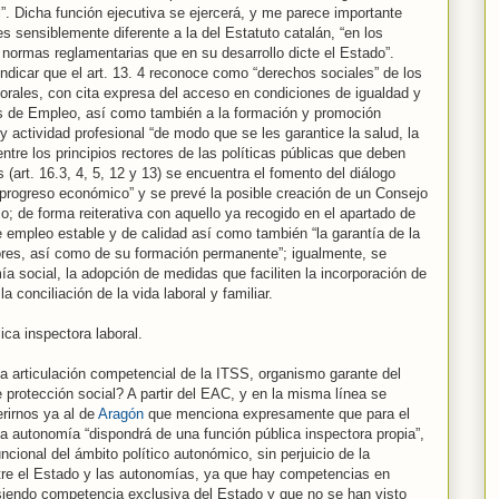
”. Dicha función ejecutiva se ejercerá, y me parece importante
es sensiblemente diferente a la del Estatuto catalán, “en los
 normas reglamentarias que en su desarrollo dicte el Estado”.
ndicar que el art. 13. 4 reconoce como “derechos sociales” de los
orales, con cita expresa del acceso en condiciones de igualdad y
cos de Empleo, así como también a la formación y promoción
 y actividad profesional “de modo que se les garantice la salud, la
entre los principios rectores de las políticas públicas que deben
 (art. 16.3, 4, 5, 12 y 13) se encuentra el fomento del diálogo
 progreso económico” y se prevé la posible creación de un Consejo
; de forma reiterativa con aquello ya recogido en el apartado de
 empleo estable y de calidad así como también “la garantía de la
dores, así como de su formación permanente”; igualmente, se
a social, la adopción de medidas que faciliten la incorporación de
la conciliación de la vida laboral y familiar.
ca inspectora laboral.
va articulación competencial de la ITSS, organismo garante del
 protección social? A partir del EAC, y en la misma línea se
erirnos ya al de
Aragón
que menciona expresamente que para el
la autonomía “dispondrá de una función pública inspectora propia”,
cional del ámbito político autonómico, sin perjuicio de la
tre el Estado y las autonomías, ya que hay competencias en
 siendo competencia exclusiva del Estado y que no se han visto