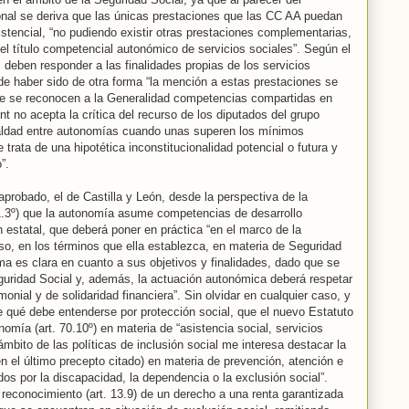
onal se deriva que las únicas prestaciones que las CC AA puedan
istencial, “no pudiendo existir otras prestaciones complementarias,
el título competencial autonómico de servicios sociales”. Según el
deben responder a las finalidades propias de los servicios
de haber sido de otra forma “la mención a estas prestaciones se
nde se reconocen a la Generalidad competencias compartidas en
t no acepta la crítica del recurso de los diputados del grupo
ualdad entre autonomías cuando unas superen los mínimos
 trata de una hipotética inconstitucionalidad potencial o futura y
”.
probado, el de Castilla y León, desde la perspectiva de la
.1.3º) que la autonomía asume competencias de desarrollo
n estatal, que deberá poner en práctica “en el marco de la
aso, en los términos que ella establezca, en materia de Seguridad
rma es clara en cuanto a sus objetivos y finalidades, dado que se
uridad Social y, además, la actuación autonómica deberá respetar
onial y de solidaridad financiera”. Sin olvidar en cualquier caso, y
de qué debe entenderse por protección social, que el nuevo Estatuto
omía (art. 70.10º) en materia de “asistencia social, servicios
ámbito de las políticas de inclusión social me interesa destacar la
n el último precepto citado) en materia de prevención, atención e
ados por la discapacidad, la dependencia o la exclusión social”.
reconocimiento (art. 13.9) de un derecho a una renta garantizada