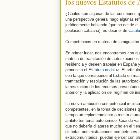
los nuevos Estatutos de
¿Cuáles son algunas de las cuestiones q
una perspectiva general hago algunas re
jurídicamente hablando (que no desde el p
población catalana), es decir el de
Catal
Competencias en materia de inmigración
En primer lugar, nos encontramos con q
materia de tramitación de autorizaciones
residencia y deseen trabajar en España y 
pronuncia el
Estatuto andaluz.
El artícul
con la que corresponde al Estado en mater
tramitación y resolución de las autorizac
la resolución de los recursos presentados
anterior y la aplicación del régimen de i
La nueva atribución competencial implic
competentes, en la toma de decisiones qu
tiempo un replanteamiento o reestructura
ámbito territorial autonómico. Cuando v
que no debería dilatarse mucho en el tie
distintas administraciones competentes p
extracomunitarios, puedan ejercer con ple