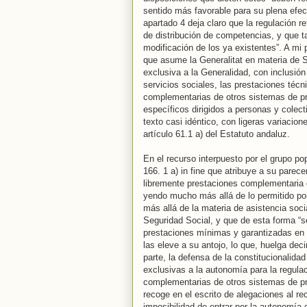
sentido más favorable para su plena efect
apartado 4 deja claro que la regulación r
de distribución de competencias, y que t
modificación de los ya existentes”. A mi
que asume la Generalitat en materia de S
exclusiva a la Generalidad, con inclusión
servicios sociales, las prestaciones técn
complementarias de otros sistemas de pre
específicos dirigidos a personas y colect
texto casi idéntico, con ligeras variacio
artículo 61.1 a) del Estatuto andaluz.
En el recurso interpuesto por el grupo pop
166. 1 a) in fine que atribuye a su pare
libremente prestaciones complementaria d
yendo mucho más allá de lo permitido po
más allá de la materia de asistencia soci
Seguridad Social, y que de esta forma “s
prestaciones mínimas y garantizadas en
las eleve a su antojo, lo que, huelga decir
parte, la defensa de la constitucionalidad
exclusivas a la autonomía para la regula
complementarias de otros sistemas de pr
recoge en el escrito de alegaciones al rec
imposibilidad de entrar por la autonomía 