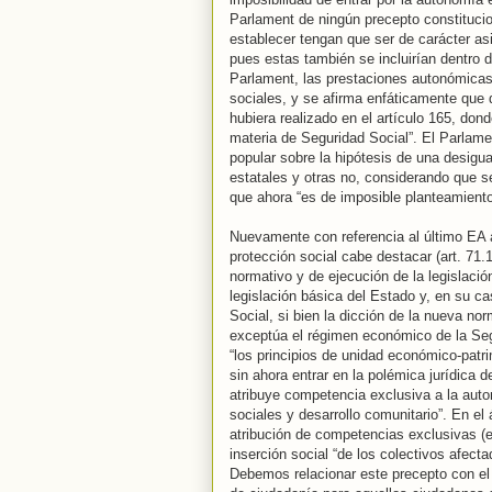
Parlament de ningún precepto constituci
establecer tengan que ser de carácter as
pues estas también se incluirían dentro d
Parlament, las prestaciones autonómicas 
sociales, y se afirma enfáticamente que 
hubiera realizado en el artículo 165, do
materia de Seguridad Social”. El Parlamen
popular sobre la hipótesis de una desig
estatales y otras no, considerando que se
que ahora “es de imposible planteamiento
Nuevamente con referencia al último EA a
protección social cabe destacar (art. 71
normativo y de ejecución de la legislació
legislación básica del Estado y, en su c
Social, si bien la dicción de la nueva no
exceptúa el régimen económico de la Seg
“los principios de unidad económico-patrim
sin ahora entrar en la polémica jurídica 
atribuye competencia exclusiva a la auton
sociales y desarrollo comunitario”. En el 
atribución de competencias exclusivas (e
inserción social “de los colectivos afect
Debemos relacionar este precepto con el 