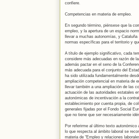
confiere.
Competencias en materia de empleo.
En segundo término, piénsese que la comp
empleo, y la apertura de un espacio norm
llevar a muchas autonomías, y Cataluña 
normas específicas para el territorio y 
A título de ejemplo significativo, cada t
considere más adecuadas en razón de la
además pactar en el seno de la Conferen
más adecuada para el conjunto del Estado
ha sido utilizada fundamentalmente desde 
ampliación competencial en materia de 
llevar también a una ampliación de las 
actuación de las autoridades estatales 
autonómicas de incentivación a la contra
establecimiento por cuenta propia, de col
generales fijadas por el Fondo Social Eu
que no tiene que ser necesariamente idén
Por referirme al último texto autonómico
lo que respecta al ámbito laboral se rec
materia de “Empleo y relaciones laborale