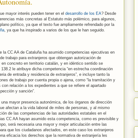
 Autonomía.
ue mayor interés pueden tener en el
desarrollo de los EA
? Desde
ferencias más concretas al Estatuto más polémico, para algunos,
lano político, ya que el texto fue ampliamente refrendado por la
uña
, ya que ha inspirado a varios de los que le han seguido.
.
ue la CC AA de Cataluña ha asumido competencias ejecutivas en
 de trabajo para extranjeros que obtengan autorización de
en concreto en territorio catalán, y en idéntico sentido se
o 138.2 le atribuye dicha competencia “en estrecha coordinación
ia de entrada y residencia de extranjeros”, e incluye tanto la
iones de trabajo por cuenta propia o ajena, como “la tramitación y
 con relación a los expedientes a que se refiere el apartado
nspección y sanción”.
a una mayor presencia autonómica, de los órganos de dirección
e afectan a la vida laboral de miles de personas, y al mismo
ción de las competencias de las autoridades estatales en el
arias CC AA hayan asumido esta competencia, como es previsible y
mpo, será necesaria una mayor y mejor articulación entre las
ara que los ciudadanos afectados, en este caso los extranjeros
na eficacia los derechos que la normativa de extranjería les