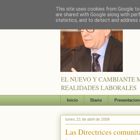
This site uses cookies from Google to 
are shared with Google along with per
statistics, and to detect and address 
EL NUEVO Y CAMBIANTE M
REALIDADES LABORALES
Inicio
Diario
Presentacion
lunes, 21 de abril de 2008
Las Directrices comunita