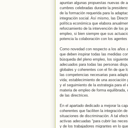
apuntan algunas propuestas nuevas de act
cumbres celebradas durante la presidenc
de la formación requerida para la adaptac
integración social. Así mismo, las Direc
política económica que elabora anualment
reforzamiento de la intervención de los p
empleo, si bien siempre que sus actuacio
potencia la colaboración con los agentes
Como novedad con respecto a los años ante
que deben inspirar todas las medidas con
búsqueda del pleno empleo, los siguiente
adecuados para todas las personas dispu
globales y coherentes con el fin de que l
las competencias necesarias para adapta
vida; establecimiento de una asociación gl
y el seguimiento de la estrategia para el
materia de empleo de forma equilibrada, d
de las directrices.
En el apartado dedicado a mejorar la capa
coherentes que faciliten la integración d
situaciones de discriminación. A tal efe
activas adecuadas “para cubrir las neces
y de los trabajadores migrantes en lo que 