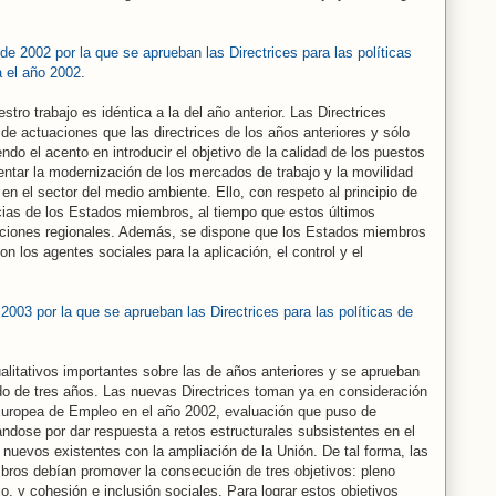
de 2002 por la que se aprueban las Directrices para las políticas
 el año 2002
.
tro trabajo es idéntica a la del año anterior. Las Directrices
e actuaciones que las directrices de los años anteriores y sólo
do el acento en introducir el objetivo de la calidad de los puestos
entar la modernización de los mercados de trabajo y la movilidad
n el sector del medio ambiente. Ello, con respeto al principio de
cias de los Estados miembros, al tiempo que estos últimos
aciones regionales. Además, se dispone que los Estados miembros
n los agentes sociales para la aplicación, el control y el
2003 por la que se aprueban las Directrices para las políticas de
alitativos importantes sobre las de años anteriores y se aprueban
do de tres años. Las nuevas Directrices toman ya en consideración
 Europea de Empleo en el año 2002, evaluación que puso de
ándose por dar respuesta a retos estructurales subsistentes en el
 nuevos existentes con la ampliación de la Unión. De tal forma, las
bros debían promover la consecución de tres objetivos: pleno
jo, y cohesión e inclusión sociales. Para lograr estos objetivos