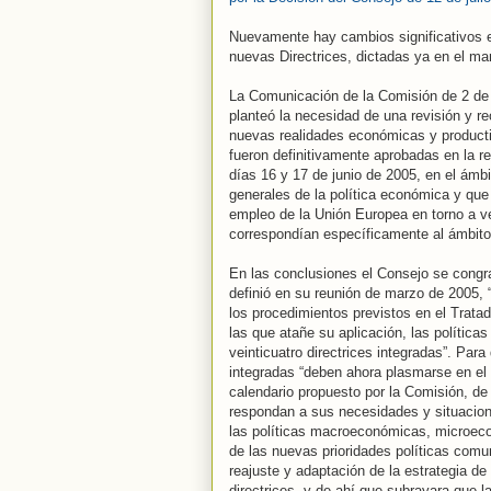
Nuevamente hay cambios significativos en
nuevas Directrices, dictadas ya en el mar
La Comunicación de la Comisión de 2 de f
planteó la necesidad de una revisión y r
nuevas realidades económicas y productiv
fueron definitivamente aprobadas en la r
días 16 y 17 de junio de 2005, en el ám
generales de la política económica y qu
empleo de la Unión Europea en torno a vei
correspondían específicamente al ámbito
En las conclusiones el Consejo se congra
definió en su reunión de marzo de 2005, 
los procedimientos previstos en el Tratad
las que atañe su aplicación, las políti
veinticuatro directrices integradas”. Para
integradas “deben ahora plasmarse en el
calendario propuesto por la Comisión, d
respondan a sus necesidades y situacione
las políticas macroeconómicas, microecon
de las nuevas prioridades políticas comu
reajuste y adaptación de la estrategia de
directrices, y de ahí que subrayara que 