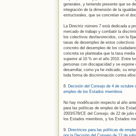
generales, y teniendo presente que se de
integración de la dimensión de la iguald
estructurales, que se concretan en el do
La Directriz número 7 está dedicada a pr
mercado de trabajo y combatir la discrim
los colectivos desfavorecidos, con la fija
tasas de desempleo de estos colectivos c
concreto del desempleo de los ciudadan
concreta se planteaba que la tasa media
superior al 10 % en el año 2010. Entre l
personas con discapacidad y se expone 
desarrollar, como ya he indicado, su emp
toda forma de discriminación contra ellos
8.
Decisión del Consejo de 4 de octubre d
empleo de los Estados miembros
.
No hay modificación respecto al año anter
para las políticas de empleo de los Esta
2003/578/CE del Consejo, de 22 de julio d
los Estados miembros, y los Estados mie
9.
Directrices para las políticas de emp
por la Decisión del Consejo de 12 de juli