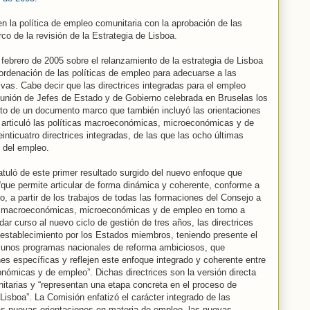
 la política de empleo comunitaria con la aprobación de las
co de la revisión de la Estrategia de Lisboa.
ebrero de 2005 sobre el relanzamiento de la estrategia de Lisboa
eordenación de las políticas de empleo para adecuarse a las
as. Cabe decir que las directrices integradas para el empleo
eunión de Jefes de Estado y de Gobierno celebrada en Bruselas los
bito de un documento marco que también incluyó las orientaciones
e articuló las políticas macroeconómicas, microeconómicas y de
nticuatro directrices integradas, de las que las ocho últimas
 del empleo.
tuló de este primer resultado surgido del nuevo enfoque que
“que permite articular de forma dinámica y coherente, conforme a
o, a partir de los trabajos de todas las formaciones del Consejo a
cas macroeconómicas, microeconómicas y de empleo en torno a
 dar curso al nuevo ciclo de gestión de tres años, las directrices
 establecimiento por los Estados miembros, teniendo presente el
e unos programas nacionales de reforma ambiciosos, que
s específicas y reflejen este enfoque integrado y coherente entre
ómicas y de empleo”. Dichas directrices son la versión directa
nitarias y “representan una etapa concreta en el proceso de
 Lisboa”. La Comisión enfatizó el carácter integrado de las
las nuevas orientaciones en materia de empleo, las nuevas