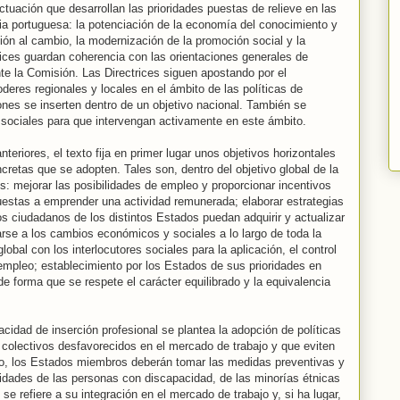
uación que desarrollan las prioridades puestas de relieve en las
ia portuguesa: la potenciación de la economía del conocimiento y
ión al cambio, la modernización de la promoción social y la
trices guardan coherencia con las orientaciones generales de
e la Comisión. Las Directrices siguen apostando por el
oderes regionales y locales en el ámbito de las políticas de
nes se inserten dentro de un objetivo nacional. También se
 sociales para que intervengan activamente en este ámbito.
riores, el texto fija en primer lugar unos objetivos horizontales
cretas que se adopten. Tales son, dentro del objetivo global de la
s: mejorar las posibilidades de empleo y proporcionar incentivos
estas a emprender una actividad remunerada; elaborar estrategias
os ciudadanos de los distintos Estados puedan adquirir y actualizar
rse a los cambios económicos y sociales a lo largo de toda la
obal con los interlocutores sociales para la aplicación, el control
 empleo; establecimiento por los Estados de sus prioridades en
e forma que se respete el carácter equilibrado y la equivalencia
cidad de inserción profesional se plantea la adopción de políticas
e colectivos desfavorecidos en el mercado de trabajo y que eviten
cto, los Estados miembros deberán tomar las medidas preventivas y
idades de las personas con discapacidad, de las minorías étnicas
se refiere a su integración en el mercado de trabajo y, si ha lugar,