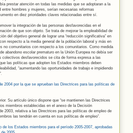
bía prestar atención en todas las medidas que se adoptaran a la
ad entre hombres y mujeres, serían necesarias reformas
cumento en diez prioridades claves relacionadas entre sí.
omover la integración de las personas desfavorecidas en el
inación de que son objeto. Se trata de mejorar la empleabilidad de
ción del objetivo general de lograr una “reducción significativa” en
on respecto a la media general de la población laboral y más en
os no comunitarios con respecto a los comunitarios. Como medida
 de abandono escolar prematuro en la Unión Europea no debía ser
os colectivos desfavorecidos se cita de forma expresa a las
que las políticas que adopten los Estados miembros deben
leabilidad, “aumentando las oportunidades de trabajo e impidiendo
”.
e 2004 por la que se aprueban las Directrices para las políticas de
ior. Su artículo único dispone que “se mantienen las Directrices
dos miembros establecidas en el anexo de la Decisión
e 2003, relativa a las Directrices para las políticas de empleo de
mbros las tendrán en cuenta en sus políticas de empleo”.
leo de los Estados miembros para el período 2005-2007, aprobadas
o de 2005
.