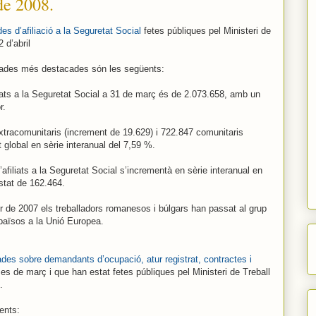
de 2008.
es d’afiliació a la Seguretat Social
fetes públiques pel Ministeri de
 d’abril
 dades més destacades són les següents:
liats a la Seguretat Social a 31 de març és de 2.073.658, amb un
r.
extracomunitaris (increment de 19.629) i 722.847 comunitaris
global en sèrie interanual del 7,59 %.
afiliats a la Seguretat Social s’incrementà en sèrie interanual en
stat de 162.464.
r de 2007 els treballadors romanesos i búlgars han passat al grup
 països a la Unió Europea.
des sobre demandants d’ocupació, atur registrat, contractes i
 de març i que han estat fetes públiques pel Ministeri de Treball
.
ents: