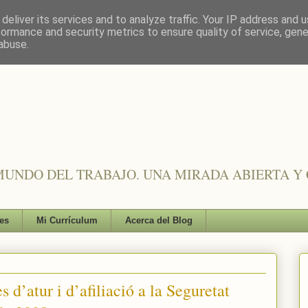
deliver its services and to analyze traffic. Your IP address and 
formance and security metrics to ensure quality of service, gen
abuse.
UNDO DEL TRABAJO. UNA MIRADA ABIERTA Y 
es
Mi Currículum
Acerca del Blog
 d’atur i d’afiliació a la Seguretat