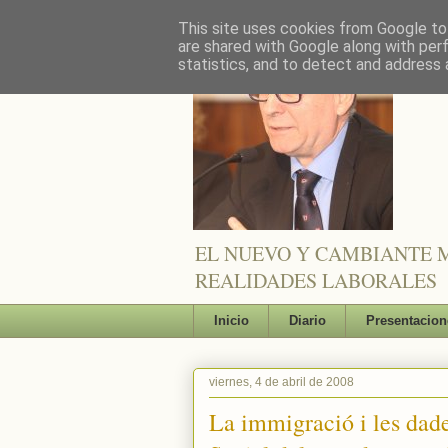
This site uses cookies from Google to 
are shared with Google along with per
statistics, and to detect and address 
EL NUEVO Y CAMBIANTE M
REALIDADES LABORALES
Inicio
Diario
Presentacion
viernes, 4 de abril de 2008
La immigració i les dades