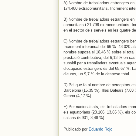
A) Nombre de treballadors estrangers en s
174.480 extracomunitaris. Increment inte
B) Nombre de treballadors estrangers en s
comunitaris i 21.796 extracomunitaris. In
en el sector dels serveis en les quatre de
C) Nombre de treballadors estrangers bene
Increment interanual del 66 %. 43.020 at
nombre suposa el 10,46 % sobre el total 
prestació contributiva, del 6,13 % en cas 
subsidi per a treballadors eventuals agra
d’ocupació estrangers és del 65,67 %. La
d’euros, un 9,7 % de la despesa total.
D) Pel que fa al nombre de perceptors est
Barcelona (15,35 %), Illes Balears (7,03 
Girona (4,17 %).
E) Per nacionalitats, els treballadors mar
els equatorians (23.166, 13,65 %), els c
italians (5.901, 3,48 %).
Publicado por
Eduardo Rojo