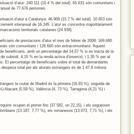
ituació d’atur: 240.111 (10.4 % del total). 65.631 són comunitaris i
ranual de 77.676 persones.
ituació d’atur a Catalunya: 46.909 (15.7 % del total). 10.653 són
crement interanual de 16.245. L’atur es concentra majoritàriament
marcacions territorials catalanes (24.938).
ficiaris de prestacions d’atur el mes de febrer de 2008: 169.680.
urats són comunitaris i 126.660 són extracomunitaris. Aquest
de beneficiaris, amb un percentatge del 14,57 % si es tracta de la
de subsidi, 4,15 % en la renda activa d’inserció, i 1,35 % per al
ris. El percentatge de beneficiaris sobre el total de demandants
 despesa total per als aturats estrangers és de 1 47,8 milions
rangers la ciutat de Madrid és la primera (16,93 %), seguida de
%) Alacant (5,59 %), València (4, 73 %), Tarragona (4,21 %) i
roquins ocupen el primer lloc (37.582, un 22,15), i els segueixen
olombians (13.187, 7,77 %), els romanesos (13.073, 7,71 %), i els