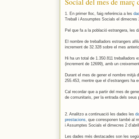
Social del mes de març 
1. En primer lloc, faig referència a les
dad
Treball i Assumptes Socials el dimecres 2
Pel que fa a la població estrangera, les
El nombre de treballadors estrangers afi
increment de 32.328 sobre el mes anterio
Hi ha un total de 1.350.811 treballadors 
(increment de 12699), amb un creixement 
Durant el mes de gener el nombre mitjà d’
255.453, mentre que el d’estrangers ha e
Cal recordar que a partir del mes de gene
de comunitaris, per la entrada dels seus
2. Analitzo a continuació les dades les
da
prestacions,
que corresponen també al mes
i Assumptes Socials el dimecres 2 d’abril
Les dades més destacades son les segü