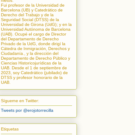
nietos.
Fui profesor de la Universidad de
Barcelona (UB) y Catedrático de
Derecho del Trabajo y de la
Seguridad Social (DTSS) de la
Universidad de Girona (UdG); y en la
Universidad Autónoma de Barcelona
(UAB). Ocupé el cargo de Director
del Departamento de Derecho
Privado de la UdG, donde dirigí la
Cátedra de Inmigración, Derechos y
Ciudadanía.
, y la dirección del
Departamento de Derecho Público y
Ciencias Historicojurídicas de la
UAB. Desde el 1 de septiembre de
2023, soy Catedrático (jubilado) de
DTSS y profesor honorario de la
UAB.
Sígueme en Twitter:
Tweets por @erojotorrecilla
Etiquetas