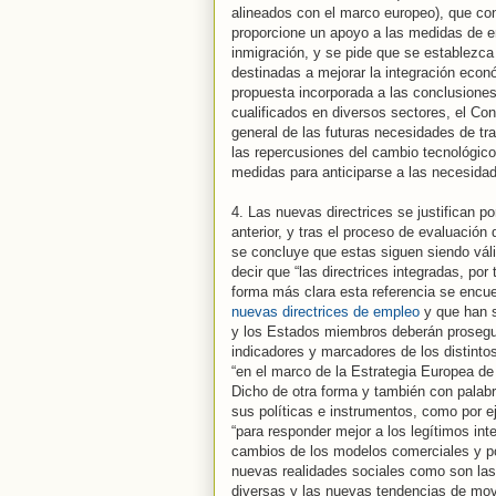
alineados con el marco europeo), que con
proporcione un apoyo a las medidas de en
inmigración, y se pide que se establezca
destinadas a mejorar la integración econ
propuesta incorporada a las conclusiones
cualificados en diversos sectores, el Co
general de las futuras necesidades de tr
las repercusiones del cambio tecnológico
medidas para anticiparse a las necesidad
4. Las nuevas directrices se justifican po
anterior, y tras el proceso de evaluació
se concluye que estas siguen siendo váli
decir que “las directrices integradas, po
forma más clara esta referencia se encue
nuevas directrices de empleo
y que han s
y los Estados miembros deberán prosegui
indicadores y marcadores de los distintos
“en el marco de la Estrategia Europea de
Dicho de otra forma y también con palab
sus políticas e instrumentos, como por 
“para responder mejor a los legítimos in
cambios de los modelos comerciales y po
nuevas realidades sociales como son las 
diversas y las nuevas tendencias de movil