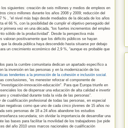
 los siguientes: creación de seis millones y medios de empleos en
otros cinco millones durante los años 2008 y 2009; reducción del
 7 % , “el nivel más bajo desde mediados de la década de los años
a el 66 %, con la posibilidad de cumplir el objetivo perseguido del
 por primera vez en una década, “los fuertes incrementos del empleo
o sólido de la productividad”. Desde la perspectiva más
 valoran positivamente que los déficits públicos se hayan
 que la deuda pública haya descendido hasta situarse por debajo
zara un crecimiento económico del 2,9 %, “aunque es probable que
os para la cumbre comunitaria dedican un apartado específico a
 en la inversión en las personas y en la modernización de los
íticas tendentes a la promoción de la cohesión e inclusión social
.
las conclusiones, “es menester reforzar el componente de
 "investigación-innovación-educación". Para que Europa triunfe en
senciales los de dispensar una educación de alta calidad e invertir
no y creatividad durante toda la vida de las personas”.
 de cualificación profesional de todas las personas, en especial
es tan negativas como que uno de cada cinco jóvenes de 15 años no
ada seis personas de 18 a 24 años abandone los estudios
enseñanza secundaria; sin olvidar la importancia de desarrollar una
te las bases para facilitar la movilidad de los trabajadores (se pide
es del año 2010 unos marcos nacionales de cualificación