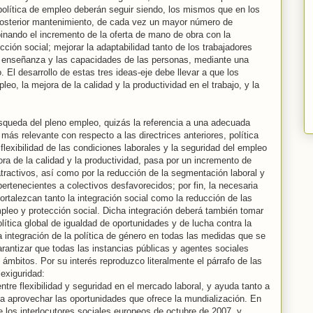
olítica de empleo deberán seguir siendo, los mismos que en los
y posterior mantenimiento, de cada vez un mayor número de
inando el incremento de la oferta de mano de obra con la
ión social; mejorar la adaptabilidad tanto de los trabajadores
a enseñanza y las capacidades de las personas, mediante una
. El desarrollo de estas tres ideas-eje debe llevar a que los
, la mejora de la calidad y la productividad en el trabajo, y la
búsqueda del pleno empleo, quizás la referencia a una adecuada
 más relevante con respecto a las directrices anteriores, política
lexibilidad de las condiciones laborales y la seguridad del empleo
ora de la calidad y la productividad, pasa por un incremento de
ractivos, así como por la reducción de la segmentación laboral y
ertenecientes a colectivos desfavorecidos; por fin, la necesaria
rtalezcan tanto la integración social como la reducción de las
pleo y protección social. Dicha integración deberá también tomar
ítica global de igualdad de oportunidades y de lucha contra la
a integración de la política de género en todas las medidas que se
antizar que todas las instancias públicas y agentes sociales
 ámbitos. Por su interés reproduzco literalmente el párrafo de las
exiguridad:
 entre flexibilidad y seguridad en el mercado laboral, y ayuda tanto a
a aprovechar las oportunidades que ofrece la mundialización. En
los interlocutores sociales europeos de octubre de 2007, y