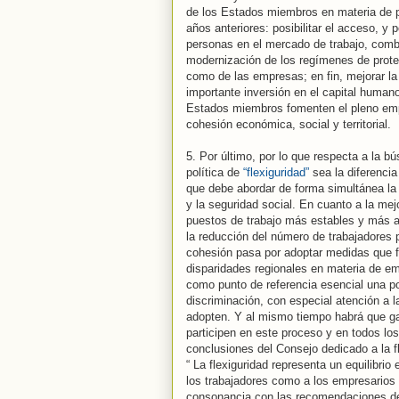
de los Estados miembros en materia de p
años anteriores: posibilitar el acceso, 
personas en el mercado de trabajo, comb
modernización de los regímenes de protecc
como de las empresas; en fin, mejorar l
importante inversión en el capital humano
Estados miembros fomenten el pleno empleo
cohesión económica, social y territorial.
5. Por último, por lo que respecta a la 
política de
“flexiguridad”
sea la diferencia
que debe abordar de forma simultánea la f
y la seguridad social. En cuanto a la mej
puestos de trabajo más estables y más at
la reducción del número de trabajadores p
cohesión pasa por adoptar medidas que fo
disparidades regionales en materia de em
como punto de referencia esencial una pol
discriminación, con especial atención a l
adopten. Y al mismo tiempo habrá que gar
participen en este proceso y en todos los
conclusiones del Consejo dedicado a la fl
“ La flexiguridad representa un equilibrio
los trabajadores como a los empresarios 
consonancia con las recomendaciones de 