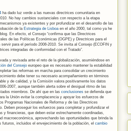
4
ha dado luz verde a las nuevas directrices comunitaria en
2010. No hay cambios sustanciales con respecto a la etapa
 mecanismos ya existentes y por profundizar en el desarrollo de las
robación de la
Estrategia de Lisboa
en el año 2000, tal como ya he
blog. En efecto, el Consejo “confirma que las Directrices
rales de las Políticas Económicas (OGPE) y Directrices para el
 servir para el período 2008-2010. Se invita al Consejo (ECOFIN y
rices integradas de conformidad con el Tratado”.
ovada y revisada ante el reto de la globalización, asumiéndose en
ión del Consejo
europeo que es necesario mantener la estabilidad
letar las reformas en marcha para consolidar un crecimiento
crecimiento debe tener su necesario acompañamiento en términos
le y de calidad, y la Comisión valora positivamente los datos
2006-2007, aunque también alerta sobre el desigual ritmo de las
Estados miembros. De ahí que en las
conclusiones
se defienda que
ara la Unión evitar la complacencia y apoyar los esfuerzos de
los Programas Nacionales de Reforma y de las Directrices
o. Deben proseguir los esfuerzos para completar y profundizar el
as y financieras, que deben estar estrechamente coordinadas,
idad macroeconómica, aprovechando las oportunidades que brinda la
 futuros, incluidos el envejecimiento de la población, el
cambio