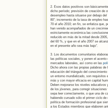
2. Esos datos positivos son básicamente
dicho período; previsión de creación de 
desempleo hasta situarse por debajo del
80”; incremento de la tasa de empleo hast
70 el año 2010; en fin, se enfatiza que,
han venido acompañados de un crecimient
estrictamente económica las conclusiones
reducido en más de la mitad desde 2005,
del 60 %, y que en el año 2007 se alcan
en el presente año sea más bajo”.
3. Los documentos comunitarios elaborad
las políticas sociales, y ponen el acento
mercados laborales, así como en las
pol
Dicho ahora con las propias palabras de 
educación del triángulo del conocimiento
un entorno mundializado, son requisitos e
más y con mayor eficacia en capital huma
Deben mejorarse los niveles educativos y
de los jóvenes, para corregir situacion
sepa leer correctamente, o que una de c
habiendo cursado sólo el primer ciclo de 
política de formación profesional que sien
a los Estados miembros que elaboren ant