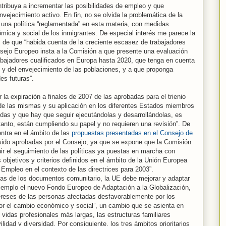
tribuya a incrementar las posibilidades de empleo y que
vejecimiento activo. En fin, no se olvida la problemática de la
 una política “reglamentada” en esta materia, con medidas
ómica y social de los inmigrantes. De especial interés me parece la
 de que “habida cuenta de la creciente escasez de trabajadores
nsejo Europeo insta a la Comisión a que presente una evaluación
abajadores cualificados en Europa hasta 2020, que tenga en cuenta
 y del envejecimiento de las poblaciones, y a que proponga
es futuras”.
r la expiración a finales de 2007 de las aprobadas para el trienio
n de las mismas y su aplicación en los diferentes Estados miembros
das y que hay que seguir ejecutándolas y desarrollándolas, es
r tanto, están cumpliendo su papel y no requieren una revisión”. De
ntra en el ámbito de las
propuestas presentadas en el Consejo de
ido aprobadas por el Consejo, ya que se expone que la Comisión
r el seguimiento de las políticas ya puestas en marcha con
 objetivos y criterios definidos en el ámbito de la Unión Europea
 Empleo en el contexto de las directrices para 2003”.
ras de los documentos comunitario, la UE debe mejorar y adaptar
ejemplo el nuevo Fondo Europeo de Adaptación a la Globalización,
tereses de las personas afectadas desfavorablemente por los
r el cambio económico y social”, un cambio que se asienta en
vidas profesionales más largas, las estructuras familiares
idad y diversidad. Por consiguiente, los tres ámbitos prioritarios