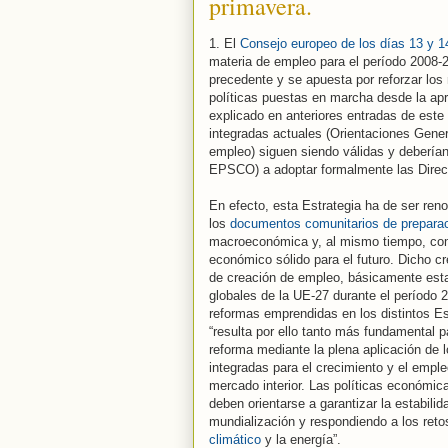
primavera.
1. El
Consejo europeo de los días 13 y 1
materia de empleo para el período 2008-
precedente y se apuesta por reforzar los
políticas puestas en marcha desde la ap
explicado en anteriores entradas de este 
integradas actuales (Orientaciones Gene
empleo) siguen siendo válidas y deberían
EPSCO) a adoptar formalmente las Direct
En efecto, esta Estrategia ha de ser ren
los
documentos comunitarios de preparac
macroeconómica y, al mismo tiempo, comp
económico sólido para el futuro. Dicho 
de creación de empleo, básicamente estab
globales de la UE-27 durante el período 
reformas emprendidas en los distintos 
“resulta por ello tanto más fundamental p
reforma mediante la plena aplicación de 
integradas para el crecimiento y el emple
mercado interior. Las políticas económic
deben orientarse a garantizar la estabil
mundialización y respondiendo a los retos
climático
y la energía”.