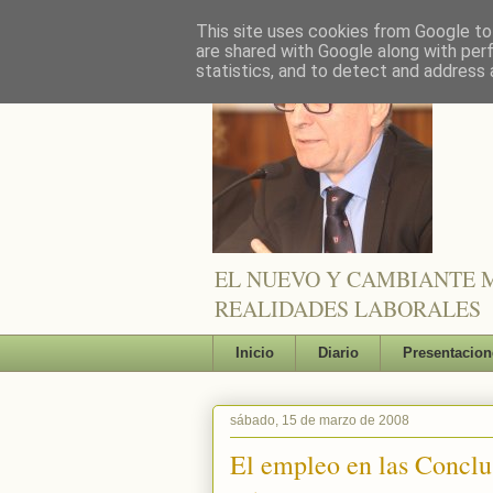
This site uses cookies from Google to 
are shared with Google along with per
statistics, and to detect and address 
EL NUEVO Y CAMBIANTE M
REALIDADES LABORALES
Inicio
Diario
Presentacion
sábado, 15 de marzo de 2008
El empleo en las Conclu