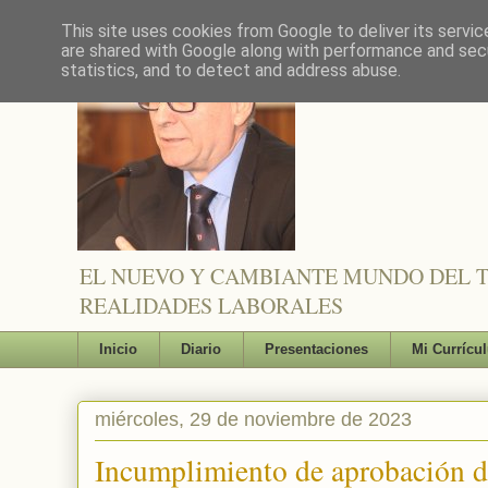
This site uses cookies from Google to deliver its servic
are shared with Google along with performance and secu
statistics, and to detect and address abuse.
EL NUEVO Y CAMBIANTE MUNDO DEL TR
REALIDADES LABORALES
Inicio
Diario
Presentaciones
Mi Currícu
miércoles, 29 de noviembre de 2023
Incumplimiento de aprobación de