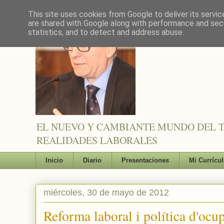
This site uses cookies from Google to deliver its servic
are shared with Google along with performance and secu
statistics, and to detect and address abuse.
EL NUEVO Y CAMBIANTE MUNDO DEL TR
REALIDADES LABORALES
Inicio
Diario
Presentaciones
Mi Currícu
miércoles, 30 de mayo de 2012
Reforma laboral i política d'ocu