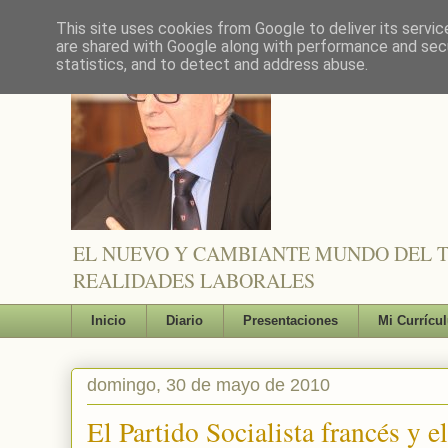
This site uses cookies from Google to deliver its servic
are shared with Google along with performance and secu
statistics, and to detect and address abuse.
EL NUEVO Y CAMBIANTE MUNDO DEL TR
REALIDADES LABORALES
Inicio
Diario
Presentaciones
Mi Currícu
domingo, 30 de mayo de 2010
El Partido Socialista francés y e