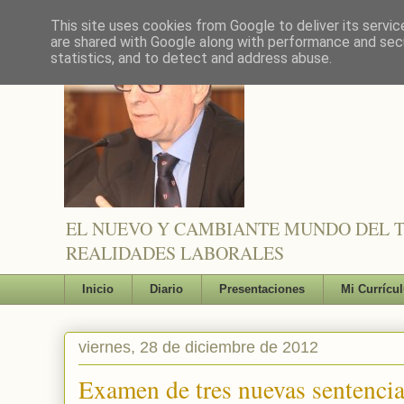
This site uses cookies from Google to deliver its servic
are shared with Google along with performance and secu
statistics, and to detect and address abuse.
EL NUEVO Y CAMBIANTE MUNDO DEL TR
REALIDADES LABORALES
Inicio
Diario
Presentaciones
Mi Currícu
viernes, 28 de diciembre de 2012
Examen de tres nuevas sentencia