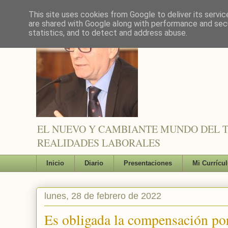
This site uses cookies from Google to deliver its servic
are shared with Google along with performance and secu
statistics, and to detect and address abuse.
EL NUEVO Y CAMBIANTE MUNDO DEL TR
REALIDADES LABORALES
Inicio
Diario
Presentaciones
Mi Currícu
lunes, 28 de febrero de 2022
Es obligada la compensación por