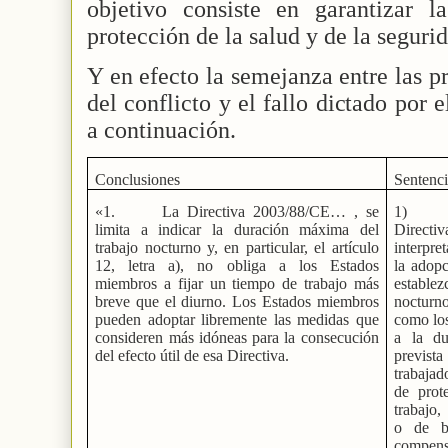
objetivo consiste en garantizar l
protección de la salud y de la segurid
Y en efecto la semejanza entre las p
del conflicto y el fallo dictado po
a continuación.
Conclusiones
Sentenc
«1.
La Directiva 2003/88/CE… , se
1)
limita a indicar la duración máxima del
Direc
trabajo nocturno y, en particular, el artículo
interpre
12, letra a), no obliga a los Estados
la adop
miembros a fijar un tiempo de trabajo más
establez
breve que el diurno. Los Estados miembros
nocturno
pueden adoptar libremente las medidas que
como los
consideren más idóneas para la consecución
a la du
del efecto útil de esa Directiva.
prevista
trabajad
de prot
trabajo,
o de be
compensa