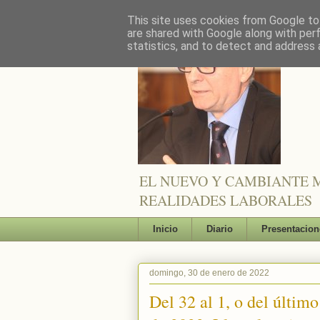
This site uses cookies from Google to 
are shared with Google along with per
statistics, and to detect and address 
EL NUEVO Y CAMBIANTE M
REALIDADES LABORALES
Inicio
Diario
Presentacion
domingo, 30 de enero de 2022
Del 32 al 1, o del últim