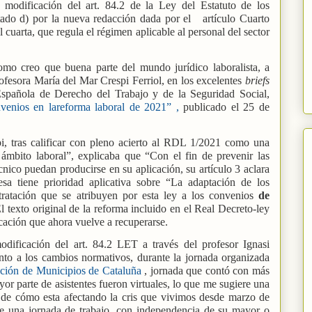
 modificación del art. 84.2 de la Ley del Estatuto de los
rtado d) por la nueva redacción dada por el
artículo Cuarto
l cuarta, que regula el régimen aplicable al personal del sector
mo creo que buena parte del mundo jurídico laboralista, a
rofesora María del Mar Crespi Ferriol, en los excelentes
briefs
Española de Derecho del Trabajo y de la Seguridad Social,
venios en lareforma laboral de 2021” ,
publicado el 25 de
pi, tras calificar con pleno acierto al RDL 1/2021 como una
ámbito laboral”, explicaba que “Con el fin de prevenir las
cnico puedan producirse en su aplicación, su artículo 3 aclara
sa tiene prioridad aplicativa sobre “La adaptación de los
tratación que se atribuyen por esta ley a los convenios
de
l texto original de la reforma incluido en el Real Decreto-ley
cación que ahora vuelve a recuperarse.
dificación del art. 84.2 LET a través del profesor Ignasi
nto a los cambios normativos, durante la jornada organizada
ción de Municipios de Cataluña
,
jornada que contó con más
r parte de asistentes fueron virtuales, lo que me sugiere una
, de cómo esta afectando la cris que vivimos desde marzo de
que una jornada de trabajo, con independencia de su mayor o