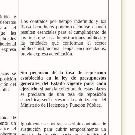
inido e
Los contratos por tiempo indefinido y los
elebrarse
fijos-discontinuos podrán celebrarse cuando
para el
resulten esenciales para el cumplimiento de
que las
los fines que las administraciones públicas y
ntidades
las entidades que conforman el sector
itucional
público institucional tenga encomendados,
expresa
previa expresa acreditación.
Sin perjuicio de la tasa de reposición
lazas se
establecida en la ley de presupuestos
osición
generales del Estado vigente para cada
ación del
ejercicio,
si para la cobertura de estas plazas
blica.
se precisara de una tasa de reposición
específica, será necesaria la autorización del
Ministerio de Hacienda y Función Pública.
tratos de
mente un
Igualmente se podrán suscribir contratos de
alice el
sustitución para cubrir temporalmente un
obertura
puesto de trabajo hasta que finalice el