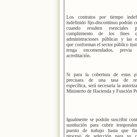
Los contratos por tiempo indef
indefinido fijo-discontinuo podrán c
cuando resulten esenciales 
cumplimiento de los fines 
administraciones públicas y las e
que conforman el sector público inst
tenga encomendados, previa 
acreditación.
Si para la cobertura de estas p
precisara de una tasa de rep
específica, será necesaria la autoriz
Ministerio de Hacienda y Función Pú
Igualmente se podrán suscribir con
sustitución para cubrir temporal
puesto de trabajo hasta que fin
proceso de selección para su c