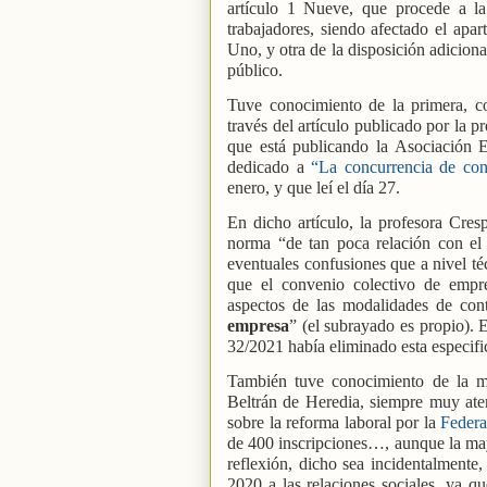
artículo 1 Nueve, que procede a la
trabajadores, siendo afectado el apa
Uno, y otra de la disposición adiciona
público.
Tuve conocimiento de la primera, co
través del artículo publicado por la p
que está publicando la Asociación 
dedicado a
“La concurrencia de con
enero, y que leí el día 27.
En dicho artículo, la profesora Cres
norma “de tan poca relación con el 
eventuales confusiones que a nivel té
que el convenio colectivo de empre
aspectos de las modalidades de con
empresa
” (el subrayado es propio). E
32/2021 había eliminado esta especifi
También tuve conocimiento de la mo
Beltrán de Heredia, siempre muy ate
sobre la reforma laboral por la
Federa
de 400 inscripciones…, aunque la mayo
reflexión, dicho sea incidentalmente
2020 a las relaciones sociales, ya 