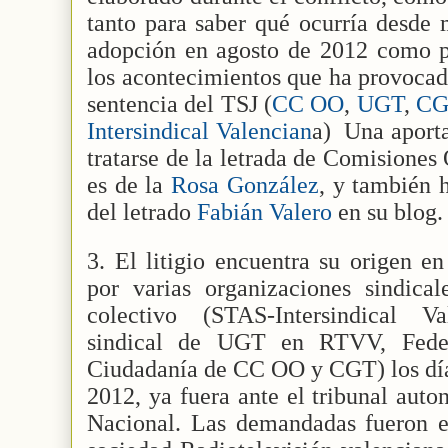
tanto para saber qué ocurría desde 
adopción en agosto de 2012 como pa
los acontecimientos que ha provocad
sentencia del TSJ (
CC OO
,
UGT
,
CG
Intersindical Valencian
a)
Una aporta
tratarse de la letrada de Comisiones 
es de la
Rosa González
, y también h
del letrado
Fabián Valero
en su blog.
3. El litigio encuentra su origen e
por varias organizaciones sindica
colectivo (STAS-Intersindical V
sindical de UGT en RTVV, Feder
Ciudadanía de CC OO y CGT) los día
2012, ya fuera ante el tribunal aut
Nacional. Las demandadas fueron 