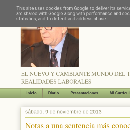
This site uses cookies from Google to deliver its servic
are shared with Google along with performance and secu
statistics, and to detect and address abuse.
EL NUEVO Y CAMBIANTE MUNDO DEL TR
REALIDADES LABORALES
Inicio
Diario
Presentaciones
Mi Currícu
sábado, 9 de noviembre de 2013
Notas a una sentencia más conoc